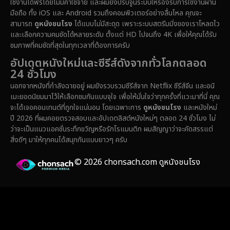
ใช้งานได้ฟรีโดยไม่มีค่าใช้จ่าย และผมยังปรับจูนระบบให้รองรับการใช้งานผ่าน
Emotional
(61)
มือถือ ทั้ง iOS และ Android รวมถึงคอมพิวเตอร์อย่างลื่นไหล คุณจะ
สามารถ
ดูหนังชนโรง
ได้แบบไม่มีสะดุด เพราะระบบสตรีมมิ่งของเราโหลดไว
Epic มหากาพย์
(228)
และเลือกความคมชัดได้หลายระดับ ตั้งแต่ HD ไปจนถึง 4K เพื่อให้คุณได้รับ
ชมภาพที่คมชัดที่สุดในทุกเวลาที่ต้องการครับ
Erotic
(37)
อัปเดตหนังใหม่และซีรีส์ดังจากทั่วโลกตลอด
24 ชั่วโมง
Family ครอบครัว
(371)
นอกจากหนังที่กำลังฉายอยู่ ผมยังรวบรวมซีรีส์จาก Netflix ซีรีส์จีน และอนิ
เมะยอดนิยมมาไว้ให้เลือกชมกันแบบจุใจ เพื่อให้มั่นใจว่าทุกครั้งที่แวะมาที่นี่ คุณ
Fantasy จินตนาการ
(336)
จะได้เจอคอนเทนต์ที่ถูกใจแน่นอน โดยเฉพาะการ
ดูหนังชนโรง
และหนังใหม่
ปี 2026 ที่ผมคอยตรวจสอบและอัปเดตลิสต์หนังใหม่ๆ ตลอด 24 ชั่วโมง ไม่
Fiction
(14)
ว่าจะเป็นแนวแอคชั่นระทึกขวัญหรือรักโรแมนติก ผมสัญญาว่าจะคัดสรรแต่
สิ่งดีๆ มาให้ทุกคนได้สนุกกันแบบยาวๆ ครับ
Film
(59)
© 2026 chonsach.com ดูหนังชนโรง
Gothic
(4)
Grief
(8)
HBO GO
(7)