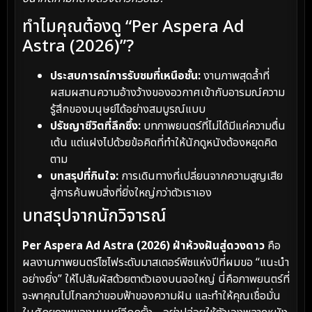
ทำไมคุณต้องดู “Per Aspera Ad
Astra (2026)”?
ประสบการณ์การรับชมที่เหนือชั้น:
งานภาพสุดล้ำที่
ผสมผสานความอ้างว้างของอวกาศเข้ากับอารมณ์ความ
รู้สึกของมนุษย์ได้อย่างสมบูรณ์แบบ
ปรัชญาชีวิตที่ลึกซึ้ง:
บทภาพยนตร์ที่ไม่ได้มีแค่ความตื่น
เต้น แต่แฝงไปด้วยข้อคิดที่ทำให้นักดูหนังต้องหยุดคิด
ตาม
บทสรุปที่กินใจ:
การเดินทางที่เปลี่ยนจากความสูญเสีย
สู่การค้นพบสิ่งที่ยิ่งใหญ่กว่าตัวเราเอง
บทสรุปจากนักวิจารณ์
Per Aspera Ad Astra (2026) ฝ่าห้วงฝันสู่ดวงดาว
คือ
ผลงานภาพยนตร์ไซไฟระดับมาสเตอร์พีซแห่งปีที่ผมขอ “แนะนำ
อย่างยิ่ง” ให้ไปสัมผัสด้วยตาตัวเองบนจอใหญ่ นี่คือภาพยนตร์ที่
จะพาคุณไปไกลกว่าขอบฟ้าของความฝัน และทำให้คุณเชื่อมั่น