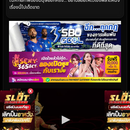
ในศักยภาพของมนุษย์อีกครั้ง… อย่าปล่อยให้ตัวเองพลาดหนัง
เรื่องนี้ไปเด็ดขาด
X