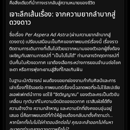
คือสิ่งเดียวที่นำทางเรากลับสู่ความหมายของชีวิต
เจาะลึกเส้นเรื่อง: จากความยากลำบากสู่
ดวงดาว
ชื่อเรื่อง
Per Aspera Ad Astra
(ผ่านความยากลำบากสู่
ดวงดาว) เปรียบเสมือนเข็มทิศของภาพยนตร์เรื่องนี้ เรื่องราว
ติดตามการเดินทางที่เต็มไปด้วยขวากหนามของตัวเอกผู้ซึ่งต้อง
เผชิญกับสถานการณ์ที่ “เป็นไปไม่ได้” ท่ามกลางวิกฤตการณ์ที่
บีบคั้นในห้วงอวกาศ เขาต้องเลือกระหว่างการยอมจำนนต่อโชค
ชะตา หรือการพุ่งทะยานสู่สิ่งที่ไกลเกินฝัน
ในฐานะนักวิจารณ์ ผมต้องขอยกย่องงานกำกับศิลป์และการ
เล่าเรื่องที่ไร้รอยต่อ ภาพยนตร์เรื่องนี้ฉลาดพอที่จะไม่ใช้สเปเชีย
ลเอฟเฟกต์นำทาง แต่ใช้ “จิตวิญญาณ” ของตัวละครเป็นตัวขับ
เคลื่อน ทุกวินาทีในความมืดมิดของอวกาศ เราสัมผัสได้ถึง
ความอ้างว้าง ความกล้าหาญ และความรักที่ยังคงอบอุ่นอยู่
เสมอ นี่คือภาพยนตร์ที่ทำให้ผู้ชมต้องกลับมาตั้งคำถามว่า…
หากโลกทั้งใบไม่ใช่คำตอบอีกต่อไป คุณจะกล้าออกไปค้นหา
อนาคตท่ามกลางดวงดาวหรือไม่?