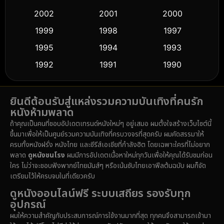
Cult Film
(5)
2002
2001
2000
Culture
(9)
1999
1998
1997
Dance เต้น
1995
1994
1993
(10)
1992
1991
1990
Detective สืบสวน
(61)
1989
1988
1986
Detective สืบสวน
(76)
ยินดีต้อนรับสู่แหล่งรวมความบันเทิงที่คนรัก
1985
1983
1982
หนังห้ามพลาด
1981
1978
1974
Disaster
(14)
ถ้าคุณเป็นคนที่ชอบอัปเดตเทรนด์หนังใหม่ๆ อยู่เสมอ ผมตั้งใจสร้างเว็บไซต์นี้
1971
1962
1953
ขึ้นมาเพื่อให้เป็นศูนย์รวมความบันเทิงที่ครบวงจรที่สุดครับ ผมคัดสรรมาให้
Disney+
(5)
ครบทั้งหนังฝรั่ง หนังไทย และซีรีส์เอเชียที่กำลังฮิต โดยเฉพาะใครที่ไม่อยาก
พลาด
ดูหนังชนโรง
ผมมีการอัปเดตเนื้อหาใหม่ทุกวันเพื่อให้คุณได้รับชมก่อน
Documentary สารคดี
(92)
ใคร ไม่ว่าจะชอบฟังพากย์ไทยมันส์ๆ หรือเน้นซับไทยเอาฟีลต้นฉบับ ผมก็จัด
เตรียมไว้ให้ครบจบในที่เดียวครับ
Drama ดราม่า
(1,512)
ดูหนังออนไลน์ฟรี ระบบเสถียร รองรับทุก
อุปกรณ์
Dystopian
(16)
ผมให้ความสำคัญกับประสบการณ์การใช้งานมากที่สุด ทุกคนจึงสามารถเข้ามา