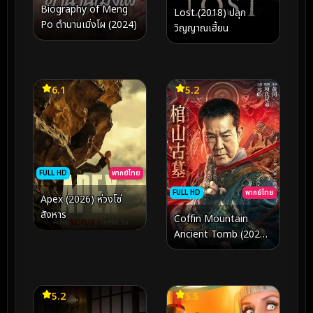
Biography of Meng
Lost (2018) ปลุก
Po ตำนานเมิ่งโผ (2024)
วิญญาณเฮี้ยน
6.1
5.2
FULL HD
พากย์ไทย
FULL HD
พากย์ไทย
Apex (2026) ห่วงโซ่
สังหาร
Coffin Mountain
Ancient Tomb (2022)
ล่าขุมทรัพย์ สุสานโบราณ
5.2
5.5