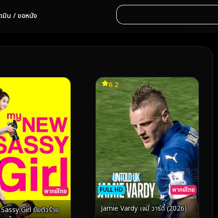
ดมิน / ขอหนัง
6.2
FULL HD
พากย์ไทย
พากย์ไทย
Jamie Vardy เจมี่ วาร์ดี้ (2026)
assy Girl ยัยตัวร้าย