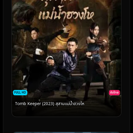
FULL HD
ซับไทย
Tomb Keeper (2023) สุสานแม่น้ำฮวงโห