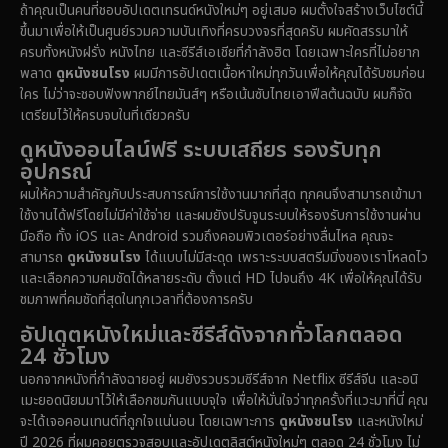
ถ้าคุณเป็นคนที่ชอบอัปเดตเทรนด์หนังใหม่ๆ อยู่เสมอ ผมตั้งใจสร้างเว็บไซต์นี้
ขึ้นมาเพื่อให้เป็นศูนย์รวมความบันเทิงที่ครบวงจรที่สุดครับ ผมคัดสรรมาให้
ครบทั้งหนังฝรั่ง หนังไทย และซีรีส์เอเชียที่กำลังฮิต โดยเฉพาะใครที่ไม่อยาก
พลาด
ดูหนังชนโรง
ผมมีการอัปเดตเนื้อหาใหม่ทุกวันเพื่อให้คุณได้รับชมก่อน
ใคร ไม่ว่าจะชอบฟังพากย์ไทยมันส์ๆ หรือเน้นซับไทยเอาฟีลต้นฉบับ ผมก็จัด
เตรียมไว้ให้ครบจบในที่เดียวครับ
ดูหนังออนไลน์ฟรี ระบบเสถียร รองรับทุก
อุปกรณ์
ผมให้ความสำคัญกับประสบการณ์การใช้งานมากที่สุด ทุกคนจึงสามารถเข้ามา
ใช้งานได้ฟรีโดยไม่มีค่าใช้จ่าย และผมยังปรับจูนระบบให้รองรับการใช้งานผ่าน
มือถือ ทั้ง iOS และ Android รวมถึงคอมพิวเตอร์อย่างลื่นไหล คุณจะ
สามารถ
ดูหนังชนโรง
ได้แบบไม่มีสะดุด เพราะระบบสตรีมมิ่งของเราโหลดไว
และเลือกความคมชัดได้หลายระดับ ตั้งแต่ HD ไปจนถึง 4K เพื่อให้คุณได้รับ
ชมภาพที่คมชัดที่สุดในทุกเวลาที่ต้องการครับ
อัปเดตหนังใหม่และซีรีส์ดังจากทั่วโลกตลอด
24 ชั่วโมง
นอกจากหนังที่กำลังฉายอยู่ ผมยังรวบรวมซีรีส์จาก Netflix ซีรีส์จีน และอนิ
เมะยอดนิยมมาไว้ให้เลือกชมกันแบบจุใจ เพื่อให้มั่นใจว่าทุกครั้งที่แวะมาที่นี่ คุณ
จะได้เจอคอนเทนต์ที่ถูกใจแน่นอน โดยเฉพาะการ
ดูหนังชนโรง
และหนังใหม่
ปี 2026 ที่ผมคอยตรวจสอบและอัปเดตลิสต์หนังใหม่ๆ ตลอด 24 ชั่วโมง ไม่