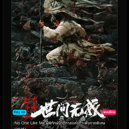
FULL HD
พากย์ไทย
No One Like Me ผู้พิทักษ์รัตติกาลแห่งต้าเฟิ่งภาคพิเศษ