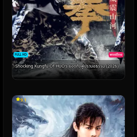
FULL HD
พากย์ไทย
Shocking Kungfu Of HUO’s ยอดกังฟูปราบอธรรม (2026)
9.1