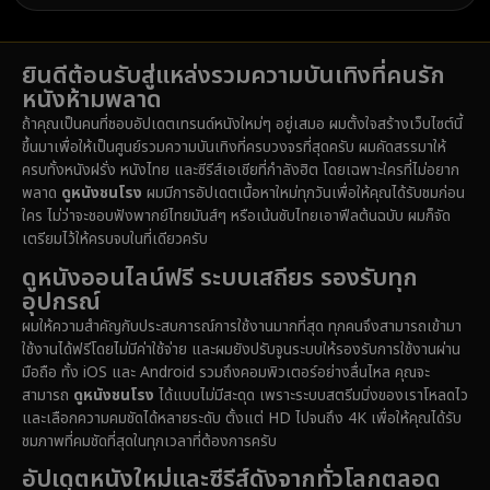
ยินดีต้อนรับสู่แหล่งรวมความบันเทิงที่คนรัก
หนังห้ามพลาด
ถ้าคุณเป็นคนที่ชอบอัปเดตเทรนด์หนังใหม่ๆ อยู่เสมอ ผมตั้งใจสร้างเว็บไซต์นี้
ขึ้นมาเพื่อให้เป็นศูนย์รวมความบันเทิงที่ครบวงจรที่สุดครับ ผมคัดสรรมาให้
ครบทั้งหนังฝรั่ง หนังไทย และซีรีส์เอเชียที่กำลังฮิต โดยเฉพาะใครที่ไม่อยาก
พลาด
ดูหนังชนโรง
ผมมีการอัปเดตเนื้อหาใหม่ทุกวันเพื่อให้คุณได้รับชมก่อน
ใคร ไม่ว่าจะชอบฟังพากย์ไทยมันส์ๆ หรือเน้นซับไทยเอาฟีลต้นฉบับ ผมก็จัด
เตรียมไว้ให้ครบจบในที่เดียวครับ
ดูหนังออนไลน์ฟรี ระบบเสถียร รองรับทุก
อุปกรณ์
ผมให้ความสำคัญกับประสบการณ์การใช้งานมากที่สุด ทุกคนจึงสามารถเข้ามา
ใช้งานได้ฟรีโดยไม่มีค่าใช้จ่าย และผมยังปรับจูนระบบให้รองรับการใช้งานผ่าน
มือถือ ทั้ง iOS และ Android รวมถึงคอมพิวเตอร์อย่างลื่นไหล คุณจะ
สามารถ
ดูหนังชนโรง
ได้แบบไม่มีสะดุด เพราะระบบสตรีมมิ่งของเราโหลดไว
และเลือกความคมชัดได้หลายระดับ ตั้งแต่ HD ไปจนถึง 4K เพื่อให้คุณได้รับ
ชมภาพที่คมชัดที่สุดในทุกเวลาที่ต้องการครับ
อัปเดตหนังใหม่และซีรีส์ดังจากทั่วโลกตลอด