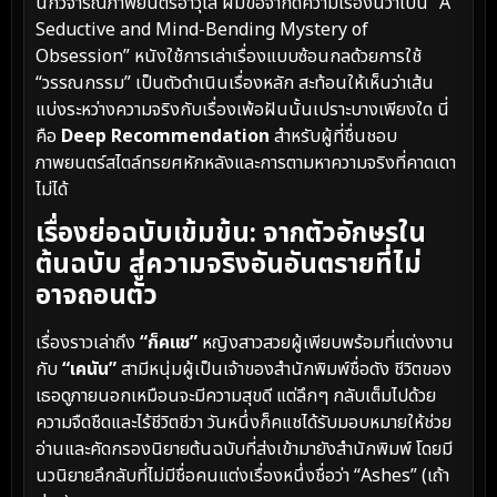
นักวิจารณ์ภาพยนตร์อาวุโส ผมขอจำกัดความเรื่องนี้ว่าเป็น “A
Seductive and Mind-Bending Mystery of
Obsession” หนังใช้การเล่าเรื่องแบบซ้อนกลด้วยการใช้
“วรรณกรรม” เป็นตัวดำเนินเรื่องหลัก สะท้อนให้เห็นว่าเส้น
แบ่งระหว่างความจริงกับเรื่องเพ้อฝันนั้นเปราะบางเพียงใด นี่
คือ
Deep Recommendation
สำหรับผู้ที่ชื่นชอบ
ภาพยนตร์สไตล์ทรยศหักหลังและการตามหาความจริงที่คาดเดา
ไม่ได้
เรื่องย่อฉบับเข้มข้น: จากตัวอักษรใน
ต้นฉบับ สู่ความจริงอันอันตรายที่ไม่
อาจถอนตัว
เรื่องราวเล่าถึง
“ก็คแช”
หญิงสาวสวยผู้เพียบพร้อมที่แต่งงาน
กับ
“เคนัน”
สามีหนุ่มผู้เป็นเจ้าของสำนักพิมพ์ชื่อดัง ชีวิตของ
เธอดูภายนอกเหมือนจะมีความสุขดี แต่ลึกๆ กลับเต็มไปด้วย
ความจืดชืดและไร้ชีวิตชีวา วันหนึ่งก็คแชได้รับมอบหมายให้ช่วย
อ่านและคัดกรองนิยายต้นฉบับที่ส่งเข้ามายังสำนักพิมพ์ โดยมี
นวนิยายลึกลับที่ไม่มีชื่อคนแต่งเรื่องหนึ่งชื่อว่า “Ashes” (เถ้า