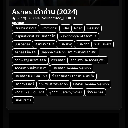
Ashes เถ้าถ่าน (2024)
4.4
2024
Soundtrack
Full HD
หมวดหมู่
Drama ดราม่า
Emotional
Film
Grief
Healing
Inspirational แรงบันดาลใจ
Psychological จิตวิทยา
Suspense
ดูหนังฟรี HD
หนังน่าดู
หนังฝรั่ง
หนังแนะนำ
Ashes เรื่องย่อ
Jeanne Neilson บทบาทน่าจับตามอง
การเผชิญหน้ากับอดีต
การแสดง
ความรักและความผูกพัน
ความสัมพันธ์ที่ซับซ้อน
นักแสดง Jeanne Neilson
นักแสดง Paul du Toit
น้ำตาซึมด้วยความประทับใจ
บทภาพยนตร์
บทเรียนชีวิตที่ล้ำค่า
ผลงาน Jeanne Neilson
ผลงาน Paul du Toit
ผู้กำกับ Jeremy Wiles
รีวิว Ashes
หนังDrama