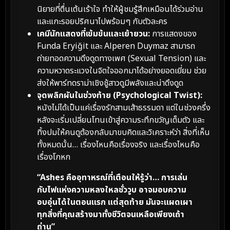
นิยายที่ตื่นเต้นเร้าใจ ทำให้ผู้ชมรู้สึกเหมือนได้ร่วมอ่าน
และแกะรอยปริศนาไปพร้อมๆ กับตัวละคร
เคมีนักแสดงที่เข้มข้นและเย้ายวน:
การแสดงของ
Funda Eryiğit และ Alperen Duymaz สามารถ
ถ่ายทอดความดึงดูดทางเพศ (Sexual Tension) และ
ความหวาดระแวงในจิตใจออกมาได้อย่างยอดเยี่ยม ช่วย
ส่งให้พาร์ทดราม่าเชิงชู้สาวดูมีพลังและน่าดึงดูด
จุดพลิกผันในช่วงท้าย (Psychological Twist):
หนังไม่ได้เป็นแค่เรื่องรักสามเส้าธรรมดา แต่ในช่วงครึ่ง
หลังจะเริ่มเปลี่ยนโทนเข้าสู่ความระทึกขวัญเต็มตัว และ
ทิ้งปมให้คนดูต้องกลับมาขบคิดและวิเคราะห์ว่า สิ่งที่เห็น
ทั้งหมดนั้น… เรื่องไหนคือเรื่องจริง และเรื่องไหนคือ
เรื่องโกหก
“Ashes คืออุทาหรณ์ที่เตือนให้รู้ว่า… การเล่น
กับไฟแห่งความหลงใหลชั่ววูบ อาจมอบความ
อบอุ่นได้ในตอนแรก แต่สุดท้าย มันจะแผดเผา
ทุกสิ่งที่คุณสร้างมาทั้งชีวิตจนเหลือเพียงเถ้า
ถ่าน”