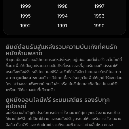
Culture
(9)
1999
1998
1997
Dance เต้น
1995
1994
1993
(10)
1992
1991
1990
Detective สืบสวน
(59)
1989
1988
1986
Detective สืบสวน
(74)
ยินดีต้อนรับสู่แหล่งรวมความบันเทิงที่คนรัก
1985
1983
1982
หนังห้ามพลาด
1981
1978
1974
Disaster
(14)
ถ้าคุณเป็นคนที่ชอบอัปเดตเทรนด์หนังใหม่ๆ อยู่เสมอ ผมตั้งใจสร้างเว็บไซต์นี้
1971
1962
1953
ขึ้นมาเพื่อให้เป็นศูนย์รวมความบันเทิงที่ครบวงจรที่สุดครับ ผมคัดสรรมาให้
Disney+
(5)
ครบทั้งหนังฝรั่ง หนังไทย และซีรีส์เอเชียที่กำลังฮิต โดยเฉพาะใครที่ไม่อยาก
พลาด
ดูหนังชนโรง
ผมมีการอัปเดตเนื้อหาใหม่ทุกวันเพื่อให้คุณได้รับชมก่อน
Documentary สารคดี
(91)
ใคร ไม่ว่าจะชอบฟังพากย์ไทยมันส์ๆ หรือเน้นซับไทยเอาฟีลต้นฉบับ ผมก็จัด
เตรียมไว้ให้ครบจบในที่เดียวครับ
Drama ดราม่า
(1,485)
ดูหนังออนไลน์ฟรี ระบบเสถียร รองรับทุก
อุปกรณ์
Dystopian
(16)
ผมให้ความสำคัญกับประสบการณ์การใช้งานมากที่สุด ทุกคนจึงสามารถเข้ามา
ใช้งานได้ฟรีโดยไม่มีค่าใช้จ่าย และผมยังปรับจูนระบบให้รองรับการใช้งานผ่าน
Emotional
(61)
มือถือ ทั้ง iOS และ Android รวมถึงคอมพิวเตอร์อย่างลื่นไหล คุณจะ