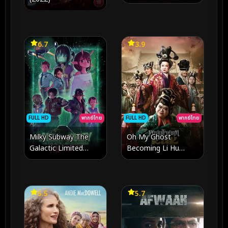
6.7
3.9
FULL HD
พากย์ไทย
FULL HD
พากย์ไทย
Milky Subway The
Oh My Ghost
Galactic Limited
Becoming Li Hu
Express to the
(2025) หอแต๋วแตกแหก
Theater (2026) มิลกี้
หลีหู
ซับเวย์ รถไฟด่วนทะลุ
กาแล็กซี เดอะ มูฟวี่
5.5
5.7