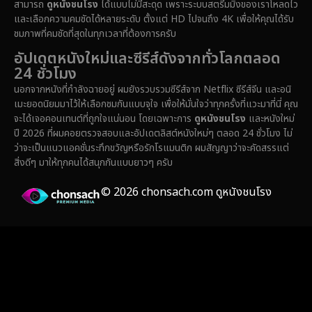
สามารถ
ดูหนังชนโรง
ได้แบบไม่มีสะดุด เพราะระบบสตรีมมิ่งของเราโหลดไว
Epic มหากาพย์
(222)
และเลือกความคมชัดได้หลายระดับ ตั้งแต่ HD ไปจนถึง 4K เพื่อให้คุณได้รับ
ชมภาพที่คมชัดที่สุดในทุกเวลาที่ต้องการครับ
Erotic
(37)
อัปเดตหนังใหม่และซีรีส์ดังจากทั่วโลกตลอด
24 ชั่วโมง
Family ครอบครัว
(365)
นอกจากหนังที่กำลังฉายอยู่ ผมยังรวบรวมซีรีส์จาก Netflix ซีรีส์จีน และอนิ
เมะยอดนิยมมาไว้ให้เลือกชมกันแบบจุใจ เพื่อให้มั่นใจว่าทุกครั้งที่แวะมาที่นี่ คุณ
Fantasy จินตนาการ
(329)
จะได้เจอคอนเทนต์ที่ถูกใจแน่นอน โดยเฉพาะการ
ดูหนังชนโรง
และหนังใหม่
ปี 2026 ที่ผมคอยตรวจสอบและอัปเดตลิสต์หนังใหม่ๆ ตลอด 24 ชั่วโมง ไม่
Fiction
(14)
ว่าจะเป็นแนวแอคชั่นระทึกขวัญหรือรักโรแมนติก ผมสัญญาว่าจะคัดสรรแต่
สิ่งดีๆ มาให้ทุกคนได้สนุกกันแบบยาวๆ ครับ
Film
(59)
© 2026 chonsach.com ดูหนังชนโรง
Gothic
(4)
Grief
(8)
HBO GO
(7)
HBO Max
(3)