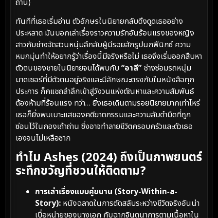
ถ่าน)
ทันทีที่เธอเริ่มอ่าน ตัวอักษรในนิยายกลับดึงดูดเธออย่าง
ประหลาด มันบอกเล่าเรื่องราวความรักอันร้อนแรงของหญิง
สาวกับช่างจัดสวนหนุ่มลึกลับผู้มีรอยสักรูปนกฟีนิกซ์ ความ
หมกมุ่นทำให้อยากรู้ว่าเรื่องนี้มีจริงหรือไม่ เธอจึงเริ่มออกสืบหา
ตัวตนของชายในนิยายจนได้พบกับ
“อาลี”
ช่างซ่อมรถหนุ่ม
มาดเซอร์ที่มีตัวตนอยู่จริงและมีลักษณะตรงกับในหนังสือทุก
ประการ ก็คแชถลำลึกเข้าสู่วังวนแห่งตัณหาและความสัมพันธ์
ต้องห้ามที่ร้อนแรง ทว่า… ยิ่งเธอเดินตามรอยนิยายมากเท่าไหร่
เธอก็ยิ่งพบเบาะแสของคดีฆาตกรรมและความลับดำมืดที่ถูก
ซ่อนไว้ในกองเถ้าถ่าน ซึ่งอาจทำลายชีวิตครอบครัวและตัวเธอ
เองจนไม่เหลือซาก
ทำไม Ashes (2024) ถึงเป็นภาพยนตร์
ระทึกขวัญที่ชวนให้ติดตาม?
การเล่าเรื่องแบบคู่ขนาน (Story-Within-a-
Story):
หนังฉลาดในการตัดสลับระหว่างชีวิตจริงอันน่า
เบื่อหน่ายของนางเอก กับฉากจินตนาการตามเนื้อหาใน