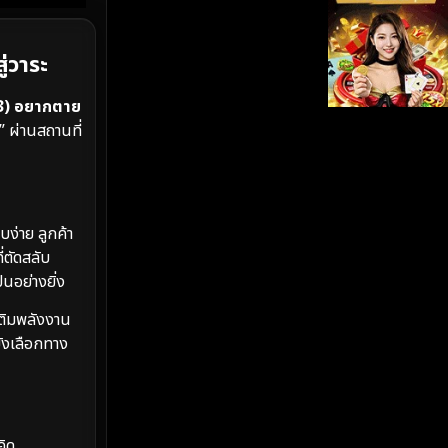
iQIYI
(19)
ู่วาระ
Kids
(17)
3) อยากตาย
LGBTQ
(5)
” ผ่านสถานที่
Love
(26)
Martial
(6)
บง่าย ลูกค้า
่ตัดสลับ
Martial Arts
(35)
นอย่างยิ่ง
marvel
(2)
อเติมพลังงาน
ยังเลือกทาง
Melodrama
(6)
Military
(8)
คิด