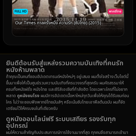
FULL HD
พากย์ไทย
Our Times กาลครั้งหนึ่ง ความรัก (ซับไทย) (2015)
ยินดีต้อนรับสู่แหล่งรวมความบันเทิงที่คนรัก
หนังห้ามพลาด
ถ้าคุณเป็นคนที่ชอบอัปเดตเทรนด์หนังใหม่ๆ อยู่เสมอ ผมตั้งใจสร้างเว็บไซต์นี้
ขึ้นมาเพื่อให้เป็นศูนย์รวมความบันเทิงที่ครบวงจรที่สุดครับ ผมคัดสรรมาให้
ครบทั้งหนังฝรั่ง หนังไทย และซีรีส์เอเชียที่กำลังฮิต โดยเฉพาะใครที่ไม่อยาก
พลาด
ดูหนังชนโรง
ผมมีการอัปเดตเนื้อหาใหม่ทุกวันเพื่อให้คุณได้รับชมก่อน
ใคร ไม่ว่าจะชอบฟังพากย์ไทยมันส์ๆ หรือเน้นซับไทยเอาฟีลต้นฉบับ ผมก็จัด
เตรียมไว้ให้ครบจบในที่เดียวครับ
ดูหนังออนไลน์ฟรี ระบบเสถียร รองรับทุก
อุปกรณ์
ผมให้ความสำคัญกับประสบการณ์การใช้งานมากที่สุด ทุกคนจึงสามารถเข้ามา