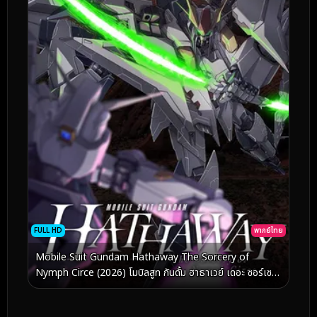
FULL HD
พากย์ไทย
Mobile Suit Gundam Hathaway The Sorcery of
Nymph Circe (2026) โมบิลสูท กันดั้ม ฮาธาเวย์ เดอะ ซอร์เซอ
รี ออฟ นิมฟ์ เซอร์ซี