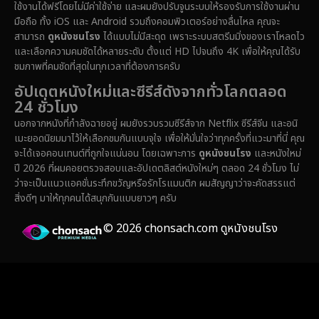
ใช้งานได้ฟรีโดยไม่มีค่าใช้จ่าย และผมยังปรับจูนระบบให้รองรับการใช้งานผ่าน
มือถือ ทั้ง iOS และ Android รวมถึงคอมพิวเตอร์อย่างลื่นไหล คุณจะ
สามารถ
ดูหนังชนโรง
ได้แบบไม่มีสะดุด เพราะระบบสตรีมมิ่งของเราโหลดไว
และเลือกความคมชัดได้หลายระดับ ตั้งแต่ HD ไปจนถึง 4K เพื่อให้คุณได้รับ
ชมภาพที่คมชัดที่สุดในทุกเวลาที่ต้องการครับ
อัปเดตหนังใหม่และซีรีส์ดังจากทั่วโลกตลอด
24 ชั่วโมง
นอกจากหนังที่กำลังฉายอยู่ ผมยังรวบรวมซีรีส์จาก Netflix ซีรีส์จีน และอนิ
เมะยอดนิยมมาไว้ให้เลือกชมกันแบบจุใจ เพื่อให้มั่นใจว่าทุกครั้งที่แวะมาที่นี่ คุณ
จะได้เจอคอนเทนต์ที่ถูกใจแน่นอน โดยเฉพาะการ
ดูหนังชนโรง
และหนังใหม่
ปี 2026 ที่ผมคอยตรวจสอบและอัปเดตลิสต์หนังใหม่ๆ ตลอด 24 ชั่วโมง ไม่
ว่าจะเป็นแนวแอคชั่นระทึกขวัญหรือรักโรแมนติก ผมสัญญาว่าจะคัดสรรแต่
สิ่งดีๆ มาให้ทุกคนได้สนุกกันแบบยาวๆ ครับ
© 2026 chonsach.com ดูหนังชนโรง