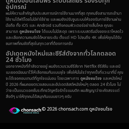
ดูหนังออนไลน์ฟรี ระบบเสถียร รองรับทุก
อุปกรณ์
Dystopian
(16)
ผมให้ความสำคัญกับประสบการณ์การใช้งานมากที่สุด ทุกคนจึงสามารถเข้ามา
ใช้งานได้ฟรีโดยไม่มีค่าใช้จ่าย และผมยังปรับจูนระบบให้รองรับการใช้งานผ่าน
Emotional
(61)
มือถือ ทั้ง iOS และ Android รวมถึงคอมพิวเตอร์อย่างลื่นไหล คุณจะ
สามารถ
ดูหนังชนโรง
ได้แบบไม่มีสะดุด เพราะระบบสตรีมมิ่งของเราโหลดไว
Epic มหากาพย์
(222)
และเลือกความคมชัดได้หลายระดับ ตั้งแต่ HD ไปจนถึง 4K เพื่อให้คุณได้รับ
ชมภาพที่คมชัดที่สุดในทุกเวลาที่ต้องการครับ
Erotic
(37)
อัปเดตหนังใหม่และซีรีส์ดังจากทั่วโลกตลอด
24 ชั่วโมง
Family ครอบครัว
(365)
นอกจากหนังที่กำลังฉายอยู่ ผมยังรวบรวมซีรีส์จาก Netflix ซีรีส์จีน และอนิ
เมะยอดนิยมมาไว้ให้เลือกชมกันแบบจุใจ เพื่อให้มั่นใจว่าทุกครั้งที่แวะมาที่นี่ คุณ
Fantasy จินตนาการ
(329)
จะได้เจอคอนเทนต์ที่ถูกใจแน่นอน โดยเฉพาะการ
ดูหนังชนโรง
และหนังใหม่
ปี 2026 ที่ผมคอยตรวจสอบและอัปเดตลิสต์หนังใหม่ๆ ตลอด 24 ชั่วโมง ไม่
Fiction
(14)
ว่าจะเป็นแนวแอคชั่นระทึกขวัญหรือรักโรแมนติก ผมสัญญาว่าจะคัดสรรแต่
สิ่งดีๆ มาให้ทุกคนได้สนุกกันแบบยาวๆ ครับ
Film
(59)
© 2026 chonsach.com ดูหนังชนโรง
Gothic
(4)
Grief
(8)