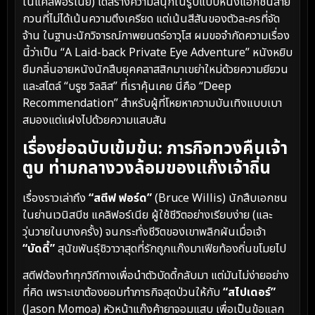
ในแคลิฟอร์เนีย) ได้สร้างความสนุกในรูปแบบหนังแอ็กชันสาย
กวนที่ไม่ได้เน้นความตึงเครียด แต่เน้นสีสันของตัวละครที่จัด
จ้าน ในฐานะนักวิจารณ์ภาพยนตร์อาวุโส ผมขอจำกัดความเรื่อง
นี้ว่าเป็น “A Laid-back Private Eye Adventure” หนังหยิบ
ยืมกลิ่นอายหนังนักสืบยุคคลาสสิกมาเขย่าใหม่ด้วยความยียวน
และสไตล์ “บรูซ วิลลิส” ที่เราคุ้นเคย นี่คือ “Deep
Recommendation” สำหรับผู้ที่โหยหาความบันเทิงแบบเบา
สมองแต่แฝงไปด้วยความแสบสัน
เรื่องย่อฉบับเข้มข้น: ภารกิจทวงคืนเจ้า
ตูบ ท่ามกลางวงล้อมของแก๊งเจ้าถิ่น
เรื่องราวเล่าถึง
“สตีฟ ฟอร์ด”
(Bruce Willis) นักสืบเอกชน
ในย่านเวนิสบีช แคลิฟอร์เนีย ผู้ใช้ชีวิตอย่างเรียบง่าย (และ
วุ่นวายในบางครั้ง) จนกระทั่งชีวิตของเขาพลิกผันเมื่อเจ้า
“บัดดี้”
สุนัขพันธุ์ชิวาวาสุดที่รักถูกแก๊งมาเฟียท้องถิ่นขโมยไป
สตีฟต้องทำทุกวิถีทางเพื่อนำตัวบัดดี้กลับมา แต่มันไม่ง่ายอย่าง
ที่คิด เพราะเขาต้องยอมทำภารกิจสุดป่วนให้กับ
“สไปเดอร์”
(Jason Momoa) หัวหน้าแก๊งค้ายาจอมแสบ เพื่อเป็นข้อแลก