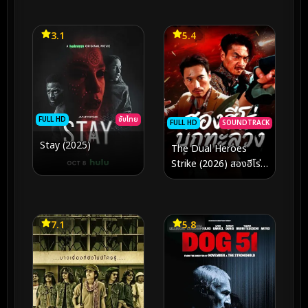
Faramita (2026) ตี๋เห
รินเจี๋ย ดอกพลับพลึงแดน
พิศวง
3.1
5.4
FULL HD
ซับไทย
FULL HD
SOUNDTRACK
Stay (2025)
The Dual Heroes
Strike (2026) สองฮีโร่
บุกทะลวง
7.1
5.8