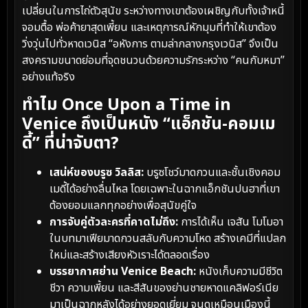
เปลี่ยนในการไถ่ตัวสุนัข ระหว่างทางเขาต้องเผชิญกับทั้งเจ้าหนี้
จอมตื้อ พ่อค้ายาสุดเพี้ยน และเหตุการณ์หักมุมที่ทำให้เขาต้อง
วิ่งวุ่นไปทั่วหาดเวนิส “อหังการ ตามล่ากลางกรุงเวนิส” จึงเป็น
สงครามขนาดย่อมที่จุดชนวนด้วยความรักระหว่าง “คนกับหมา”
อย่างแท้จริง
ทำไม Once Upon a Time in
Venice ถึงเป็นหนัง “แอ็กชัน-คอมเม
ดี้” ที่น่าจับตา?
เสน่ห์ของบรูซ วิลลิส:
บรูซโชว์มาดกวนและชั้นเชิงคอม
เมดี้ได้อย่างลื่นไหล โดยเฉพาะในฉากแอ็กชันปนฮาที่เขา
ต้องยอมแลกทุกอย่างเพื่อสุนัขคู่ใจ
การจับคู่ตัวละครที่คาดไม่ถึง:
การได้เห็น เจสัน โมโมอา
ในบทมาเฟียมาดกวนสลับกับความโหด สร้างเคมีที่แปลก
ใหม่และสร้างเสียงหัวเราะได้ตลอดเรื่อง
บรรยากาศย่าน Venice Beach:
หนังเก็บความมีชีวิต
ชีวา ความเพี้ยน และสีสันของย่านชายหาดแคลิฟอร์เนีย
มาเป็นฉากหลังได้อย่างยอดเยี่ยม จนดูเหมือนเมืองนี้