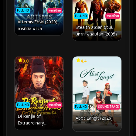
FULL HD
พากย์ไทย
FULL HD
พากย์ไทย
Artemis Fowl (2020)
Stealth สเตลท์ ฝูงบิน
อาร์ทิมิส ฟาวล์
มหากาฬถล่มโลก (2005)
9.0
4.4
FULL HD
พากย์ไทย
FULL HD
SOUNDTRACK
Di Renjie of
Abot Langit (2026)
Extraordinary
Flowers On The