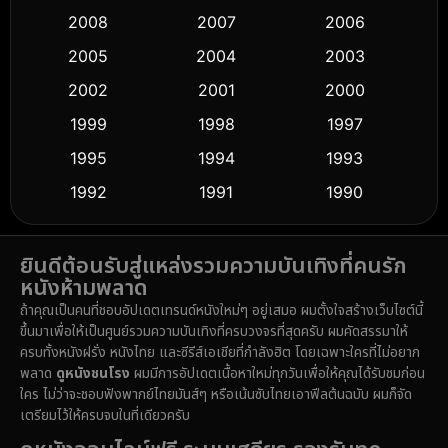
Crime อาชญากรรม
(518)
2008
2007
2006
2005
2004
2003
Cult Film
(5)
2002
2001
2000
Culture
(9)
1999
1998
1997
Dance เต้น
1995
1994
1993
(10)
1992
1991
1990
Detective สืบสวน
(59)
1989
1988
1986
Detective สืบสวน
(74)
ยินดีต้อนรับสู่แหล่งรวมความบันเทิงที่คนรัก
1985
1983
1982
หนังห้ามพลาด
1981
1978
1974
Disaster
(14)
ถ้าคุณเป็นคนที่ชอบอัปเดตเทรนด์หนังใหม่ๆ อยู่เสมอ ผมตั้งใจสร้างเว็บไซต์นี้
1971
1962
1953
ขึ้นมาเพื่อให้เป็นศูนย์รวมความบันเทิงที่ครบวงจรที่สุดครับ ผมคัดสรรมาให้
Disney+
(5)
ครบทั้งหนังฝรั่ง หนังไทย และซีรีส์เอเชียที่กำลังฮิต โดยเฉพาะใครที่ไม่อยาก
พลาด
ดูหนังชนโรง
ผมมีการอัปเดตเนื้อหาใหม่ทุกวันเพื่อให้คุณได้รับชมก่อน
Documentary สารคดี
(91)
ใคร ไม่ว่าจะชอบฟังพากย์ไทยมันส์ๆ หรือเน้นซับไทยเอาฟีลต้นฉบับ ผมก็จัด
เตรียมไว้ให้ครบจบในที่เดียวครับ
Drama ดราม่า
(1,485)