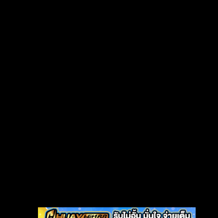
HBO GO
(7)
HBO Max
(3)
Healing
(17)
Heist
(27)
Historical
(7)
History ประวัติศาสตร์
(55)
Holiday
(3)
Horror สยองขวัญ
(394)
Human
(50)
Inspirational แรงบันดาลใจ
(158)