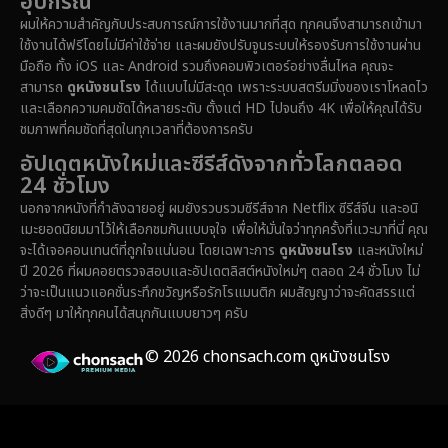
อุปกรณ์
Dystopian
(16)
ผมให้ความสำคัญกับประสบการณ์การใช้งานมากที่สุด ทุกคนจึงสามารถเข้ามา
ใช้งานได้ฟรีโดยไม่มีค่าใช้จ่าย และผมยังปรับจูนระบบให้รองรับการใช้งานผ่าน
Emotional
(61)
มือถือ ทั้ง iOS และ Android รวมถึงคอมพิวเตอร์อย่างลื่นไหล คุณจะ
สามารถ
ดูหนังชนโรง
ได้แบบไม่มีสะดุด เพราะระบบสตรีมมิ่งของเราโหลดไว
Epic มหากาพย์
(228)
และเลือกความคมชัดได้หลายระดับ ตั้งแต่ HD ไปจนถึง 4K เพื่อให้คุณได้รับ
ชมภาพที่คมชัดที่สุดในทุกเวลาที่ต้องการครับ
Erotic
(37)
อัปเดตหนังใหม่และซีรีส์ดังจากทั่วโลกตลอด
24 ชั่วโมง
Family ครอบครัว
(371)
นอกจากหนังที่กำลังฉายอยู่ ผมยังรวบรวมซีรีส์จาก Netflix ซีรีส์จีน และอนิ
เมะยอดนิยมมาไว้ให้เลือกชมกันแบบจุใจ เพื่อให้มั่นใจว่าทุกครั้งที่แวะมาที่นี่ คุณ
Fantasy จินตนาการ
(336)
จะได้เจอคอนเทนต์ที่ถูกใจแน่นอน โดยเฉพาะการ
ดูหนังชนโรง
และหนังใหม่
ปี 2026 ที่ผมคอยตรวจสอบและอัปเดตลิสต์หนังใหม่ๆ ตลอด 24 ชั่วโมง ไม่
Fiction
(14)
ว่าจะเป็นแนวแอคชั่นระทึกขวัญหรือรักโรแมนติก ผมสัญญาว่าจะคัดสรรแต่
สิ่งดีๆ มาให้ทุกคนได้สนุกกันแบบยาวๆ ครับ
Film
(59)
© 2026 chonsach.com ดูหนังชนโรง
Gothic
(4)
Grief
(8)