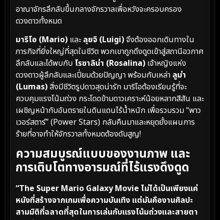
อาณาจักรลึกลับขึ้นกลางจักรวาลเพื่อหวังจะครอบครอง
ดวงดาวทั้งหมด
มาริโอ (Mario)
และ
ลุยจิ (Luigi)
จึงต้องออกเดินทางใน
ภารกิจที่ยิ่งใหญ่ที่สุดในชีวิต พวกเขาถูกดึงดูดเข้าสู่สถานีอวกาศ
ลึกลับและได้พบกับ
โรซาลิน่า (Rosalina)
เจ้าหญิงแห่ง
ดวงดาวผู้ลึกลับและเปี่ยมด้วยปัญญา พร้อมกับเหล่า
ลูม่า
(Lumas)
สิ่งมีชีวิตรูปดาวสุดน่ารัก มาริโอต้องเรียนรู้ที่จะ
ควบคุมแรงโน้มถ่วง กระโดดข้ามดาวเคราะห์น้อยหลากสีสัน และ
เผชิญหน้ากับอันตรายในดินแดนไร้น้ำหนัก เพื่อรวบรวม “พาว
เวอร์สตาร์” (Power Stars) กลับคืนมาและหยุดยั้งแผนการ
ร้ายที่อาจทำให้จักรวาลทั้งหมดต้องดับสูญ!
ความสมบูรณ์แบบของงานภาพ และ
การเติบโตทางอารมณ์ที่ไร้แรงดึงดูด
“The Super Mario Galaxy Movie ไม่ได้เป็นเพียงแค่
หนังที่สร้างจากเกมเพื่อความบันเทิง แต่มันคืองานศิลปะ
สามมิติที่ฉลาดที่สุดในการเล่นกับแรงโน้มถ่วงและสายตา