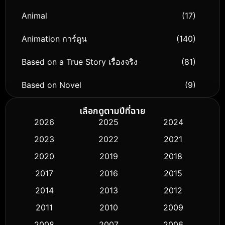
Animal
(17)
Animation การ์ตูน
(140)
Based on a True Story เรื่องจริง
(81)
Based on Novel
(9)
Biography ชีวิตจริง
(76)
เลือกดูตามปีที่ฉาย
2026
2025
2024
Black Comedy
(326)
2023
2022
2021
Classic หนังคลาสสิก
(50)
2020
2019
2018
2017
2016
2015
Comedy ตลก
(451)
2014
2013
2012
Coming-of-age ชีวิตวัยรุ่น
(62)
2011
2010
2009
Crime อาชญากรรม
(530)
2008
2007
2006