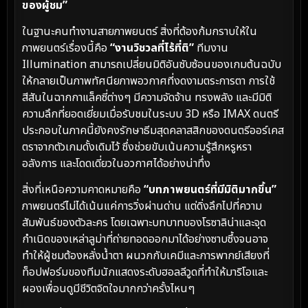
ของผู้ชม”
ในฐานะคนทำงานสายภาพยนตร์ สิ่งที่ต้องก้มกราบให้ใน
ภาพยนตร์เรื่องนี้คือ
“งานวิชวลที่ไร้ที่ติ”
ทีมงาน
Illumination สามารถเปลี่ยนมิติอันซับซ้อนของเกมต้นฉบับ
ให้กลายเป็นภาพทัศนียภาพอวกาศที่งดงามตระการตา การใช้
สีสันในฉากกาแล็คซี่ต่างๆ มีความจัดจ้าน ทรงพลัง และมีมิติ
ความลึกที่ยอดเยี่ยมเมื่อรับชมในระบบ 3D หรือ IMAX ดนตรี
ประกอบในภาคนี้ยังคงรักษาธีมสุดคลาสสิกของดนตรีออร์เคส
ตราจากตัวเกมดั้งเดิมไว้ ซึ่งช่วยขับเน้นความรู้สึกหรูหรา
อลังการ และโดดเดี่ยวในอวกาศได้อย่างน่าทึ่ง
สิ่งที่เหนือความคาดหมายคือ
“บทภาพยนตร์ที่มีมิติมากขึ้น”
ภาพยนตร์ไม่ได้เน้นแค่การวิ่งผ่านด่าน แต่ดิ่งลึกไปที่ความ
สัมพันธ์ของตัวละคร โดยเฉพาะบทบาทของโรซาลิน่าและจุด
กำเนิดของเหล่าลูม่าที่ถ่ายทอดออกมาได้อย่างซาบซึ้งจนอาจ
ทำให้ผู้ชมต้องหลั่งน้ำตา ผนวกกับเคมีและการพากย์เสียงที่
ท็อปฟอร์มของทีมนักแสดงระดับฮอลลีวูดที่ทำให้มาริโอและ
ผองเพื่อนดูมีชีวิตจิตใจมากกว่าครั้งไหนๆ