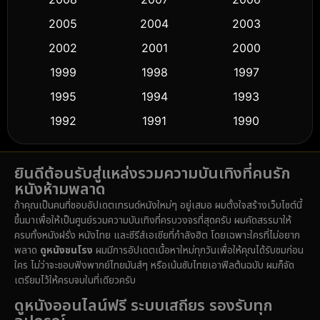
2005
2004
2003
Cult Film
(5)
2002
2001
2000
Culture
(9)
1999
1998
1997
Dance เต้น
1995
1994
1993
(10)
1992
1991
1990
Detective สืบสวน
(61)
1989
1988
1986
Detective สืบสวน
(76)
ยินดีต้อนรับสู่แหล่งรวมความบันเทิงที่คนรัก
1985
1983
1982
หนังห้ามพลาด
1981
1978
1974
Disaster
(14)
ถ้าคุณเป็นคนที่ชอบอัปเดตเทรนด์หนังใหม่ๆ อยู่เสมอ ผมตั้งใจสร้างเว็บไซต์นี้
1971
1962
1953
ขึ้นมาเพื่อให้เป็นศูนย์รวมความบันเทิงที่ครบวงจรที่สุดครับ ผมคัดสรรมาให้
Disney+
(5)
ครบทั้งหนังฝรั่ง หนังไทย และซีรีส์เอเชียที่กำลังฮิต โดยเฉพาะใครที่ไม่อยาก
พลาด
ดูหนังชนโรง
ผมมีการอัปเดตเนื้อหาใหม่ทุกวันเพื่อให้คุณได้รับชมก่อน
Documentary สารคดี
(92)
ใคร ไม่ว่าจะชอบฟังพากย์ไทยมันส์ๆ หรือเน้นซับไทยเอาฟีลต้นฉบับ ผมก็จัด
เตรียมไว้ให้ครบจบในที่เดียวครับ
Drama ดราม่า
(1,512)
ดูหนังออนไลน์ฟรี ระบบเสถียร รองรับทุก