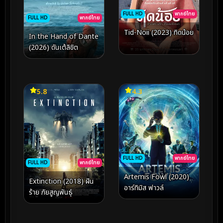
FULL HD
พากย์ไทย
FULL HD
พากย์ไทย
Tid-Noii (2023) ทิดน้อย
In the Hand of Dante
(2026) ดันเต้ลิขิต
5.8
4.3
FULL HD
พากย์ไทย
FULL HD
พากย์ไทย
Artemis Fowl (2020)
Extinction (2018) ฝัน
อาร์ทิมิส ฟาวล์
FULL HD
ซับไทย
ร้าย ภัยสูญพันธุ์
A Town Called
Purgatory (2025)