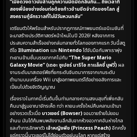
“เมื่อดวงดาวนับล้านถูกความมืดมิดกลืนกิน… ถึงเวลาที่
สองพี่น้องช่างซ่อมท่อต้องก้าวข้ามขีดจำกัดของโลก สู่
สงครามกู้จักรวาลที่ไม่มีวันหวนกลับ”
เตรียมตัวให้พร้อมสำหรับปรากฏการณ์ภาพยนตร์แอนิเมชันที่
จะมาสร้างประวัติศาสตร์หน้าใหม่ในปี 2026! หลังจากการ
ประสบความสำเร็จอย่างถล่มทลายทั่วโลกของภาคแรก วันนี้สตู
ดิโอ
Illumination
และ
Nintendo
ได้จับมือกันพาเราพุ่ง
ทะยานข้ามชั้นบรรยากาศไปกับ
“The Super Mario
Galaxy Movie” (เดอะ ซูเปอร์ มาริโอ กาแล็คซี่ มูฟวี่)
ผล
งานระดับมาสเตอร์พีซที่ยกระดับจินตนาการจากเกมระดับ
ตำนานบนเครื่อง Wii มาสู่จอภาพยนตร์ได้อย่างอลังการและ
เปี่ยมไปด้วยจิตวิญญาณ
เรื่องราวในภาคนี้เริ่มต้นขึ้นท่ามกลางความสงบสุขที่เพิ่งกลับ
คืนมาสู่รูมอาณาจักรเห็ด ทว่า หายนะครั้งใหม่คืบคลานเข้ามา
อย่างรวดเร็วเมื่อ
บาวเซอร์ (Bowser)
จอมวายร้ายไม่ยอม
จำนน มันได้ค้นพบพลังงานลึกลับจากห้วงอวกาศอันห่างไกล
และทำการลักพาตัว
เจ้าหญิงพีช (Princess Peach)
อีกครั้ง
แต่คราวนี้บาวเซอร์ไม่ได้ซ่อนตัวอยู่บนโลก หากแต่สร้าง