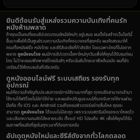
Detective สืบสวน
(57)
1989
1988
1986
Detective สืบสวน
(70)
ยินดีต้อนรับสู่แหล่งรวมความบันเทิงที่คนรัก
1985
1983
1982
หนังห้ามพลาด
1981
1978
1974
Disaster
(14)
ถ้าคุณเป็นคนที่ชอบอัปเดตเทรนด์หนังใหม่ๆ อยู่เสมอ ผมตั้งใจสร้างเว็บไซต์นี้
1971
1962
1953
ขึ้นมาเพื่อให้เป็นศูนย์รวมความบันเทิงที่ครบวงจรที่สุดครับ ผมคัดสรรมาให้
Disney+
(5)
ครบทั้งหนังฝรั่ง หนังไทย และซีรีส์เอเชียที่กำลังฮิต โดยเฉพาะใครที่ไม่อยาก
พลาด
ดูหนังชนโรง
ผมมีการอัปเดตเนื้อหาใหม่ทุกวันเพื่อให้คุณได้รับชมก่อน
Documentary สารคดี
(90)
ใคร ไม่ว่าจะชอบฟังพากย์ไทยมันส์ๆ หรือเน้นซับไทยเอาฟีลต้นฉบับ ผมก็จัด
เตรียมไว้ให้ครบจบในที่เดียวครับ
Drama ดราม่า
(1,434)
ดูหนังออนไลน์ฟรี ระบบเสถียร รองรับทุก
อุปกรณ์
Dystopian
(16)
ผมให้ความสำคัญกับประสบการณ์การใช้งานมากที่สุด ทุกคนจึงสามารถเข้ามา
ใช้งานได้ฟรีโดยไม่มีค่าใช้จ่าย และผมยังปรับจูนระบบให้รองรับการใช้งานผ่าน
Emotional
(61)
มือถือ ทั้ง iOS และ Android รวมถึงคอมพิวเตอร์อย่างลื่นไหล คุณจะ
สามารถ
ดูหนังชนโรง
ได้แบบไม่มีสะดุด เพราะระบบสตรีมมิ่งของเราโหลดไว
Epic มหากาพย์
(216)
และเลือกความคมชัดได้หลายระดับ ตั้งแต่ HD ไปจนถึง 4K เพื่อให้คุณได้รับ
ชมภาพที่คมชัดที่สุดในทุกเวลาที่ต้องการครับ
Erotic
(36)
อัปเดตหนังใหม่และซีรีส์ดังจากทั่วโลกตลอด