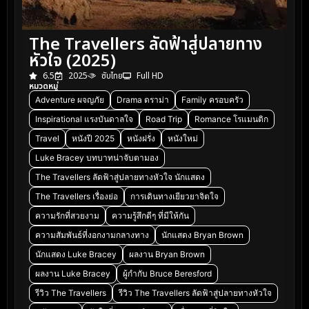
The Travellers ลัดฟ้าสู่ปลายทาง
หัวใจ (2025)
6.5
2025
ซับไทย
Full HD
หมวดหมู่
Adventure ผจญภัย
Drama ดราม่า
Family ครอบครัว
Inspirational แรงบันดาลใจ
Road Trip
Romance โรแมนติก
Travel
หนังปี 2025
หนังฝรั่ง
หนังใหม่
Luke Bracey บทบาทน่าจับตามอง
The Travellers ลัดฟ้าสู่ปลายทางหัวใจ นักแสดง
The Travellers เรื่องย่อ
การเดินทางเยียวยาจิตใจ
ความรักที่สวยงาม
ความรู้สึกดีๆ ที่มีให้กัน
ความสัมพันธ์ที่งอกงามกลางทาง
นักแสดง Bryan Brown
นักแสดง Luke Bracey
ผลงาน Bryan Brown
ผลงาน Luke Bracey
ผู้กำกับ Bruce Beresford
รีวิว The Travellers
รีวิว The Travellers ลัดฟ้าสู่ปลายทางหัวใจ