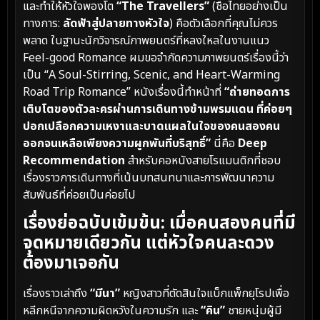
และทำให้หัวใจพองโต
“The Travellers”
(ชื่อไทยอย่างเป็น
ทางการ:
ลัดฟ้าสู่ปลายทางหัวใจ
) คือตัวเลือกที่คุณไม่ควร
พลาด ในฐานะนักวิจารณ์ภาพยนตร์ที่หลงใหลในงานแนว
Feel-good Romance ผมขอจำกัดความภาพยนตร์เรื่องนี้ว่า
เป็น “A Soul-Stirring, Scenic, and Heart-Warming
Road Trip Romance” หนังเรื่องนี้ทำหน้าที่
“ถ่ายทอดการ
เติบโตของตัวละครผ่านการเดินทางข้ามพรมแดน ที่ค่อยๆ
ปอกเปลือกความเหงาและบาดแผลในใจของคนสองคน
ออกจนเหลือเพียงความผูกพันที่บริสุทธิ์”
นี่คือ
Deep
Recommendation
สำหรับคอหนังสายโรแมนติกที่ชอบ
เรื่องราวการเดินทางที่เน้นบทสนทนาและการพัฒนาความ
สัมพันธ์ที่ค่อยเป็นค่อยไป
เรื่องย่อฉบับเข้มข้น: เมื่อคนสองคนที่มี
จุดหมายเดียวกัน แต่หัวใจคนละดวง
ต้องมาเจอกัน
เรื่องราวเล่าถึง
“มีนา”
หญิงสาวที่ตัดสินใจแบ็กแพ็กยุโรปเพื่อ
หลีกหนีจากความผิดหวังในความรัก และ
“คิน”
ชายหนุ่มผู้มี