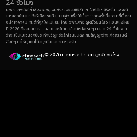
24 ชั่วโมง
Family ครอบครัว
(358)
นอกจากหนังที่กำลังฉายอยู่ ผมยังรวบรวมซีรีส์จาก Netflix ซีรีส์จีน และอนิ
เมะยอดนิยมมาไว้ให้เลือกชมกันแบบจุใจ เพื่อให้มั่นใจว่าทุกครั้งที่แวะมาที่นี่ คุณ
Fantasy จินตนาการ
(316)
จะได้เจอคอนเทนต์ที่ถูกใจแน่นอน โดยเฉพาะการ
ดูหนังชนโรง
และหนังใหม่
ปี 2026 ที่ผมคอยตรวจสอบและอัปเดตลิสต์หนังใหม่ๆ ตลอด 24 ชั่วโมง ไม่
Fiction
(14)
ว่าจะเป็นแนวแอคชั่นระทึกขวัญหรือรักโรแมนติก ผมสัญญาว่าจะคัดสรรแต่
สิ่งดีๆ มาให้ทุกคนได้สนุกกันแบบยาวๆ ครับ
Film
(59)
© 2026 chonsach.com ดูหนังชนโรง
Gothic
(4)
Grief
(8)
HBO GO
(7)
HBO Max
(3)
Healing
(17)
Heist
(26)