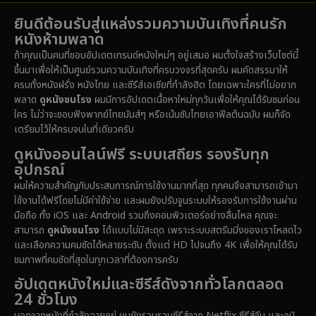
Detective สืบสวน
(74)
ยินดีต้อนรับสู่แหล่งรวมความบันเทิงที่คนรัก
1985
1983
1982
หนังห้ามพลาด
1981
1978
1974
Disaster
(14)
ถ้าคุณเป็นคนที่ชอบอัปเดตเทรนด์หนังใหม่ๆ อยู่เสมอ ผมตั้งใจสร้างเว็บไซต์นี้
1971
1962
1953
ขึ้นมาเพื่อให้เป็นศูนย์รวมความบันเทิงที่ครบวงจรที่สุดครับ ผมคัดสรรมาให้
Disney+
(5)
ครบทั้งหนังฝรั่ง หนังไทย และซีรีส์เอเชียที่กำลังฮิต โดยเฉพาะใครที่ไม่อยาก
พลาด
ดูหนังชนโรง
ผมมีการอัปเดตเนื้อหาใหม่ทุกวันเพื่อให้คุณได้รับชมก่อน
Documentary สารคดี
(91)
ใคร ไม่ว่าจะชอบฟังพากย์ไทยมันส์ๆ หรือเน้นซับไทยเอาฟีลต้นฉบับ ผมก็จัด
เตรียมไว้ให้ครบจบในที่เดียวครับ
Drama ดราม่า
(1,485)
ดูหนังออนไลน์ฟรี ระบบเสถียร รองรับทุก
อุปกรณ์
Dystopian
(16)
ผมให้ความสำคัญกับประสบการณ์การใช้งานมากที่สุด ทุกคนจึงสามารถเข้ามา
ใช้งานได้ฟรีโดยไม่มีค่าใช้จ่าย และผมยังปรับจูนระบบให้รองรับการใช้งานผ่าน
Emotional
(61)
มือถือ ทั้ง iOS และ Android รวมถึงคอมพิวเตอร์อย่างลื่นไหล คุณจะ
สามารถ
ดูหนังชนโรง
ได้แบบไม่มีสะดุด เพราะระบบสตรีมมิ่งของเราโหลดไว
Epic มหากาพย์
(222)
และเลือกความคมชัดได้หลายระดับ ตั้งแต่ HD ไปจนถึง 4K เพื่อให้คุณได้รับ
ชมภาพที่คมชัดที่สุดในทุกเวลาที่ต้องการครับ
Erotic
(37)
อัปเดตหนังใหม่และซีรีส์ดังจากทั่วโลกตลอด
24 ชั่วโมง
Family ครอบครัว
(365)
นอกจากหนังที่กำลังฉายอยู่ ผมยังรวบรวมซีรีส์จาก Netflix ซีรีส์จีน และอนิ