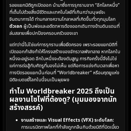
รอยแยกมิติถูกเปิดออก นำมาซึ่งการรุกรานจาก “อีกโลกหนึ่ง”
ที่เต็มไปด้วยสิ่งมีชีวิตและเทคโนโลยีที่เกินกว่ามนุษย์จะ
จินตนาการได้ ท่ามกลางความโกลาหลที่เกิดขึ้นทั่วทุกมุมโลก
ตัวเอก
ผู้เป็นพ่อและอดีตทหารต้องออกเดินทางข้ามดินแดนที่
ล่มสลายเพื่อปกป้องครอบครัวของเขา
แต่ทว่านี่ไม่ใช่แค่การรุกรานเพื่อยึดครอง เพราะรอยแยกมิติที่
เปิดออกกำลังทำให้โครงสร้างของจักรวาลพังทลาย หากโลกใบ
หนึ่งจะอยู่รอด อีกใบหนึ่งจะต้องดับสูญ ภารกิจครั้งนี้จึงไม่ใช่
แค่การต่อสู้กับศัตรูที่มองไม่เห็น แต่คือการแข่งกับเวลาเพื่อหา
ทางปิดรอยแยกนั้นก่อนที่ “Worldbreaker” หรือมฤตยูแห่ง
มิติจะบดขยี้โลกใบนี้จนเป็นผุยผง
ทำไม Worldbreaker 2025 ถึงเป็น
ผลงานไซไฟที่ต้องดู? (มุมมองจากนัก
สร้างสรรค์)
งานสร้างและ Visual Effects (VFX) ระดับโลก:
การเนรมิตภาพโลกที่กำลังถูกกลืนกินด้วยมิติที่บิดเบี้ยว