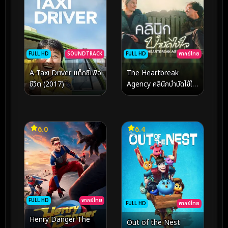
FULL HD
พากย์ไทย
FULL HD
SOUNDTRACK
The Heartbreak
A Taxi Driver แท็กซี่เพื่อ
Agency คลินิกบำบัดไข้ใจ
ชีวิต (2017)
(2024)
6.0
6.4
FULL HD
พากย์ไทย
FULL HD
พากย์ไทย
Henry Danger The
Out of the Nest