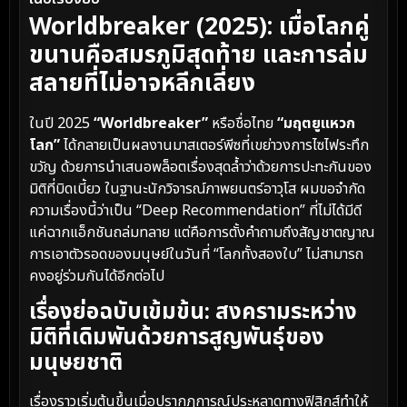
Worldbreaker (2025): เมื่อโลกคู่
ขนานคือสมรภูมิสุดท้าย และการล่ม
สลายที่ไม่อาจหลีกเลี่ยง
ในปี 2025
“Worldbreaker”
หรือชื่อไทย
“มฤตยูแหวก
โลก”
ได้กลายเป็นผลงานมาสเตอร์พีซที่เขย่าวงการไซไฟระทึก
ขวัญ ด้วยการนำเสนอพล็อตเรื่องสุดล้ำว่าด้วยการปะทะกันของ
มิติที่บิดเบี้ยว ในฐานะนักวิจารณ์ภาพยนตร์อาวุโส ผมขอจำกัด
ความเรื่องนี้ว่าเป็น “Deep Recommendation” ที่ไม่ได้มีดี
แค่ฉากแอ็กชันถล่มทลาย แต่คือการตั้งคำถามถึงสัญชาตญาณ
การเอาตัวรอดของมนุษย์ในวันที่ “โลกทั้งสองใบ” ไม่สามารถ
คงอยู่ร่วมกันได้อีกต่อไป
เรื่องย่อฉบับเข้มข้น: สงครามระหว่าง
มิติที่เดิมพันด้วยการสูญพันธุ์ของ
มนุษยชาติ
เรื่องราวเริ่มต้นขึ้นเมื่อปรากฏการณ์ประหลาดทางฟิสิกส์ทำให้