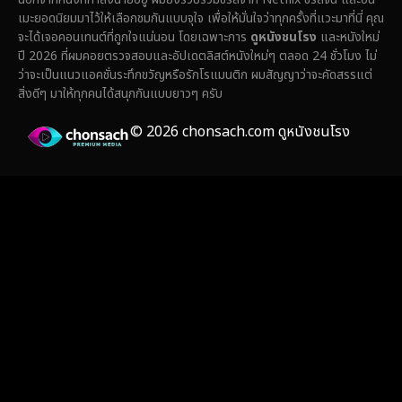
เมะยอดนิยมมาไว้ให้เลือกชมกันแบบจุใจ เพื่อให้มั่นใจว่าทุกครั้งที่แวะมาที่นี่ คุณ
Fantasy จินตนาการ
(329)
จะได้เจอคอนเทนต์ที่ถูกใจแน่นอน โดยเฉพาะการ
ดูหนังชนโรง
และหนังใหม่
ปี 2026 ที่ผมคอยตรวจสอบและอัปเดตลิสต์หนังใหม่ๆ ตลอด 24 ชั่วโมง ไม่
Fiction
(14)
ว่าจะเป็นแนวแอคชั่นระทึกขวัญหรือรักโรแมนติก ผมสัญญาว่าจะคัดสรรแต่
สิ่งดีๆ มาให้ทุกคนได้สนุกกันแบบยาวๆ ครับ
Film
(59)
© 2026 chonsach.com ดูหนังชนโรง
Gothic
(4)
Grief
(8)
HBO GO
(7)
HBO Max
(3)
Healing
(17)
Heist
(26)
Historical
(7)