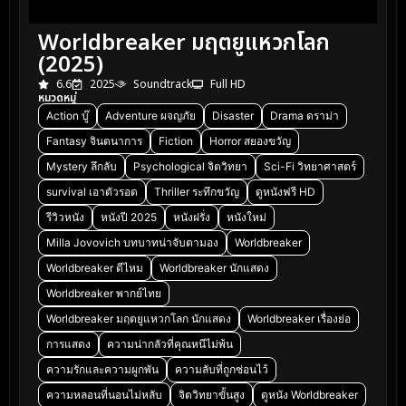
Worldbreaker มฤตยูแหวกโลก
(2025)
6.6
2025
Soundtrack
Full HD
หมวดหมู่
Action บู๊
Adventure ผจญภัย
Disaster
Drama ดราม่า
Fantasy จินตนาการ
Fiction
Horror สยองขวัญ
Mystery ลึกลับ
Psychological จิตวิทยา
Sci-Fi วิทยาศาสตร์
survival เอาตัวรอด
Thriller ระทึกขวัญ
ดูหนังฟรี HD
รีวิวหนัง
หนังปี 2025
หนังฝรั่ง
หนังใหม่
Milla Jovovich บทบาทน่าจับตามอง
Worldbreaker
Worldbreaker ดีไหม
Worldbreaker นักแสดง
Worldbreaker พากย์ไทย
Worldbreaker มฤตยูแหวกโลก นักแสดง
Worldbreaker เรื่องย่อ
การแสดง
ความน่ากลัวที่คุณหนีไม่พ้น
ความรักและความผูกพัน
ความลับที่ถูกซ่อนไว้
ความหลอนที่นอนไม่หลับ
จิตวิทยาขั้นสูง
ดูหนัง Worldbreaker