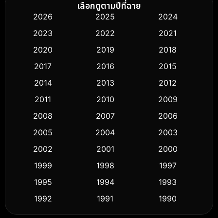
Biography ชีวิตจริง
(76)
เลือกดูตามปีที่ฉาย
2026
2025
2024
Black Comedy
(316)
2023
2022
2021
Classic หนังคลาสสิก
(50)
2020
2019
2018
2017
2016
2015
Comedy ตลก
(443)
2014
2013
2012
Coming-of-age ชีวิตวัยรุ่น
(61)
2011
2010
2009
Crime อาชญากรรม
(518)
2008
2007
2006
2005
2004
2003
Cult Film
(5)
2002
2001
2000
Culture
(9)
1999
1998
1997
Dance เต้น
1995
1994
1993
(10)
1992
1991
1990
Detective สืบสวน
(59)
1989
1988
1986