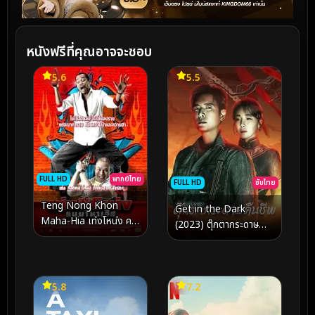
หนังฟรีที่คุณอาจจะชอบ
5.6
5.5
FULL HD
พากย์ไทย
FULL HD
ซับไทย
Teng Nong Khon
Get in the Dark
Maha-Hia เท่งโหน่ง คน
(2023) ตุ๊กตากระดาษ
มาหาเฮีย (2007)
คืนชีพ
5.8
7.2