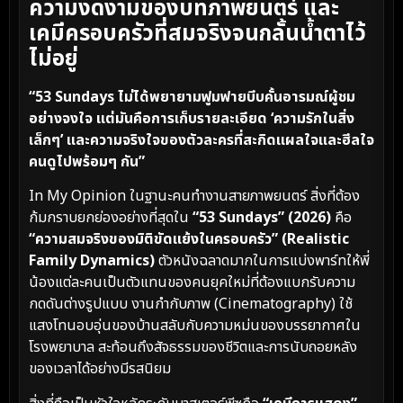
ความงดงามของบทภาพยนตร์ และ
เคมีครอบครัวที่สมจริงจนกลั้นน้ำตาไว้
ไม่อยู่
“53 Sundays ไม่ได้พยายามฟูมฟายบีบคั้นอารมณ์ผู้ชม
อย่างจงใจ แต่มันคือการเก็บรายละเอียด ‘ความรักในสิ่ง
เล็กๆ’ และความจริงใจของตัวละครที่สะกิดแผลใจและฮีลใจ
คนดูไปพร้อมๆ กัน”
In My Opinion ในฐานะคนทำงานสายภาพยนตร์ สิ่งที่ต้อง
ก้มกราบยกย่องอย่างที่สุดใน
“53 Sundays” (2026)
คือ
“ความสมจริงของมิติขัดแย้งในครอบครัว” (Realistic
Family Dynamics)
ตัวหนังฉลาดมากในการแบ่งพาร์ทให้พี่
น้องแต่ละคนเป็นตัวแทนของคนยุคใหม่ที่ต้องแบกรับความ
กดดันต่างรูปแบบ งานกำกับภาพ (Cinematography) ใช้
แสงโทนอบอุ่นของบ้านสลับกับความหม่นของบรรยากาศใน
โรงพยาบาล สะท้อนถึงสัจธรรมของชีวิตและการนับถอยหลัง
ของเวลาได้อย่างมีรสนิยม