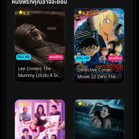
หนังฟรีที่คุณอาจจะชอบ
6.2
6.2
FULL HD
พากย์ไทย
FULL HD
พากย์ไทย
Lee Cronins The
Detective Conan
Mummy (2026) ลี โค
Movie 22 Zero The
รนิน เดอะ มัมมี่
Enforcer ยอดนักสืบจิ๋ว
โคนัน ปฏิบัติการสายลับ
เดอะซีโร่ (2018)
9.3
5.2