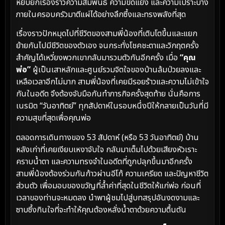
หยิบยกเรื่องราวความสัมพันธ์ ความขัดแย้ง และความเปราะบาง
ภายในครอบครัวมาตีแผ่ได้อย่างลึกซึ้งและทรงพลังที่สุด
เรื่องราวปักหมุดไปที่ชีวิตของสามพี่น้องที่เติบโตขึ้นและแยก
ย้ายกันไปมีชีวิตของตัวเอง จนกระทั่งโชคชะตาและวิกฤตครั้ง
สำคัญได้เหวี่ยงพวกเขากลับมารวมตัวกันอีกครั้ง เมื่อ
“คุณ
พ่อ”
ผู้เป็นเสาหลักและศูนย์รวมจิตใจของบ้านล้มป่วยลงและ
เหลือเวลาอีกไม่มาก สามพี่น้องที่เคยมีรอยร้าวและความไม่เข้าใจ
กันในอดีต จึงต้องจับมือกันทำภารกิจครั้งสุดท้าย นั่นคือการ
เนรมิต “วันอาทิตย์” ทุกสัปดาห์ในรอบหนึ่งปีให้กลายเป็นวันที่มี
ความสุขที่สุดเพื่อคุณพ่อ
ตลอดการเดินทางของ 53 สัปดาห์ (หรือ 53 วันอาทิตย์) บ้าน
หลังเก่าที่เคยเงียบเหงาจับใจ กลับมาเต็มไปด้วยเสียงหัวเราะ
คราบน้ำตา และความทรงจำในอดีตที่ถูกปลุกขึ้นมาอีกครั้ง
สามพี่น้องต้องร่วมกันก้าวผ่านอีโก้ ความเครียด และปัญหาชีวิต
ส่วนตัว เพื่อมอบของขวัญที่ล้ำค่าที่สุดในชีวิตให้แก่พ่อ ก่อนที่
เวลาของท่านจะหมดลง นำพาผู้ชมไปสู่บทสรุปอันงดงามและ
ซาบซึ้งกินใจที่จะทำให้คุณต้องหลั่งน้ำตาด้วยความตื้นตัน