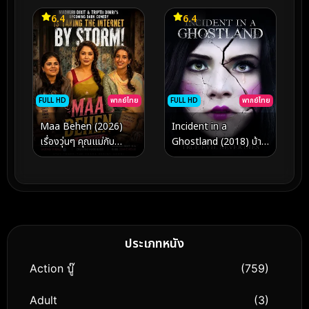
6.4
6.4
FULL HD
พากย์ไทย
FULL HD
พากย์ไทย
Maa Behen (2026)
Incident in a
เรื่องวุ่นๆ คุณแม่กับ
Ghostland (2018) บ้าน
ลูกสาว
ตุ๊กตาดุ
ประเภทหนัง
Action บู๊
(759)
Adult
(3)