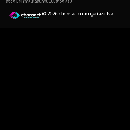
สิ่งดีๆ มาให้ทุกคนได้สนุกกันแบบยาวๆ ครับ
Film
(59)
© 2026 chonsach.com ดูหนังชนโรง
Gothic
(4)
Grief
(8)
HBO GO
(7)
HBO Max
(3)
Healing
(17)
Heist
(26)
Historical
(7)
History ประวัติศาสตร์
(55)
Holiday
(3)