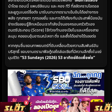
สิ่งที่ถือเป็นหัวใจหลักระดับมาสเตอร์พีซคือ
“เคมีการแสดง”
นำโดย ดอนนี่ แพนจิลิแนน และ คอง ทีวี ที่สลัดคราบไอดอล
และยูทูบเบอร์ชื่อดัง มารับบทบาทดรามาเข้มข้นได้อย่างทรง
พลัง ทุกสายตา ทุกรอยยิ้ม และการโต้เถียงกันประสาพี่น้องมัน
ช่างเรียลจนรู้สึกเหมือนเรากำลังนั่งมองครอบครัวตัวเอง
ดนตรีประกอบ (Score) ใช้ท่วงทำนองเปียโนและเครื่องสาย
ละมุน คอยอบอุ้มอารมณ์เหงา ดิ่ง และซึ้งได้อย่างไร้รอยต่อ
หากคุณชื่นชอบภาพยนตร์ที่ขับเคลื่อนด้วยความสัมพันธ์อัน
บริสุทธิ์ ชอบงานดรามาฟีลกู้ดสไตล์เอเชียที่มีความลึกซึ้งในแง่
มุมชีวิต
“53 Sundays (2026) 53 อาทิตย์คิดเพื่อพ่อ”
X