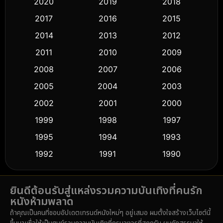
2020
2019
2018
2017
2016
2015
Comedy ตลก
(443)
2014
2013
2012
Coming-of-age ชีวิตวัยรุ่น
(61)
2011
2010
2009
Crime อาชญากรรม
(518)
2008
2007
2006
2005
2004
2003
Cult Film
(5)
2002
2001
2000
Culture
(9)
1999
1998
1997
Dance เต้น
1995
1994
1993
(10)
1992
1991
1990
Detective สืบสวน
(59)
1989
1988
1986
Detective สืบสวน
(74)
ยินดีต้อนรับสู่แหล่งรวมความบันเทิงที่คนรัก
1985
1983
1982
หนังห้ามพลาด
1981
1978
1974
Disaster
(14)
ถ้าคุณเป็นคนที่ชอบอัปเดตเทรนด์หนังใหม่ๆ อยู่เสมอ ผมตั้งใจสร้างเว็บไซต์นี้
1971
1962
1953