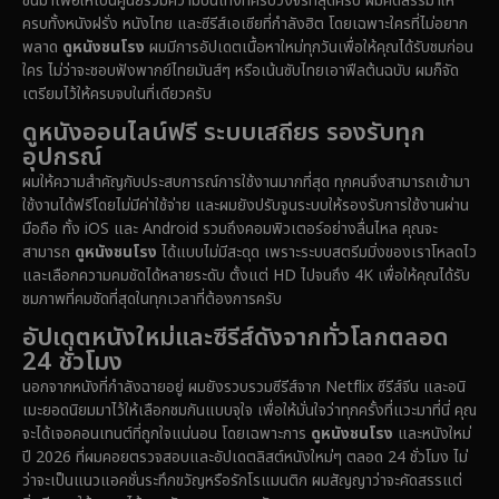
ขึ้นมาเพื่อให้เป็นศูนย์รวมความบันเทิงที่ครบวงจรที่สุดครับ ผมคัดสรรมาให้
Disney+
(5)
ครบทั้งหนังฝรั่ง หนังไทย และซีรีส์เอเชียที่กำลังฮิต โดยเฉพาะใครที่ไม่อยาก
พลาด
ดูหนังชนโรง
ผมมีการอัปเดตเนื้อหาใหม่ทุกวันเพื่อให้คุณได้รับชมก่อน
Documentary สารคดี
(91)
ใคร ไม่ว่าจะชอบฟังพากย์ไทยมันส์ๆ หรือเน้นซับไทยเอาฟีลต้นฉบับ ผมก็จัด
เตรียมไว้ให้ครบจบในที่เดียวครับ
Drama ดราม่า
(1,485)
ดูหนังออนไลน์ฟรี ระบบเสถียร รองรับทุก
อุปกรณ์
Dystopian
(16)
ผมให้ความสำคัญกับประสบการณ์การใช้งานมากที่สุด ทุกคนจึงสามารถเข้ามา
ใช้งานได้ฟรีโดยไม่มีค่าใช้จ่าย และผมยังปรับจูนระบบให้รองรับการใช้งานผ่าน
Emotional
(61)
มือถือ ทั้ง iOS และ Android รวมถึงคอมพิวเตอร์อย่างลื่นไหล คุณจะ
สามารถ
ดูหนังชนโรง
ได้แบบไม่มีสะดุด เพราะระบบสตรีมมิ่งของเราโหลดไว
Epic มหากาพย์
(222)
และเลือกความคมชัดได้หลายระดับ ตั้งแต่ HD ไปจนถึง 4K เพื่อให้คุณได้รับ
ชมภาพที่คมชัดที่สุดในทุกเวลาที่ต้องการครับ
Erotic
(37)
อัปเดตหนังใหม่และซีรีส์ดังจากทั่วโลกตลอด
24 ชั่วโมง
Family ครอบครัว
(365)
นอกจากหนังที่กำลังฉายอยู่ ผมยังรวบรวมซีรีส์จาก Netflix ซีรีส์จีน และอนิ
เมะยอดนิยมมาไว้ให้เลือกชมกันแบบจุใจ เพื่อให้มั่นใจว่าทุกครั้งที่แวะมาที่นี่ คุณ
Fantasy จินตนาการ
(329)
จะได้เจอคอนเทนต์ที่ถูกใจแน่นอน โดยเฉพาะการ
ดูหนังชนโรง
และหนังใหม่
ปี 2026 ที่ผมคอยตรวจสอบและอัปเดตลิสต์หนังใหม่ๆ ตลอด 24 ชั่วโมง ไม่
Fiction
(14)
ว่าจะเป็นแนวแอคชั่นระทึกขวัญหรือรักโรแมนติก ผมสัญญาว่าจะคัดสรรแต่