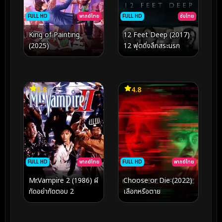
FULL HD
พากย์ไทย
FULL HD
ซับไทย
King of Painting
12 Feet Deep (2017)
(2025)
12 ฟุตดิ่งลึกสระนรก
5.8
4.8
FULL HD
พากย์ไทย
FULL HD
พากย์ไทย
Mr.Vampire 2 (1986) ผี
Choose or Die (2022)
กัดอย่ากัดตอบ 2
เลือกหรือตาย