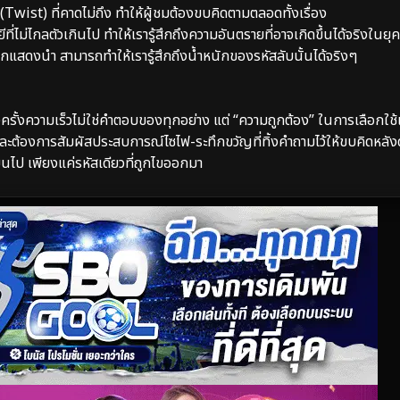
(Twist) ที่คาดไม่ถึง ทำให้ผู้ชมต้องขบคิดตามตลอดทั้งเรื่อง
ม่ไกลตัวเกินไป ทำให้เรารู้สึกถึงความอันตรายที่อาจเกิดขึ้นได้จริงในยุคด
สดงนำ สามารถทำให้เรารู้สึกถึงน้ำหนักของรหัสลับนั้นได้จริงๆ
งครั้งความเร็วไม่ใช่คำตอบของทุกอย่าง แต่ “ความถูกต้อง” ในการเลือกใช้เ
และต้องการสัมผัสประสบการณ์ไซไฟ-ระทึกขวัญที่ทิ้งคำถามไว้ให้ขบคิดหลั
ยนไป เพียงแค่รหัสเดียวที่ถูกไขออกมา