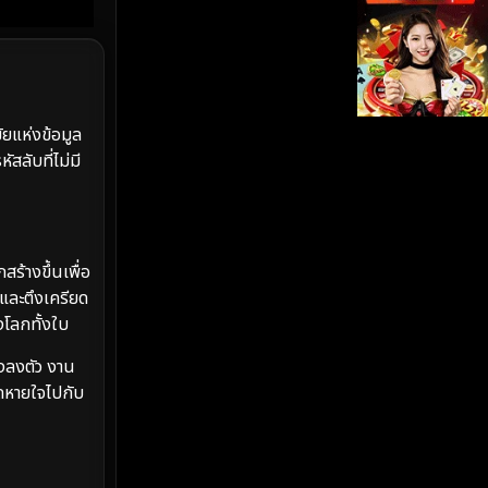
iQIYI
(19)
Kids
(17)
ยแห่งข้อมูล
LGBTQ
(5)
ลับที่ไม่มี
Love
(26)
Martial
(6)
สร้างขึ้นเพื่อ
Martial Arts
(35)
วและตึงเครียด
งโลกทั้งใบ
marvel
(2)
งลงตัว งาน
Melodrama
(6)
ยุดหายใจไปกับ
Military
(8)