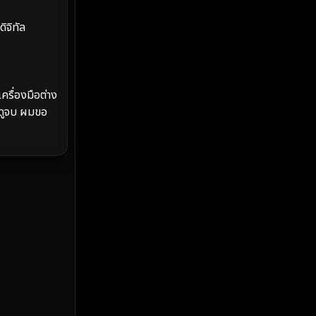
MONOMAX
(2)
ิจิทัล
Monster
(25)
Movie Collection
(2)
ครื่องมือต่าง
Musical เพลง
(68)
งดูจบ ผมขอ
Mystery ลึกลับ
(377)
nature
(4)
Parody
(3)
Period ย้อนยุค
(99)
Political การเมือง
(20)
Political การเมือง
(40)