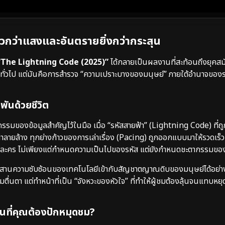
วกว่าแสงและอันตรายยิ่งกว่ากระสุน
“The Lightning Code (2025)”
ได้กลายเป็นผลงานที่สะท้อนถึงยุคสมั
ั่วไป แต่มันคือการสำรวจ “ความเปราะบางของมนุษย์” ภายใต้อำนาจของรหัส
มพันด้วยชีวิต
ากรรมของข้อมูลสำคัญไว้ในมือ เมื่อ “รหัสสายฟ้า” (Lightning Code) ที่ถูก
่อทำลายล้าง ทุกย่างก้าวของการเล่าเรื่อง (Pacing) ถูกออกแบบมาให้รวดเร็
งตัวละคร ไม่เพียงแต่กำหนดความเป็นไปของรหัส แต่ยังกำหนดชะตากรรมขอ
านความซับซ้อนของเทคโนโลยีเข้ากับสัญชาตญาณดิบของมนุษย์ได้อย่า
วามตื่นตา แต่ทำหน้าที่เป็น “จังหวะของหัวใจ” ที่ทำให้ผู้ชมต้องลุ้นจนแทบห
ที่คุณต้องปักหมุดชม?