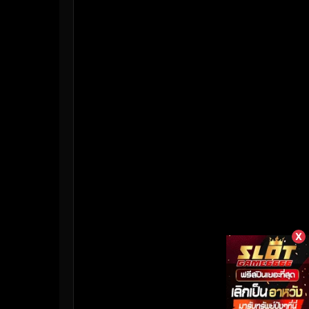
HBO Max
(3)
Healing
(17)
Heist
(27)
Historical
(7)
History ประวัติศาสตร์
(55)
Holiday
(3)
Horror สยองขวัญ
(394)
Human
(50)
X
Inspirational แรงบันดาลใจ
(158)
Investigation
(33)