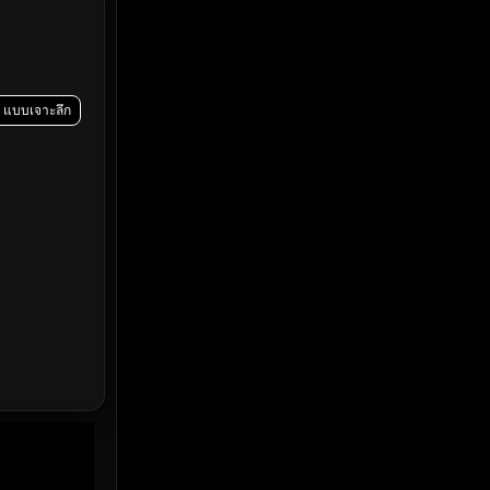
Emotional
(61)
Epic มหากาพย์
(228)
Erotic
(37)
5 แบบเจาะลึก
Family ครอบครัว
(371)
Fantasy จินตนาการ
(336)
Fiction
(14)
Film
(59)
Gothic
(4)
Grief
(8)
HBO GO
(7)