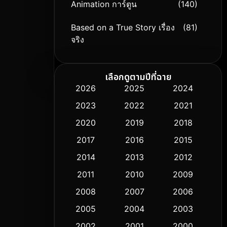
Animation การ์ตูน
(140)
Based on a True Story เรื่อง
(81)
จริง
Based on Novel
(9)
เลือกดูตามปีที่ฉาย
Biography ชีวิตจริง
(76)
2026
2025
2024
2023
2022
2021
Black Comedy
(326)
2020
2019
2018
Classic หนังคลาสสิก
(50)
2017
2016
2015
Comedy ตลก
(451)
2014
2013
2012
2011
2010
2009
Coming-of-age ชีวิตวัยรุ่น
(62)
2008
2007
2006
Crime อาชญากรรม
(530)
2005
2004
2003
Cult Film
2002
2001
2000
(5)