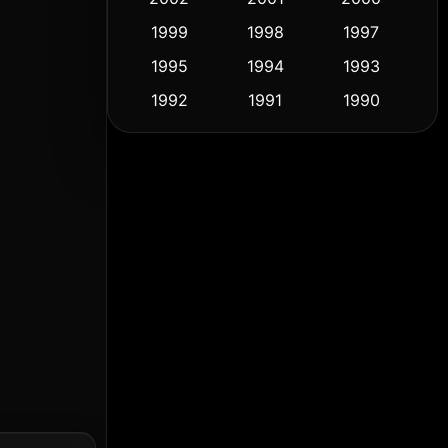
1999
1998
1997
Culture
(9)
1995
1994
1993
Dance เต้น
(10)
1992
1991
1990
1989
1988
1986
Detective สืบสวน
(61)
1985
1983
1982
Detective สืบสวน
(76)
1981
1978
1974
Disaster
(14)
1971
1962
1953
Disney+
(5)
Documentary สารคดี
(92)
Drama ดราม่า
(1,512)
Dystopian
(16)