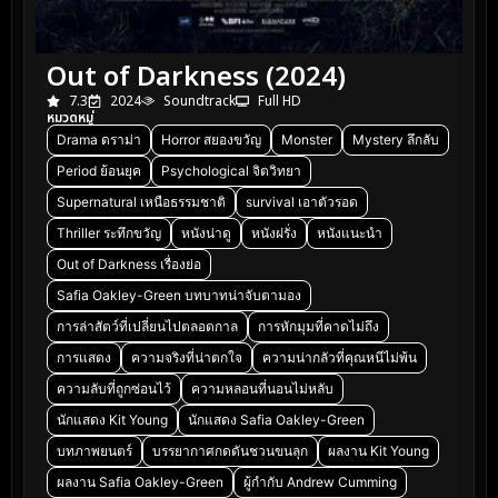
Out of Darkness (2024)
7.3
2024
Soundtrack
Full HD
หมวดหมู่
Drama ดราม่า
Horror สยองขวัญ
Monster
Mystery ลึกลับ
Period ย้อนยุค
Psychological จิตวิทยา
Supernatural เหนือธรรมชาติ
survival เอาตัวรอด
Thriller ระทึกขวัญ
หนังน่าดู
หนังฝรั่ง
หนังแนะนำ
Out of Darkness เรื่องย่อ
Safia Oakley-Green บทบาทน่าจับตามอง
การล่าสัตว์ที่เปลี่ยนไปตลอดกาล
การหักมุมที่คาดไม่ถึง
การแสดง
ความจริงที่น่าตกใจ
ความน่ากลัวที่คุณหนีไม่พ้น
ความลับที่ถูกซ่อนไว้
ความหลอนที่นอนไม่หลับ
นักแสดง Kit Young
นักแสดง Safia Oakley-Green
บทภาพยนตร์
บรรยากาศกดดันชวนขนลุก
ผลงาน Kit Young
ผลงาน Safia Oakley-Green
ผู้กำกับ Andrew Cumming