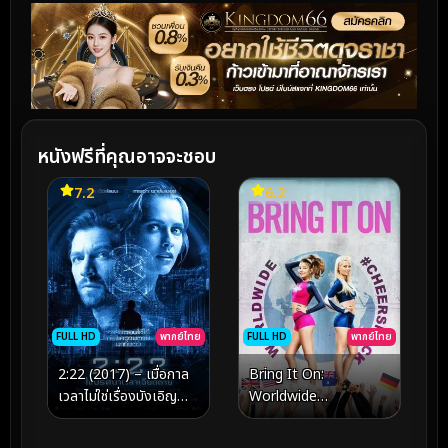
หนังฟรีที่คุณอาจจะชอบ
7.2
6.2
FULL HD
พากย์ไทย
FULL HD
พากย์ไทย
2:22 (2017) – เมื่อกาล
Bring It On:
เวลาไม่ใช่เรื่องบังเอิญ
Worldwide
และรหัสลับแห่งโชคชะตาที่
#Cheersmack – เมื่อ
รอการปลดล็อก
สมรภูมิเชียร์ลีดเดอร์ข้าม