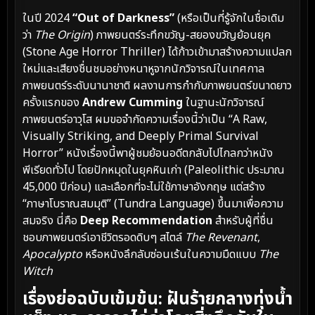
ในปี 2024
“Out of Darkness”
(หรือเป็นที่รู้จักในชื่อเดิม
ว่า
The Origin
) ภาพยนตร์ระทึกขวัญ-สยองขวัญย้อนยุค
(Stone Age Horror Thriller) ได้ก้าวเข้ามาสร้างความแปลก
ใหม่และเสียงชื่นชมอย่างหนาหูจากนักวิจารณ์ในเทศกาล
ภาพยนตร์ระดับนานาชาติ ผลงานการกำกับภาพยนตร์ขนาดยาว
ครั้งแรกของ
Andrew Cumming
ในฐานะนักวิจารณ์
ภาพยนตร์อาวุโส ผมขอจำกัดความเรื่องนี้ว่าเป็น “A Raw,
Visually Striking, and Deeply Primal Survival
Horror” หนังเรื่องนี้พาผู้ชมย้อนอดีตกลับไปไกลกว่าหนัง
พีเรียดทั่วไป โดยปักหมุดในยุคหินเก่า (Paleolithic ประมาณ
45,000 ปีก่อน) และเลือกที่จะไม่ใช้ภาษาอังกฤษ แต่สร้าง
“ภาษาโบราณสมมุติ” (Tundra Language) ขึ้นมาเพื่อความ
สมจริง นี่คือ
Deep Recommendation
สำหรับผู้ที่ชื่น
ชอบภาพยนตร์เอาชีวิตรอดดิบๆ สไตล์
The Revenant
,
Apocalypto
หรือหนังลึกลับซ่อนเร้นในความมืดแบบ
The
Witch
เรื่องย่อฉบับเข้มข้น: ฝันร้ายกลางทุ่งน้ำ