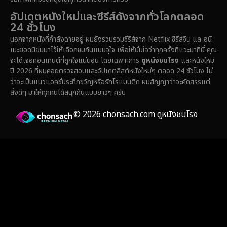
Erotic
(37)
อัปเดตหนังใหม่และซีรีส์ดังจากทั่วโลกตลอด
24 ชั่วโมง
Family ครอบครัว
(365)
นอกจากหนังที่กำลังฉายอยู่ ผมยังรวบรวมซีรีส์จาก Netflix ซีรีส์จีน และอนิ
เมะยอดนิยมมาไว้ให้เลือกชมกันแบบจุใจ เพื่อให้มั่นใจว่าทุกครั้งที่แวะมาที่นี่ คุณ
Fantasy จินตนาการ
(329)
จะได้เจอคอนเทนต์ที่ถูกใจแน่นอน โดยเฉพาะการ
ดูหนังชนโรง
และหนังใหม่
ปี 2026 ที่ผมคอยตรวจสอบและอัปเดตลิสต์หนังใหม่ๆ ตลอด 24 ชั่วโมง ไม่
Fiction
(14)
ว่าจะเป็นแนวแอคชั่นระทึกขวัญหรือรักโรแมนติก ผมสัญญาว่าจะคัดสรรแต่
สิ่งดีๆ มาให้ทุกคนได้สนุกกันแบบยาวๆ ครับ
Film
(59)
© 2026 chonsach.com ดูหนังชนโรง
Gothic
(4)
Grief
(8)
HBO GO
(7)
HBO Max
(3)
Healing
(17)