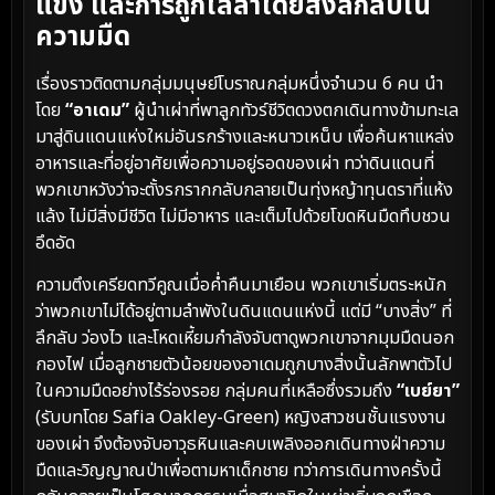
แข็ง และการถูกไล่ล่าโดยสิ่งลึกลับใน
ความมืด
เรื่องราวติดตามกลุ่มมนุษย์โบราณกลุ่มหนึ่งจำนวน 6 คน นำ
โดย
“อาเดม”
ผู้นำเผ่าที่พาลูกทัวร์ชีวิตดวงตกเดินทางข้ามทะเล
มาสู่ดินแดนแห่งใหม่อันรกร้างและหนาวเหน็บ เพื่อค้นหาแหล่ง
อาหารและที่อยู่อาศัยเพื่อความอยู่รอดของเผ่า ทว่าดินแดนที่
พวกเขาหวังว่าจะตั้งรกรากกลับกลายเป็นทุ่งหญ้าทุนดราที่แห้ง
แล้ง ไม่มีสิ่งมีชีวิต ไม่มีอาหาร และเต็มไปด้วยโขดหินมืดทึบชวน
อึดอัด
ความตึงเครียดทวีคูณเมื่อค่ำคืนมาเยือน พวกเขาเริ่มตระหนัก
ว่าพวกเขาไม่ได้อยู่ตามลำพังในดินแดนแห่งนี้ แต่มี “บางสิ่ง” ที่
ลึกลับ ว่องไว และโหดเหี้ยมกำลังจับตาดูพวกเขาจากมุมมืดนอก
กองไฟ เมื่อลูกชายตัวน้อยของอาเดมถูกบางสิ่งนั้นลักพาตัวไป
ในความมืดอย่างไร้ร่องรอย กลุ่มคนที่เหลือซึ่งรวมถึง
“เบย์ยา”
(รับบทโดย Safia Oakley-Green) หญิงสาวชนชั้นแรงงาน
ของเผ่า จึงต้องจับอาวุธหินและคบเพลิงออกเดินทางฝ่าความ
มืดและวิญญาณป่าเพื่อตามหาเด็กชาย ทว่าการเดินทางครั้งนี้