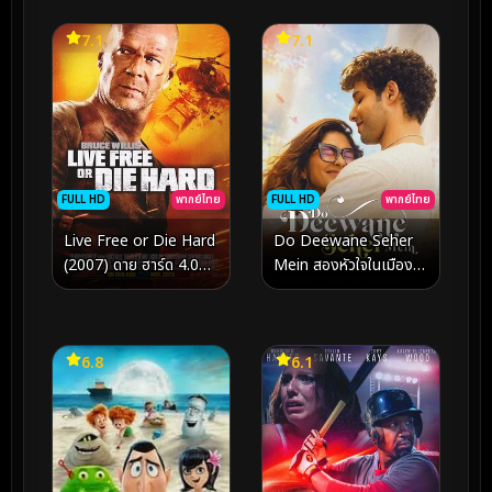
ขีดจำกัดสู่โลกโซเชียลและ
การดวลระดับโลก
7.1
7.1
FULL HD
พากย์ไทย
FULL HD
พากย์ไทย
Do Deewane Seher
Live Free or Die Hard
Mein สองหัวใจในเมือง
(2007) ดาย ฮาร์ด 4.0
ใหญ่ (2026)
ปลุกอึด…ตายยาก
6.8
6.1