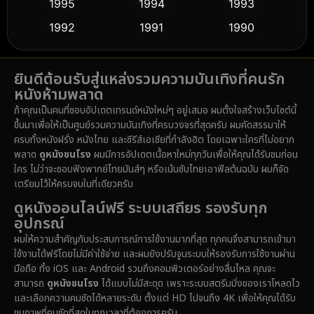
Dance เต้น
1995
1994
1993
(10)
1992
1991
1990
Detective สืบสวน
(59)
1989
1988
1986
Detective สืบสวน
(74)
ยินดีต้อนรับสู่แหล่งรวมความบันเทิงที่คนรัก
1985
1983
1982
หนังห้ามพลาด
1981
1978
1974
Disaster
(14)
ถ้าคุณเป็นคนที่ชอบอัปเดตเทรนด์หนังใหม่ๆ อยู่เสมอ ผมตั้งใจสร้างเว็บไซต์นี้
1971
1962
1953
ขึ้นมาเพื่อให้เป็นศูนย์รวมความบันเทิงที่ครบวงจรที่สุดครับ ผมคัดสรรมาให้
Disney+
(5)
ครบทั้งหนังฝรั่ง หนังไทย และซีรีส์เอเชียที่กำลังฮิต โดยเฉพาะใครที่ไม่อยาก
พลาด
ดูหนังชนโรง
ผมมีการอัปเดตเนื้อหาใหม่ทุกวันเพื่อให้คุณได้รับชมก่อน
Documentary สารคดี
(91)
ใคร ไม่ว่าจะชอบฟังพากย์ไทยมันส์ๆ หรือเน้นซับไทยเอาฟีลต้นฉบับ ผมก็จัด
เตรียมไว้ให้ครบจบในที่เดียวครับ
Drama ดราม่า
(1,485)
ดูหนังออนไลน์ฟรี ระบบเสถียร รองรับทุก
อุปกรณ์
Dystopian
(16)
ผมให้ความสำคัญกับประสบการณ์การใช้งานมากที่สุด ทุกคนจึงสามารถเข้ามา
ใช้งานได้ฟรีโดยไม่มีค่าใช้จ่าย และผมยังปรับจูนระบบให้รองรับการใช้งานผ่าน
Emotional
(61)
มือถือ ทั้ง iOS และ Android รวมถึงคอมพิวเตอร์อย่างลื่นไหล คุณจะ
สามารถ
ดูหนังชนโรง
ได้แบบไม่มีสะดุด เพราะระบบสตรีมมิ่งของเราโหลดไว
Epic มหากาพย์
(222)
และเลือกความคมชัดได้หลายระดับ ตั้งแต่ HD ไปจนถึง 4K เพื่อให้คุณได้รับ
ชมภาพที่คมชัดที่สุดในทุกเวลาที่ต้องการครับ