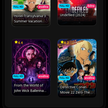
FULL HD
ซับไทย
FULL HD
พากย์ไทย
Undefiled (2024)
Hotel Transylvania 3
Summer Vacation
โรงแรมผีหนี ไปพักร้อน 3
ซัมเมอร์หฤหรรษ์ (2018)
4.4
6.2
FULL HD
พากย์ไทย
FULL HD
พากย์ไทย
From the World of
Detective Conan
John Wick Ballerina
Movie 22 Zero The
จักรวาลของ จอห์น วิค บัล
Enforcer ยอดนักสืบจิ๋ว
เลรินา แค้นกว่านรก
โคนัน ปฏิบัติการสายลับ
(2025)