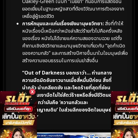
Oakley-Green ในบท “เบย์ยา” ที่มอบการแสดงอัน
ยอดเยี่ยมในฐานะหญิงสาวที่ต้องวิวัฒนาการตัวเองจาก
เหยื่อสู่ผู้รอดชีวิต
การหักมุมและแก่นเรื่องเชิงมานุษยวิทยา:
สิ่งที่ทำให้
หนังเรื่องนี้เหนือกว่าหนังล่าสัตว์ร้ายทั่วไปคือครึ่งหลัง
ของเรื่อง หนังไม่ได้ขายแค่ความสยองฉาบฉวย แต่ตั้ง
คำถามเชิงจิตวิทยาและมานุษยวิทยาเกี่ยวกับ “จุดกำเนิด
ของความกลัว” และการสร้างปีศาจขึ้นมาในใจมนุษย์เพื่อ
สร้างความชอบธรรมในการเข่นฆ่าสิ่งอื่น
“Out of Darkness บอกเราว่า… ท่ามกลาง
ความมืดมิดอันยาวนานเมื่อสี่หมื่นปีก่อน สิ่งที่
น่ากลัว น่าเกลียดชัง และโหดร้ายที่สุดที่ซ่อน
X
ตัวอยู่ในเงามืดไม่ใช่สัตว์ร้ายหรือสิ่งมีชีวิตนอก
ตำนาน ทว่ามันคือ ‘ความกลัวและ
สัญชาตญาณดิบ’ ในส่วนลึกของจิตใจมนุษย์
เราเอง”