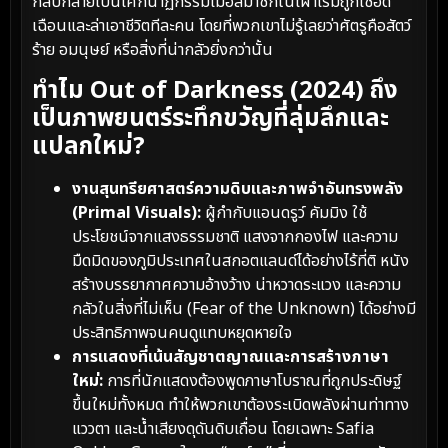
กลับกลายเป็นโศกนาฏกรรมเมื่อสมาชิกในเผ่าเริ่มถูกเชือด
เฉือนและล่าเอาชีวิตทีละคน โดยที่พวกเขาไม่รู้เลยว่าศัตรูคือสัตว์
ร้าย อมนุษย์ หรือสิ่งที่น่ากลัวยิ่งกว่านั้น
ทำไม Out of Darkness (2024) ถึง
เป็นภาพยนตร์ระทึกขวัญที่ลุ่มลึกและ
แปลกใหม่?
งานสุนทรียศาสตร์ความดิบและภาพจำอันทรงพลัง
(Primal Visuals):
ผู้กำกับแอนดรูว์ คัมมิง ใช้
ประโยชน์จากแสงธรรมชาติ แสงจากกองไฟ และความ
มืดมิดของภูมิประเทศในสกอตแลนด์ได้อย่างไร้ที่ติ หนัง
สร้างบรรยากาศความอ้างว้าง น่าหวาดระแวง และความ
กลัวในสิ่งที่ไม่เห็น (Fear of the Unknown) ได้อย่างมี
ประสิทธิภาพจนคนดูแทบหยุดหายใจ
การแสดงที่เน้นสัญชาตญาณและการสร้างภาษา
ใหม่:
การที่นักแสดงต้องพูดภาษาโบราณที่ถูกประดิษฐ์
ขึ้นใหม่ทั้งหมด ทำให้พวกเขาต้องระเบิดพลังผ่านท่าทาง
แววตา และน้ำเสียงดุดันดิบเถื่อน โดยเฉพาะ Safia