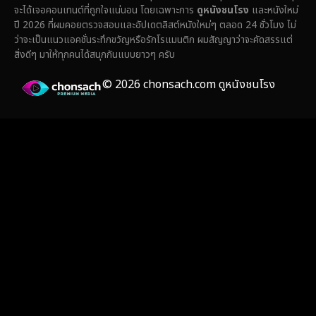
Fantasy จินตนาการ
(324)
จะได้เจอคอนเทนต์ที่ถูกใจแน่นอน โดยเฉพาะการ
ดูหนังชนโรง
และหนังใหม่
ปี 2026 ที่ผมคอยตรวจสอบและอัปเดตลิสต์หนังใหม่ๆ ตลอด 24 ชั่วโมง ไม่
Fiction
(14)
ว่าจะเป็นแนวแอคชั่นระทึกขวัญหรือรักโรแมนติก ผมสัญญาว่าจะคัดสรรแต่
สิ่งดีๆ มาให้ทุกคนได้สนุกกันแบบยาวๆ ครับ
Film
(59)
© 2026 chonsach.com ดูหนังชนโรง
Gothic
(4)
Grief
(8)
HBO GO
(7)
HBO Max
(3)
Healing
(17)
Heist
(26)
Historical
(7)