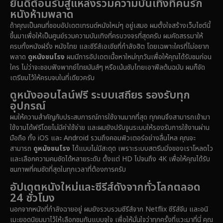
ยินดีต้อนรับสู่แหล่งรวมความบันเทิงที่คนรัก
1985
1983
1982
หนังห้ามพลาด
1981
1978
1974
Disaster
(14)
ถ้าคุณเป็นคนที่ชอบอัปเดตเทรนด์หนังใหม่ๆ อยู่เสมอ ผมตั้งใจสร้างเว็บไซต์นี้
1971
1962
1953
ขึ้นมาเพื่อให้เป็นศูนย์รวมความบันเทิงที่ครบวงจรที่สุดครับ ผมคัดสรรมาให้
Disney+
(5)
ครบทั้งหนังฝรั่ง หนังไทย และซีรีส์เอเชียที่กำลังฮิต โดยเฉพาะใครที่ไม่อยาก
พลาด
ดูหนังชนโรง
ผมมีการอัปเดตเนื้อหาใหม่ทุกวันเพื่อให้คุณได้รับชมก่อน
Documentary สารคดี
(91)
ใคร ไม่ว่าจะชอบฟังพากย์ไทยมันส์ๆ หรือเน้นซับไทยเอาฟีลต้นฉบับ ผมก็จัด
เตรียมไว้ให้ครบจบในที่เดียวครับ
Drama ดราม่า
(1,459)
ดูหนังออนไลน์ฟรี ระบบเสถียร รองรับทุก
อุปกรณ์
Dystopian
(16)
ผมให้ความสำคัญกับประสบการณ์การใช้งานมากที่สุด ทุกคนจึงสามารถเข้ามา
ใช้งานได้ฟรีโดยไม่มีค่าใช้จ่าย และผมยังปรับจูนระบบให้รองรับการใช้งานผ่าน
Emotional
(61)
มือถือ ทั้ง iOS และ Android รวมถึงคอมพิวเตอร์อย่างลื่นไหล คุณจะ
สามารถ
ดูหนังชนโรง
ได้แบบไม่มีสะดุด เพราะระบบสตรีมมิ่งของเราโหลดไว
Epic มหากาพย์
(219)
และเลือกความคมชัดได้หลายระดับ ตั้งแต่ HD ไปจนถึง 4K เพื่อให้คุณได้รับ
ชมภาพที่คมชัดที่สุดในทุกเวลาที่ต้องการครับ
Erotic
(37)
อัปเดตหนังใหม่และซีรีส์ดังจากทั่วโลกตลอด
24 ชั่วโมง
Family ครอบครัว
(359)
นอกจากหนังที่กำลังฉายอยู่ ผมยังรวบรวมซีรีส์จาก Netflix ซีรีส์จีน และอนิ
เมะยอดนิยมมาไว้ให้เลือกชมกันแบบจุใจ เพื่อให้มั่นใจว่าทุกครั้งที่แวะมาที่นี่ คุณ