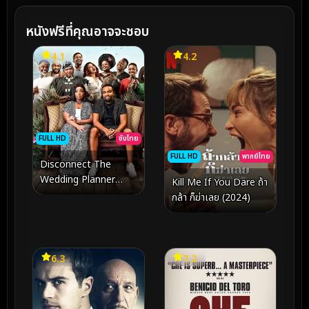
หนังฟรีที่คุณอาจจะชอบ
4.1
4.2
FULL HD
ซับไทย
FULL HD
พากย์ไทย
Disconnect The
Wedding Planner
Kill Me If You Dare ถ้า
(2023) ต่อไม่ติด วิวาห์พา
กล้า ก็ฆ่าเลย (2024)
วุ่น
6.3
7.2