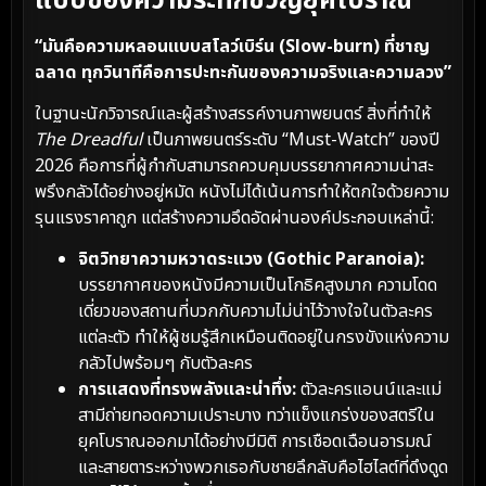
แบบของความระทึกขวัญยุคโบราณ
“มันคือความหลอนแบบสโลว์เบิร์น (Slow-burn) ที่ชาญ
ฉลาด ทุกวินาทีคือการปะทะกันของความจริงและความลวง”
ในฐานะนักวิจารณ์และผู้สร้างสรรค์งานภาพยนตร์ สิ่งที่ทำให้
The Dreadful
เป็นภาพยนตร์ระดับ “Must-Watch” ของปี
2026 คือการที่ผู้กำกับสามารถควบคุมบรรยากาศความน่าสะ
พรึงกลัวได้อย่างอยู่หมัด หนังไม่ได้เน้นการทำให้ตกใจด้วยความ
รุนแรงราคาถูก แต่สร้างความอึดอัดผ่านองค์ประกอบเหล่านี้:
จิตวิทยาความหวาดระแวง (Gothic Paranoia):
บรรยากาศของหนังมีความเป็นโกธิคสูงมาก ความโดด
เดี่ยวของสถานที่บวกกับความไม่น่าไว้วางใจในตัวละคร
แต่ละตัว ทำให้ผู้ชมรู้สึกเหมือนติดอยู่ในกรงขังแห่งความ
กลัวไปพร้อมๆ กับตัวละคร
การแสดงที่ทรงพลังและน่าทึ่ง:
ตัวละครแอนน์และแม่
สามีถ่ายทอดความเปราะบาง ทว่าแข็งแกร่งของสตรีใน
ยุคโบราณออกมาได้อย่างมีมิติ การเชือดเฉือนอารมณ์
และสายตาระหว่างพวกเธอกับชายลึกลับคือไฮไลต์ที่ดึงดูด