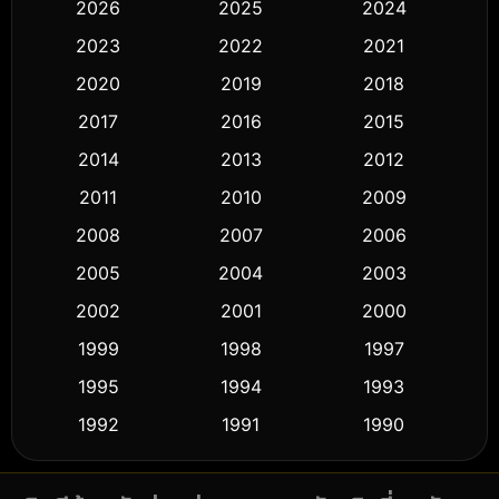
2026
2025
2024
Black Comedy
(306)
2023
2022
2021
Classic หนังคลาสสิก
(50)
2020
2019
2018
2017
2016
2015
Comedy ตลก
(433)
2014
2013
2012
Coming-of-age ชีวิตวัยรุ่น
(61)
2011
2010
2009
Crime อาชญากรรม
(511)
2008
2007
2006
2005
2004
2003
Cult Film
(5)
2002
2001
2000
Culture
(9)
1999
1998
1997
Dance เต้น
1995
1994
1993
(10)
1992
1991
1990
Detective สืบสวน
(58)
1989
1988
1986
Detective สืบสวน
(72)