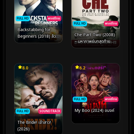
FULL HD
พากย์ไทย
FULL HD
พากย์ไทย
Backstabbing for
Che Part Two (2008)
Beginners (2018) ล้วง
– มหากาพย์บทสุดท้าย
แผนล่าทรยศ
แห่งอุดมการณ์ และหยด
เลือดบนเส้นทางสาย
ปฏิวัติในโบลิเวีย
8.0
6.2
FULL HD
พากย์ไทย
My Boo (2024) อนงค์
FULL HD
SOUNDTRACK
The Bride! เจ้าสาว!
(2026)