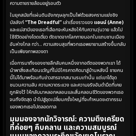
ความตายรายล้อมอยู่รอบตัว
ในยุคสมัยที่แผ่นดินอังกฤษลุกเป็นไฟด้วยสงครามแย่งชิง
บัลลังก์
“The Dreadful”
เล่าเรื่องราวของ
แอนน์ (Anne)
และแม่สามีของเธอที่เลือกจะหันหลังให้กับความวุ่นวาย แล้วไป
ใช้ชีวิตอย่างโดดเดี่ยว ตัดขาดจากโลกภายนอกในแถบชานเมือง
อันห่างไกล ทว่า… ความสงบสุขที่พวกเธอพยายามสร้างขึ้นกลับ
เป็นเพียงภาพลวงตา
เมื่อการมาถึงของชายลึกลับคนหนึ่งจากอดีตของพวกเขา ได้
นำพาสิ่งสะเทือนขวัญที่ไม่มีใครคาดคิดมาสู่บ้านหลังนี้ ชายคน
นี้ไม่ได้มาพร้อมกับข่าวสารจากสนามรบเท่านั้น แต่เขาได้จุด
ชนวนความลับ ความหวาดระแวง และความจริงอันดำมืดที่เคย
ถูกฝังไว้ ให้กลับมาหลอกหลอนและสั่นคลอนชีวิตของพวกเธอ
จนถึงขีดสุด นำไปสู่จุดเปลี่ยนครั้งใหญ่ที่จะกำหนดชะตากรรม
ของพวกเธอไปตลอดกาล
มุมมองจากนักวิจารณ์: ความตึงเครียด
ที่ค่อยๆ คืบคลาน และความสมบูรณ์