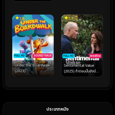
7.8
7.7
FULL HD
SOUNDTRACK
FULL HD
พากย์ไทย
Under the Boardwalk
Sentimental Value
(2023)
(2025) ถ้าตอนนั้นยังมี
เรา
ประเภทหนัง