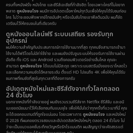
Disney+
(5)
ครบทั้งหนังฝรั่ง หนังไทย และซีรีส์เอเชียที่กำลังฮิต โดยเฉพาะใครที่ไม่อยาก
พลาด
ดูหนังชนโรง
ผมมีการอัปเดตเนื้อหาใหม่ทุกวันเพื่อให้คุณได้รับชมก่อน
Documentary สารคดี
(91)
ใคร ไม่ว่าจะชอบฟังพากย์ไทยมันส์ๆ หรือเน้นซับไทยเอาฟีลต้นฉบับ ผมก็จัด
เตรียมไว้ให้ครบจบในที่เดียวครับ
Drama ดราม่า
(1,485)
ดูหนังออนไลน์ฟรี ระบบเสถียร รองรับทุก
อุปกรณ์
Dystopian
(16)
ผมให้ความสำคัญกับประสบการณ์การใช้งานมากที่สุด ทุกคนจึงสามารถเข้ามา
ใช้งานได้ฟรีโดยไม่มีค่าใช้จ่าย และผมยังปรับจูนระบบให้รองรับการใช้งานผ่าน
Emotional
(61)
มือถือ ทั้ง iOS และ Android รวมถึงคอมพิวเตอร์อย่างลื่นไหล คุณจะ
สามารถ
ดูหนังชนโรง
ได้แบบไม่มีสะดุด เพราะระบบสตรีมมิ่งของเราโหลดไว
Epic มหากาพย์
(222)
และเลือกความคมชัดได้หลายระดับ ตั้งแต่ HD ไปจนถึง 4K เพื่อให้คุณได้รับ
ชมภาพที่คมชัดที่สุดในทุกเวลาที่ต้องการครับ
Erotic
(37)
อัปเดตหนังใหม่และซีรีส์ดังจากทั่วโลกตลอด
24 ชั่วโมง
Family ครอบครัว
(365)
นอกจากหนังที่กำลังฉายอยู่ ผมยังรวบรวมซีรีส์จาก Netflix ซีรีส์จีน และอนิ
เมะยอดนิยมมาไว้ให้เลือกชมกันแบบจุใจ เพื่อให้มั่นใจว่าทุกครั้งที่แวะมาที่นี่ คุณ
Fantasy จินตนาการ
(329)
จะได้เจอคอนเทนต์ที่ถูกใจแน่นอน โดยเฉพาะการ
ดูหนังชนโรง
และหนังใหม่
ปี 2026 ที่ผมคอยตรวจสอบและอัปเดตลิสต์หนังใหม่ๆ ตลอด 24 ชั่วโมง ไม่
Fiction
(14)
ว่าจะเป็นแนวแอคชั่นระทึกขวัญหรือรักโรแมนติก ผมสัญญาว่าจะคัดสรรแต่