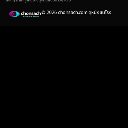
สิ่งดีๆ มาให้ทุกคนได้สนุกกันแบบยาวๆ ครับ
Film
(59)
© 2026 chonsach.com ดูหนังชนโรง
Gothic
(4)
Grief
(8)
HBO GO
(7)
HBO Max
(3)
Healing
(17)
Heist
(26)
Historical
(7)
History ประวัติศาสตร์
(55)
Holiday
(3)