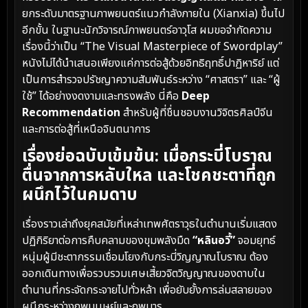
ยกระดับมาตรฐานภาพยนตร์แนวกำลังภายใน (Xianxia) ขึ้นไป
อีกขั้น ในฐานะนักวิจารณ์ภาพยนตร์อาวุโส ผมขอจำกัดความ
เรื่องนี้ว่าเป็น “The Visual Masterpiece of Swordplay”
หนังไม่ได้นำเสนอเพียงแค่การต่อสู้ด้วยอิทธิฤทธิ์ปาฏิหาริย์ แต่
เป็นการสำรวจปรัชญาความสัมพันธ์ระหว่าง “ศาสตรา” และ “ผู้
ใช้” ได้อย่างงดงามและทรงพลัง นี่คือ
Deep
Recommendation
สำหรับผู้ที่ชื่นชอบงานวิจิตรศิลป์จีน
และการต่อสู้ที่เหนือจินตนาการ
เรื่องย่อฉบับเข้มข้น: เมื่อกระบี่โบราณ
ตื่นจากการหลับใหล และโชคชะตาที่ถูก
ผนึกไว้ในคมดาบ
เรื่องราวเล่าถึงยุคสมัยที่เหล่าเทพศัตราวุธในตำนานเริ่มแสดง
ปฏิกิริยาต่อการคืบคลามของขุมพลังมืด
“หลินอวี้”
จอมยุทธ์
หนุ่มผู้มีชะตากรรมเชื่อมโยงกับกระบี่วิญญาณโบราณ ต้อง
ออกเดินทางเพื่อรวบรวมเศษเสี้ยวจิตวิญญาณของดาบใน
ตำนานที่กระจัดกระจายไปทั่วหล้า เพื่อยับยั้งการล่มสลายของ
ผนึกระหว่างภพมนุษย์และภพมาร