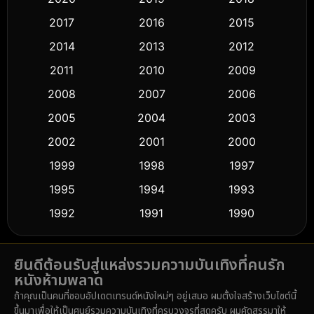
2017
2016
2015
Comedy ตลก
(443)
2014
2013
2012
Coming-of-age ชีวิตวัยรุ่น
(61)
2011
2010
2009
Crime อาชญากรรม
(518)
2008
2007
2006
2005
2004
2003
Cult Film
(5)
2002
2001
2000
Culture
(9)
1999
1998
1997
Dance เต้น
1995
1994
1993
(10)
1992
1991
1990
Detective สืบสวน
(59)
1989
1988
1986
Detective สืบสวน
(74)
ยินดีต้อนรับสู่แหล่งรวมความบันเทิงที่คนรัก
1985
1983
1982
หนังห้ามพลาด
1981
1978
1974
Disaster
(14)
ถ้าคุณเป็นคนที่ชอบอัปเดตเทรนด์หนังใหม่ๆ อยู่เสมอ ผมตั้งใจสร้างเว็บไซต์นี้
1971
1962
1953
ขึ้นมาเพื่อให้เป็นศูนย์รวมความบันเทิงที่ครบวงจรที่สุดครับ ผมคัดสรรมาให้