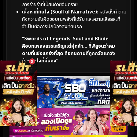
การร่ายรำที่เปี่ยมด้วยอันตราย
เนื้อหาที่กินใจ (Soulful Narrative):
หนังตั้งคำถาม
ถึงความรับผิดชอบในพลังที่ได้รับ และความเสียสละที่
จำเป็นต่อการปกป้องสิ่งที่ตนรัก
“Swords of Legends: Soul and Blade
คือบทเพลงสรรเสริญแด่ผู้กล้า… ที่พิสูจน์ว่าคม
ดาบที่แข็งแกร่งที่สุด คือคมดาบที่ถูกกวัดแกว่ง
ด้วยหัวใจที่มั่นคง”
X