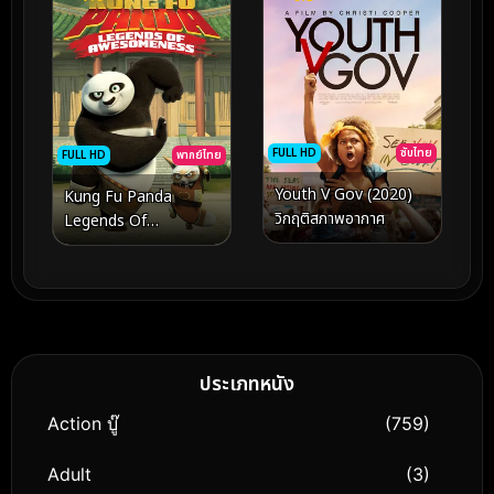
FULL HD
ซับไทย
FULL HD
พากย์ไทย
Youth V Gov (2020)
Kung Fu Panda
วิกฤติสภาพอากาศ
Legends Of
Awesomeness Vol.12
กังฟูแพนด้า ตำนาน
ปรมาจารย์สุโค่ย! ชุด12
ประเภทหนัง
Action บู๊
(759)
Adult
(3)