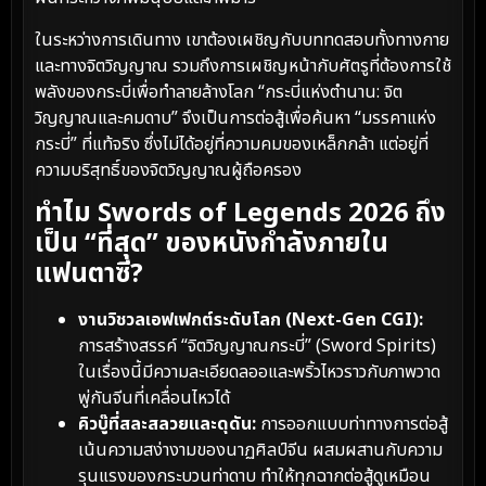
ในระหว่างการเดินทาง เขาต้องเผชิญกับบททดสอบทั้งทางกาย
และทางจิตวิญญาณ รวมถึงการเผชิญหน้ากับศัตรูที่ต้องการใช้
พลังของกระบี่เพื่อทำลายล้างโลก “กระบี่แห่งตำนาน: จิต
วิญญาณและคมดาบ” จึงเป็นการต่อสู้เพื่อค้นหา “มรรคาแห่ง
กระบี่” ที่แท้จริง ซึ่งไม่ได้อยู่ที่ความคมของเหล็กกล้า แต่อยู่ที่
ความบริสุทธิ์ของจิตวิญญาณผู้ถือครอง
ทำไม Swords of Legends 2026 ถึง
เป็น “ที่สุด” ของหนังกำลังภายใน
แฟนตาซี?
งานวิชวลเอฟเฟกต์ระดับโลก (Next-Gen CGI):
การสร้างสรรค์ “จิตวิญญาณกระบี่” (Sword Spirits)
ในเรื่องนี้มีความละเอียดลออและพริ้วไหวราวกับภาพวาด
พู่กันจีนที่เคลื่อนไหวได้
คิวบู๊ที่สละสลวยและดุดัน:
การออกแบบท่าทางการต่อสู้
เน้นความสง่างามของนาฏศิลป์จีน ผสมผสานกับความ
รุนแรงของกระบวนท่าดาบ ทำให้ทุกฉากต่อสู้ดูเหมือน