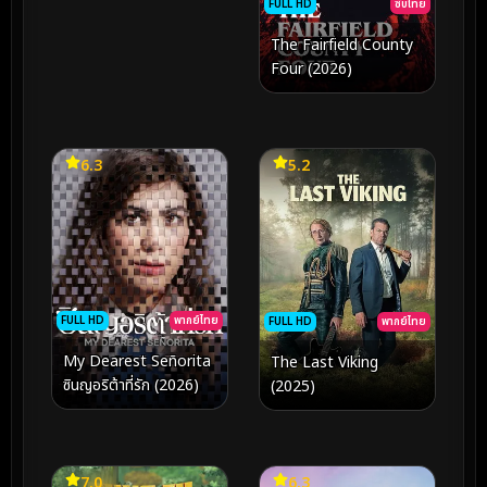
FULL HD
ซับไทย
The Fairfield County
Four (2026)
6.3
5.2
FULL HD
พากย์ไทย
FULL HD
พากย์ไทย
My Dearest Señorita
The Last Viking
ซินญอริต้าที่รัก (2026)
(2025)
7.0
6.3