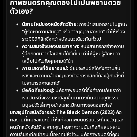
ภาพยนตร์ที่คุณต้องไปเป็นพยานด้วย
ตัวเอง?
นิยามใหม่ของหนังสัตว์ร้าย:
การนำเสนอฉลามในฐานะ
“ผู้รักษาความสมดุล” หรือ “วิญญาณอาฆาต” ทำให้เรื่อง
ราวมีมิติที่ลึกซึ้งกว่าหนังแนวเดียวกันทั่วไป
ความสมจริงของบรรยากาศ:
หนังสามารถสร้างความ
รู้สึกกดดันจากโลเคชันได้ดีเยี่ยม ทำให้ผู้ชมรู้สึกหนาว
เหน็บไปกับภัยคุกคามใต้น้ำ
การแสดงที่ดึงอารมณ์:
ผู้ชมจะสัมผัสได้ถึงความสิ้น
หวังและความกล้าหาญของตัวละครหลักที่ต้องสู้กับสิ่งที่
ไม่สามารถคาดเดาได้
ข้อคิดที่แฝงอยู่:
นี่คือภาพยนตร์ที่ตั้งคำถามกับเราว่า
หากวันหนึ่งธรรมชาติลุกขึ้นมาทวงคืนความยุติธรรม
มนุษย์ตัวเล็กๆ อย่างเราจะมีหนทางรอดอย่างไร?
บทสรุปโดยนักวิจารณ์:
The Black Demon (2023)
คือ
ผลงานที่ผมขอแนะนำ ให้แก่คอภาพยนตร์แนวระทึกขวัญและ
คนรักหนังสัตว์ร้าย หากคุณโหยหาความบันเทิงที่ผสมผสาน
ความลุ้นระทึกเข้ากับเนื้อหาที่มีหัวใจ… นี่คือภาพยนตร์ที่คุณ