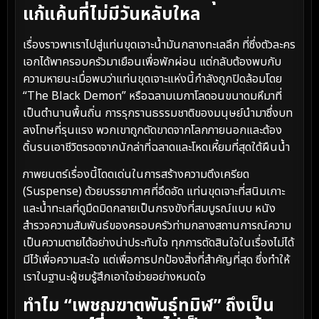
แก้แค้นที่ไม่มีวันหลับใหล
เรื่องราวพาเราไปสู่แท่นขุดเจาะน้ำมันกลางทะเลลึก ที่ซึ่งตัวละคร
เอกได้พาครอบครัวมาเยือนเพื่อพักผ่อน แต่กลับต้องพบกับ
ความหายนะเมื่อพบว่าแท่นขุดเจาะแห่งนี้กำลังถูกปิดล้อมโดย
“The Black Demon” หรือฉลามเมกาโลดอนขนาดมหึมาที่
เป็นตำนานพื้นถิ่น การรุกรานธรรมชาติของมนุษย์นำมาซึ่งบท
ลงโทษที่รุนแรง พวกเขาถูกตัดขาดจากโลกภายนอกและต้อง
ดิ้นรนเอาชีวิตรอดจากนักล่าที่ฉลาดและโหดเหี้ยมที่สุดใต้ผืนน้ำ
ภาพยนตร์เรื่องนี้โดดเด่นในการสร้างความตึงเครียด
(Suspense) ด้วยบรรยากาศที่อึดอัด แท่นขุดเจาะที่สนิมเกาะ
และน้ำทะเลที่ดูมืดมิดกลายเป็นกรงขังที่สมบูรณ์แบบ หนัง
สำรวจความสัมพันธ์ของครอบครัวท่ามกลางสถานการณ์ความ
เป็นความตายได้อย่างน่าประทับใจ ทุกการตัดสินใจในเรื่องไม่ได้
มีไว้เพื่อความสะใจ แต่เพื่อการปกป้องสิ่งที่สำคัญที่สุด ซึ่งทำให้
เราในฐานะผู้ชมรู้สึกเอาใจช่วยอย่างหมดใจ
ทำไม “เพชฌฆาตพันธุ์ทมิฬ” ถึงเป็น