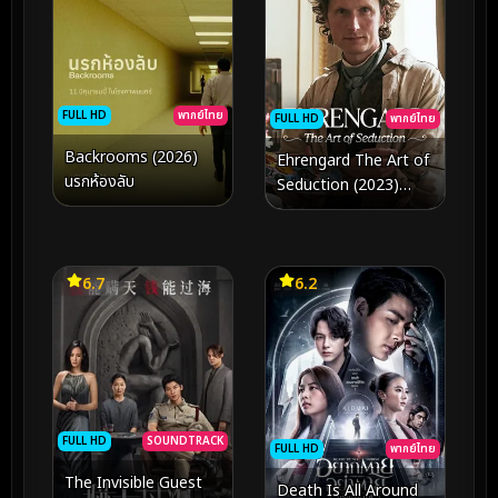
FULL HD
พากย์ไทย
FULL HD
พากย์ไทย
Backrooms (2026)
Ehrengard The Art of
นรกห้องลับ
Seduction (2023)
ศิลปะแห่งการยั่วยวน
6.7
6.2
FULL HD
SOUNDTRACK
FULL HD
พากย์ไทย
The Invisible Guest
Death Is All Around