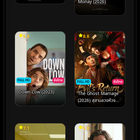
Monay (2026)
ดาว โจร
5.6
8.8
FULL HD
ซับไทย
FULL HD
ซับไทย
Down Low (2023)
The Ghost Marriage
(2026) สุสานลวงห้วง
อารมณ์
7.1
5.9