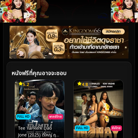
หนังฟรีที่คุณอาจจะชอบ
5.2
4.8
FULL HD
พากย์ไทย
Tee Yai Rerk Dao
FULL HD
ซับไทย
Jone (2025) ตี๋ใหญ่ ฤกษ์