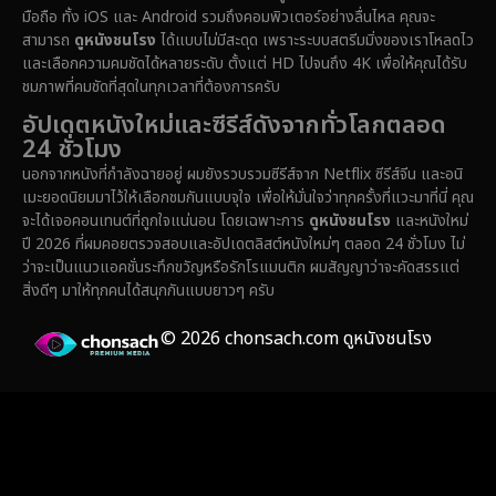
Emotional
(61)
มือถือ ทั้ง iOS และ Android รวมถึงคอมพิวเตอร์อย่างลื่นไหล คุณจะ
สามารถ
ดูหนังชนโรง
ได้แบบไม่มีสะดุด เพราะระบบสตรีมมิ่งของเราโหลดไว
Epic มหากาพย์
(222)
และเลือกความคมชัดได้หลายระดับ ตั้งแต่ HD ไปจนถึง 4K เพื่อให้คุณได้รับ
ชมภาพที่คมชัดที่สุดในทุกเวลาที่ต้องการครับ
Erotic
(37)
อัปเดตหนังใหม่และซีรีส์ดังจากทั่วโลกตลอด
24 ชั่วโมง
Family ครอบครัว
(365)
นอกจากหนังที่กำลังฉายอยู่ ผมยังรวบรวมซีรีส์จาก Netflix ซีรีส์จีน และอนิ
เมะยอดนิยมมาไว้ให้เลือกชมกันแบบจุใจ เพื่อให้มั่นใจว่าทุกครั้งที่แวะมาที่นี่ คุณ
Fantasy จินตนาการ
(329)
จะได้เจอคอนเทนต์ที่ถูกใจแน่นอน โดยเฉพาะการ
ดูหนังชนโรง
และหนังใหม่
ปี 2026 ที่ผมคอยตรวจสอบและอัปเดตลิสต์หนังใหม่ๆ ตลอด 24 ชั่วโมง ไม่
Fiction
(14)
ว่าจะเป็นแนวแอคชั่นระทึกขวัญหรือรักโรแมนติก ผมสัญญาว่าจะคัดสรรแต่
สิ่งดีๆ มาให้ทุกคนได้สนุกกันแบบยาวๆ ครับ
Film
(59)
© 2026 chonsach.com ดูหนังชนโรง
Gothic
(4)
Grief
(8)
HBO GO
(7)