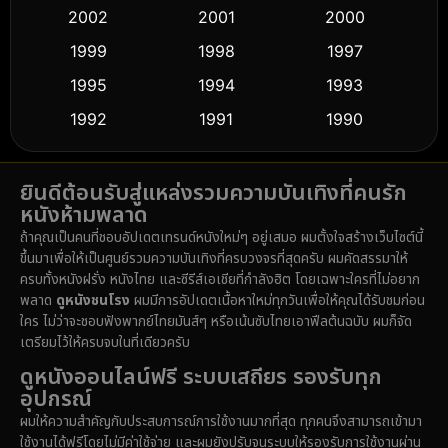
2002
2001
2000
Culture
(9)
1999
1998
1997
Dance เต้น
1995
1994
1993
(10)
1992
1991
1990
Detective สืบสวน
(59)
1989
1988
1986
Detective สืบสวน
(74)
ยินดีต้อนรับสู่แหล่งรวมความบันเทิงที่คนรัก
1985
1983
1982
หนังห้ามพลาด
1981
1978
1974
Disaster
(14)
ถ้าคุณเป็นคนที่ชอบอัปเดตเทรนด์หนังใหม่ๆ อยู่เสมอ ผมตั้งใจสร้างเว็บไซต์นี้
1971
1962
1953
ขึ้นมาเพื่อให้เป็นศูนย์รวมความบันเทิงที่ครบวงจรที่สุดครับ ผมคัดสรรมาให้
Disney+
(5)
ครบทั้งหนังฝรั่ง หนังไทย และซีรีส์เอเชียที่กำลังฮิต โดยเฉพาะใครที่ไม่อยาก
พลาด
ดูหนังชนโรง
ผมมีการอัปเดตเนื้อหาใหม่ทุกวันเพื่อให้คุณได้รับชมก่อน
Documentary สารคดี
(91)
ใคร ไม่ว่าจะชอบฟังพากย์ไทยมันส์ๆ หรือเน้นซับไทยเอาฟีลต้นฉบับ ผมก็จัด
เตรียมไว้ให้ครบจบในที่เดียวครับ
Drama ดราม่า
(1,485)
ดูหนังออนไลน์ฟรี ระบบเสถียร รองรับทุก
อุปกรณ์
Dystopian
(16)
ผมให้ความสำคัญกับประสบการณ์การใช้งานมากที่สุด ทุกคนจึงสามารถเข้ามา
ใช้งานได้ฟรีโดยไม่มีค่าใช้จ่าย และผมยังปรับจูนระบบให้รองรับการใช้งานผ่าน