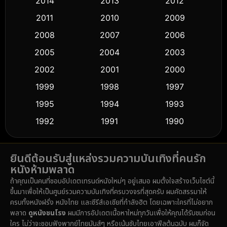
2014
2013
2012
Coming-of-age ชีวิตวัยรุ่น
(61)
2011
2010
2009
Crime อาชญากรรม
(518)
2008
2007
2006
2005
2004
2003
Cult Film
(5)
2002
2001
2000
Culture
(9)
1999
1998
1997
Dance เต้น
1995
1994
1993
(10)
1992
1991
1990
Detective สืบสวน
(59)
1989
1988
1986
Detective สืบสวน
(74)
ยินดีต้อนรับสู่แหล่งรวมความบันเทิงที่คนรัก
1985
1983
1982
หนังห้ามพลาด
1981
1978
1974
Disaster
(14)
ถ้าคุณเป็นคนที่ชอบอัปเดตเทรนด์หนังใหม่ๆ อยู่เสมอ ผมตั้งใจสร้างเว็บไซต์นี้
1971
1962
1953
ขึ้นมาเพื่อให้เป็นศูนย์รวมความบันเทิงที่ครบวงจรที่สุดครับ ผมคัดสรรมาให้
Disney+
(5)
ครบทั้งหนังฝรั่ง หนังไทย และซีรีส์เอเชียที่กำลังฮิต โดยเฉพาะใครที่ไม่อยาก
พลาด
ดูหนังชนโรง
ผมมีการอัปเดตเนื้อหาใหม่ทุกวันเพื่อให้คุณได้รับชมก่อน
Documentary สารคดี
(91)
ใคร ไม่ว่าจะชอบฟังพากย์ไทยมันส์ๆ หรือเน้นซับไทยเอาฟีลต้นฉบับ ผมก็จัด