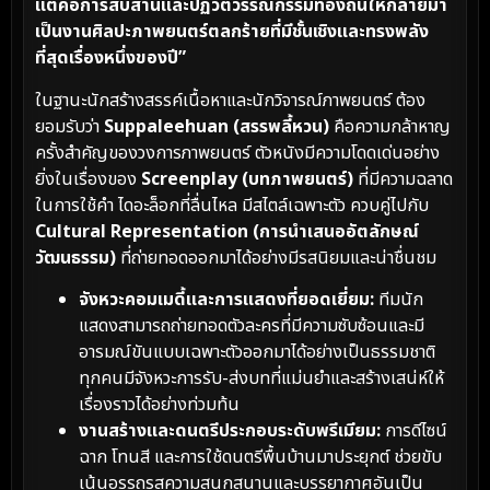
แต่คือการสืบสานและปฏิวัติวรรณกรรมท้องถิ่นให้กลายมา
เป็นงานศิลปะภาพยนตร์ตลกร้ายที่มีชั้นเชิงและทรงพลัง
ที่สุดเรื่องหนึ่งของปี”
ในฐานะนักสร้างสรรค์เนื้อหาและนักวิจารณ์ภาพยนตร์ ต้อง
ยอมรับว่า
Suppaleehuan (สรรพลี้หวน)
คือความกล้าหาญ
ครั้งสำคัญของวงการภาพยนตร์ ตัวหนังมีความโดดเด่นอย่าง
ยิ่งในเรื่องของ
Screenplay (บทภาพยนตร์)
ที่มีความฉลาด
ในการใช้คำ ไดอะล็อกที่ลื่นไหล มีสไตล์เฉพาะตัว ควบคู่ไปกับ
Cultural Representation (การนำเสนออัตลักษณ์
วัฒนธรรม)
ที่ถ่ายทอดออกมาได้อย่างมีรสนิยมและน่าชื่นชม
จังหวะคอมเมดี้และการแสดงที่ยอดเยี่ยม:
ทีมนัก
แสดงสามารถถ่ายทอดตัวละครที่มีความซับซ้อนและมี
อารมณ์ขันแบบเฉพาะตัวออกมาได้อย่างเป็นธรรมชาติ
ทุกคนมีจังหวะการรับ-ส่งบทที่แม่นยำและสร้างเสน่ห์ให้
เรื่องราวได้อย่างท่วมท้น
งานสร้างและดนตรีประกอบระดับพรีเมียม:
การดีไซน์
ฉาก โทนสี และการใช้ดนตรีพื้นบ้านมาประยุกต์ ช่วยขับ
เน้นอรรถรสความสนุกสนานและบรรยากาศอันเป็น