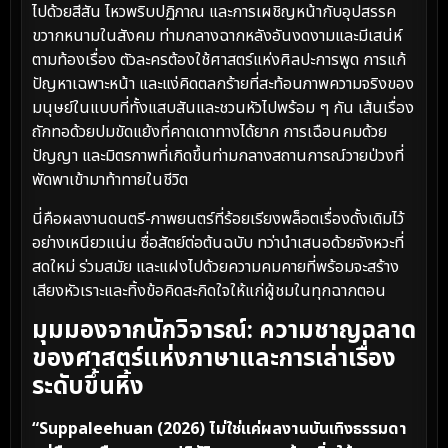
ไปด้วยสีสัน ไหวพริบปฏิภาณ และการเผชิญหน้ากับอุปสรรค
ขวากหนามในสังคม ท่ามกลางฉากหลังอันงดงามและมีเสน่ห์
ตามท้องเรื่อง ตัวละครต้องใช้ศาสตร์แห่งศิลปะการพูด การแก้
ปัญหาเฉพาะหน้า และแง่คิดตลกร้ายที่สะท้อนภาพความจริงของ
มนุษย์ในแบบที่ทั้งแสบสันและชวนหัวไปพร้อม ๆ กัน เส้นเรื่อง
ถักทอด้วยปมขัดแย้งที่คาดเดาทางได้ยาก การเฉือนคมด้วย
ปัญญา และมิตรภาพที่เกิดขึ้นท่ามกลางสถานการณ์วายป่วงที่
พัดพาเข้ามาท้าทายในชีวิต
นี่คือผลงานดนตรี-ภาพยนตร์ที่ร้อยเรียงพล็อตเรื่องดั้งเดิมไว้
อย่างเหนียวแน่น ซื่อสัตย์ต่อต้นฉบับ ทว่านำเสนอด้วยจังหวะที่
สดใหม่ ร่วมสมัย และแฝงไปด้วยความคมคายที่พร้อมจะสร้าง
เสียงหัวเราะและทิ้งข้อคิดสะกิดใจให้แก่ผู้ชมในทุกฉากตอน
มุมมองจากนักวิจารณ์: ความชาญฉลาด
ของศาสตร์แห่งภาษาและการเล่าเรื่อง
ระดับขึ้นหิ้ง
“Suppaleehuan (2026) ไม่ใช่แค่ผลงานบันเทิงธรรมดา