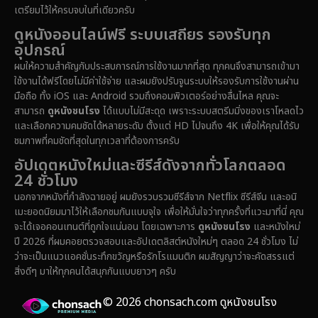
เตรียมไว้ให้ครบจบในที่เดียวครับ
Drama ดราม่า
(1,485)
ดูหนังออนไลน์ฟรี ระบบเสถียร รองรับทุก
อุปกรณ์
Dystopian
(16)
ผมให้ความสำคัญกับประสบการณ์การใช้งานมากที่สุด ทุกคนจึงสามารถเข้ามา
ใช้งานได้ฟรีโดยไม่มีค่าใช้จ่าย และผมยังปรับจูนระบบให้รองรับการใช้งานผ่าน
Emotional
(61)
มือถือ ทั้ง iOS และ Android รวมถึงคอมพิวเตอร์อย่างลื่นไหล คุณจะ
สามารถ
ดูหนังชนโรง
ได้แบบไม่มีสะดุด เพราะระบบสตรีมมิ่งของเราโหลดไว
Epic มหากาพย์
(222)
และเลือกความคมชัดได้หลายระดับ ตั้งแต่ HD ไปจนถึง 4K เพื่อให้คุณได้รับ
ชมภาพที่คมชัดที่สุดในทุกเวลาที่ต้องการครับ
Erotic
(37)
อัปเดตหนังใหม่และซีรีส์ดังจากทั่วโลกตลอด
24 ชั่วโมง
Family ครอบครัว
(365)
นอกจากหนังที่กำลังฉายอยู่ ผมยังรวบรวมซีรีส์จาก Netflix ซีรีส์จีน และอนิ
เมะยอดนิยมมาไว้ให้เลือกชมกันแบบจุใจ เพื่อให้มั่นใจว่าทุกครั้งที่แวะมาที่นี่ คุณ
Fantasy จินตนาการ
(329)
จะได้เจอคอนเทนต์ที่ถูกใจแน่นอน โดยเฉพาะการ
ดูหนังชนโรง
และหนังใหม่
ปี 2026 ที่ผมคอยตรวจสอบและอัปเดตลิสต์หนังใหม่ๆ ตลอด 24 ชั่วโมง ไม่
Fiction
(14)
ว่าจะเป็นแนวแอคชั่นระทึกขวัญหรือรักโรแมนติก ผมสัญญาว่าจะคัดสรรแต่
สิ่งดีๆ มาให้ทุกคนได้สนุกกันแบบยาวๆ ครับ
Film
(59)
© 2026 chonsach.com ดูหนังชนโรง
Gothic
(4)