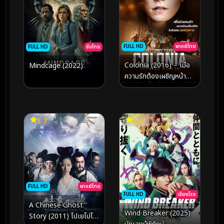
FULL HD
พากย์ไทย
FULL HD
ซับไทย
Colonia (2016) – เมื่อ
Mindcage (2022)
ความรักต้องเผชิญหน้ากับ
นรกบนดินในลัทธิทมิฬ
แห่งชิลี
5.7
6.0
FULL HD
พากย์ไทย
FULL HD
เสียงโรง
A Chinese Ghost
Wind Breaker (2025)
Story (2011) โปเยโปโล