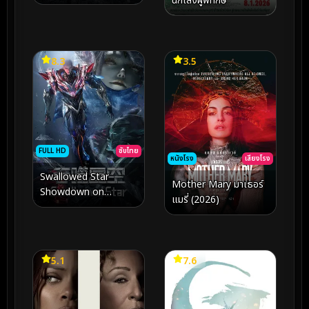
นักเลงผู้พิทักษ์
เย
8.3
3.5
FULL HD
ซับไทย
หนังโรง
เสียงโรง
Swallowed Star
Mother Mary มาเธอร์
Showdown on
แมรี่ (2026)
Primeval Star (2026)
มหาศึกล้างพิภพ ตอน ศึก
ชี้ชะตาแห่งดาวบุพกาล
5.1
7.6