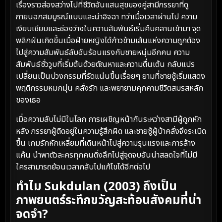
เรื่องราวส่องสว่างไปที่ชีวิตอันแสนสุขของคู่สามีภรรยาที่ดู
ภายนอกสมบูรณ์แบบและน่าอิจฉา ทว่าเมื่อเวลาผ่านไป ความ
เงียบเชียบและช่องว่างในความสัมพันธ์เริ่มคืบคลานเข้ามา จุด
พลิกผันเกิดขึ้นเมื่อฝ่ายหญิงได้ก้าวข้ามเส้นแห่งความถูกต้อง
ไปสู่ความสัมพันธ์ลับอันร้อนแรงกับชายหนุ่มอีกคน ความ
สัมพันธ์ชั่ววูบที่เริ่มต้นด้วยตัณหาและความตื่นเต้น กลับแปร
เปลี่ยนเป็นบ่วงกรรมที่รัดแน่นขึ้นเรื่อยๆ ยามที่ชายชู้เริ่มแสดง
พฤติกรรมหมกมุ่น คลั่งรัก และพยายามคุกคามชีวิตสมรสหลัก
ของเธอ
เมื่อความลับไม่มีในโลก การเผชิญหน้ากันระหว่างสามีผู้ถูกหัก
หลัง ภรรยาผู้ติดอยู่ในความรู้สึกผิด และชายชู้ผู้บ้าคลั่งจึงระเบิด
ขึ้น เกมรักหักเหลี่ยมที่เดินหน้าไปสู่ความรุนแรงและการล้าง
แค้น นำพาตัวละครทุกคนดิ่งลึกไปสู่จุดจบอันน่าสลดใจที่ไม่มี
ใครสามารถย้อนเวลากลับไปแก้ไขได้อีกต่อไป
ทำไม Sukdulan (2003) ถึงเป็น
ภาพยนตร์ระทึกขวัญสะท้อนสังคมที่น่า
จดจำ?