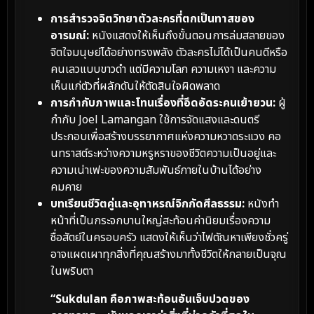
การสำรวจจิตวิทยาตัวละครที่ตกเป็นทาสของ
อารมณ์:
หนังแสดงให้เห็นถึงขั้นตอนการล่มสลายของ
จิตใจมนุษย์ได้อย่างทรงพลัง ตัวละครไม่ได้เป็นคนดีหรือ
คนเลวแบบขาวดำ แต่มีความโลภ ความเหงา และความ
เห็นแก่ตัวที่ผลักดันให้ตัดสินใจผิดพลาด
การกำกับภาพและโทนเรื่องที่อึดอัดระคนเย้ายวน:
ผู้
กำกับ Joel Lamangan ใช้การจัดแสงและดนตรี
ประกอบเพื่อสร้างบรรยากาศแห่งความหวาดระแวง คอ
นทราสต์ระหว่างความหรูหราของชีวิตความเป็นอยู่และ
ความเน่าเฟะของความสัมพันธ์ภายในบ้านได้อย่าง
คมคาย
บทเรียนชีวิตคู่และอุทาหรณ์จิกกัดศีลธรรม:
หนังทำ
หน้าที่เป็นกระจกบานใหญ่สะท้อนค่านิยมเรื่องความ
ซื่อสัตย์ในครอบครัว แสดงให้เห็นว่าไฟตัณหาเพียงชั่วครู่
อาจแผดเผาทุกสิ่งที่คุณสร้างมาทั้งชีวิตให้กลายเป็นจุณ
ในพริบตา
“Sukdulan คือภาพสะท้อนอันเจ็บปวดของ