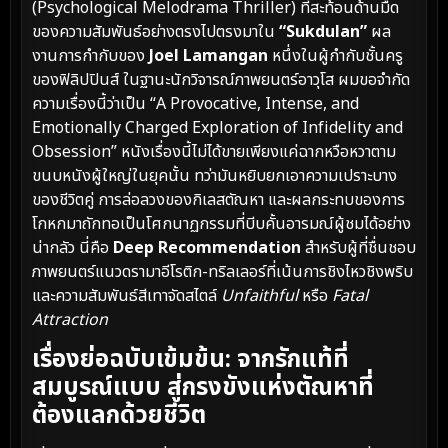
(Psychological Melodrama Thriller) ที่สะท้อนด้านมืด
ของความสัมพันธ์อย่างตรงไปตรงมาใน
“Sukdulan”
ผล
งานการกำกับของ
Joel Lamangan
หนึ่งในผู้กำกับชั้นครู
ของฟิลิปปินส์ ในฐานะนักวิจารณ์ภาพยนตร์อาวุโส ผมขอจำกัด
ความเรื่องนี้ว่าเป็น “A Provocative, Intense, and
Emotionally Charged Exploration of Infidelity and
Obsession” หนังเรื่องนี้ไม่ได้ขายเพียงแค่ฉากหวือหวาตาม
ขนบหนังผู้ใหญ่ในยุคนั้น ทว่ามันหยิบยกเอาความเปราะบาง
ของชีวิตคู่ การล่อลวงของกิเลสตัณหา และผลกระทบของการ
โกหกมาถักทอเป็นโศกนาฏกรรมที่บีบคั้นอารมณ์ผู้ชมได้อย่าง
น่ากลัว นี่คือ
Deep Recommendation
สำหรับผู้ที่ชื่นชอบ
ภาพยนตร์แนวดรามาอีโรติก-ทริลเลอร์ที่เน้นการชิงไหวชิงพริบ
และความสัมพันธ์สีเทาจัดสไตล์
Unfaithful
หรือ
Fatal
Attraction
เรื่องย่อฉบับเข้มข้น: จากรักแท้ที่
สมบูรณ์แบบ สู่กรงขังแห่งตัณหาที่
ต้องแลกด้วยชีวิต