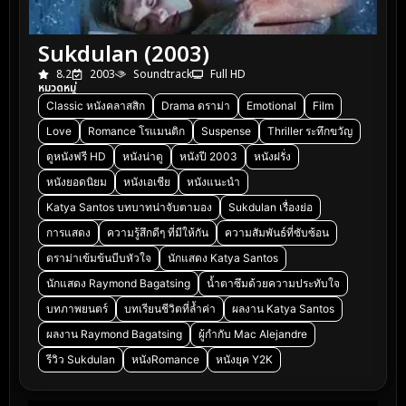
Sukdulan (2003)
8.2
2003
Soundtrack
Full HD
หมวดหมู่
Classic หนังคลาสสิก
Drama ดราม่า
Emotional
Film
Love
Romance โรแมนติก
Suspense
Thriller ระทึกขวัญ
ดูหนังฟรี HD
หนังน่าดู
หนังปี 2003
หนังฝรั่ง
หนังยอดนิยม
หนังเอเชีย
หนังแนะนำ
Katya Santos บทบาทน่าจับตามอง
Sukdulan เรื่องย่อ
การแสดง
ความรู้สึกดีๆ ที่มีให้กัน
ความสัมพันธ์ที่ซับซ้อน
ดราม่าเข้มข้นบีบหัวใจ
นักแสดง Katya Santos
นักแสดง Raymond Bagatsing
น้ำตาซึมด้วยความประทับใจ
บทภาพยนตร์
บทเรียนชีวิตที่ล้ำค่า
ผลงาน Katya Santos
ผลงาน Raymond Bagatsing
ผู้กำกับ Mac Alejandre
รีวิว Sukdulan
หนังRomance
หนังยุค Y2K