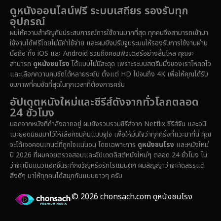
Drama ดราม่า
(1,512)
ดูหนังออนไลน์ฟรี ระบบเสถียร รองรับทุก
อุปกรณ์
Dystopian
(16)
ผมให้ความสำคัญกับประสบการณ์การใช้งานมากที่สุด ทุกคนจึงสามารถเข้ามา
ใช้งานได้ฟรีโดยไม่มีค่าใช้จ่าย และผมยังปรับจูนระบบให้รองรับการใช้งานผ่าน
Emotional
(61)
มือถือ ทั้ง iOS และ Android รวมถึงคอมพิวเตอร์อย่างลื่นไหล คุณจะ
สามารถ
ดูหนังชนโรง
ได้แบบไม่มีสะดุด เพราะระบบสตรีมมิ่งของเราโหลดไว
Epic มหากาพย์
(228)
และเลือกความคมชัดได้หลายระดับ ตั้งแต่ HD ไปจนถึง 4K เพื่อให้คุณได้รับ
ชมภาพที่คมชัดที่สุดในทุกเวลาที่ต้องการครับ
Erotic
(37)
อัปเดตหนังใหม่และซีรีส์ดังจากทั่วโลกตลอด
24 ชั่วโมง
Family ครอบครัว
(371)
นอกจากหนังที่กำลังฉายอยู่ ผมยังรวบรวมซีรีส์จาก Netflix ซีรีส์จีน และอนิ
เมะยอดนิยมมาไว้ให้เลือกชมกันแบบจุใจ เพื่อให้มั่นใจว่าทุกครั้งที่แวะมาที่นี่ คุณ
Fantasy จินตนาการ
(336)
จะได้เจอคอนเทนต์ที่ถูกใจแน่นอน โดยเฉพาะการ
ดูหนังชนโรง
และหนังใหม่
ปี 2026 ที่ผมคอยตรวจสอบและอัปเดตลิสต์หนังใหม่ๆ ตลอด 24 ชั่วโมง ไม่
Fiction
(14)
ว่าจะเป็นแนวแอคชั่นระทึกขวัญหรือรักโรแมนติก ผมสัญญาว่าจะคัดสรรแต่
สิ่งดีๆ มาให้ทุกคนได้สนุกกันแบบยาวๆ ครับ
Film
(59)
© 2026 chonsach.com ดูหนังชนโรง
Gothic
(4)