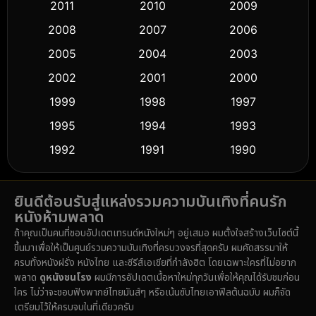
2011
2010
2009
Crime อาชญากรรม
(530)
2008
2007
2006
2005
2004
2003
Cult Film
(5)
2002
2001
2000
Culture
(9)
1999
1998
1997
Dance เต้น
1995
1994
1993
(10)
1992
1991
1990
Detective สืบสวน
(61)
1989
1988
1986
Detective สืบสวน
(76)
ยินดีต้อนรับสู่แหล่งรวมความบันเทิงที่คนรัก
1985
1983
1982
หนังห้ามพลาด
1981
1978
1974
Disaster
(14)
ถ้าคุณเป็นคนที่ชอบอัปเดตเทรนด์หนังใหม่ๆ อยู่เสมอ ผมตั้งใจสร้างเว็บไซต์นี้
1971
1962
1953
ขึ้นมาเพื่อให้เป็นศูนย์รวมความบันเทิงที่ครบวงจรที่สุดครับ ผมคัดสรรมาให้
Disney+
(5)
ครบทั้งหนังฝรั่ง หนังไทย และซีรีส์เอเชียที่กำลังฮิต โดยเฉพาะใครที่ไม่อยาก
พลาด
ดูหนังชนโรง
ผมมีการอัปเดตเนื้อหาใหม่ทุกวันเพื่อให้คุณได้รับชมก่อน
Documentary สารคดี
(92)
ใคร ไม่ว่าจะชอบฟังพากย์ไทยมันส์ๆ หรือเน้นซับไทยเอาฟีลต้นฉบับ ผมก็จัด
เตรียมไว้ให้ครบจบในที่เดียวครับ