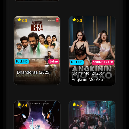
8.3
6.3
FULL HD
ซับไทย
FULL HD
SOUNDTRACK
Dhandoraa (2025)
Claim Me (2026)
Angkinin Mo Ako
8.4
4.5