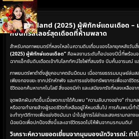
เนื้อเรื่องย่อ
Salvageland (2025) ผู้พิทักษ์แดนเดือด –
กชันทริลเลอร์สุดเดือดที่ห้ามพลาด
สำหรับคอภาพยนตร์ที่หลงใหลในความดิบเถื่อนของโลกยุคหลังวันสิ้น
(2025) ผู้พิทักษ์แดนเดือด”
คือผลงานระดับท็อปของปีนี้ที่พร้อมจ
ฉากแอ็กชันดิบเดือดเข้ากับโลกทัศน์ไซไฟที่สมจริง บีบคั้นอาร
ภาพยนตร์พาดำดิ่งสู่ยุคอนาคตอันมืดมน เมื่ออารยธรรมมนุษย์ล่ม
เพียงกองขยะ ซากปรักหักพัง และการแย่งชิงทรัพยากรเพื่อเอาชีวิตรอ
ชีวิตออกค้นหาเทคโนโลยี สิ่งของมีค่า และเสบียงกรังที่หลงเหลือจา
จุดพลิกผันเกิดขึ้นเมื่อพวกเขาได้ค้นพบ “ความลับบางอย่าง” ท่าม
หรืออาจทำลายล้างผู้รอดชีวิตที่เหลืออยู่ให้หมดสิ้นไป การค้นพบนี
จะทำทุกวิถีทางเพื่อแย่งชิงมันมา นำไปสู่การไล่ล่าและสงครามกลางแดนเด
น้อยนิดเพื่อปกป้องสิ่งนี้และเอาชีวิตรอดไปให้พ้นจากนรกบนดิน!
วิเคราะห์ความยอดเยี่ยมจากมุมมองนักวิจารณ์: ทำไม