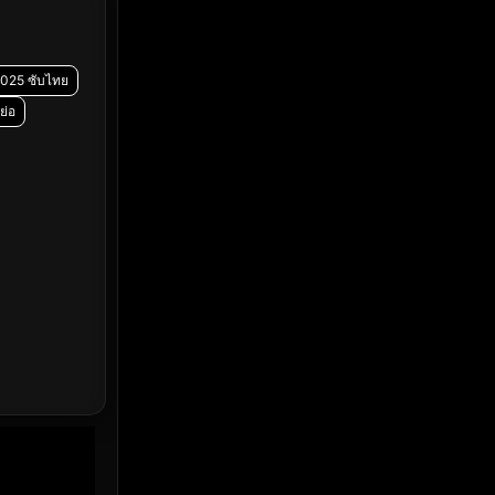
Emotional
(61)
Epic มหากาพย์
(228)
2025 ซับไทย
Erotic
(37)
งย่อ
Family ครอบครัว
(371)
Fantasy จินตนาการ
(336)
Fiction
(14)
Film
(59)
Gothic
(4)
Grief
(8)
HBO GO
(7)