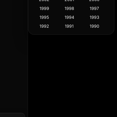
1999
1998
1997
Culture
(9)
1995
1994
1993
Dance เต้น
(10)
1992
1991
1990
1989
1988
1986
Detective สืบสวน
(61)
1985
1983
1982
Detective สืบสวน
(76)
1981
1978
1974
Disaster
(14)
1971
1962
1953
Disney+
(5)
Documentary สารคดี
(92)
Drama ดราม่า
(1,512)
Dystopian
(16)