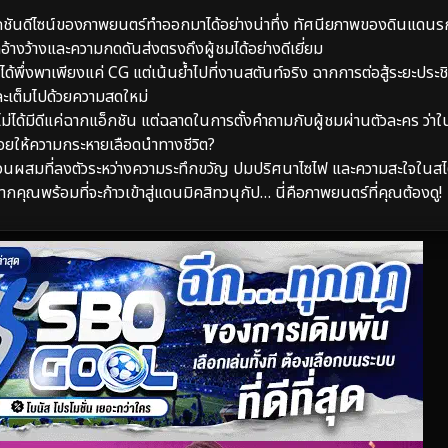
ชันดีไซน์ของภาพยนตร์ทำออกมาได้อย่างน่าทึ่ง ทัศนียภาพของดินแดนร
ึกอ้างว้างและความกดดันส่งตรงถึงผู้ชมได้อย่างดีเยี่ยม
ด้พึ่งพาเพียงแค่ CG แต่เน้นย้ำไปที่งานสตันท์จริง ฉากการต่อสู้ระยะประช
ละเต็มไปด้วยความสดใหม่
ได้มีดีแค่ฉากแอ็กชัน แต่ฉลาดในการตั้งคำถามกับผู้ชมผ่านตัวละคร ว่าใน
อยให้ความกระหายเลือดนำทางชีวิต?
่วนผสมที่ลงตัวระหว่างความระทึกขวัญ ปมปริศนาไซไฟ และความสะใจในส
ากคุณพร้อมที่จะก้าวเข้าสู่แดนมิคสิทวนุกัป… นี่คือภาพยนตร์ที่คุณต้องดู!