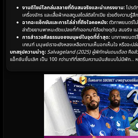
งานดีไซน์โลกล่มสลายที่ดิบสมจริงและน่าเกรงขาม:
โปรดัก
เครื่องจักร และเสื้อผ้าคอสตูมสไตล์ดิสโทเปีย ช่วยดึงความรู้ส
ฉากฉะแอ็กชันและการไล่ล่าที่ถึงใจคอหนัง:
ตัวภาพยนตร์ไม่ไ
ล่าด้วยยานพาหนะดัดแปลงที่ทำออกมาได้อย่างดุดัน สมจริง แ
การสำรวจศีลธรรมของมนุษย์ในจุดที่ต่ำสุด:
บทภาพยนตร์ไม่
เกณฑ์ มนุษย์เราจะยังหลงเหลือความเห็นอกเห็นใจ หรือจะปล่
บทสรุปความน่าดู:
Salvageland (2025) ผู้พิทักษ์แดนเดือด
คือส
แอ็กชันชั้นเลิศ เป็น 100 กว่านาทีที่สตรีมความมันส์แบบไม่มีพัก… ห