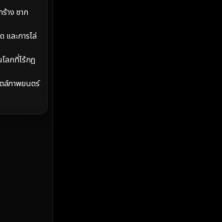
MONOMAX
(2)
กร้าง ซาก
Monster
(25)
ิด และการไล่
Movie Collection
(2)
โลกที่ไร้กฎ
Musical เพลง
(68)
ไตล์ภาพยนตร์
Mystery ลึกลับ
(377)
nature
(4)
Parody
(3)
Period ย้อนยุค
(99)
Political การเมือง
(20)
Political การเมือง
(40)