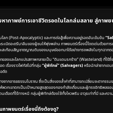
 มหากาพย์การเอาชีวิตรอดในโลกล่มสลาย สู่ภาพยน
โลก (Post-Apocalyptic) และการต่อสู้เพื่อความอยู่รอดอันเข้มข้น
“Sa
ะระเบิดอะดรีนาลีนของผู้ชมให้พุ่งพล่าน ภาพยนตร์เรื่องนี้โดดเด่นด้วย
มณ์ และสะท้อนสัญชาตญาณดิบของมนุษย์ออกมาได้อย่างทรงพลังในทุกฉากต
สลายลงและโลกแปรสภาพกลายเป็น “ดินแดนรกร้าง” (Wasteland) ที่ไร้ซึ่
ด เรื่องราวโฟกัสไปที่กลุ่ม
“ผู้พิทักษ์” (Salvagers)
หรือนักล่าซากเดนที
กอดีต
กลางซากอารยธรรมโบราณ ซึ่งเป็นสิ่งของล้ำค่าที่สามารถเปลี่ยนชะตากรร
้ทำให้พวกเขาตกเป็นเป้าหมายสูงสุดของกองกำลังเถื่อนและผู้ทรงอิทธิพลจอ
ือดที่ไร้ทางหนี กลุ่มผู้พิทักษ์ต้องใช้ทั้งไหวพริบ อาวุธเท่าที่มี และความ
ภาพยนตร์เรื่องนี้ถึงต้องดู?