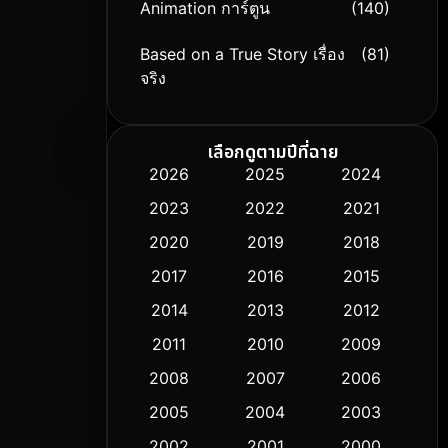
Animation การ์ตูน
(140)
Based on a True Story เรื่อง
(81)
จริง
Based on Novel
(9)
เลือกดูตามปีที่ฉาย
Biography ชีวิตจริง
(76)
2026
2025
2024
2023
2022
2021
Black Comedy
(326)
2020
2019
2018
Classic หนังคลาสสิก
(50)
2017
2016
2015
Comedy ตลก
(451)
2014
2013
2012
2011
2010
2009
Coming-of-age ชีวิตวัยรุ่น
(62)
2008
2007
2006
Crime อาชญากรรม
(530)
2005
2004
2003
Cult Film
2002
2001
2000
(5)