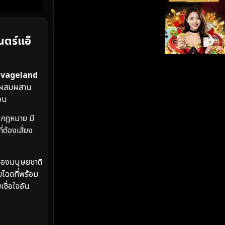
iQIYI
(19)
ตร์แอ็
Kids
(17)
LGBTQ
(5)
lvageland
Love
(26)
การผสมผสาน
อน
Martial
(6)
งกฎหมาย มี
่ต้องเสี่ยง
Martial Arts
(35)
marvel
(2)
มของมนุษยชาติ
มโฉดที่พร้อม
Melodrama
(6)
เชื่อใจอัน
Military
(8)