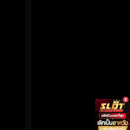
HBO Max
(3)
Healing
(17)
Heist
(27)
Historical
(7)
History ประวัติศาสตร์
(55)
Holiday
(3)
Horror สยองขวัญ
(394)
Human
(50)
X
Inspirational แรงบันดาลใจ
(158)
Investigation
(33)