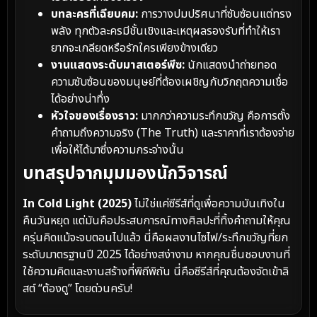
บทละครที่เฉียบคม:
การวางปมปริศนาที่ซับซ้อนแต่ทรง
พลัง ทุกตัวละครมีชั้นเชิงและเหตุผลรองรับที่ทำให้เรา
ยากจะเกลียดหรือรักใครเพียงข้างเดียว
งานแสดงระดับมาสเตอร์พีซ:
นักแสดงนำถ่ายทอด
ความซับซ้อนของมนุษย์ที่ต้องเผชิญกับวิกฤตความเชื่อ
ได้อย่างน่าทึ่ง
หัวใจของเรื่องราว:
มากกว่าความระทึกขวัญ คือการตั้ง
คำถามถึงความจริง (The Truth) และราคาที่เราต้องจ่าย
เพื่อให้ได้มาซึ่งความกระจ่างนั้น
บทสรุปจากมุมมองนักวิจารณ์
In Cold Light (2025)
ไม่ใช่แค่ซีรีส์ที่ดูเพื่อความบันเทิงใน
คืนวันหยุด แต่มันคือประสบการณ์ทางศิลปะที่ทิ้งคำถามให้คุณ
ครุ่นคิดแม้จะจบตอนไปแล้ว นี่คือผลงานไซไฟ/ระทึกขวัญที่ยก
ระดับมาตรฐานปี 2025 ได้อย่างสง่างาม หากคุณชื่นชอบงานที่
ใช้ความคิดและงานสร้างที่พิถีพิถัน นี่คือซีรีส์ที่คุณต้องจัดเข้าลิ
สต์ “ต้องดู” โดยด่วนครับ!