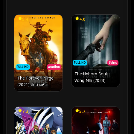
5.4
4.6
FULL HD
ซับไทย
FULL HD
พากย์ไทย
The Unborn Soul
The Forever Purge
Vong Nhi (2023)
(2021) คืนอำมหิต
อำมหิตไม่หยุดฆ่า
7.3
5.7