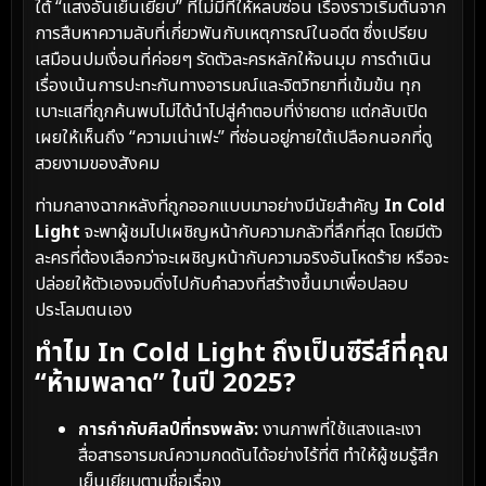
ใต้ “แสงอันเย็นเยียบ” ที่ไม่มีที่ให้หลบซ่อน เรื่องราวเริ่มต้นจาก
การสืบหาความลับที่เกี่ยวพันกับเหตุการณ์ในอดีต ซึ่งเปรียบ
เสมือนปมเงื่อนที่ค่อยๆ รัดตัวละครหลักให้จนมุม การดำเนิน
เรื่องเน้นการปะทะกันทางอารมณ์และจิตวิทยาที่เข้มข้น ทุก
เบาะแสที่ถูกค้นพบไม่ได้นำไปสู่คำตอบที่ง่ายดาย แต่กลับเปิด
เผยให้เห็นถึง “ความเน่าเฟะ” ที่ซ่อนอยู่ภายใต้เปลือกนอกที่ดู
สวยงามของสังคม
ท่ามกลางฉากหลังที่ถูกออกแบบมาอย่างมีนัยสำคัญ
In Cold
Light
จะพาผู้ชมไปเผชิญหน้ากับความกลัวที่ลึกที่สุด โดยมีตัว
ละครที่ต้องเลือกว่าจะเผชิญหน้ากับความจริงอันโหดร้าย หรือจะ
ปล่อยให้ตัวเองจมดิ่งไปกับคำลวงที่สร้างขึ้นมาเพื่อปลอบ
ประโลมตนเอง
ทำไม In Cold Light ถึงเป็นซีรีส์ที่คุณ
“ห้ามพลาด” ในปี 2025?
การกำกับศิลป์ที่ทรงพลัง:
งานภาพที่ใช้แสงและเงา
สื่อสารอารมณ์ความกดดันได้อย่างไร้ที่ติ ทำให้ผู้ชมรู้สึก
เย็นเยียบตามชื่อเรื่อง