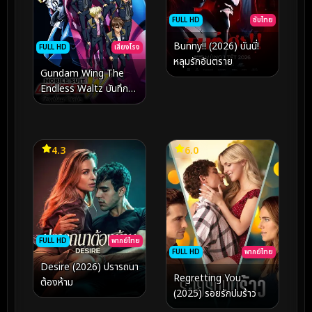
FULL HD
ซับไทย
Bunny!! (2026) บันนี่!
FULL HD
เสียงโรง
หลุมรักอันตราย
Gundam Wing The
Endless Waltz บันทึก
การยุทธ์บทใหม่ กันดั้มวิง
เอนด์เลส วอลซ์ (1998)
4.3
6.0
FULL HD
พากย์ไทย
FULL HD
พากย์ไทย
Desire (2026) ปรารถนา
Regretting You
ต้องห้าม
(2025) รอยรักปมร้าว