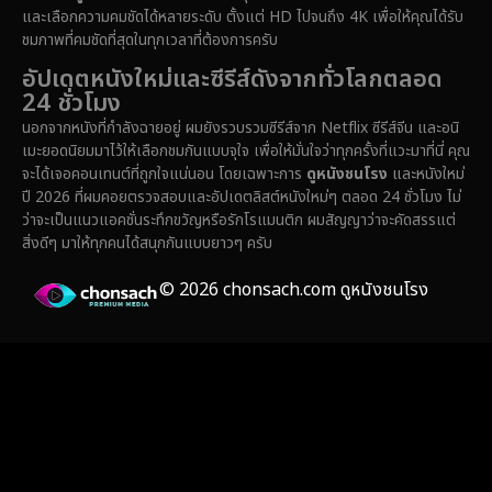
Epic มหากาพย์
(228)
และเลือกความคมชัดได้หลายระดับ ตั้งแต่ HD ไปจนถึง 4K เพื่อให้คุณได้รับ
ชมภาพที่คมชัดที่สุดในทุกเวลาที่ต้องการครับ
Erotic
(37)
อัปเดตหนังใหม่และซีรีส์ดังจากทั่วโลกตลอด
24 ชั่วโมง
Family ครอบครัว
(371)
นอกจากหนังที่กำลังฉายอยู่ ผมยังรวบรวมซีรีส์จาก Netflix ซีรีส์จีน และอนิ
เมะยอดนิยมมาไว้ให้เลือกชมกันแบบจุใจ เพื่อให้มั่นใจว่าทุกครั้งที่แวะมาที่นี่ คุณ
Fantasy จินตนาการ
(336)
จะได้เจอคอนเทนต์ที่ถูกใจแน่นอน โดยเฉพาะการ
ดูหนังชนโรง
และหนังใหม่
ปี 2026 ที่ผมคอยตรวจสอบและอัปเดตลิสต์หนังใหม่ๆ ตลอด 24 ชั่วโมง ไม่
Fiction
(14)
ว่าจะเป็นแนวแอคชั่นระทึกขวัญหรือรักโรแมนติก ผมสัญญาว่าจะคัดสรรแต่
สิ่งดีๆ มาให้ทุกคนได้สนุกกันแบบยาวๆ ครับ
Film
(59)
© 2026 chonsach.com ดูหนังชนโรง
Gothic
(4)
Grief
(8)
HBO GO
(7)
HBO Max
(3)