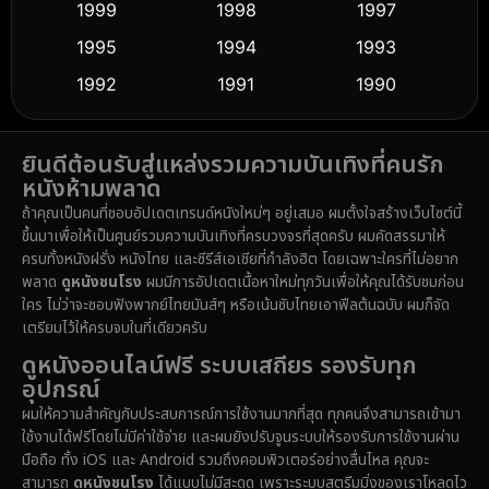
1999
1998
1997
Dance เต้น
1995
1994
1993
(10)
1992
1991
1990
Detective สืบสวน
(61)
1989
1988
1986
Detective สืบสวน
(76)
ยินดีต้อนรับสู่แหล่งรวมความบันเทิงที่คนรัก
1985
1983
1982
หนังห้ามพลาด
1981
1978
1974
Disaster
(14)
ถ้าคุณเป็นคนที่ชอบอัปเดตเทรนด์หนังใหม่ๆ อยู่เสมอ ผมตั้งใจสร้างเว็บไซต์นี้
1971
1962
1953
ขึ้นมาเพื่อให้เป็นศูนย์รวมความบันเทิงที่ครบวงจรที่สุดครับ ผมคัดสรรมาให้
Disney+
(5)
ครบทั้งหนังฝรั่ง หนังไทย และซีรีส์เอเชียที่กำลังฮิต โดยเฉพาะใครที่ไม่อยาก
พลาด
ดูหนังชนโรง
ผมมีการอัปเดตเนื้อหาใหม่ทุกวันเพื่อให้คุณได้รับชมก่อน
Documentary สารคดี
(92)
ใคร ไม่ว่าจะชอบฟังพากย์ไทยมันส์ๆ หรือเน้นซับไทยเอาฟีลต้นฉบับ ผมก็จัด
เตรียมไว้ให้ครบจบในที่เดียวครับ
Drama ดราม่า
(1,512)
ดูหนังออนไลน์ฟรี ระบบเสถียร รองรับทุก
อุปกรณ์
Dystopian
(16)
ผมให้ความสำคัญกับประสบการณ์การใช้งานมากที่สุด ทุกคนจึงสามารถเข้ามา
ใช้งานได้ฟรีโดยไม่มีค่าใช้จ่าย และผมยังปรับจูนระบบให้รองรับการใช้งานผ่าน
Emotional
(61)
มือถือ ทั้ง iOS และ Android รวมถึงคอมพิวเตอร์อย่างลื่นไหล คุณจะ
สามารถ
ดูหนังชนโรง
ได้แบบไม่มีสะดุด เพราะระบบสตรีมมิ่งของเราโหลดไว