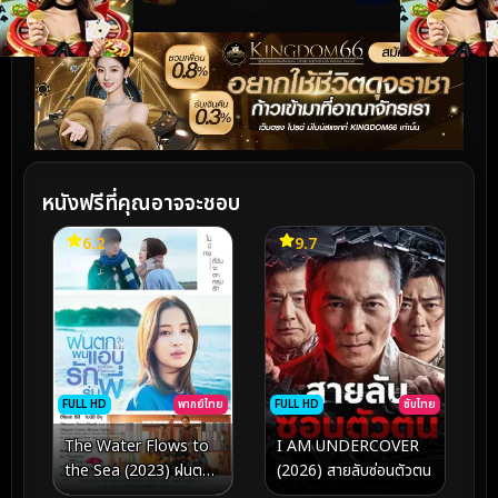
หนังฟรีที่คุณอาจจะชอบ
6.2
9.7
FULL HD
พากย์ไทย
FULL HD
ซับไทย
The Water Flows to
I AM UNDERCOVER
the Sea (2023) ฝนตก
(2026) สายลับซ่อนตัวตน
วันนั้นผมแอบรักรุ่นพี่