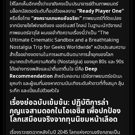
ให้โลกเห็นอีกครั้งว่าเขายังคงเป็นปรมาจารย์ด้านภาพยนตร์
บล็อกบัสเตอร์ระดับท็อปด้วยผลงาน
“Ready Player One”
หรือชื่อไทย
“สงครามเกมคนอัจฉริยะ”
ภาพยนตร์ที่ดัดแปลง
จากนิยายไซไฟขายดีของ เออร์เนสต์ ไคลน์ ในฐานะนักวิจารณ์
ภาพยนตร์อาวุโส ผมขอจำกัดความเรื่องนี้ว่าเป็น “The
Ultimate Cinematic Sandbox and a Breathtaking
Nostalgia Trip for Geeks Worldwide” หนังประสบความ
สำเร็จอย่างงดงามในการผสานจินตนาการล้ำยุคของโลก
อนาคตเข้ากับความคิดถึง (Nostalgia) ของยุค 80s และ 90s
ได้อย่างทรงพลังและน่าตื่นตาตื่นใจ นี่คือ
Deep
Recommendation
สำหรับคอเกม เนิร์ดภาพยนตร์อนิเมะ
ยุคเก่า และผู้ชมที่มองหาความบันเทิงระดับห้าดาวที่ทั้งสนุก ลุ้น
ระทึก และเปี่ยมไปด้วยหัวใจ
เรื่องย่อฉบับเข้มข้น: ปฏิบัติการล่า
กุญแจสามดอกในโอเอซิส เพื่อปกป้อง
โลกเสมือนจริงจากทุนนิยมหน้าเลือด
เรื่องราวเซตฉากหลังในปี 2045 โลกแห่งความจริงกลายเป็น