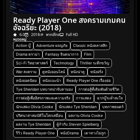
Ready Player One สงครามเกมคน
อัจฉริยะ (2018)
6.0
2018
พากย์ไทย
Full HD
หมวดหมู่
Action บู๊
Adventure ผจญภัย
Classic หนังคลาสสิก
Drama ดราม่า
Fantasy จินตนาการ
Film
Sci-Fi วิทยาศาสตร์
Technology
Thriller ระทึกขวัญ
War สงคราม
ดูหนังออนไลน์
หนังน่าดู
หนังฝรั่ง
หนังยอดนิยม
หนังแนะนำ
Ready Player One เรื่องย่อ
Tye Sheridan บทบาทน่าจับตามอง
การต่อสู้ที่เดิมพันด้วยชีวิต
การต่อสู้เพื่ออิสรภาพและความจริง
การแสดง
ฉากบู๊ระห่ำสะใจ
นักแสดง Olivia Cooke
นักแสดง Tye Sheridan
บทภาพยนตร์
ปริศนาล่าสมบัติในโลกเสมือน
ผลงาน Olivia Cooke
ผลงาน Tye Sheridan
ผู้กำกับ Steven Spielberg
รีวิว Ready Player One
หนังDrama
เดาทางไม่ถูก