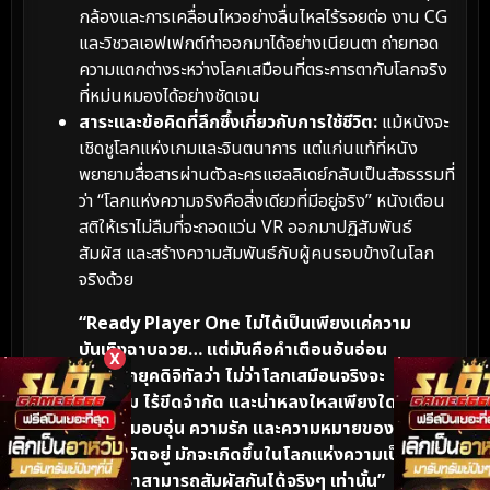
กล้องและการเคลื่อนไหวอย่างลื่นไหลไร้รอยต่อ งาน CG
และวิชวลเอฟเฟกต์ทำออกมาได้อย่างเนียนตา ถ่ายทอด
ความแตกต่างระหว่างโลกเสมือนที่ตระการตากับโลกจริง
ที่หม่นหมองได้อย่างชัดเจน
สาระและข้อคิดที่ลึกซึ้งเกี่ยวกับการใช้ชีวิต:
แม้หนังจะ
เชิดชูโลกแห่งเกมและจินตนาการ แต่แก่นแท้ที่หนัง
พยายามสื่อสารผ่านตัวละครแฮลลิเดย์กลับเป็นสัจธรรมที่
ว่า “โลกแห่งความจริงคือสิ่งเดียวที่มีอยู่จริง” หนังเตือน
สติให้เราไม่ลืมที่จะถอดแว่น VR ออกมาปฏิสัมพันธ์
สัมผัส และสร้างความสัมพันธ์กับผู้คนรอบข้างในโลก
จริงด้วย
“Ready Player One ไม่ได้เป็นเพียงแค่ความ
บันเทิงฉาบฉวย… แต่มันคือคำเตือนอันอ่อน
X
โยนจากยุคดิจิทัลว่า ไม่ว่าโลกเสมือนจริงจะ
สวยงาม ไร้ขีดจำกัด และน่าหลงใหลเพียงใด
แต่ความอบอุ่น ความรัก และความหมายของ
การมีชีวิตอยู่ มักจะเกิดขึ้นในโลกแห่งความเป็น
จริงที่เราสามารถสัมผัสกันได้จริงๆ เท่านั้น”