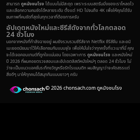
สามารถ
ดูหนังชนโรง
ได้แบบไม่มีสะดุด เพราะระบบสตรีมมิ่งของเราโหลดไว
Epic มหากาพย์
(222)
และเลือกความคมชัดได้หลายระดับ ตั้งแต่ HD ไปจนถึง 4K เพื่อให้คุณได้รับ
ชมภาพที่คมชัดที่สุดในทุกเวลาที่ต้องการครับ
Erotic
(37)
อัปเดตหนังใหม่และซีรีส์ดังจากทั่วโลกตลอด
24 ชั่วโมง
Family ครอบครัว
(365)
นอกจากหนังที่กำลังฉายอยู่ ผมยังรวบรวมซีรีส์จาก Netflix ซีรีส์จีน และอนิ
เมะยอดนิยมมาไว้ให้เลือกชมกันแบบจุใจ เพื่อให้มั่นใจว่าทุกครั้งที่แวะมาที่นี่ คุณ
Fantasy จินตนาการ
(329)
จะได้เจอคอนเทนต์ที่ถูกใจแน่นอน โดยเฉพาะการ
ดูหนังชนโรง
และหนังใหม่
ปี 2026 ที่ผมคอยตรวจสอบและอัปเดตลิสต์หนังใหม่ๆ ตลอด 24 ชั่วโมง ไม่
Fiction
(14)
ว่าจะเป็นแนวแอคชั่นระทึกขวัญหรือรักโรแมนติก ผมสัญญาว่าจะคัดสรรแต่
สิ่งดีๆ มาให้ทุกคนได้สนุกกันแบบยาวๆ ครับ
Film
(59)
© 2026 chonsach.com ดูหนังชนโรง
Gothic
(4)
Grief
(8)
HBO GO
(7)
HBO Max
(3)