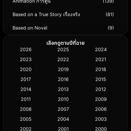
Animation การ์ตูน
(139)
Based on a True Story เรื่องจริง
(81)
Based on Novel
(9)
Biography ชีวิตจริง
(76)
เลือกดูตามปีที่ฉาย
2026
2025
2024
Black Comedy
(316)
2023
2022
2021
Classic หนังคลาสสิก
(50)
2020
2019
2018
2017
2016
2015
Comedy ตลก
(443)
2014
2013
2012
Coming-of-age ชีวิตวัยรุ่น
(61)
2011
2010
2009
Crime อาชญากรรม
(518)
2008
2007
2006
2005
2004
2003
Cult Film
(5)
2002
2001
2000