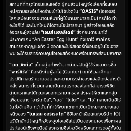
สถานที่ที่ทรุดโทรมและแออัด ผู้คนส่วนใหญ่จึงเลือกที่จะหลบ
หนีความจริงอันโหดร้ายเข้าไปใช้ชีวิตใน
“OASIS”
(โอเอซิส)
โลกเสมือนจริงขนาดมหึมาที่ผู้ใช้งานสามารถเป็นใครก็ได้ ทำ
อะไรก็ได้ และไปที่ไหนก็ได้ตามใจปรารถนา ผู้สร้างโอเอซิสคือ
อัจฉริยะผู้ล่วงลับ
“เจมส์ แฮลลิเดย์”
ซึ่งก่อนตายเขาได้
ประกาศเกม “An Easter Egg Hunt” ทิ้งเอาไว้ หากใคร
สามารถหากุญแจทั้ง 3 ดอกและไข่อีสเตอร์ที่ซ่อนอยู่ในโอเอซิส
พบ จะได้รับสิทธิ์ควบคุมโอเอซิสทั้งหมดพร้อมทรัพย์สินมหาศาล
“เวด วัตต์ส”
เด็กหนุ่มกำพร้าจากย่านสลัมผู้ใช้ร่างอวตารชื่อ
“พาร์ซิวัล”
คือหนึ่งในผู้ล่าไข่ (Gunter) เขาใช้เวลาศึกษา
ประวัติศาสตร์ ความชอบ และความทรงจำของแฮลลิเดย์อย่างบ้า
คลั่ง จนกระทั่งเวดกลายเป็นคนแรกของโลกที่สามารถพิชิต
ด่านแรกและได้กุญแจดอกแรกมาครอง ส่งผลให้เขาและกลุ่ม
เพื่อนอย่าง “อาร์เทมิส”, “เอช”, “ไดโตะ” และ “โช” กลายเป็นฮีโร่
ในชั่วข้ามคืน ทว่านั่นก็ทำให้พวกเขาตกเป็นเป้าหมายหมายเลข
หนึ่งของ
“โนแลน ซอร์เรนโต”
ซีอีโอหน้าเลือดแห่งบริษัท IOI
บริษัทยักษ์ใหญ่ที่หวังจะฮุบโอเอซิสไปเป็นของตนเองเพื่อหาผล
ประโยชน์เชิงพาณิชย์ สงครามชิงไหวชิงพริบและการต่อสู้ทั้งใน