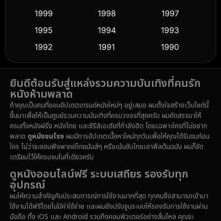
Culture
(9)
1999
1998
1997
Dance เต้น
1995
1994
1993
(10)
1992
1991
1990
Detective สืบสวน
(59)
1989
1988
1986
Detective สืบสวน
(74)
ยินดีต้อนรับสู่แหล่งรวมความบันเทิงที่คนรัก
1985
1983
1982
หนังห้ามพลาด
1981
1978
1974
Disaster
(14)
ถ้าคุณเป็นคนที่ชอบอัปเดตเทรนด์หนังใหม่ๆ อยู่เสมอ ผมตั้งใจสร้างเว็บไซต์นี้
1971
1962
1953
ขึ้นมาเพื่อให้เป็นศูนย์รวมความบันเทิงที่ครบวงจรที่สุดครับ ผมคัดสรรมาให้
Disney+
(5)
ครบทั้งหนังฝรั่ง หนังไทย และซีรีส์เอเชียที่กำลังฮิต โดยเฉพาะใครที่ไม่อยาก
พลาด
ดูหนังชนโรง
ผมมีการอัปเดตเนื้อหาใหม่ทุกวันเพื่อให้คุณได้รับชมก่อน
Documentary สารคดี
(91)
ใคร ไม่ว่าจะชอบฟังพากย์ไทยมันส์ๆ หรือเน้นซับไทยเอาฟีลต้นฉบับ ผมก็จัด
เตรียมไว้ให้ครบจบในที่เดียวครับ
Drama ดราม่า
(1,485)
ดูหนังออนไลน์ฟรี ระบบเสถียร รองรับทุก
อุปกรณ์
Dystopian
(16)
ผมให้ความสำคัญกับประสบการณ์การใช้งานมากที่สุด ทุกคนจึงสามารถเข้ามา
ใช้งานได้ฟรีโดยไม่มีค่าใช้จ่าย และผมยังปรับจูนระบบให้รองรับการใช้งานผ่าน
Emotional
(61)
มือถือ ทั้ง iOS และ Android รวมถึงคอมพิวเตอร์อย่างลื่นไหล คุณจะ