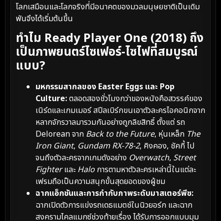
โลกเสมือนและโลกจริงที่มีอนาคตของมวลมนุษยชาติเป็นเดิม
พันจึงได้เริ่มต้นขึ้น
ทำไม Ready Player One (2018) ถึง
เป็นภาพยนตร์ไซเฟอร์-ไซไฟที่สมบูรณ์
แบบ?
มหกรรมสากลของ Easter Eggs และ Pop
Culture:
ตลอดสองชั่วโมงกว่าของหนังคือสวรรค์ของ
เนิร์ดและเกมเมอร์ สปีลเบิร์กขนเอาตัวละครไอคอนิกจาก
หลากจักรวาลมารวมกันอย่างถูกลิขสิทธิ์ ตั้งแต่ รถ
Delorean จาก
Back to the Future
, หุ่นเหล็ก
The
Iron Giant
,
Gundam RX-78-2
, คิงคอง, ชัคกี้ ไป
จนถึงตัวละครจากเกมดังอย่าง
Overwatch
,
Street
Fighter
และ
Halo
การตามหาตัวละครเหล่านี้ในแต่ละ
เฟรมถือเป็นความสนุกขั้นสุดยอดของผู้ชม
ฉากแอ็กชันและการกำกับภาพระดับมาสเตอร์พีซ:
ฉากเปิดตัวการแข่งรถเดธแมตช์ในนิวยอร์ก และฉาก
สงครามไคลแมกซ์ช่วงท้ายเรื่อง ได้รับการออกแบบมุม