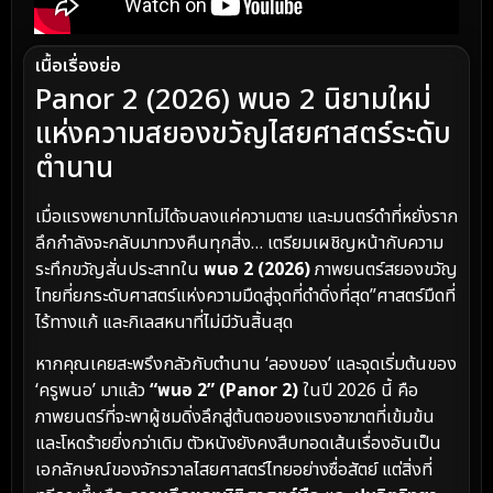
เนื้อเรื่องย่อ
Panor 2 (2026) พนอ 2 นิยามใหม่
แห่งความสยองขวัญไสยศาสตร์ระดับ
ตำนาน
เมื่อแรงพยาบาทไม่ได้จบลงแค่ความตาย และมนตร์ดำที่หยั่งราก
ลึกกำลังจะกลับมาทวงคืนทุกสิ่ง… เตรียมเผชิญหน้ากับความ
ระทึกขวัญสั่นประสาทใน
พนอ 2 (2026)
ภาพยนตร์สยองขวัญ
ไทยที่ยกระดับศาสตร์แห่งความมืดสู่จุดที่ดำดิ่งที่สุด”ศาสตร์มืดที่
ไร้ทางแก้ และกิเลสหนาที่ไม่มีวันสิ้นสุด
หากคุณเคยสะพรึงกลัวกับตำนาน ‘ลองของ’ และจุดเริ่มต้นของ
‘ครูพนอ’ มาแล้ว
“พนอ 2” (Panor 2)
ในปี 2026 นี้ คือ
ภาพยนตร์ที่จะพาผู้ชมดิ่งลึกสู่ต้นตอของแรงอาฆาตที่เข้มข้น
และโหดร้ายยิ่งกว่าเดิม ตัวหนังยังคงสืบทอดเส้นเรื่องอันเป็น
เอกลักษณ์ของจักรวาลไสยศาสตร์ไทยอย่างซื่อสัตย์ แต่สิ่งที่