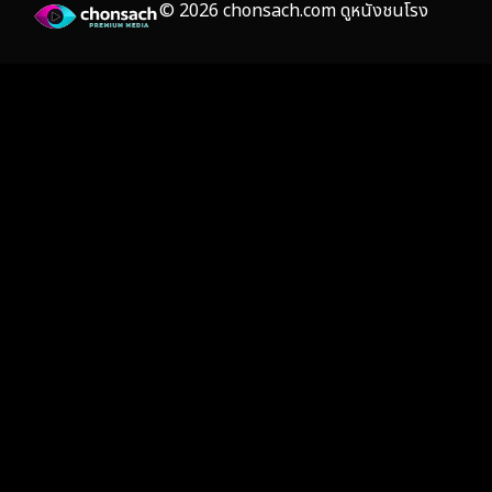
© 2026 chonsach.com ดูหนังชนโรง
Gothic
(4)
Grief
(8)
HBO GO
(7)
HBO Max
(3)
Healing
(17)
Heist
(26)
Historical
(7)
History ประวัติศาสตร์
(55)
Holiday
(3)
Horror สยองขวัญ
(387)