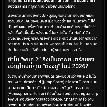
ทวีคูณขึ้นคือ
ความลึกของมิติศาสตร์มืด
และ
ปมจิตวิทยา
ของตัวละคร
ที่ถูกถักทอเข้าด้วยกันอย่างไร้ที่ติ
เรื่องราวในภาคนี้ยังคงปักหมุดอยู่กับความทะยานอยากและ
ความเคียดแค้นของมนุษย์ เมื่อ ‘ของต่ำ’ และ ‘มนตร์ดำ’ ไม่ได้
เป็นเพียงแค่เครื่องมือในการทำลายล้าง แต่อันตรายที่แท้จริง
กลับเริ่มต้นขึ้นเมื่อพลังงานลี้ลับเหล่านั้นเริ่ม ‘กัดกิน’ จิต
วิญญาณของผู้ครอบครองทีละน้อย หนังนำเสนอฉากต่อฉาก
ด้วยความประณีต ผสมผสานพิธีกรรมโบราณอันน่าขนลุก เข้า
กับปมความขัดแย้งที่กดดันจนผู้ชมแทบหยุดหายใจ
ทำไม “พนอ 2” ถึงเป็นภาพยนตร์สยอง
ขวัญไทยที่คุณ “ต้องดู” ในปี 2026?
ในฐานะคนทำงานสายภาพยนตร์ ต้องยอมรับว่า
พนอ 2
ไม่ได้
ขายเพียงแค่ฉากตุ้งแช่ (Jump Scare) หรือความโหดร้ายแบบ
ฉาบฉวย แต่เป็นการดีไซน์ความสยองขวัญเชิงบรรยากาศ
(Atmospheric Horror) ที่บีบคั้นอารมณ์อย่างชาญฉลาด ทุก
องค์ประกอบตั้งแต่การแสดงที่สวมวิญญาณความคลั่ง งาน
ภาพที่เน้นโทนสีหม่นทึบเพื่อสะท้อนความฟอนเฟะในจิตใจ