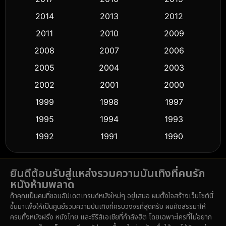
Comedy ตลก
(433)
2014
2013
2012
Coming-of-age ชีวิตวัยรุ่น
(61)
2011
2010
2009
Crime อาชญากรรม
(511)
2008
2007
2006
2005
2004
2003
Cult Film
(5)
2002
2001
2000
Culture
(9)
1999
1998
1997
Dance เต้น
1995
1994
1993
(10)
1992
1991
1990
Detective สืบสวน
(58)
1989
1988
1986
Detective สืบสวน
(72)
ยินดีต้อนรับสู่แหล่งรวมความบันเทิงที่คนรัก
1985
1983
1982
หนังห้ามพลาด
1981
1978
1974
Disaster
(14)
ถ้าคุณเป็นคนที่ชอบอัปเดตเทรนด์หนังใหม่ๆ อยู่เสมอ ผมตั้งใจสร้างเว็บไซต์นี้
1971
1962
1953
ขึ้นมาเพื่อให้เป็นศูนย์รวมความบันเทิงที่ครบวงจรที่สุดครับ ผมคัดสรรมาให้
Disney+
(5)
ครบทั้งหนังฝรั่ง หนังไทย และซีรีส์เอเชียที่กำลังฮิต โดยเฉพาะใครที่ไม่อยาก