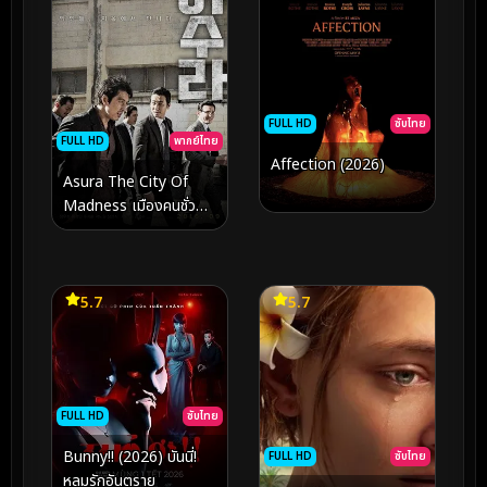
FULL HD
ซับไทย
FULL HD
พากย์ไทย
Affection (2026)
Asura The City Of
Madness เมืองคนชั่ว
(แล้วเราจะกลัวใคร)
(2016)
5.7
5.7
FULL HD
ซับไทย
Bunny!! (2026) บันนี่!
FULL HD
ซับไทย
หลุมรักอันตราย