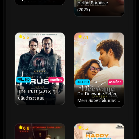
Hell in Paradise
(2025)
5.5
7.1
FULL HD
พากย์ไทย
FULL HD
พากย์ไทย
The Trust (2016) คู่
Do Deewane Seher
ปล้นตำรวจแสบ
Mein สองหัวใจในเมือง
ใหญ่ (2026)
6.8
5.2