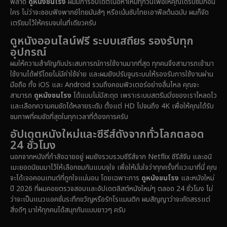
พลาด
ดูหนังชนโรง
ผมมีการอัปเดตเนื้อหาใหม่ทุกวันเพื่อให้คุณได้รับชมก่อน
Documentary สารคดี
(91)
ใคร ไม่ว่าจะชอบฟังพากย์ไทยมันส์ๆ หรือเน้นซับไทยเอาฟีลต้นฉบับ ผมก็จัด
เตรียมไว้ให้ครบจบในที่เดียวครับ
Drama ดราม่า
(1,459)
ดูหนังออนไลน์ฟรี ระบบเสถียร รองรับทุก
อุปกรณ์
Dystopian
(16)
ผมให้ความสำคัญกับประสบการณ์การใช้งานมากที่สุด ทุกคนจึงสามารถเข้ามา
ใช้งานได้ฟรีโดยไม่มีค่าใช้จ่าย และผมยังปรับจูนระบบให้รองรับการใช้งานผ่าน
Emotional
(61)
มือถือ ทั้ง iOS และ Android รวมถึงคอมพิวเตอร์อย่างลื่นไหล คุณจะ
สามารถ
ดูหนังชนโรง
ได้แบบไม่มีสะดุด เพราะระบบสตรีมมิ่งของเราโหลดไว
Epic มหากาพย์
(219)
และเลือกความคมชัดได้หลายระดับ ตั้งแต่ HD ไปจนถึง 4K เพื่อให้คุณได้รับ
ชมภาพที่คมชัดที่สุดในทุกเวลาที่ต้องการครับ
Erotic
(37)
อัปเดตหนังใหม่และซีรีส์ดังจากทั่วโลกตลอด
24 ชั่วโมง
Family ครอบครัว
(359)
นอกจากหนังที่กำลังฉายอยู่ ผมยังรวบรวมซีรีส์จาก Netflix ซีรีส์จีน และอนิ
เมะยอดนิยมมาไว้ให้เลือกชมกันแบบจุใจ เพื่อให้มั่นใจว่าทุกครั้งที่แวะมาที่นี่ คุณ
Fantasy จินตนาการ
(324)
จะได้เจอคอนเทนต์ที่ถูกใจแน่นอน โดยเฉพาะการ
ดูหนังชนโรง
และหนังใหม่
ปี 2026 ที่ผมคอยตรวจสอบและอัปเดตลิสต์หนังใหม่ๆ ตลอด 24 ชั่วโมง ไม่
Fiction
(14)
ว่าจะเป็นแนวแอคชั่นระทึกขวัญหรือรักโรแมนติก ผมสัญญาว่าจะคัดสรรแต่
สิ่งดีๆ มาให้ทุกคนได้สนุกกันแบบยาวๆ ครับ
Film
(59)