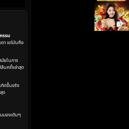
iQIYI
(19)
Kids
(17)
รกรรม
LGBTQ
(5)
ดา แต่มันคือ
Love
(26)
ำสมัยในการ
Martial
(6)
้นครั้งล่าสุด
Martial Arts
(35)
กิดขึ้นจริง
marvel
(2)
สุด
Melodrama
(6)
มุมมองเดิมๆ
Military
(8)