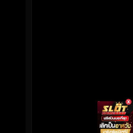
HBO Max
(3)
Healing
(17)
Heist
(26)
Historical
(7)
History ประวัติศาสตร์
(55)
Holiday
(3)
Horror สยองขวัญ
(392)
Human
(50)
X
Inspirational แรงบันดาลใจ
(158)
Investigation
(33)