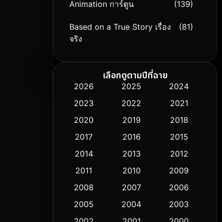
Animation การ์ตูน
(139)
Based on a True Story เรื่อง
(81)
จริง
Based on Novel
(9)
เลือกดูตามปีที่ฉาย
Biography ชีวิตจริง
(76)
2026
2025
2024
2023
2022
2021
Black Comedy
(316)
2020
2019
2018
Classic หนังคลาสสิก
(50)
2017
2016
2015
Comedy ตลก
(443)
2014
2013
2012
2011
2010
2009
Coming-of-age ชีวิตวัยรุ่น
(61)
2008
2007
2006
Crime อาชญากรรม
(518)
2005
2004
2003
Cult Film
2002
2001
2000
(5)