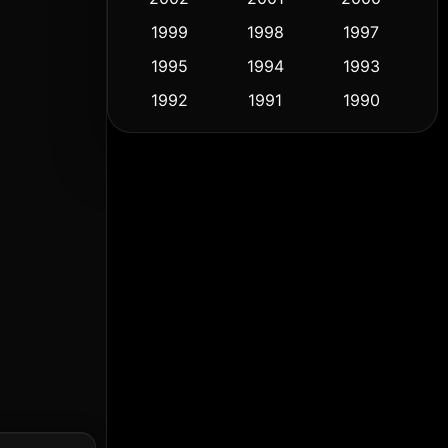
1999
1998
1997
Culture
(9)
1995
1994
1993
Dance เต้น
(10)
1992
1991
1990
1989
1988
1986
Detective สืบสวน
(59)
1985
1983
1982
Detective สืบสวน
(74)
1981
1978
1974
Disaster
(14)
1971
1962
1953
Disney+
(5)
Documentary สารคดี
(91)
Drama ดราม่า
(1,485)
Dystopian
(16)