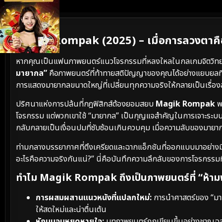
เนื้อเรื่องย่อ
Magik Rompak (2025) – เมื่อการลวงตาคือ
หากคุณเป็นแฟนภาพยนตร์แนวโจรกรรมที่หลงใหลในกลเกมจิตวิท
มายากล”
คือภาพยนตร์ที่ท้าทายสติปัญญาของคุณได้อย่างแยบยลที่
การแสดงมายากลขนาดใหญ่ที่เปลี่ยนทุกความจริงให้กลายเป็นเรื่องล
ปริศนาแห่งการปล้นที่กฎฟิสิกส์ต้องยอมสยบ
Magik Rompak
พา
โจรกรรม แต่พวกเขาใช้ “มายากล” เป็นกุญแจสำคัญในการเจาะระบบรักษ
กลับกลายเป็นเงื่อนปมที่ซับซ้อนเกินควบคุม เมื่อความลับของมาย
ท่ามกลางบรรยากาศที่ตึงเครียดและฉากแอ็กชันที่ออกแบบมาอย่างมีชั้นเชิ
อะไรคือความจริงกันแน่?” นี่คือบันทึกความลึกลับของการโจรกรรมท
ทำไม Magik Rompak ถึงเป็นภาพยนตร์ที่ “ห้าม
การผสมผสานแนวหนังที่แปลกใหม่:
การนำศาสตร์ของ “มาย
ให้สดใหม่และน่าตื่นเต้น
หักมุมจนหยุดหายใจ:
บทภาพยนตร์ถูกเขียนขึ้นอย่างชาญฉลาด