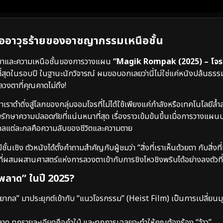
อาวุธร้ายของอาชญากรรมเหนือชั้น
ยาและความเหนือชั้นของการวางแผน
“Magik Rompak (2025) – โจ
สุดในรอบปี ในฐานะนักวิจารณ์ ผมขอบอกเลยว่านี่ไม่ใช่แค่หนังปล้นธรรม
วงตาที่คุณคาดไม่ถึง!
เราดำดิ่งสู่โลกของกลุ่มจอมโจรที่ไม่ได้ใช้เพียงแค่กำลังหรือเทคโนโลยีล้
าความปลอดภัยที่แน่นหนาที่สุด เรื่องราวเข้มข้นขึ้นเมื่อการวางแผนปล
ากลแต่ละกลคือความลับของชีวิตและความตาย
ง ตัวหนังได้ตั้งคำถามสำคัญกับผู้ชมว่า “สิ่งที่เราเห็นด้วยตา กับสิ่งที่เ
ี่ผสมผสานศาสตร์แห่งการลวงตาเข้ากับการชิงไหวชิงพริบได้อย่างลงตัวที่
พลาด” ในปี 2025?
ากล” มาประยุกต์เข้ากับ “แนวโจรกรรม” (Heist Film) เป็นการเปลี่ยน
 ทุกรายละเอียดคือคำใบ้ และทุกการเฉลยจะทำให้คุณต้องร้อง “ว้าว”