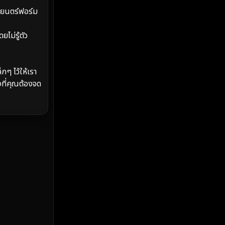
MONOMAX
(2)
พยนตร์ฟอร์ม
Monster
(25)
ไม่รู้ตัว
Movie Collection
(2)
Musical เพลง
(67)
กๆ ไว้ให้เรา
งที่คุณต้องจด
Mystery ลึกลับ
(375)
nature
(4)
Parody
(3)
Period ย้อนยุค
(98)
Political การเมือง
(20)
Political การเมือง
(40)