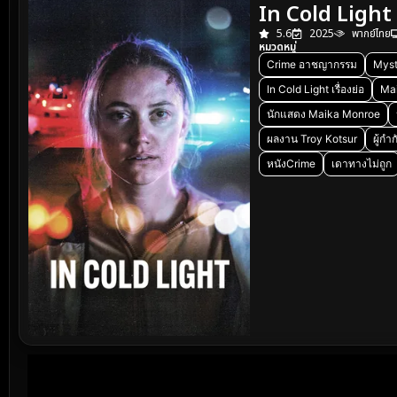
In Cold Light 
5.6
2025
พากย์ไทย
หมวดหมู่
Crime อาชญากรรม
Myst
In Cold Light เรื่องย่อ
Ma
นักแสดง Maika Monroe
ผลงาน Troy Kotsur
ผู้ก
หนังCrime
เดาทางไม่ถูก