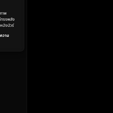
MONOMAX
(2)
Monster
(25)
อภาพ
ต่ทรงพลัง
Movie Collection
(2)
นังนัวร์
Musical เพลง
(66)
วยความ
Mystery ลึกลับ
(369)
nature
(4)
Parody
(3)
Period ย้อนยุค
(96)
Political การเมือง
(20)
Political การเมือง
(40)