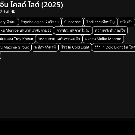
อิน โคลด์ ไลต์ (2025)
Full HD
ery ลึกลับ
Psychological จิตวิทยา
Suspense
Thriller ระทึกขวัญ
หนังฝรั่ง
ika Monroe บทบาทน่าจับตามอง
การหักมุมที่คาดไม่ถึง
ความจริงที่น่าตกใจ
นักแสดง Troy Kotsur
บรรยากาศกดดันชวนสงสัย
ผลงาน Maika Monroe
ำกับ Maxime Giroux
ระทึกทุกวินาที
รีวิว In Cold Light
รีวิว In Cold Light อิน โคล