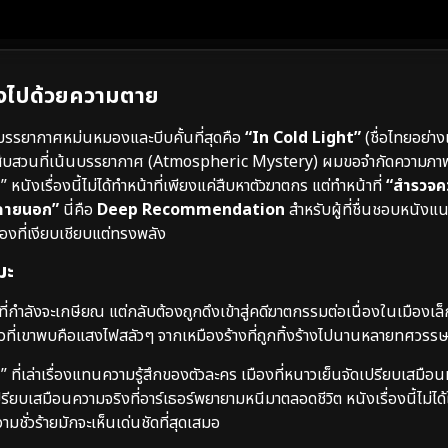
ฝงไปด้วยความตาย
บรรยากาศหม่นหมองและบีบคั้นที่สุดคือ
“In Cold Light”
(ชื่อไทยอย่า
ืบสวนที่เน้นบรรยากาศ (Atmospheric Mystery) ผมขอจำกัดความภาพยน
งเรื่องนี้ไม่ได้ทำหน้าที่เพียงแค่สืบหาตัวฆาตกร แต่ทำหน้าที่
“สำรวจค
ลกภายนอก”
นี่คือ
Deep Recommendation
สำหรับผู้ที่ชื่นชอบหนังแ
ื่องที่เงียบเชียบแต่ทรงพลัง
มะ
่กำลังจะเกษียณ แต่กลับต้องถูกดึงเข้าสู่คดีฆาตกรรมต่อเนื่องในเมืองเล็กๆ 
ยวที่เขาพบคือแสงไฟสลัวๆ จากเหมืองร้างที่ถูกทิ้งร้างไปนานหลายทศวรร
ที่เล่าเรื่องแทนความรู้สึกของตัวละคร เมืองที่หนาวเย็นจัดเปรียบเสมือน
รียบเสมือนความจริงที่อาร์เธอร์พยายามหนีมาตลอดชีวิต หนังเรื่องนี้ไม่ได้
มชั่วร้ายมักจะเห็นเด่นชัดที่สุดเสมอ