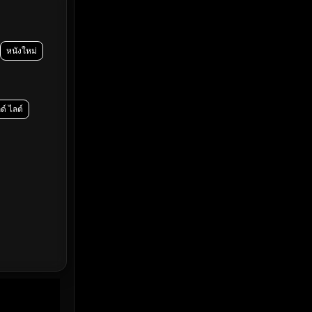
Emotional
(61)
Epic มหากาพย์
(216)
หนังใหม่
Erotic
(36)
Family ครอบครัว
(358)
ด์ ไลต์
Fantasy จินตนาการ
(316)
Fiction
(14)
Film
(59)
Gothic
(4)
Grief
(8)
HBO GO
(7)