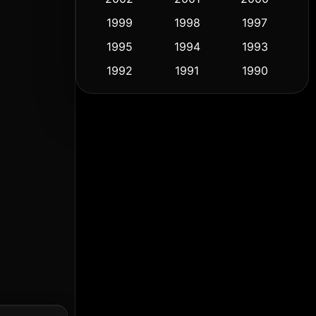
1999
1998
1997
Culture
(9)
1995
1994
1993
Dance เต้น
(10)
1992
1991
1990
1989
1988
1986
Detective สืบสวน
(57)
1985
1983
1982
Detective สืบสวน
(70)
1981
1978
1974
Disaster
(14)
1971
1962
1953
Disney+
(5)
Documentary สารคดี
(90)
Drama ดราม่า
(1,434)
Dystopian
(16)