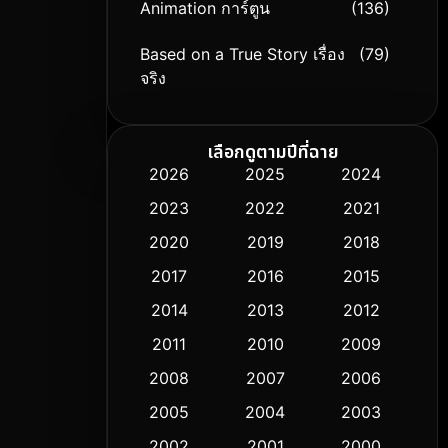
Animation การ์ตูน
(136)
Based on a True Story เรื่อง
(79)
จริง
Based on Novel
(9)
เลือกดูตามปีที่ฉาย
Biography ชีวิตจริง
(74)
2026
2025
2024
2023
2022
2021
Black Comedy
(294)
2020
2019
2018
Classic หนังคลาสสิก
(50)
2017
2016
2015
Comedy ตลก
(426)
2014
2013
2012
2011
2010
2009
Coming-of-age ชีวิตวัยรุ่น
(59)
2008
2007
2006
Crime อาชญากรรม
(503)
2005
2004
2003
Cult Film
2002
2001
2000
(5)