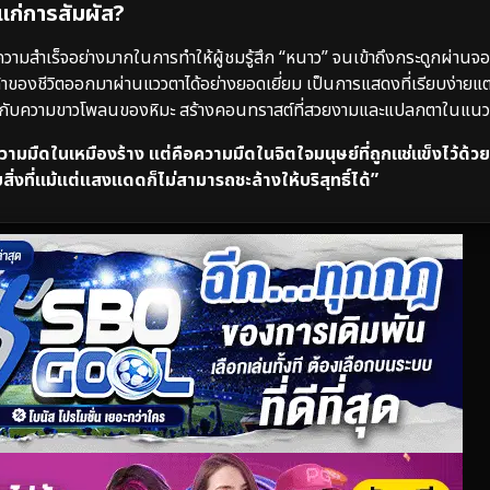
แก่การสัมผัส?
ความสำเร็จอย่างมากในการทำให้ผู้ชมรู้สึก “หนาว” จนเข้าถึงกระดูกผ่านจ
้าของชีวิตออกมาผ่านแววตาได้อย่างยอดเยี่ยม เป็นการแสดงที่เรียบง่ายแ
ความขาวโพลนของหิมะ สร้างคอนทราสต์ที่สวยงามและแปลกตาในแนวห
่ความมืดในเหมืองร้าง แต่คือความมืดในจิตใจมนุษย์ที่ถูกแช่แข็งไว้ด้
งที่แม้แต่แสงแดดก็ไม่สามารถชะล้างให้บริสุทธิ์ได้”