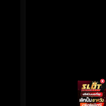
HBO Max
(3)
Healing
(17)
Heist
(26)
Historical
(7)
History ประวัติศาสตร์
(55)
Holiday
(3)
Horror สยองขวัญ
(382)
Human
(50)
X
Inspirational แรงบันดาลใจ
(158)
Investigation
(33)