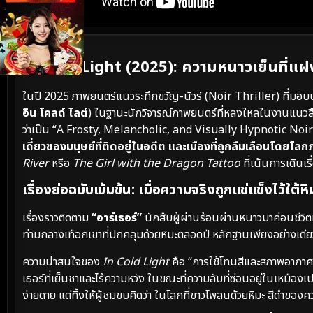
เนื้อเรื่องย่อ
In Cold Light (2025): ความหนาวเย็นที่แ
ในปี 2025 ภาพยนตร์แนวระทึกขวัญ-นัวร์ (Noir Thriller) ที่มอบ
อิน โคลด์ ไลต์
) ในฐานะนักวิจารณ์ภาพยนตร์ที่หลงใหลในงานแนวส
ว่าเป็น “A Frosty, Melancholic, and Visually Hypnotic Noir” หนั
เดี่ยวของมนุษย์ที่ติดอยู่ในอดีต และเมืองที่ถูกลืมเลือนโดยโ
River
หรือ
The Girl with the Dragon Tattoo
ที่เน้นการเดินเร
เรื่องย่อฉบับเข้มข้น: เมื่อความจริงถูกแช่แข็งไว้ใต้หิ
เรื่องราวติดตาม
“อาร์เธอร์”
นักสืบผู้ผ่านร้อนผ่านหนาวมาค่อนชีวิตที
ท่ามกลางเทือกเขาที่ปกคลุมด้วยหิมะตลอดปี หลักฐานเพียงอย่างเดี
ความน่าสนใจของ
In Cold Light
คือ “การใช้โทนสีและสภาพอากาศ” 
เธอร์ที่เย็นชาและไร้ความหวัง ในขณะที่ความลับที่ซ่อนอยู่ในเหมืองเป
ง่ายดาย แต่ทิ้งให้ผู้ชมขบคิดว่า ในโลกที่ขาวโพลนด้วยหิมะ สีดำของควา