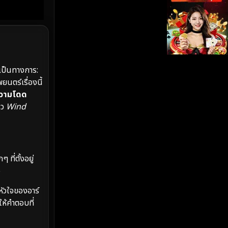
iQIYI
(19)
Kids
(17)
LGBTQ
(5)
งเป็นทางการ:
ตร์เรื่องนี้
Love
(26)
วามโดด
นว
Wind
Martial
(6)
Martial Arts
(35)
marvel
(2)
ที่ตั้งอยู่
ษ
Melodrama
(6)
หัวใจของอาร์
ให้คำตอบที่
Military
(8)