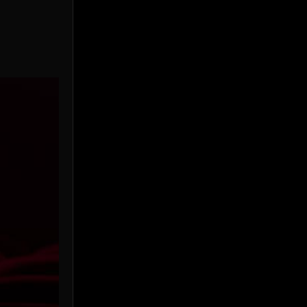
Prime Video
(24)
Psychological จิตวิทยา
(938)
Rescue กู้ภัย
(12)
Revenge
(38)
Road Trip
(8)
Romance โรแมนติก
(357)
Romantic
(145)
Romantic Comedy
(180)
Satire
(12)
School
(6)