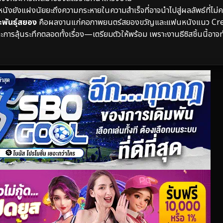
นังยังแฝงนัยยะถึงความกระหายในความสำเร็จที่อาจนำไปสู่ผลลัพธ์ที่ไม่ค
พันธุ์สยอง
คือผลงานแก่คอภาพยนตร์สยองขวัญและแฟนหนังแนว Cr
รลุ้นระทึกตลอดทั้งเรื่อง—เตรียมตัวให้พร้อม เพราะงานธีซิสชิ้นนี้อาจ