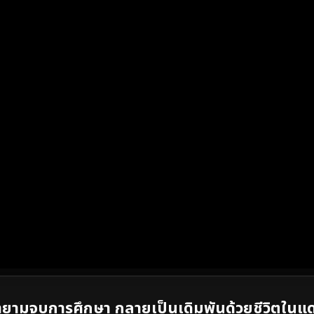
ายามจบการศึกษา กลายเป็นเดิมพันด้วยชีวิตใน