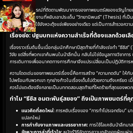
ในฐานะนักวิจารณ์ที่ติดตามพัฒนาการของภาพยนตร์สยองขวัญไท
สยอง”
คือผลงานที่หยิบเอาประเด็น “วิทยานิพนธ์” (Thesis) ที่เป็
แค่หนังไล่ล่าที่ใช้จังหวะตุ้งแช่เพียงอย่างเดียว แต่เป็นการสำรว
เรื่องย่อ: ปฐมบทแห่งความสำเร็จที่ต้องแลกด้วยเลื
เรื่องราวเริ่มต้นขึ้นเมื่อกลุ่มนักศึกษาปีสุดท้ายที่กำลังเร่งทำ “ธี
วิจัย แต่สิ่งที่พวกเขาค้นพบในป่าลึกนั้น กลับไม่ใช่ข้อมูลทางวิชาการ
การเดินทางเพื่ออนาคตทางการศึกษาจึงแปรเปลี่ยนเป็นปฏิบัติการหนี
ความโดดเด่นของภาพยนตร์เรื่องนี้คือการสร้าง “ความกดดัน” ให้กับตั
ไปพร้อมกับพวกเขา ทุกย่างก้าวในเรื่องเต็มไปด้วยความตึงเครียด เมื่อ
ควรไปแตะต้องจึงกลายเป็นบททดสอบสุดท้ายที่โหดร้ายที่สุดของพว
ทำไม “ธีซิส อมตะพันธุ์สยอง” ถึงเป็นภาพยนตร์ที่
แนวคิดที่สดใหม่:
การหยิบเรื่องของ “การทำโปรเจกต์จบ” มาเ
แปลกใหม่
การกำกับงานภาพและบรรยากาศ:
การใช้โลเคชันป่าลึกมาส
จังหวะการล่าที่เร้าใจ:
หนังรู้วิธีจัดการความกลัวของผู้ชมผ่า