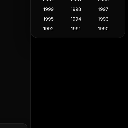
1999
1998
1997
Culture
(9)
1995
1994
1993
Dance เต้น
(10)
1992
1991
1990
1989
1988
1986
Detective สืบสวน
(61)
1985
1983
1982
Detective สืบสวน
(76)
1981
1978
1974
Disaster
(14)
1971
1962
1953
Disney+
(5)
Documentary สารคดี
(92)
Drama ดราม่า
(1,512)
Dystopian
(16)