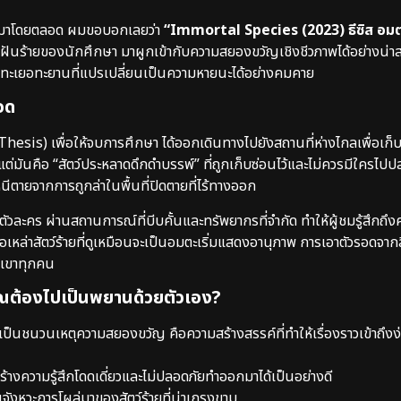
ยมาโดยตลอด ผมขอบอกเลยว่า
“Immortal Species (2023) ธีซิส อมตะ
นฝันร้ายของนักศึกษา มาผูกเข้ากับความสยองขวัญเชิงชีวภาพได้อย่างน่าสนใ
จความทะเยอทะยานที่แปรเปลี่ยนเป็นความหายนะได้อย่างคมคาย
อด
ซิส” (Thesis) เพื่อให้จบการศึกษา ได้ออกเดินทางไปยังสถานที่ห่างไกลเพื่อเก
 แต่มันคือ “สัตว์ประหลาดดึกดำบรรพ์” ที่ถูกเก็บซ่อนไว้และไม่ควรมีใครไปปลุ
ตายจากการถูกล่าในพื้นที่ปิดตายที่ไร้ทางออก
วละคร ผ่านสถานการณ์ที่บีบคั้นและทรัพยากรที่จำกัด ทำให้ผู้ชมรู้สึกถึงค
เหล่าสัตว์ร้ายที่ดูเหมือนจะเป็นอมตะเริ่มแสดงอานุภาพ การเอาตัวรอดจากสิ่
กเขาทุกคน
คุณต้องไปเป็นพยานด้วยตัวเอง?
ป็นชนวนเหตุความสยองขวัญ คือความสร้างสรรค์ที่ทำให้เรื่องราวเข้าถึงง
ร้างความรู้สึกโดดเดี่ยวและไม่ปลอดภัยทำออกมาได้เป็นอย่างดี
นจังหวะการโผล่มาของสัตว์ร้ายที่น่าเกรงขาม