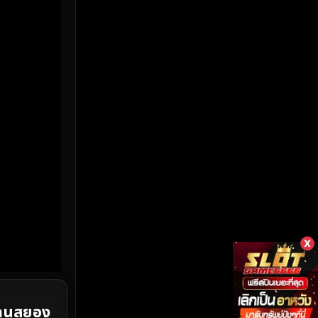
HBO Max
(3)
Healing
(17)
Heist
(27)
Historical
(7)
History ประวัติศาสตร์
(55)
Holiday
(3)
Horror สยองขวัญ
(394)
Human
(50)
X
Inspirational แรงบันดาลใจ
(158)
แดนสยอง
Investigation
(33)