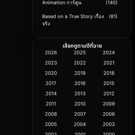
Animation การ์ตูน
(140)
Based on a True Story เรื่อง
(81)
จริง
Based on Novel
(9)
เลือกดูตามปีที่ฉาย
Biography ชีวิตจริง
(76)
2026
2025
2024
2023
2022
2021
Black Comedy
(326)
2020
2019
2018
Classic หนังคลาสสิก
(50)
2017
2016
2015
Comedy ตลก
(451)
2014
2013
2012
2011
2010
2009
Coming-of-age ชีวิตวัยรุ่น
(62)
2008
2007
2006
Crime อาชญากรรม
(530)
2005
2004
2003
Cult Film
2002
2001
2000
(5)