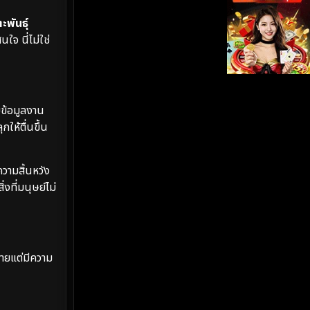
พันธุ์
iQIYI
(19)
จ นี่ไม่ใช่
Kids
(17)
LGBTQ
(5)
็บข้อมูลงาน
Love
(26)
กให้ตื่นขึ้น
Martial
(6)
วามสิ้นหวัง
Martial Arts
(35)
งที่มนุษย์ไม่
marvel
(2)
Melodrama
(6)
่ายแต่มีความ
Military
(8)