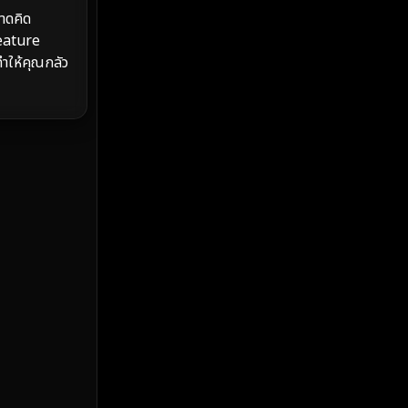
MONOMAX
(2)
าดคิด
eature
Monster
(25)
ทำให้คุณกลัว
Movie Collection
(2)
Musical เพลง
(68)
Mystery ลึกลับ
(377)
nature
(4)
Parody
(3)
Period ย้อนยุค
(99)
Political การเมือง
(20)
Political การเมือง
(40)