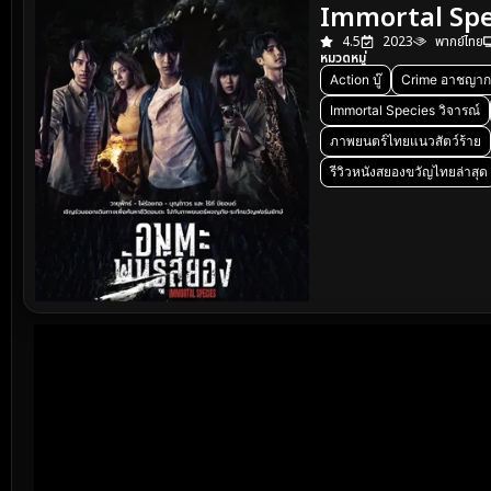
Immortal Speci
4.5
2023
พากย์ไทย
หมวดหมู่
Action บู๊
Crime อาชญาก
Immortal Species วิจารณ์
ภาพยนตร์ไทยแนวสัตว์ร้าย
รีวิวหนังสยองขวัญไทยล่าสุด