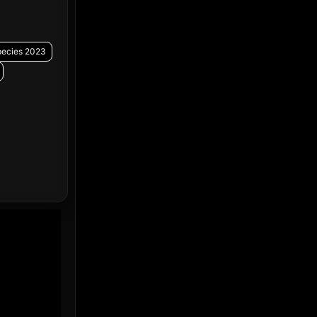
Emotional
(61)
Epic มหากาพย์
(228)
pecies 2023
Erotic
(37)
Family ครอบครัว
(371)
Fantasy จินตนาการ
(336)
Fiction
(14)
Film
(59)
Gothic
(4)
Grief
(8)
HBO GO
(7)