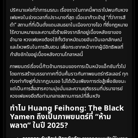
ปริศนาแห่งที่ว่าการมรณะ เรื่องราวในภาคนี้พาเราไปพบกับหวง
เฟยหงในช่วงเวลาที่เปราะบางที่สุด เมื่อเขาก้าวเข้าสู่ “ที่ว่าการสี
ดำ” สถานที่ที่เป็นดั่งแดนสนธยาในเมืองกวางโจว ที่ซึ่งกฎหมาย
ไร้ความหมายและความชั่วร้ายฝังรากลึกอยู่เบื้องหลังเงาของ
อำนาจ หวงเฟยหงต้องใช้ทั้งวิชาหมัดมวยอันเป็นเอกลักษณ์
และไหวพริบในการสืบสวน เพื่อกระชากหน้ากากผู้มีอิทธิพลที่
กำลังชักใยอยู่เบื้องหลังความโกลาหลนี้
ภาพยนตร์เรื่องนี้ก้าวข้ามกรอบของการเป็นหนังแอ็กชันทั่วไป
โดยการสร้างบรรยากาศที่บีบคั้นราวกับภาพยนตร์ทริลเลอร์ ทุก
ท่วงท่ากังฟูที่ปรากฏบนจอ ไม่ได้เป็นเพียงการต่อสู้เพื่อชัยชนะ
แต่เป็นการสื่อสารความมุ่งมั่นและความยุติธรรมที่ปรมาจารย์
หวงเฟยหงยึดถือท่ามกลางสถานการณ์ที่สิ้นหวัง
ทำไม Huang Feihong: The Black
Yamen ถึงเป็นภาพยนตร์ที่ “ห้าม
พลาด” ในปี 2025?