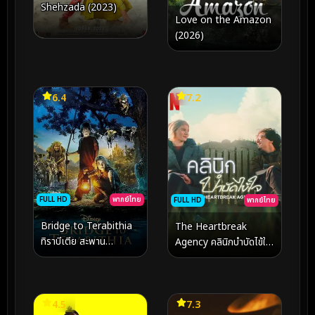
Shehzada (2023)
Love on the Amazon
(2026)
6.4
7.2
FULL HD
พากย์ไทย
FULL HD
พากย์ไทย
Bridge to Terabithia
The Heartbreak
ทิราบีเตีย สะพาน
Agency คลินิกบำบัดไข้ใจ
มหัศจรรย์ (2007)
(2024)
4.5
7.3