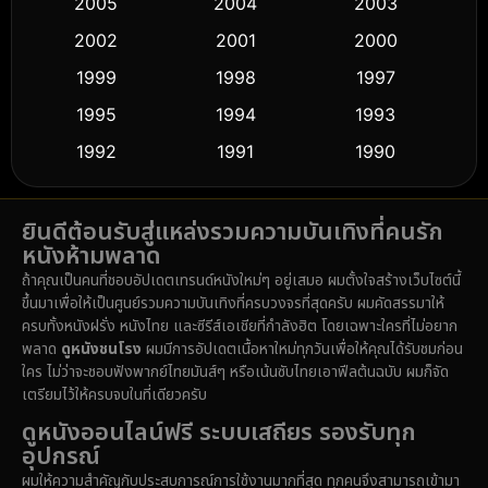
2005
2004
2003
Cult Film
(5)
2002
2001
2000
Culture
(9)
1999
1998
1997
Dance เต้น
1995
1994
1993
(10)
1992
1991
1990
Detective สืบสวน
(61)
1989
1988
1986
Detective สืบสวน
(76)
ยินดีต้อนรับสู่แหล่งรวมความบันเทิงที่คนรัก
1985
1983
1982
หนังห้ามพลาด
1981
1978
1974
Disaster
(14)
ถ้าคุณเป็นคนที่ชอบอัปเดตเทรนด์หนังใหม่ๆ อยู่เสมอ ผมตั้งใจสร้างเว็บไซต์นี้
1971
1962
1953
ขึ้นมาเพื่อให้เป็นศูนย์รวมความบันเทิงที่ครบวงจรที่สุดครับ ผมคัดสรรมาให้
Disney+
(5)
ครบทั้งหนังฝรั่ง หนังไทย และซีรีส์เอเชียที่กำลังฮิต โดยเฉพาะใครที่ไม่อยาก
พลาด
ดูหนังชนโรง
ผมมีการอัปเดตเนื้อหาใหม่ทุกวันเพื่อให้คุณได้รับชมก่อน
Documentary สารคดี
(92)
ใคร ไม่ว่าจะชอบฟังพากย์ไทยมันส์ๆ หรือเน้นซับไทยเอาฟีลต้นฉบับ ผมก็จัด
เตรียมไว้ให้ครบจบในที่เดียวครับ
Drama ดราม่า
(1,512)
ดูหนังออนไลน์ฟรี ระบบเสถียร รองรับทุก
อุปกรณ์
Dystopian
(16)
ผมให้ความสำคัญกับประสบการณ์การใช้งานมากที่สุด ทุกคนจึงสามารถเข้ามา