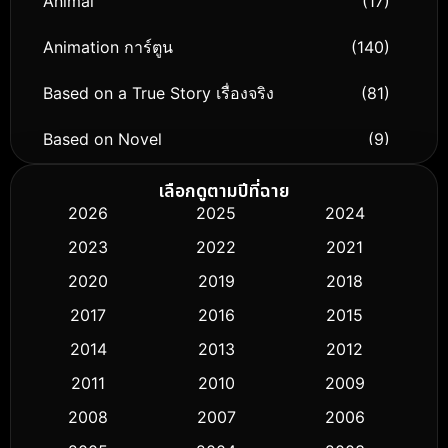
Animal
(17)
Animation การ์ตูน
(140)
Based on a True Story เรื่องจริง
(81)
Based on Novel
(9)
Biography ชีวิตจริง
(76)
เลือกดูตามปีที่ฉาย
2026
2025
2024
Black Comedy
(326)
2023
2022
2021
Classic หนังคลาสสิก
(50)
2020
2019
2018
2017
2016
2015
Comedy ตลก
(451)
2014
2013
2012
Coming-of-age ชีวิตวัยรุ่น
(62)
2011
2010
2009
Crime อาชญากรรม
(530)
2008
2007
2006