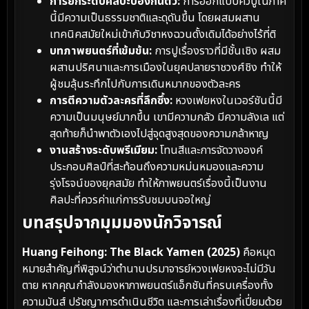
การยกระดับศิลปะป้องกันตัว:
การออกแบบคิวบู๊ในภาค
นี้มีความเป็นธรรมชาติและดุดันขึ้น โดยผสมผสาน
เทคนิคสมัยใหม่เข้ากับวิชาหงฉวนดั้งเดิมได้อย่างไร้ที่ติ
บทภาพยนตร์ที่เข้มข้น:
การปูเรื่องราวที่มีชั้นเชิง ผสม
ผสานปริศนาและการเมืองในยุคปลายราชวงศ์ชิง ทำให้
ผู้ชมลุ้นระทึกไปกับการเดินหมากของตัวละคร
การตีความตัวละครที่ลึกซึ้ง:
หวงเฟยหงในเวอร์ชันนี้มี
ความเป็นมนุษย์มากขึ้น เขามีความกลัว มีความลังเล แต่
สุดท้ายก็นำพาตัวเองไปสู่จุดสูงสุดของความกล้าหาญ
งานสร้างระดับพรีเมียม:
โทนสีและการจัดวางองค์
ประกอบศิลป์ที่สะท้อนถึงความหม่นหมองและความ
รุ่งโรจน์ของยุคสมัย ทำให้ภาพยนตร์เรื่องนี้เป็นงาน
ศิลปะที่ควรค่าแก่การรับชมบนจอใหญ่
บทสรุปจากมุมมองนักวิจารณ์
Huang Feihong: The Black Yamen (2025)
คือหมุด
หมายสำคัญที่พิสูจน์ว่าตำนานปรมาจารย์หวงเฟยหงจะไม่มีวัน
ตาย หากคุณกำลังมองหาภาพยนตร์แอ็กชันที่ครบเครื่องทั้ง
ความมันส์ ปรัชญาการดำเนินชีวิต และการเล่าเรื่องที่เปี่ยมด้วย