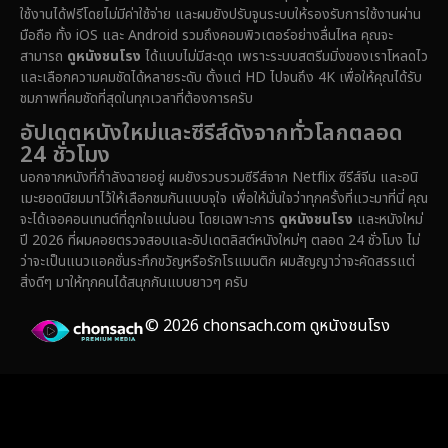
ใช้งานได้ฟรีโดยไม่มีค่าใช้จ่าย และผมยังปรับจูนระบบให้รองรับการใช้งานผ่าน
Emotional
(61)
มือถือ ทั้ง iOS และ Android รวมถึงคอมพิวเตอร์อย่างลื่นไหล คุณจะ
สามารถ
ดูหนังชนโรง
ได้แบบไม่มีสะดุด เพราะระบบสตรีมมิ่งของเราโหลดไว
Epic มหากาพย์
(228)
และเลือกความคมชัดได้หลายระดับ ตั้งแต่ HD ไปจนถึง 4K เพื่อให้คุณได้รับ
ชมภาพที่คมชัดที่สุดในทุกเวลาที่ต้องการครับ
Erotic
(37)
อัปเดตหนังใหม่และซีรีส์ดังจากทั่วโลกตลอด
24 ชั่วโมง
Family ครอบครัว
(371)
นอกจากหนังที่กำลังฉายอยู่ ผมยังรวบรวมซีรีส์จาก Netflix ซีรีส์จีน และอนิ
เมะยอดนิยมมาไว้ให้เลือกชมกันแบบจุใจ เพื่อให้มั่นใจว่าทุกครั้งที่แวะมาที่นี่ คุณ
Fantasy จินตนาการ
(336)
จะได้เจอคอนเทนต์ที่ถูกใจแน่นอน โดยเฉพาะการ
ดูหนังชนโรง
และหนังใหม่
ปี 2026 ที่ผมคอยตรวจสอบและอัปเดตลิสต์หนังใหม่ๆ ตลอด 24 ชั่วโมง ไม่
Fiction
(14)
ว่าจะเป็นแนวแอคชั่นระทึกขวัญหรือรักโรแมนติก ผมสัญญาว่าจะคัดสรรแต่
สิ่งดีๆ มาให้ทุกคนได้สนุกกันแบบยาวๆ ครับ
Film
(59)
© 2026 chonsach.com ดูหนังชนโรง
Gothic
(4)
Grief
(8)
HBO GO
(7)