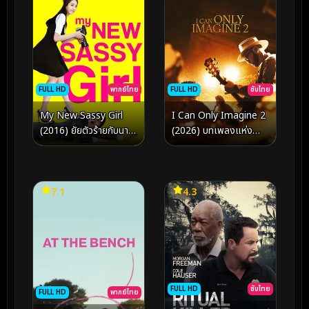
FULL HD
พากย์ไทย
FULL HD
ซับไทย
My New Sassy Girl
I Can Only Imagine 2
(2016) ยัยตัวร้ายกับนาย
(2026) บทเพลงแห่ง
เจี๋ยมเจี้ยม 2
ศรัทธา 2​
7.1
4.3
FULL HD
ซับไทย
FULL HD
พากย์ไทย