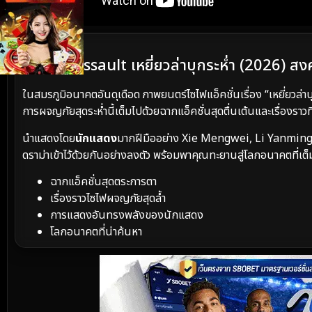
เนื้อเรื่องย่อ
Falcon Assault เหยี่ยวล่าบุกระห่ำ (2026) ส
ในสมรภูมิอนาคตอันดุเดือด ภาพยนตร์ไซไฟแอ็คชั่นเรื่อง “เหยี่ยวล่าบ
การผจญภัยสุดระห่ำนี้เต็มไปด้วยฉากแอ็คชั่นสุดตื่นเต้นและเรื่องราวที
นำแสดงโดย
นักแสดง
มากฝีมืออย่าง Xie Mengwei, Li Yanming
ดราม่าเข้าไว้ด้วยกันอย่างลงตัว พร้อมพาคุณทะยานสู่โลกอนาคตที่เต
ฉากแอ็คชั่นสุดตระการตา
เรื่องราวไซไฟผจญภัยสุดล้ำ
การแสดงอันทรงพลังของนักแสดง
โลกอนาคตที่น่าค้นหา