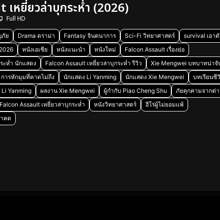
 เหยี่ยวล่าบุกระห่ำ (2026)
Full HD
ภัย
Drama ดราม่า
Fantasy จินตนาการ
Sci-Fi วิทยาศาสตร์
survival เอาต
 2026
หนังเอเชีย
หนังแนะนำ
หนังใหม่
Falcon Assault เรื่องย่อ
กระห่ำ นักแสดง
Falcon Assault เหยี่ยวล่าบุกระห่ำ รีวิว
Xie Mengwei บทบาทน่าจ
การหักมุมที่คาดไม่ถึง
นักแสดง Li Yanming
นักแสดง Xie Mengwei
บทเรียนชีวิ
 Li Yanming
ผลงาน Xie Mengwei
ผู้กำกับ Piao Cheng Shu
ภัยคุกคามจากต่
ว Falcon Assault เหยี่ยวล่าบุกระห่ำ
หนังวิทยาศาสตร์
ฮีโร่ผู้ไม่ยอมแพ้
นาคต