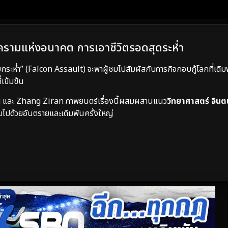
งครามแห่งอนาคต การเอาชีวิตรอดสุดระห่ำ
ุกระห่ำ” (Falcon Assault) จะพาผู้ชมไปสัมผัสกับภารกิจกอบกู้โลกที่เดิมพ
่เข้มข้น
 และ Zhang Ziran ภาพยนตร์เรื่องนี้ผสมผสานแนว
วิทยาศาสตร์
จินต
็มไปด้วยอันตรายและเดิมพันครั้งใหญ่