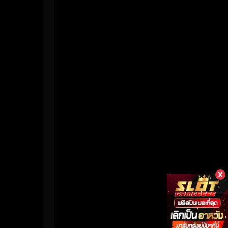
HBO Max
(3)
Healing
(17)
Heist
(26)
Historical
(7)
History ประวัติศาสตร์
(55)
Holiday
(3)
Horror สยองขวัญ
(392)
Human
(50)
X
Inspirational แรงบันดาลใจ
(158)
Investigation
(33)