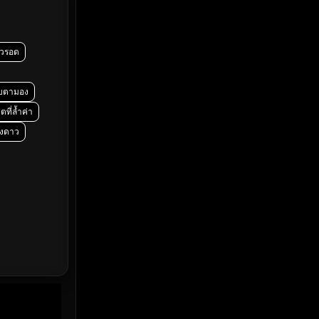
Emotional
(61)
Epic มหากาพย์
(222)
ัวรอด
Erotic
(37)
ับตามอง
Family ครอบครัว
(365)
ตที่ล้ำค่า
างดาว
Fantasy จินตนาการ
(329)
Fiction
(14)
Film
(59)
Gothic
(4)
Grief
(8)
HBO GO
(7)