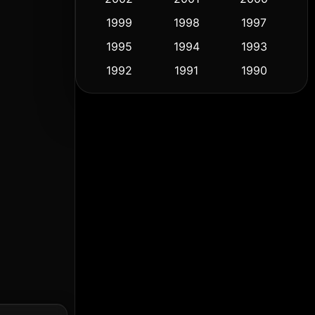
1999
1998
1997
Culture
(9)
1995
1994
1993
Dance เต้น
(10)
1992
1991
1990
1989
1988
1986
Detective สืบสวน
(59)
1985
1983
1982
Detective สืบสวน
(74)
1981
1978
1974
Disaster
(14)
1971
1962
1953
Disney+
(5)
Documentary สารคดี
(91)
Drama ดราม่า
(1,485)
Dystopian
(16)