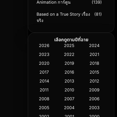
Animation การ์ตูน
(139)
Based on a True Story เรื่อง
(81)
จริง
Based on Novel
(9)
เลือกดูตามปีที่ฉาย
Biography ชีวิตจริง
(76)
2026
2025
2024
2023
2022
2021
Black Comedy
(316)
2020
2019
2018
Classic หนังคลาสสิก
(50)
2017
2016
2015
Comedy ตลก
(443)
2014
2013
2012
2011
2010
2009
Coming-of-age ชีวิตวัยรุ่น
(61)
2008
2007
2006
Crime อาชญากรรม
(518)
2005
2004
2003
Cult Film
2002
2001
2000
(5)