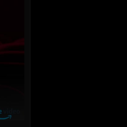
Prime Video
(24)
Psychological จิตวิทยา
(926)
Rescue กู้ภัย
(12)
Revenge
(38)
Road Trip
(8)
Romance โรแมนติก
(354)
Romantic
(142)
Romantic Comedy
(176)
Satire
(12)
School
(6)