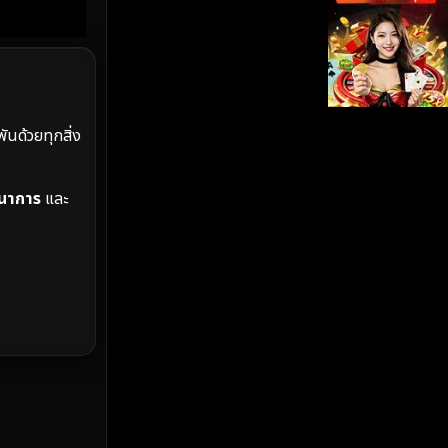
iQIYI
(19)
Kids
(17)
LGBTQ
(5)
ันด้วยทุกสิ่ง
Love
(26)
นาการ
และ
Martial
(6)
Martial Arts
(35)
marvel
(2)
Melodrama
(6)
Military
(8)