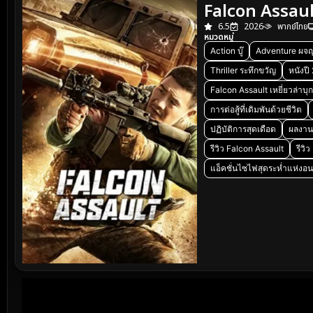
Falcon Assault
6.5
2026
พากย์ไทย
หมวดหมู่
Action บู๊
Adventure ผจญ
Thriller ระทึกขวัญ
หนังปี
Falcon Assault เหยี่ยวล่าบุ
การต่อสู้ที่เดิมพันด้วยชีวิต
ปฏิบัติการสุดเดือด
ผลงาน
รีวิว Falcon Assault
รีวิ
แอ็คชั่นไซไฟสุดระห่ำแห่งอ