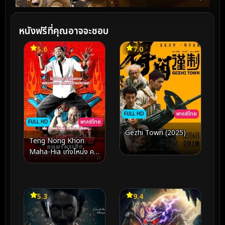
หนังฟรีที่คุณอาจจะชอบ
5.6
7.0
FULL HD
พากย์ไทย
FULL HD
พากย์ไทย
Gezhi Town (2025)
Teng Nong Khon
Maha-Hia เท่งโหน่ง คน
มาหาเฮีย (2007)
5.3
9.4