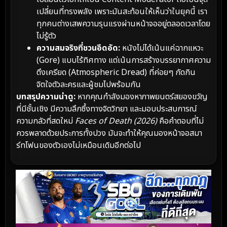
เปลี่ยนที่ทรงพลัง เพราะมันสะท้อนให้เห็นว่าในยุคนี้ เรา
ทุกคนต่างเสพความรุนแรงผ่านหน้าจออยู่ตลอดเวลาโดย
ไม่รู้ตัว
ความสมจริงที่ชวนอึดอัด:
หนังไม่ได้เน้นแค่ฉากแหวะ
(Gore) แบบไร้ทิศทาง แต่เน้นการสร้างบรรยากาศความ
ตึงเครียด (Atmospheric Dread) ที่ค่อยๆ กัดกิน
จิตใจตัวละครและผู้ชมไปพร้อมกัน
บทสรุปความน่าดู:
หากคุณกำลังมองหาภาพยนตร์สยองขวัญ
ที่มีชั้นเชิง มีความลึกซึ้งทางจิตวิทยา และมอบประสบการณ์
ความกลัวที่สดใหม่
Faces of Death (2026)
คือคำตอบที่ไม่
ควรพลาดด้วยประการทั้งปวง มันจะทำให้คุณมองหน้าจอสมา
ร์ทโฟนของตัวเองไม่เหมือนเดิมอีกต่อไป