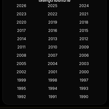
เลือกดูตามปีที่ฉาย
2026
2025
2024
Black Comedy
(326)
2023
2022
2021
Classic หนังคลาสสิก
(50)
2020
2019
2018
2017
2016
2015
Comedy ตลก
(451)
2014
2013
2012
Coming-of-age ชีวิตวัยรุ่น
(62)
2011
2010
2009
Crime อาชญากรรม
(530)
2008
2007
2006
2005
2004
2003
Cult Film
(5)
2002
2001
2000
Culture
(9)
1999
1998
1997
Dance เต้น
1995
1994
1993
(10)
1992
1991
1990
Detective สืบสวน
(61)
1989
1988
1986