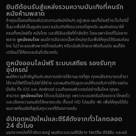
Detective สืบสวน
(76)
ยินดีต้อนรับสู่แหล่งรวมความบันเทิงที่คนรัก
1985
1983
1982
หนังห้ามพลาด
1981
1978
1974
Disaster
(14)
ถ้าคุณเป็นคนที่ชอบอัปเดตเทรนด์หนังใหม่ๆ อยู่เสมอ ผมตั้งใจสร้างเว็บไซต์นี้
1971
1962
1953
ขึ้นมาเพื่อให้เป็นศูนย์รวมความบันเทิงที่ครบวงจรที่สุดครับ ผมคัดสรรมาให้
Disney+
(5)
ครบทั้งหนังฝรั่ง หนังไทย และซีรีส์เอเชียที่กำลังฮิต โดยเฉพาะใครที่ไม่อยาก
พลาด
ดูหนังชนโรง
ผมมีการอัปเดตเนื้อหาใหม่ทุกวันเพื่อให้คุณได้รับชมก่อน
Documentary สารคดี
(92)
ใคร ไม่ว่าจะชอบฟังพากย์ไทยมันส์ๆ หรือเน้นซับไทยเอาฟีลต้นฉบับ ผมก็จัด
เตรียมไว้ให้ครบจบในที่เดียวครับ
Drama ดราม่า
(1,512)
ดูหนังออนไลน์ฟรี ระบบเสถียร รองรับทุก
อุปกรณ์
Dystopian
(16)
ผมให้ความสำคัญกับประสบการณ์การใช้งานมากที่สุด ทุกคนจึงสามารถเข้ามา
ใช้งานได้ฟรีโดยไม่มีค่าใช้จ่าย และผมยังปรับจูนระบบให้รองรับการใช้งานผ่าน
Emotional
(61)
มือถือ ทั้ง iOS และ Android รวมถึงคอมพิวเตอร์อย่างลื่นไหล คุณจะ
สามารถ
ดูหนังชนโรง
ได้แบบไม่มีสะดุด เพราะระบบสตรีมมิ่งของเราโหลดไว
Epic มหากาพย์
(228)
และเลือกความคมชัดได้หลายระดับ ตั้งแต่ HD ไปจนถึง 4K เพื่อให้คุณได้รับ
ชมภาพที่คมชัดที่สุดในทุกเวลาที่ต้องการครับ
Erotic
(37)
อัปเดตหนังใหม่และซีรีส์ดังจากทั่วโลกตลอด
24 ชั่วโมง
Family ครอบครัว
(371)
นอกจากหนังที่กำลังฉายอยู่ ผมยังรวบรวมซีรีส์จาก Netflix ซีรีส์จีน และอนิ