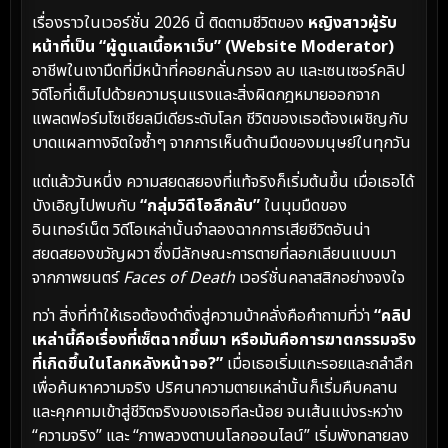
เรื่องราวในเวอร์ชั่น 2026 นี้ ติดตามชีวิตของ
หญิงสาวผู้รับ
หน้าที่เป็น “ผู้ดูแลเนื้อหาเว็บ” (Website Moderator)
อาชีพในเงามืดที่มีหน้าที่คอยกลั่นกรอง ลบ และเซนเซอร์คลิป
วิดีโอที่เต็มไปด้วยความรุนแรงและสิ่งผิดกฎหมายออกจาก
แพลตฟอร์มโซเชียลมีเดียระดับโลก ชีวิตของเธอต้องเผชิญกับ
บาดแผลทางจิตใจซ้ำๆ จากการเห็นด้านมืดของมนุษย์ในทุกวัน
แต่แล้ววันหนึ่ง ความสยดสยองที่แท้จริงก็เริ่มต้นขึ้น เมื่อเธอได้
บังเอิญไปพบกับ
“กลุ่มวิดีโอลึกลับ”
ในมุมมืดของ
อินเทอร์เน็ต วิดีโอเหล่านั้นจำลองฉากการเสียชีวิตอันน่า
สยดสยองขวัญผวา ซึ่งมีลักษณะการตายที่ลอกเลียนแบบมา
จากภาพยนตร์
Faces of Death
เวอร์ชั่นคลาสสิกอย่างจงใจ
ทว่า สิ่งที่ทำให้เธอต้องดำดิ่งสู่ความบ้าคลั่งคือคำถามที่ว่า
“คลิป
เหล่านี้คือเรื่องที่เซ็ตฉากขึ้นมา หรือมันคือการฆาตกรรมจริง
ที่เกิดขึ้นในโลกหลังหน้าจอ?”
เมื่อเธอเริ่มแกะรอยและถลำลึก
เพื่อค้นหาความจริง ปริศนาความตายเหล่านั้นก็เริ่มคืบคลาน
และคุกคามเข้าสู่ชีวิตจริงของเธอทีละน้อย จนเส้นแบ่งระหว่าง
“ความจริง” และ “ภาพลวงตาบนโลกออนไลน์” เริ่มพังทลายลง