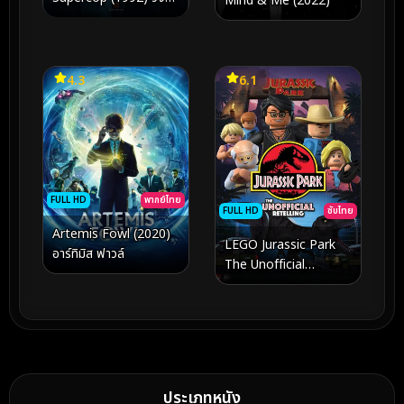
Mind & Me (2022)
ฟัด 3
4.3
6.1
FULL HD
พากย์ไทย
FULL HD
ซับไทย
Artemis Fowl (2020)
LEGO Jurassic Park
อาร์ทิมิส ฟาวล์
The Unofficial
Retelling (2023)
ประเภทหนัง