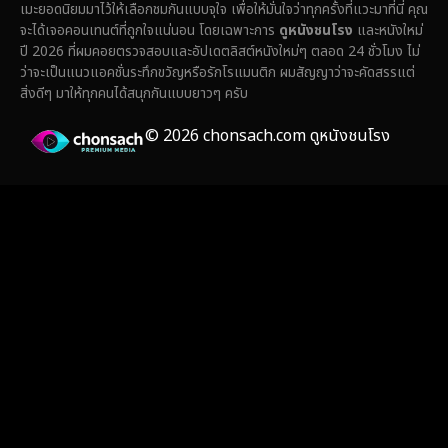
เมะยอดนิยมมาไว้ให้เลือกชมกันแบบจุใจ เพื่อให้มั่นใจว่าทุกครั้งที่แวะมาที่นี่ คุณ
Fantasy จินตนาการ
(336)
จะได้เจอคอนเทนต์ที่ถูกใจแน่นอน โดยเฉพาะการ
ดูหนังชนโรง
และหนังใหม่
ปี 2026 ที่ผมคอยตรวจสอบและอัปเดตลิสต์หนังใหม่ๆ ตลอด 24 ชั่วโมง ไม่
Fiction
(14)
ว่าจะเป็นแนวแอคชั่นระทึกขวัญหรือรักโรแมนติก ผมสัญญาว่าจะคัดสรรแต่
สิ่งดีๆ มาให้ทุกคนได้สนุกกันแบบยาวๆ ครับ
Film
(59)
© 2026 chonsach.com ดูหนังชนโรง
Gothic
(4)
Grief
(8)
HBO GO
(7)
HBO Max
(3)
Healing
(17)
Heist
(27)
Historical
(7)