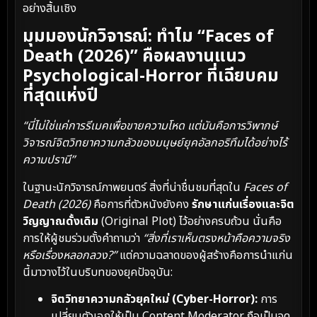
อย่างสิ้นเชิง
มุมมองนักวิจารณ์: ทำไม “Faces of
Death (2026)” คือผลงานแนว
Psychological-Horror ที่เฉียบคม
ที่สุดแห่งปี
“นี่ไม่ใช่แค่การรีเมคเพื่อขายความโหด แต่มันคือการวิพากษ์
วิจารณ์จิตวิทยาความกลัวของมนุษย์ยุคอัลกอริทึมได้อย่างไร้
ความปรานี”
ในฐานะนักวิจารณ์ภาพยนตร์ สิ่งที่น่าชื่นชมที่สุดใน
Faces of
Death (2026)
คือการที่ตัวหนังยังคง
รักษาแก่นเรื่องและจิต
วิญญาณดั้งเดิม
(Original Plot) ไว้อย่างครบถ้วน นั่นคือ
การให้ผู้ชมร่วมตั้งคำถามว่า
“สิ่งที่เราเห็นตรงหน้าคือความจริง
หรือเรื่องหลอกลวง?”
แต่ความฉลาดของผู้สร้างคือการนำแก่น
นี้มาวางไว้ในบริบทของยุคปัจจุบัน:
จิตวิทยาความกลัวยุคใหม่ (Cyber-Horror):
การ
เปลี่ยนตัวเอกให้เป็น Content Moderator ถือเป็นจุด