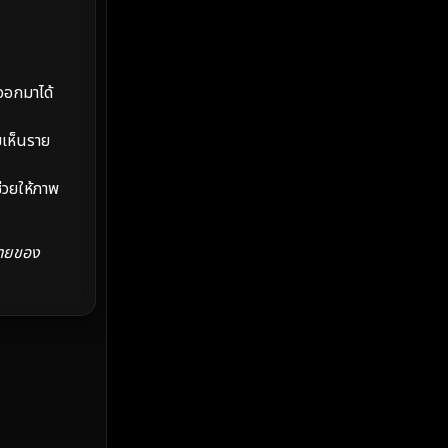
MONOMAX
(2)
Monster
(25)
ออกมาได้
Movie Collection
(2)
Musical เพลง
(66)
มเห็นราย
Mystery ลึกลับ
(372)
ช่วยให้ภาพ
nature
(4)
มายของ
Parody
(3)
Period ย้อนยุค
(97)
Political การเมือง
(20)
Political การเมือง
(40)