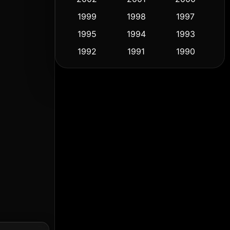
1999
1998
1997
Culture
(9)
1995
1994
1993
Dance เต้น
(10)
1992
1991
1990
1989
1988
1986
Detective สืบสวน
(58)
1985
1983
1982
Detective สืบสวน
(72)
1981
1978
1974
Disaster
(14)
1971
1962
1953
Disney+
(5)
Documentary สารคดี
(91)
Drama ดราม่า
(1,459)
Dystopian
(16)