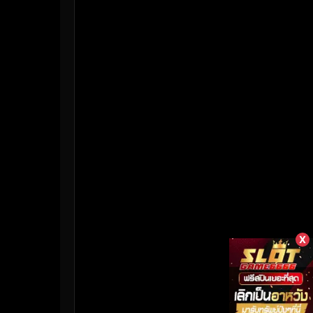
HBO Max
(3)
Healing
(17)
Heist
(26)
Historical
(7)
History ประวัติศาสตร์
(55)
Holiday
(3)
Horror สยองขวัญ
(387)
Human
(50)
X
Inspirational แรงบันดาลใจ
(158)
Investigation
(33)