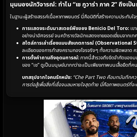
มุมมองนักวิจารณ์: ทำไม “เช กูวาร่า ภาค 2” ถึงเป็
ในฐานะผู้สร้างสรรค์เนื้อหาภาพยนตร์ นี่คือมิติที่สร้างความประทับใจร
การแสดงระดับมาสเตอร์พีซของ Benicio Del Toro:
เขา
อย่างน่าอัศจรรย์ จนคว้ารางวัลนักแสดงชายยอดเยี่ยมจากเท
สไตล์การเล่าเรื่องแบบสังเกตการณ์ (Observational S
ละเอียดของการทำสงครามกองโจรจริงๆ ทั้งความผิดพลาด ความ
การตั้งคำถามถึงอุดมการณ์:
ภาคนี้สำรวจถึงขีดจำกัดของมนุษ
ของ “เช” ดูเป็นมนุษย์มากกว่าจะเป็นเพียงภาพบนเสื้อยืดที่คนทั
บทสรุปจากใจคนรักหนัง:
“Che Part Two คือบทบันทึกควา
การต่อสู้เพื่อสิ่งที่เชื่อจนลมหายใจสุดท้าย นี่คือภาพยนตร์ที