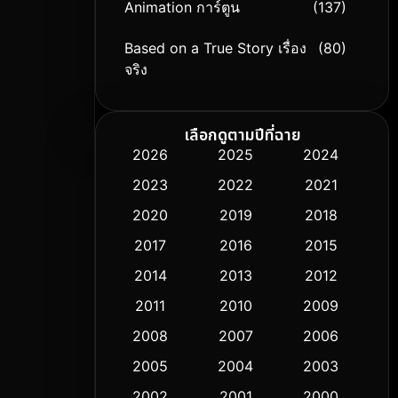
Animation การ์ตูน
(137)
Based on a True Story เรื่อง
(80)
จริง
Based on Novel
(9)
เลือกดูตามปีที่ฉาย
Biography ชีวิตจริง
(75)
2026
2025
2024
2023
2022
2021
Black Comedy
(306)
2020
2019
2018
Classic หนังคลาสสิก
(50)
2017
2016
2015
Comedy ตลก
(433)
2014
2013
2012
2011
2010
2009
Coming-of-age ชีวิตวัยรุ่น
(61)
2008
2007
2006
Crime อาชญากรรม
(511)
2005
2004
2003
Cult Film
2002
2001
2000
(5)