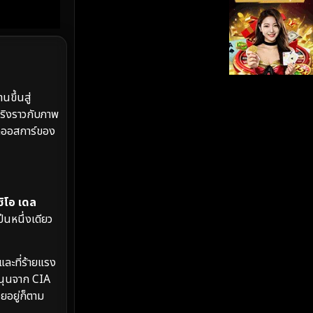
iQIYI
(19)
Kids
(17)
LGBTQ
(5)
ขึ้นสู่
จริงราวกับภาพ
Love
(26)
ลออสการ์ของ
Martial
(6)
Martial Arts
(35)
ซิโอ เดล
marvel
(2)
็นหนึ่งเดียว
Melodrama
(6)
ละที่ร้ายแรง
สนุนจาก CIA
Military
(8)
อยู่ก็ตาม