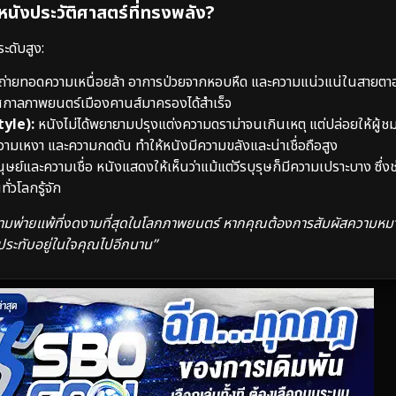
นหนังประวัติศาสตร์ที่ทรงพลัง?
ะดับสูง:
ถ่ายทอดความเหนื่อยล้า อาการป่วยจากหอบหืด และความแน่วแน่ในสายตา
ศกาลภาพยนตร์เมืองคานส์มาครองได้สำเร็จ
tyle):
หนังไม่ได้พยายามปรุงแต่งความดราม่าจนเกินเหตุ แต่ปล่อยให้ผู้ช
เหงา และความกดดัน ทำให้หนังมีความขลังและน่าเชื่อถือสูง
ย์และความเชื่อ หนังแสดงให้เห็นว่าแม้แต่วีรบุรุษก็มีความเปราะบาง ซึ่ง
่วโลกรู้จัก
มพ่ายแพ้ที่งดงามที่สุดในโลกภาพยนตร์ หากคุณต้องการสัมผัสความห
่จะประทับอยู่ในใจคุณไปอีกนาน”