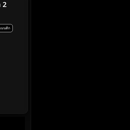
ค 2
Emotional
(61)
Epic มหากาพย์
(219)
แมนติก
Erotic
(37)
Family ครอบครัว
(359)
Fantasy จินตนาการ
(324)
Fiction
(14)
Film
(59)
Gothic
(4)
Grief
(8)
HBO GO
(7)