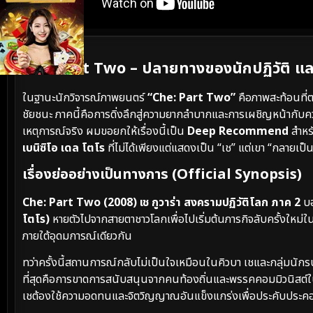
เนื้อเรื่องย่อ
Che Part Two – ปลายทางของนักปฏิวัติ และกา
ในฐานะนักวิจารณ์ภาพยนตร์
“Che: Part Two”
คือภาพสะท้อนที่ต
ชัยชนะ ภาคนี้คือการดิ่งลึกสู่ความยากลำบากและการเผชิญหน้ากับคว
เหตุการณ์จริง ผมขอยกให้เรื่องนี้เป็น
Deep Recommend
สำหร
เบนิซิโอ เดล โตโร
ที่ไม่ได้เพียงแต่แสดงเป็น “เช” แต่เขา “กลายเป
เรื่องย่ออย่างเป็นทางการ (Official Synopsis)
Che: Part Two (2008) เช กูวาร่า สงครามปฏิวัติโลก ภาค 2
บอ
โตโร)
หายตัวไปจากสายตาชาวโลกเพื่อไปเริ่มต้นภารกิจลับครั้งใหม่ใ
ภายใต้อุดมการณ์เดียวกัน
ทว่าครั้งนี้สถานการณ์กลับไม่เป็นใจเหมือนในคิวบา เชและกลุ่มน
ที่สุดคือการขาดการสนับสนุนจากคนท้องถิ่นและพรรคคอมมิวนิสต์ในพ
เชต้องใช้ความอดทนและจิตวิญญาณอันแข็งแกร่งเพื่อประคับประคองอ