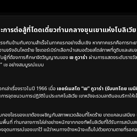
รต่อสู้ที่โดดเดี่ยวท่ามกลางขุนเขาแห่งโบลิเวีย
รงกันข้ามกับความสำเร็จในภาคแรกอย่างสิ้นเชิง หากภาคแรกคือการทะยาน
ามจริงอันโหดร้าย โซเดอร์เบิร์กเลือกนำเสนอด้วยสไตล์ภาพที่ดูดิบและสม
ับผู้ที่ต้องการศึกษาจิตวิญญาณของ
เช กูวาร่า
ผ่านการแสดงระดับรางวั
็น” เช อย่างสมบูรณ์แบบ
กเล่าเรื่องราวในปี 1966 เมื่อ
เออร์เนสโต “เช” กูวาร่า (รับบทโดย เบนิ
นการจุดชนวนการปฏิวัติในประเทศโบลิเวีย เขาหวังจะรวมลาตินอเมริกาให้เป
ักรบกองโจรของเขาต้องเผชิญกับสภาพแวดล้อมที่โหดร้าย ขาดแคลนเสบียง แ
ื้นที่ ท่ามกลางการไล่ล่าอย่างหนักจากกองทัพโบลิเวียที่ได้รับการสนับ
ุดมการณ์ของเขาไว้ แม้ว่าหนทางข้างหน้าจะเต็มไปด้วยความตายที่รอคอย