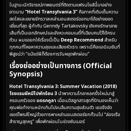
ในฐานะนักวิจารณ์ภาพยนตร์ที่ติดตามแฟรนไชส์นี้มาอย่าง
ยาวนาน
“Hotel Transylvania 3”
คือภาคที่เติมเต็มความ
สดใสและขยายจักรวาลเหล่ามอนสเตอร์ออกมาได้อย่างยอด
เยี่ยมที่สุด ผู้กำกับ Genndy Tartakovsky ยังคงรักษาลาย
เส้นที่เป็นเอกลักษณ์และจังหวะคอมเมดี้ที่เฉียบคมไว้ได้ครบ
ถ้วน ผมขอยกให้เรื่องนี้เป็น
Deep Recommend
สำหรับ
ทุกคนที่โหยหาความสุขและเสียงหัวเราะ เพราะนี่คือแอนิเมชันที่
พิสูจน์ว่า “แม้แต่ผีก็ต้องการวันหยุดพักผ่อน”
เรื่องย่ออย่างเป็นทางการ (Official
Synopsis)
Hotel Transylvania 3: Summer Vacation (2018)
โรงแรมผีหนีไปพักร้อน 3
นำพาความโกลาหลครั้งใหม่มาสู่
ครอบครัวของ
แดรกคูลา
เมื่อเมวิสลูกสาวสุดที่รักมองเห็นว่า
คุณพ่อทำงานหนักเกินไปจนลืมความสุขส่วนตัว เธอจึงจัด
เซอร์ไพรส์ใหญ่ด้วยการพาเหล่ามอนสเตอร์ยกก๊วนไป “ล่องเรือ
สำราญสุดหรู” เพื่อพักผ่อนในช่วงซัมเมอร์