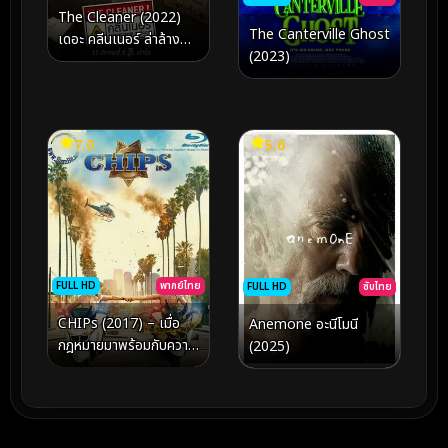
The Cleaner (2022)
The Canterville Ghost
เดอะ คลีนเนอร์ ล่าล้าง
(2023)
บาป
7.0
5.6
FULL HD
พากย์ไทย
FULL HD
ซับไทย
CHIPs (2017) – เมื่อ
Anemone อะนีโมนี
กฎหมายมาพร้อมกับความ
(2025)
ระห่ำ และมิตรภาพบนอาน
มอเตอร์ไซค์ที่เดือดทะลุ
พิกัด