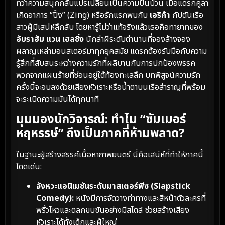
ทว่าความสนุกกลับแปรเปลี่ยนเป็นความปั่นป่วน เมื่อแดรกคูลา
เกิดอาการ “ปิ๊ง” (Zing) หรือรักแรกพบกับ
เอริก้า
กัปตันเรือ
สาวผู้มีเสน่ห์ลึกลับ โดยหารู้ไม่ว่าแท้จริงแล้วเธอคือทายาทของ
อับราฮัม แวน เฮลซิ่ง
นักล่าผีระดับตำนานที่จองล้างจอง
ผลาญเหล่ามอนสเตอร์มาทุกยุคสมัย แดรกต้องรับมือกับความ
รู้สึกที่สับสนระหว่างความรักที่ผลิบานกับการปกป้องพรรค
พวกจากแผนร้ายที่ซ่อนอยู่ใต้ท้องทะเลลึก บทพิสูจน์ความรัก
ครั้งนี้จะจบลงด้วยเสียงหัวเราะหรือน้ำตาบนเรือสำราญที่พร้อม
จะระเบิดความมันได้ทุกนาที
มุมมองนักวิจารณ์: ทำไม “ซัมเมอร์
หฤหรรษ์” ถึงเป็นภาคที่ห้ามพลาด?
ในฐานะผู้สร้างสรรค์เนื้อหาภาพยนตร์ นี่คือเสน่ห์ที่ทำให้ภาคนี้
โดดเด่น:
จังหวะแอนิเมชันระดับมาสเตอร์พีซ (Slapstick
Comedy):
หนังมีการจัดวางท่าทางและสีหน้าตัวละครที่
พริ้วไหวและตลกขบขันอย่างมีสไตล์ ช่วยสร้างเสียง
หัวเราะได้ทั้งเด็กและผู้ใหญ่