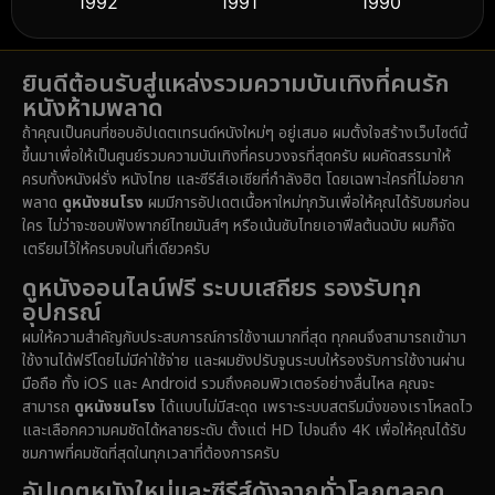
1992
1991
1990
Detective สืบสวน
(58)
1989
1988
1986
Detective สืบสวน
(72)
ยินดีต้อนรับสู่แหล่งรวมความบันเทิงที่คนรัก
1985
1983
1982
หนังห้ามพลาด
1981
1978
1974
Disaster
(14)
ถ้าคุณเป็นคนที่ชอบอัปเดตเทรนด์หนังใหม่ๆ อยู่เสมอ ผมตั้งใจสร้างเว็บไซต์นี้
1971
1962
1953
ขึ้นมาเพื่อให้เป็นศูนย์รวมความบันเทิงที่ครบวงจรที่สุดครับ ผมคัดสรรมาให้
Disney+
(5)
ครบทั้งหนังฝรั่ง หนังไทย และซีรีส์เอเชียที่กำลังฮิต โดยเฉพาะใครที่ไม่อยาก
พลาด
ดูหนังชนโรง
ผมมีการอัปเดตเนื้อหาใหม่ทุกวันเพื่อให้คุณได้รับชมก่อน
Documentary สารคดี
(91)
ใคร ไม่ว่าจะชอบฟังพากย์ไทยมันส์ๆ หรือเน้นซับไทยเอาฟีลต้นฉบับ ผมก็จัด
เตรียมไว้ให้ครบจบในที่เดียวครับ
Drama ดราม่า
(1,459)
ดูหนังออนไลน์ฟรี ระบบเสถียร รองรับทุก
อุปกรณ์
Dystopian
(16)
ผมให้ความสำคัญกับประสบการณ์การใช้งานมากที่สุด ทุกคนจึงสามารถเข้ามา
ใช้งานได้ฟรีโดยไม่มีค่าใช้จ่าย และผมยังปรับจูนระบบให้รองรับการใช้งานผ่าน
Emotional
(61)
มือถือ ทั้ง iOS และ Android รวมถึงคอมพิวเตอร์อย่างลื่นไหล คุณจะ
สามารถ
ดูหนังชนโรง
ได้แบบไม่มีสะดุด เพราะระบบสตรีมมิ่งของเราโหลดไว
Epic มหากาพย์
(219)
และเลือกความคมชัดได้หลายระดับ ตั้งแต่ HD ไปจนถึง 4K เพื่อให้คุณได้รับ
ชมภาพที่คมชัดที่สุดในทุกเวลาที่ต้องการครับ
Erotic
(37)
อัปเดตหนังใหม่และซีรีส์ดังจากทั่วโลกตลอด