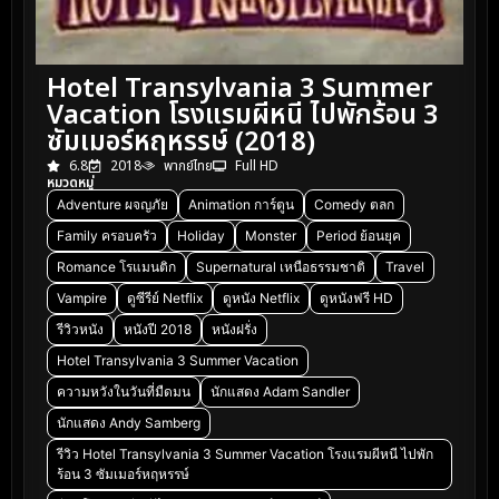
Hotel Transylvania 3 Summer
Vacation โรงแรมผีหนี ไปพักร้อน 3
ซัมเมอร์หฤหรรษ์ (2018)
6.8
2018
พากย์ไทย
Full HD
หมวดหมู่
Adventure ผจญภัย
Animation การ์ตูน
Comedy ตลก
Family ครอบครัว
Holiday
Monster
Period ย้อนยุค
Romance โรแมนติก
Supernatural เหนือธรรมชาติ
Travel
Vampire
ดูซีรีย์ Netflix
ดูหนัง Netflix
ดูหนังฟรี HD
รีวิวหนัง
หนังปี 2018
หนังฝรั่ง
Hotel Transylvania 3 Summer Vacation
ความหวังในวันที่มืดมน
นักแสดง Adam Sandler
นักแสดง Andy Samberg
รีวิว Hotel Transylvania 3 Summer Vacation โรงแรมผีหนี ไปพัก
ร้อน 3 ซัมเมอร์หฤหรรษ์