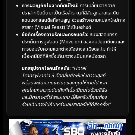
การผจญภัยในฉากทัศน์ใหม่:
การเปลี่ยนจากฉาก
ปราสาทมืดมึนมาเป็นเรือสำราญที่สีสันฉูดฉาดและดิน
แดนแอตแลนติสที่สาบสูญ ช่วยสร้างความแปลกใหม่ทาง
สายตา (Visual Feast) ได้เป็นอย่างดี
ข้อคิดเรื่องความรักและครอบครัว:
หนังสอดแทรก
ประเด็นการมูฟออน (Move on) ของคนวัยเกษียณและ
การยอมรับความแตกต่างได้อย่างละเมียดละไม ทำให้
เนื้อหามีมิติที่ลึกซึ้งเกินกว่าจะเป็นแค่หนังตลก
บทสรุปจากใจคนรักหนัง:
“Hotel
Transylvania 3 คือคลื่นยักษ์แห่งความสุขที่
พร้อมจะซัดความเครียดของคุณให้หายไป หาก
คุณโหยหาความบันเทิงที่เต็มเปี่ยมไปด้วยสีสัน
และมิตรภาพที่ไร้พรมแดน นี่คือทริปที่คุณต้อง
ร่วมเดินทางไปกับเหล่ามอนสเตอร์ให้ได้สักครั้ง!”