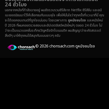
24 ชั่วโมง
Family ครอบครัว
(359)
นอกจากหนังที่กำลังฉายอยู่ ผมยังรวบรวมซีรีส์จาก Netflix ซีรีส์จีน และอนิ
เมะยอดนิยมมาไว้ให้เลือกชมกันแบบจุใจ เพื่อให้มั่นใจว่าทุกครั้งที่แวะมาที่นี่ คุณ
Fantasy จินตนาการ
(324)
จะได้เจอคอนเทนต์ที่ถูกใจแน่นอน โดยเฉพาะการ
ดูหนังชนโรง
และหนังใหม่
ปี 2026 ที่ผมคอยตรวจสอบและอัปเดตลิสต์หนังใหม่ๆ ตลอด 24 ชั่วโมง ไม่
Fiction
(14)
ว่าจะเป็นแนวแอคชั่นระทึกขวัญหรือรักโรแมนติก ผมสัญญาว่าจะคัดสรรแต่
สิ่งดีๆ มาให้ทุกคนได้สนุกกันแบบยาวๆ ครับ
Film
(59)
© 2026 chonsach.com ดูหนังชนโรง
Gothic
(4)
Grief
(8)
HBO GO
(7)
HBO Max
(3)
Healing
(17)
Heist
(26)