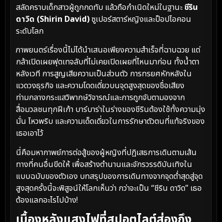
สลัดคราบเด็กสาวผู้ถูกกดทับ แล้วถือกำเนิดใหม่ในฐานะ
ชีริน
ดาวิด (Shirin David)
ซูเปอร์สตาร์หญิงและป็อปไอคอน
ระดับโลก
ภาพยนตร์เรื่องนี้ไม่ได้นำเสนอเพียงความสำเร็จที่ฉาบฉวย แต่
กล้าเปิดเผยฟุตเทจลับที่ไม่เคยเปิดเผยที่ไหนมาก่อน ทั้งน้ำตา
หลังเวที การสูญเสียความเป็นส่วนตัว การทรยศหักหลังใน
แวดวงธุรกิจ และความโดดเดี่ยวบนจุดสูงสุดของชื่อเสียง
ท่ามกลางกระแสวิพากษ์วิจารณ์และการถูกจับตามองจาก
สื่อมวลชนทุกฝีเก้า บาร์บาร่าในร่างของชีรินต้องใช้ทั้งความมุ่ง
มั่น ไหวพริบ และความเด็ดเดี่ยวในการรักษาตัวตนที่แท้จริงของ
เธอเอาไว้
นี่คือมหากาพย์การต่อสู้ของผู้หญิงที่ปฏิเสธการเดินตามเส้น
ทางที่คนอื่นขีดให้ เพื่อสร้างตำนานและจักรวรรดิบันเทิงใน
แบบฉบับของตัวเอง บทสรุปของการเดินทางจากจุดต่ำสุดสู่จุด
สูงสุดครั้งนี้จะพิสูจน์ให้โลกเห็นว่า กว่าจะเป็น “ชีริน ดาวิด” เธอ
ต้องแลกอะไรไปบ้าง!
เบื้องหลังแสงไฟที่สปอตไลต์ส่องถึง