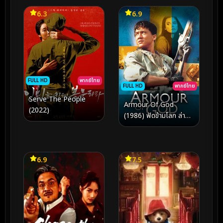
ของหัวใจ
6.3
6.9
FULL HD
พากย์ไทย
FULL HD
พากย์ไทย
Serve The People
Armour Of God
(2022)
(1986) ฟัดข้ามโลก ล่าสุด
แผ่นดิน
6.9
7.5