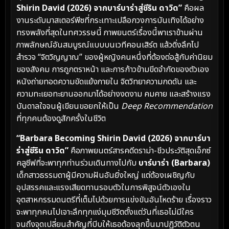
Shirin David (2026) จากบาร์บาร่าสู่ชีริน ดาวิด”
คือผล
งานระดับมาสเตอร์พีซที่กระเทาะเปลือกวงการบันเทิงได้อย่าง
ทรงพลังที่สุดในทศวรรษนี้ ภาพยนตร์เรื่องนี้พาเราข้ามผ่าน
ภาพลักษณ์อันสมบูรณ์แบบบนเวทีคอนเสิร์ต แล้วดิ่งลึกไป
สำรวจ “จิตวิญญาณ” ของผู้หญิงคนหนึ่งที่ต้องต่อสู้กับค่านิยม
ของสังคม การถูกตราหน้า และการก้าวข้ามขีดจำกัดของตัวเอง
หนังถ่ายทอดความขัดแย้งภายใน จิตวิทยาความกดดัน และ
ความทะเยอทะยานออกมาได้อย่างงดงาม คมคาย และสร้างแรง
บันดาลใจจนผู้เขียนขอยกให้เป็น
Deep Recommendation
ที่ทุกคนต้องดูสักครั้งในชีวิต
“Barbara Becoming Shirin David (2026) จากบาร์บา
ร่าสู่ชีริน ดาวิด”
คือภาพยนตร์สารคดีดราม่า-ชีวประวัติสุดเอ็กซ์
คลูซีฟที่จะพาทุกท่านร่วมเดินทางไปกับ
บาร์บาร่า (Barbara)
เด็กสาวธรรมดาผู้มีความฝันอันยิ่งใหญ่ แต่ต้องเผชิญกับ
อุปสรรคและแรงเสียดทานรอบตัวในการพิสูจน์ตัวเองใน
อุตสาหกรรมดนตรีที่เต็มไปด้วยการแข่งขันอันโหดร้าย เรื่องราว
จะพาทุกคนไปเจาะลึกทุกแง่มุมชีวิตตั้งแต่วันที่เธอไม่มีใคร
จนถึงจุดเปลี่ยนสำคัญที่บีบให้เธอต้องลุกขึ้นมาปฏิวัติตัวตน