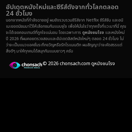
Erotic
(37)
อัปเดตหนังใหม่และซีรีส์ดังจากทั่วโลกตลอด
24 ชั่วโมง
Family ครอบครัว
(371)
นอกจากหนังที่กำลังฉายอยู่ ผมยังรวบรวมซีรีส์จาก Netflix ซีรีส์จีน และอนิ
เมะยอดนิยมมาไว้ให้เลือกชมกันแบบจุใจ เพื่อให้มั่นใจว่าทุกครั้งที่แวะมาที่นี่ คุณ
Fantasy จินตนาการ
(336)
จะได้เจอคอนเทนต์ที่ถูกใจแน่นอน โดยเฉพาะการ
ดูหนังชนโรง
และหนังใหม่
ปี 2026 ที่ผมคอยตรวจสอบและอัปเดตลิสต์หนังใหม่ๆ ตลอด 24 ชั่วโมง ไม่
Fiction
(14)
ว่าจะเป็นแนวแอคชั่นระทึกขวัญหรือรักโรแมนติก ผมสัญญาว่าจะคัดสรรแต่
สิ่งดีๆ มาให้ทุกคนได้สนุกกันแบบยาวๆ ครับ
Film
(59)
© 2026 chonsach.com ดูหนังชนโรง
Gothic
(4)
Grief
(8)
HBO GO
(7)
HBO Max
(3)
Healing
(17)