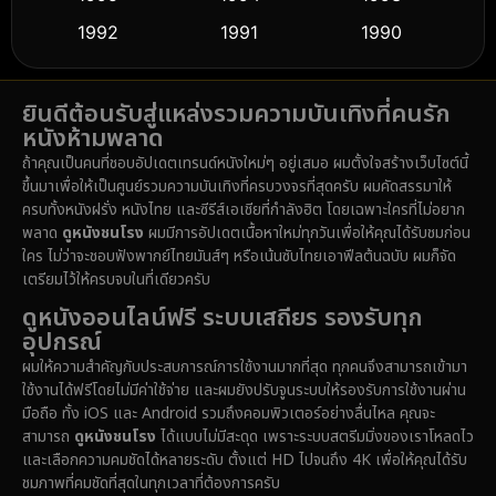
1992
1991
1990
Detective สืบสวน
(61)
1989
1988
1986
Detective สืบสวน
(76)
ยินดีต้อนรับสู่แหล่งรวมความบันเทิงที่คนรัก
1985
1983
1982
หนังห้ามพลาด
1981
1978
1974
Disaster
(14)
ถ้าคุณเป็นคนที่ชอบอัปเดตเทรนด์หนังใหม่ๆ อยู่เสมอ ผมตั้งใจสร้างเว็บไซต์นี้
1971
1962
1953
ขึ้นมาเพื่อให้เป็นศูนย์รวมความบันเทิงที่ครบวงจรที่สุดครับ ผมคัดสรรมาให้
Disney+
(5)
ครบทั้งหนังฝรั่ง หนังไทย และซีรีส์เอเชียที่กำลังฮิต โดยเฉพาะใครที่ไม่อยาก
พลาด
ดูหนังชนโรง
ผมมีการอัปเดตเนื้อหาใหม่ทุกวันเพื่อให้คุณได้รับชมก่อน
Documentary สารคดี
(92)
ใคร ไม่ว่าจะชอบฟังพากย์ไทยมันส์ๆ หรือเน้นซับไทยเอาฟีลต้นฉบับ ผมก็จัด
เตรียมไว้ให้ครบจบในที่เดียวครับ
Drama ดราม่า
(1,512)
ดูหนังออนไลน์ฟรี ระบบเสถียร รองรับทุก
อุปกรณ์
Dystopian
(16)
ผมให้ความสำคัญกับประสบการณ์การใช้งานมากที่สุด ทุกคนจึงสามารถเข้ามา
ใช้งานได้ฟรีโดยไม่มีค่าใช้จ่าย และผมยังปรับจูนระบบให้รองรับการใช้งานผ่าน
Emotional
(61)
มือถือ ทั้ง iOS และ Android รวมถึงคอมพิวเตอร์อย่างลื่นไหล คุณจะ
สามารถ
ดูหนังชนโรง
ได้แบบไม่มีสะดุด เพราะระบบสตรีมมิ่งของเราโหลดไว
Epic มหากาพย์
(228)
และเลือกความคมชัดได้หลายระดับ ตั้งแต่ HD ไปจนถึง 4K เพื่อให้คุณได้รับ
ชมภาพที่คมชัดที่สุดในทุกเวลาที่ต้องการครับ