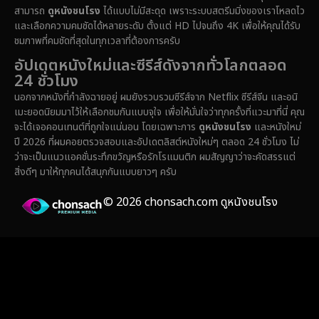
สามารถ
ดูหนังชนโรง
ได้แบบไม่มีสะดุด เพราะระบบสตรีมมิ่งของเราโหลดไว
Epic มหากาพย์
(228)
และเลือกความคมชัดได้หลายระดับ ตั้งแต่ HD ไปจนถึง 4K เพื่อให้คุณได้รับ
ชมภาพที่คมชัดที่สุดในทุกเวลาที่ต้องการครับ
Erotic
(37)
อัปเดตหนังใหม่และซีรีส์ดังจากทั่วโลกตลอด
24 ชั่วโมง
Family ครอบครัว
(371)
นอกจากหนังที่กำลังฉายอยู่ ผมยังรวบรวมซีรีส์จาก Netflix ซีรีส์จีน และอนิ
เมะยอดนิยมมาไว้ให้เลือกชมกันแบบจุใจ เพื่อให้มั่นใจว่าทุกครั้งที่แวะมาที่นี่ คุณ
Fantasy จินตนาการ
(336)
จะได้เจอคอนเทนต์ที่ถูกใจแน่นอน โดยเฉพาะการ
ดูหนังชนโรง
และหนังใหม่
ปี 2026 ที่ผมคอยตรวจสอบและอัปเดตลิสต์หนังใหม่ๆ ตลอด 24 ชั่วโมง ไม่
Fiction
(14)
ว่าจะเป็นแนวแอคชั่นระทึกขวัญหรือรักโรแมนติก ผมสัญญาว่าจะคัดสรรแต่
สิ่งดีๆ มาให้ทุกคนได้สนุกกันแบบยาวๆ ครับ
Film
(59)
© 2026 chonsach.com ดูหนังชนโรง
Gothic
(4)
Grief
(8)
HBO GO
(7)
HBO Max
(3)