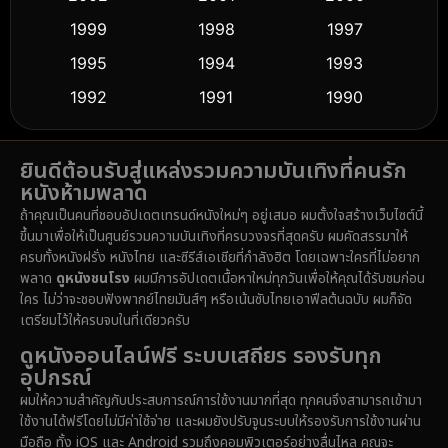
Culture
(9)
1999
1998
1997
Dance เต้น
1995
1994
1993
(10)
1992
1991
1990
Detective สืบสวน
(61)
1989
1988
1986
Detective สืบสวน
(76)
ยินดีต้อนรับสู่แหล่งรวมความบันเทิงที่คนรัก
1985
1983
1982
หนังห้ามพลาด
1981
1978
1974
Disaster
(14)
ถ้าคุณเป็นคนที่ชอบอัปเดตเทรนด์หนังใหม่ๆ อยู่เสมอ ผมตั้งใจสร้างเว็บไซต์นี้
1971
1962
1953
ขึ้นมาเพื่อให้เป็นศูนย์รวมความบันเทิงที่ครบวงจรที่สุดครับ ผมคัดสรรมาให้
Disney+
(5)
ครบทั้งหนังฝรั่ง หนังไทย และซีรีส์เอเชียที่กำลังฮิต โดยเฉพาะใครที่ไม่อยาก
พลาด
ดูหนังชนโรง
ผมมีการอัปเดตเนื้อหาใหม่ทุกวันเพื่อให้คุณได้รับชมก่อน
Documentary สารคดี
(92)
ใคร ไม่ว่าจะชอบฟังพากย์ไทยมันส์ๆ หรือเน้นซับไทยเอาฟีลต้นฉบับ ผมก็จัด
เตรียมไว้ให้ครบจบในที่เดียวครับ
Drama ดราม่า
(1,512)
ดูหนังออนไลน์ฟรี ระบบเสถียร รองรับทุก
อุปกรณ์
Dystopian
(16)
ผมให้ความสำคัญกับประสบการณ์การใช้งานมากที่สุด ทุกคนจึงสามารถเข้ามา
ใช้งานได้ฟรีโดยไม่มีค่าใช้จ่าย และผมยังปรับจูนระบบให้รองรับการใช้งานผ่าน
Emotional
(61)
มือถือ ทั้ง iOS และ Android รวมถึงคอมพิวเตอร์อย่างลื่นไหล คุณจะ