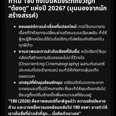
ทำไม 180 ถึงเป็นหนังระทึกขวัญที่
“ต้องดู” แห่งปี 2026? (มุมมองจากนัก
สร้างสรรค์)
คอนเซปต์การเล่าเรื่องที่แปลกใหม่:
การใช้แกนกลาง
เรื่องที่ว่าด้วยการเปลี่ยนผ่านตัวตนแบบเฉียบพลัน ทำให้
ผู้ชมรู้สึกเหมือนได้ร่วมไขปริศนาไปพร้อมกับตัวเอกใน
ทุกฝีก้าว
งานภาพและการลำดับเสียงที่บีบคั้น:
หนังเลือกใช้มุม
กล้องที่สร้างความมึนงงและไม่น่าไว้วางใจ
(Disorienting Cinematography) ผสานกับดนตรี
ประกอบที่เร่งเร้าอารมณ์ จนทำให้เกิดภาวะลุ้นระทึก
ตลอดเวลา
บทสรุปที่หักมุมซ้อนหักมุม:
เตรียมตัวรับแรงกระแทก
จากตอนจบที่ไม่มีใครคาดคิด ซึ่งจะทำให้คุณต้องกลับไป
ย้อนดูตั้งแต่ต้นอีกครั้งเพื่อหาเบาะแสที่ซ่อนอยู่
“180 (2026) คือภาพยนตร์ที่จะพิสูจน์ว่า ความจริงมีหลาย
ด้าน และบางครั้งการมองย้อนกลับไป 180 องศา อาจทำให้
เราเห็นสิ่งที่น่ากลัวที่สุด… นั่นคือตัวเราเอง”