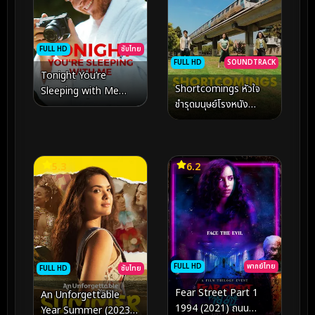
FULL HD
ซับไทย
FULL HD
SOUNDTRACK
Tonight You’re
Shortcomings หัวใจ
Sleeping with Me
ชำรุดมนุษย์โรงหนัง
(2023) คืนนี้อยู่ด้วยกันนะ
(2023)
5.3
6.2
FULL HD
พากย์ไทย
FULL HD
ซับไทย
Fear Street Part 1
An Unforgettable
1994 (2021) ถนน
Year Summer (2023)