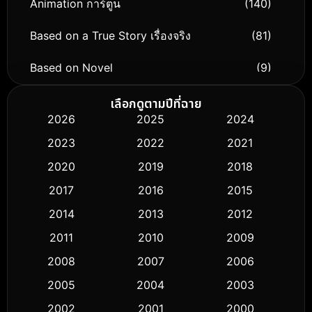
Animation การ์ตูน
(140)
Based on a True Story เรื่องจริง
(81)
Based on Novel
(9)
Biography ชีวิตจริง
(76)
เลือกดูตามปีที่ฉาย
2026
2025
2024
Black Comedy
(326)
2023
2022
2021
Classic หนังคลาสสิก
(50)
2020
2019
2018
2017
2016
2015
Comedy ตลก
(451)
2014
2013
2012
Coming-of-age ชีวิตวัยรุ่น
(62)
2011
2010
2009
Crime อาชญากรรม
(530)
2008
2007
2006
2005
2004
2003
Cult Film
(5)
2002
2001
2000