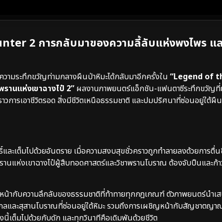
er 2 การกลับมาของความลี้ลับแห่งพงไพร แล
ความระทึกขวัญท่ามกลางผืนป่าหิมะได้กลับมาอีกครั้งใน
“Legend of t
รานแห่งเขาฉางไป๋ 2”
ผลงานภาพยนตร์แอ็กชัน-แฟนตาซีระทึกขวัญที่
าวการเอาชีวิตรอด สิ่งมีชีวิตเหนือธรรมชาติ และปมปริศนาที่ซ่อนอยู่ใต้ผืนน
ทธิ์และเต็มไปด้วยอันตราย เมื่อความสงบสุขชั่วคราวถูกทำลายลงด้วยการตื่นข
นแห่งเขาฉางไป๋ผู้สืบทอดศาสตร์และวิชาพรานโบราณ ต้องจับปืนและก้าวเข
เผชิญหน้ากับความลึกลับของธรรมชาติที่ท้าทายทุกกฎเกณฑ์ ตัวภาพยนตร์นำเส
ยกลและสุสานโบราณที่ซ่อนอยู่ใต้หิมะ รวมถึงการเผชิญหน้ากับสัญชาตญ
นี้เต็มไปด้วยกับดัก และทุกวินาทีคือเดิมพันด้วยชีวิต