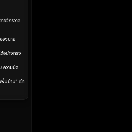
MONOMAX
(2)
Monster
(25)
ยายจักรวาล
Movie Collection
(2)
อยของนาย
Musical เพลง
(66)
ได้อย่างทรง
Mystery ลึกลับ
(372)
ยบ ความมืด
nature
(4)
ื้นบ้าน” เข้า
Parody
(3)
Period ย้อนยุค
(97)
Political การเมือง
(20)
Political การเมือง
(40)