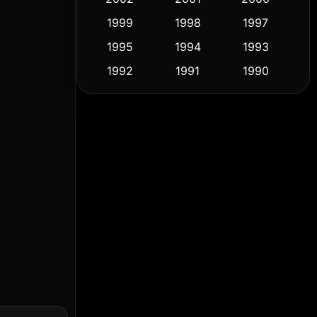
1999
1998
1997
Culture
(9)
1995
1994
1993
Dance เต้น
(10)
1992
1991
1990
1989
1988
1986
Detective สืบสวน
(58)
1985
1983
1982
Detective สืบสวน
(72)
1981
1978
1974
Disaster
(14)
1971
1962
1953
Disney+
(5)
Documentary สารคดี
(91)
Drama ดราม่า
(1,459)
Dystopian
(16)