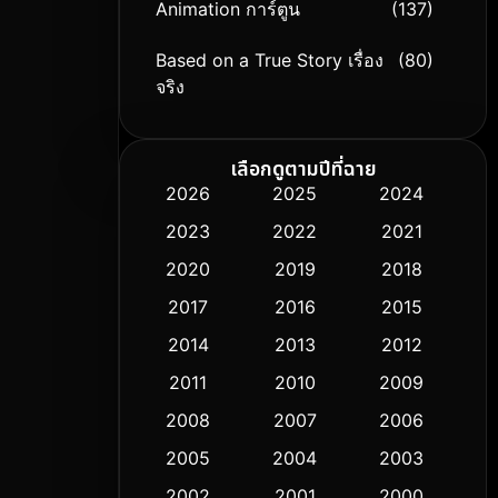
Animation การ์ตูน
(137)
Based on a True Story เรื่อง
(80)
จริง
Based on Novel
(9)
เลือกดูตามปีที่ฉาย
Biography ชีวิตจริง
(75)
2026
2025
2024
2023
2022
2021
Black Comedy
(306)
2020
2019
2018
Classic หนังคลาสสิก
(50)
2017
2016
2015
Comedy ตลก
(433)
2014
2013
2012
2011
2010
2009
Coming-of-age ชีวิตวัยรุ่น
(61)
2008
2007
2006
Crime อาชญากรรม
(511)
2005
2004
2003
Cult Film
2002
2001
2000
(5)