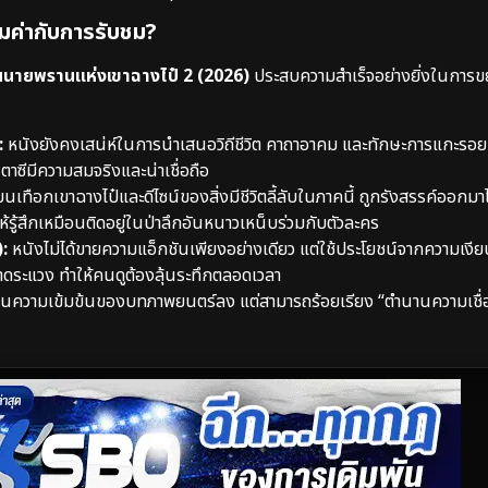
้มค่ากับการรับชม?
นายพรานแห่งเขาฉางไป๋ 2 (2026)
ประสบความสำเร็จอย่างยิ่งในการข
:
หนังยังคงเสน่ห์ในการนำเสนอวิถีชีวิต คาถาอาคม และทักษะการแกะร
ตาซีมีความสมจริงและน่าเชื่อถือ
เทือกเขาฉางไป๋และดีไซน์ของสิ่งมีชีวิตลี้ลับในภาคนี้ ถูกรังสรรค์ออกมา
้สึกเหมือนติดอยู่ในป่าลึกอันหนาวเหน็บร่วมกับตัวละคร
:
หนังไม่ได้ขายความแอ็กชันเพียงอย่างเดียว แต่ใช้ประโยชน์จากความเงี
ระแวง ทำให้คนดูต้องลุ้นระทึกตลอดเวลา
ด้ลดทอนความเข้มข้นของบทภาพยนตร์ลง แต่สามารถร้อยเรียง “ตำนานความเชื่อพ