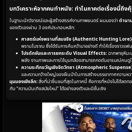
บทวิเคราะห์จากคนทำหนัง: ทำไมภาคต่อเรื่องนี้ถึงคุ
ในฐานะนักวิจารณ์และผู้สร้างสรรค์งานภาพยนตร์ ผมมองว่า
ตำนาน
ของตัวเองผ่าน 3 องค์ประกอบหลัก:
ศาสตร์แห่งพรานที่สมจริง (Authentic Hunting Lore)
พรานโบราณ ซึ่งได้รับการค้นคว้ามาอย่างดี ทำให้เรื่องราวแฟน
โปรดักชันและการยกระดับ Visual Effects:
ฉากพายุหิมะบน
พลัง งานภาพและการใช้มุมกล้องสามารถกดดันอารมณ์คนดูให้รู
ความระทึกขวัญเชิงจิตวิทยา (Atmospheric Suspense)
และความกว้างใหญ่ของผืนป่าในการสร้างบรรยากาศความหวาด
มุมมองเชิงลึก:
สิ่งที่น่าชื่นชมที่สุดในภาคนี้ คือการที่หนังไม่ไ
กับ “ความบันเทิงสมัยใหม่” ได้อย่างลงตัวและมีชั้นเชิง