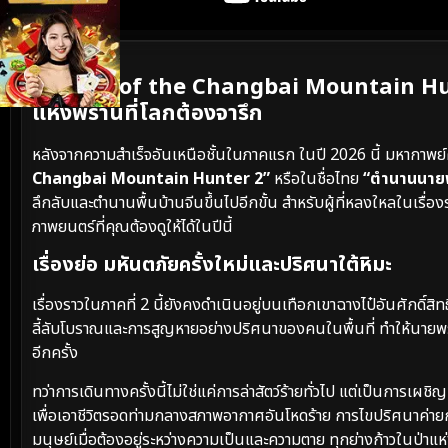
เนื้อเรื่องย่อ
Legend of the Changbai Mountain Hunt
แห่งพรานที่โลกต้องจารึก
หลังจากความสำเร็จอันเหนือชั้นในภาคแรก ในปี 2026 นี้ มหากาพย์
Changbai Mountain Hunter 2”
หรือในชื่อไทย
“ตำนานนายพ
ลึกลับและตำนานพื้นบ้านจีนขึ้นไปอีกขั้น สำหรับผู้ที่หลงใหลในเรื่องร
ภาพยนตร์ที่คุณต้องดูให้ได้ในปีนี้
เรื่องย่อ มหันตภัยครั้งใหม่และปริศนาใต้หิมะ
เรื่องราวในภาคที่ 2 นี้ยังคงดำเนินอยู่บนเทือกเขาฉางไป๋อันศักดิ์สิ
ลี้ลับโบราณและการสูญหายอย่างปริศนาของคนในพื้นที่ ทำให้นายพรา
อีกครั้ง
ทว่าการเดินทางครั้งนี้ไม่ใช่แค่การล่าสัตว์ร้ายทั่วไป แต่เป็นการ
เพื่อเอาชีวิตรอดท่ามกลางสภาพอากาศอันโหดร้าย การไขปริศนาค่า
มนุษย์เมื่อต้องอยู่ระหว่างความเป็นและความตาย ทุกย่างก้าวในป่าแห่ง