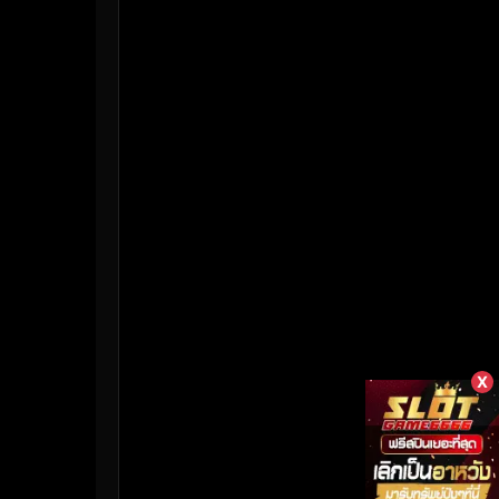
HBO Max
(3)
Healing
(17)
Heist
(26)
Historical
(7)
History ประวัติศาสตร์
(55)
Holiday
(3)
Horror สยองขวัญ
(387)
Human
(50)
X
Inspirational แรงบันดาลใจ
(158)
Investigation
(33)