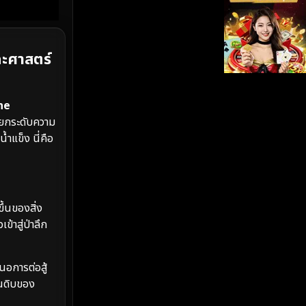
iQIYI
(19)
Kids
(17)
ะศาสตร์
LGBTQ
(5)
he
Love
(26)
ยกระดับความ
้ำแข็ง นี่คือ
Martial
(6)
Martial Arts
(35)
ึ้นของสิ่ง
marvel
(2)
้าสู่ป่าลึก
Melodrama
(6)
นอการต่อสู้
Military
(8)
าณดิบของ