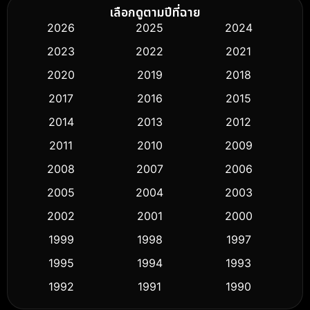
Biography ชีวิตจริง
(76)
เลือกดูตามปีที่ฉาย
2026
2025
2024
Black Comedy
(326)
2023
2022
2021
Classic หนังคลาสสิก
(50)
2020
2019
2018
2017
2016
2015
Comedy ตลก
(451)
2014
2013
2012
Coming-of-age ชีวิตวัยรุ่น
(62)
2011
2010
2009
Crime อาชญากรรม
(530)
2008
2007
2006
2005
2004
2003
Cult Film
(5)
2002
2001
2000
Culture
(9)
1999
1998
1997
Dance เต้น
1995
1994
1993
(10)
1992
1991
1990
Detective สืบสวน
(61)
1989
1988
1986