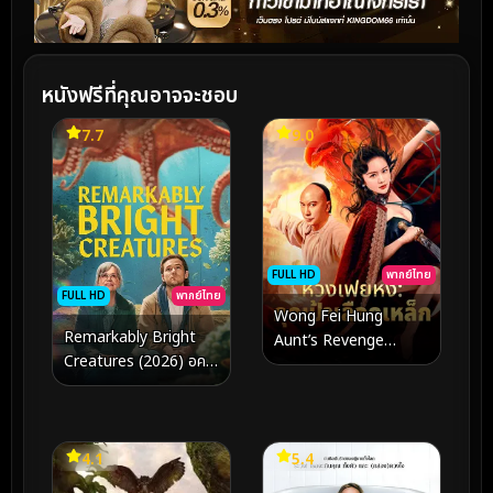
หนังฟรีที่คุณอาจจะชอบ
7.7
9.0
FULL HD
พากย์ไทย
FULL HD
พากย์ไทย
Wong Fei Hung
Remarkably Bright
Aunt’s Revenge
Creatures (2026) อค
(2024) หวงเฟยหง คุณ
วาเรียมสำหรับคน หมึก
ป้าเลือดเหล็กทั้งสิบสาม
และสิ่งของ
4.1
5.4