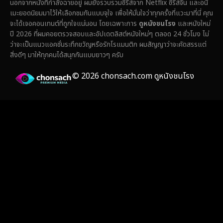
นอกจากหนังที่กำลังฉายอยู่ ผมยังรวบรวมซีรีส์จาก Netflix ซีรีส์จีน และอนิ
เมะยอดนิยมมาไว้ให้เลือกชมกันแบบจุใจ เพื่อให้มั่นใจว่าทุกครั้งที่แวะมาที่นี่ คุณ
Fantasy จินตนาการ
(336)
จะได้เจอคอนเทนต์ที่ถูกใจแน่นอน โดยเฉพาะการ
ดูหนังชนโรง
และหนังใหม่
ปี 2026 ที่ผมคอยตรวจสอบและอัปเดตลิสต์หนังใหม่ๆ ตลอด 24 ชั่วโมง ไม่
Fiction
(14)
ว่าจะเป็นแนวแอคชั่นระทึกขวัญหรือรักโรแมนติก ผมสัญญาว่าจะคัดสรรแต่
สิ่งดีๆ มาให้ทุกคนได้สนุกกันแบบยาวๆ ครับ
Film
(59)
© 2026 chonsach.com ดูหนังชนโรง
Gothic
(4)
Grief
(8)
HBO GO
(7)
HBO Max
(3)
Healing
(17)
Heist
(27)