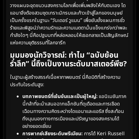
วางแผนจะจุดชนวนสงครามโลกเพื่อเพิ่มพลังให้กับตนเอง ได
แอนาจึงต้องสวมชุดเกราะนักรบและก้าวเข้าสู่โลกของมนุษย์
เป็นครั้งแรกในฐานะ “วันเดอร์ วูแมน” เพื่อยับยั้งแผนการชั่ว
ร้ายและพิสูจน์ว่าความรักและความเมตตานั้นแข็งแกร่งกว่าพละ
กำลังใดๆ นี่คือปฐมบทที่หล่อหลอมให้เธอกลายเป็นสัญลักษณ์
แห่งความยุติธรรมที่โลกจารึก
มุมมองนักวิจารณ์: ทำไม “ฉบับย้อน
รำลึก” นี้ถึงเป็นงานระดับมาสเตอร์พีซ?
ในฐานะผู้สร้างสรรค์เนื้อหาภาพยนตร์ นี่คือมิติที่สร้างความ
ประทับใจระดับสูง:
บทภาพยนตร์ที่เข้มข้นและเป็นผู้ใหญ่:
แอนิเมชันภาค
นี้กล้าที่จะนำเสนอฉากแอ็กชันที่ดุเดือดและการเชือด
เฉือนทางความคิดระหว่างไดแอนาและแอรีส ซึ่งสะท้อน
ถึงมุมมองทางการเมืองและปรัชญาของสงครามได้
อย่างยอดเยี่ยม
การพากย์เสียงระดับพรีเมียม:
การได้ Keri Russell