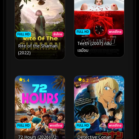
FULL HD
พากย์ไทย
FULL HD
ซับไทย
Teeth (2007) กลีบ
Rite of the Shaman
เขมือบ
(2022)
5.4
6.2
FULL HD
พากย์ไทย
FULL HD
พากย์ไทย
72 Hours (2026) 72
Detective Conan