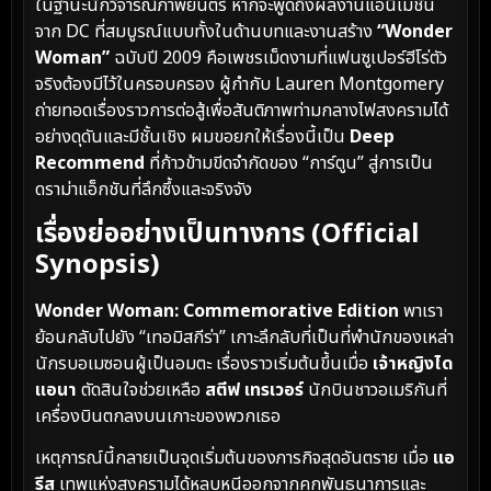
ในฐานะนักวิจารณ์ภาพยนตร์ หากจะพูดถึงผลงานแอนิเมชัน
จาก DC ที่สมบูรณ์แบบทั้งในด้านบทและงานสร้าง
“Wonder
Woman”
ฉบับปี 2009 คือเพชรเม็ดงามที่แฟนซูเปอร์ฮีโร่ตัว
จริงต้องมีไว้ในครอบครอง ผู้กำกับ Lauren Montgomery
ถ่ายทอดเรื่องราวการต่อสู้เพื่อสันติภาพท่ามกลางไฟสงครามได้
อย่างดุดันและมีชั้นเชิง ผมขอยกให้เรื่องนี้เป็น
Deep
Recommend
ที่ก้าวข้ามขีดจำกัดของ “การ์ตูน” สู่การเป็น
ดราม่าแอ็กชันที่ลึกซึ้งและจริงจัง
เรื่องย่ออย่างเป็นทางการ (Official
Synopsis)
Wonder Woman: Commemorative Edition
พาเรา
ย้อนกลับไปยัง “เทอมิสกีร่า” เกาะลึกลับที่เป็นที่พำนักของเหล่า
นักรบอเมซอนผู้เป็นอมตะ เรื่องราวเริ่มต้นขึ้นเมื่อ
เจ้าหญิงได
แอนา
ตัดสินใจช่วยเหลือ
สตีฟ เทรเวอร์
นักบินชาวอเมริกันที่
เครื่องบินตกลงบนเกาะของพวกเธอ
เหตุการณ์นี้กลายเป็นจุดเริ่มต้นของภารกิจสุดอันตราย เมื่อ
แอ
รีส
เทพแห่งสงครามได้หลบหนีออกจากคุกพันธนาการและ