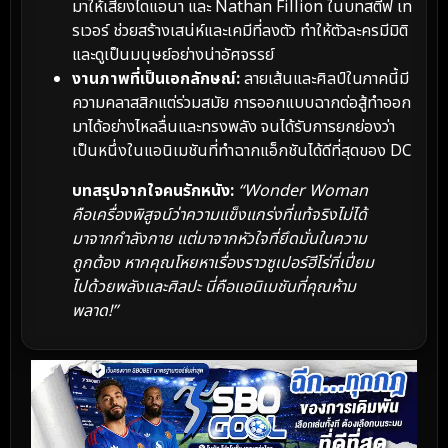
มาให้เสียงไดแอนา และ Nathan Fillion ในบทสตีฟ เท
รเวอร์ ช่วยสร้างเสน่ห์และเคมีที่ลงตัว ทำให้ตัวละครมีมิติ
และดูเป็นมนุษย์อย่างน่าอัศจรรย์
งานภาพที่เป็นเอกลักษณ์:
ลายเส้นและศิลป์ในภาคนี้มี
ความคลาสสิกแต่ร่วมสมัย การออกแบบฉากต่อสู้ทำออก
มาได้อย่างไหลลื่นและทรงพลัง จนได้รับการยกย่องว่า
เป็นหนึ่งในแอนิเมชันที่ทำฉากแอ็กชันได้ดีที่สุดของ DC
บทสรุปจากใจคนรักหนัง:
“Wonder Woman
คือเครื่องพิสูจน์ว่าความแข็งแกร่งที่แท้จริงไม่ได้
มาจากกำลังกาย แต่มาจากหัวใจที่ยึดมั่นในความ
ถูกต้อง หากคุณโหยหาเรื่องราวซูเปอร์ฮีโร่ที่เปี่ยม
ไปด้วยพลังและศิลปะ นี่คือแอนิเมชันที่คุณห้าม
พลาด!”