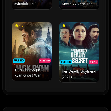
ชั่วโมงในไมแอมี
Movie 22 Zero The
Enforcer ยอดนักสืบจิ๋ว
โคนัน ปฏิบัติการสายลับ
เดอะซีโร่ (2018)
6.7
5.1
FULL HD
พากย์ไทย
FULL HD
ซับไทย
Tom Clancys Jack
Her Deadly Boyfriend
Ryan Ghost War
(2021)
(2026)