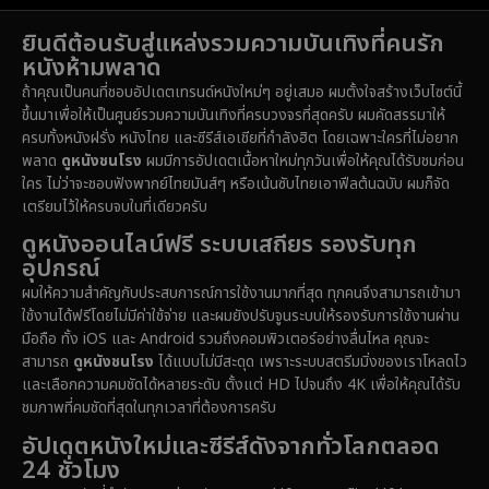
Detective สืบสวน
(76)
ยินดีต้อนรับสู่แหล่งรวมความบันเทิงที่คนรัก
1985
1983
1982
หนังห้ามพลาด
1981
1978
1974
Disaster
(14)
ถ้าคุณเป็นคนที่ชอบอัปเดตเทรนด์หนังใหม่ๆ อยู่เสมอ ผมตั้งใจสร้างเว็บไซต์นี้
1971
1962
1953
ขึ้นมาเพื่อให้เป็นศูนย์รวมความบันเทิงที่ครบวงจรที่สุดครับ ผมคัดสรรมาให้
Disney+
(5)
ครบทั้งหนังฝรั่ง หนังไทย และซีรีส์เอเชียที่กำลังฮิต โดยเฉพาะใครที่ไม่อยาก
พลาด
ดูหนังชนโรง
ผมมีการอัปเดตเนื้อหาใหม่ทุกวันเพื่อให้คุณได้รับชมก่อน
Documentary สารคดี
(92)
ใคร ไม่ว่าจะชอบฟังพากย์ไทยมันส์ๆ หรือเน้นซับไทยเอาฟีลต้นฉบับ ผมก็จัด
เตรียมไว้ให้ครบจบในที่เดียวครับ
Drama ดราม่า
(1,512)
ดูหนังออนไลน์ฟรี ระบบเสถียร รองรับทุก
อุปกรณ์
Dystopian
(16)
ผมให้ความสำคัญกับประสบการณ์การใช้งานมากที่สุด ทุกคนจึงสามารถเข้ามา
ใช้งานได้ฟรีโดยไม่มีค่าใช้จ่าย และผมยังปรับจูนระบบให้รองรับการใช้งานผ่าน
Emotional
(61)
มือถือ ทั้ง iOS และ Android รวมถึงคอมพิวเตอร์อย่างลื่นไหล คุณจะ
สามารถ
ดูหนังชนโรง
ได้แบบไม่มีสะดุด เพราะระบบสตรีมมิ่งของเราโหลดไว
Epic มหากาพย์
(228)
และเลือกความคมชัดได้หลายระดับ ตั้งแต่ HD ไปจนถึง 4K เพื่อให้คุณได้รับ
ชมภาพที่คมชัดที่สุดในทุกเวลาที่ต้องการครับ
Erotic
(37)
อัปเดตหนังใหม่และซีรีส์ดังจากทั่วโลกตลอด
24 ชั่วโมง
Family ครอบครัว
(371)