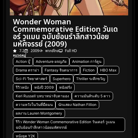
Wonder Woman
Commemorative Edition วันเด
อร์ วูแมน ฉบับย้อนรำลึกสาวน้อย
มหัศจรรย์ (2009)
7.2
2009
พากย์ไทย
Full HD
หมวดหมู่
Action บู๊
Adventure ผจญภัย
Animation การ์ตูน
Drama ดราม่า
Fantasy จินตนาการ
Fiction
HBO Max
Sci-Fi วิทยาศาสตร์
Superhero
Thriller ระทึกขวัญ
รีวิวหนัง
หนังปี 2009
หนังฝรั่ง
Keri Russell บทบาทน่าจับตามอง
ความมันส์ระดับ 5 ดาว
ความหวังในวันที่มืดมน
นักแสดง Nathan Fillion
ผลงาน Lauren Montgomery
รีวิว Wonder Woman Commemorative Edition วันเดอร์ วูแมน
ฉบับย้อนรำลึกสาวน้อยมหัศจรรย์
หนังยุค Y2K