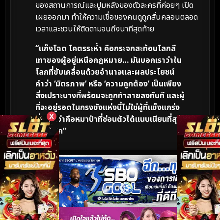
ของสถานการณ์และปูมหลังของตัวละครที่ค่อยๆ เปิด
เผยออกมา ทำให้ความเชื่อของคนดูถูกสั่นคลอนตลอด
เวลาและชวนให้ติดตามจนถึงนาทีสุดท้าย
“แก๊งโฉด โคตรระห่ำ คือกระจกสะท้อนโลกสี
เทาของผู้อยู่เหนือกฎหมาย… มันบอกเราว่าใน
โลกที่ขับเคลื่อนด้วยอำนาจและผลประโยชน์
คำว่า ‘มิตรภาพ’ หรือ ‘ความถูกต้อง’ เป็นเพียง
สิ่งเปราะบางที่พร้อมจะถูกทำลายลงทันที และผู้
ที่จะอยู่รอดในกรงขังแห่งนี้ไม่ใช่ผู้ที่แข็งแกร่ง
X
ที่สุด ทว่าคือหมาป่าที่ซ่อนตัวได้แนบเนียนที่สุด
ต่างหาก”