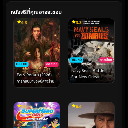
หนังฟรีที่คุณอาจจะชอบ
6.3
3.3
FULL HD
พากย์ไทย
FULL HD
พากย์ไทย
Navy Seals Battle
Evil’s Return (2026)
For New Orleans
การกลับมาของปีศาจร้าย
หน่วยจู่โจมทะลวงเมือง
ซอมบี้: สมรภูมิเดือดปิด
เมืองนรก
5.5
6.6