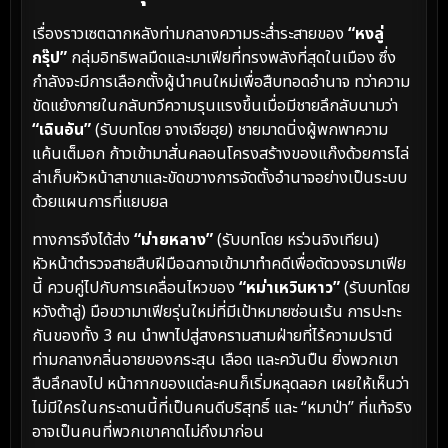
เรื่องราวเซตฉากหลังท่ามกลางความระส่ำระสายของ
“หงลู่
กรุ๊ป”
กลุ่มอิทธิพลมืดและมาเฟียที่ทรงพลังที่สุดในเมือง ซึ่ง
กำลังจะมีการเลือกตั้งผู้นำคนใหม่เพื่อสืบทอดอำนาจ ทว่าความ
ขัดแย้งภายในกลับทวีความรุนแรงขึ้นเมื่อมีชายลึกลับนามว่า
“เฉินอัน”
(รับบทโดย จางเจียฮุย) ชายมาดนิ่งผู้พกพาความ
แค้นเต็มอก ก้าวเข้ามาสั่นคลอนโครงสร้างของแก๊งด้วยการไล่
ล่าเก็บหัวหน้าสาขาและขัดขวางการจัดตั้งอำนาจอย่างเป็นระบบ
ด้วยแผนการที่แยบยล
ทางการจึงได้ส่ง
“ม่ายหลาง”
(รับบทโดย หร่วนจิงเทียน)
หัวหน้าตำรวจสายสืบฝีมือฉกาจเข้ามาทำคดีเพื่อตัดวงจรมาเฟีย
นี้ ควบคู่ไปกับการเคลื่อนไหวของ
“หม่าเหวินหาว”
(รับบทโดย
หวังต้าลู่) มือขวามาเฟียรุ่นใหม่ที่มีเป้าหมายซ่อนเร้น การปะทะ
กันของทั้ง 3 คน นำพาไปสู่สงครามสามฝ่ายที่ไร้ความปรานี
ท่ามกลางกลิ่นอายของกระสุน เลือด และควันปืน ยิ่งพวกเขา
สืบลึกลงไป หน้ากากของแต่ละคนก็เริ่มหลุดลอก เผยให้เห็นว่า
ไม่มีใครในกระดานนี้ที่เป็นคนดีบริสุทธิ์ และ “หมาป่า” ที่แท้จริง
อาจเป็นคนที่พวกเขาคาดไม่ถึงมาก่อน