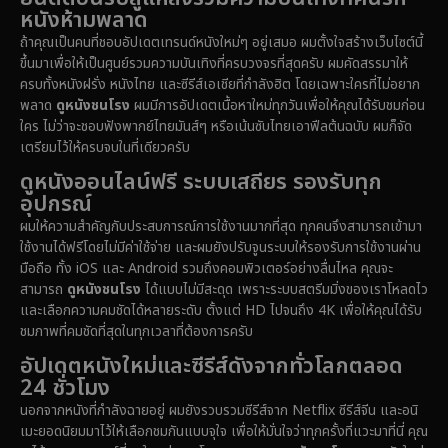
หนังห้ามพลาด
1981
1978
1974
Disaster
(14)
ถ้าคุณเป็นคนที่ชอบอัปเดตเทรนด์หนังใหม่ๆ อยู่เสมอ ผมตั้งใจสร้างเว็บไซต์นี้
1971
1962
1953
ขึ้นมาเพื่อให้เป็นศูนย์รวมความบันเทิงที่ครบวงจรที่สุดครับ ผมคัดสรรมาให้
Disney+
(5)
ครบทั้งหนังฝรั่ง หนังไทย และซีรีส์เอเชียที่กำลังฮิต โดยเฉพาะใครที่ไม่อยาก
พลาด
ดูหนังชนโรง
ผมมีการอัปเดตเนื้อหาใหม่ทุกวันเพื่อให้คุณได้รับชมก่อน
Documentary สารคดี
(91)
ใคร ไม่ว่าจะชอบฟังพากย์ไทยมันส์ๆ หรือเน้นซับไทยเอาฟีลต้นฉบับ ผมก็จัด
เตรียมไว้ให้ครบจบในที่เดียวครับ
Drama ดราม่า
(1,485)
ดูหนังออนไลน์ฟรี ระบบเสถียร รองรับทุก
อุปกรณ์
Dystopian
(16)
ผมให้ความสำคัญกับประสบการณ์การใช้งานมากที่สุด ทุกคนจึงสามารถเข้ามา
ใช้งานได้ฟรีโดยไม่มีค่าใช้จ่าย และผมยังปรับจูนระบบให้รองรับการใช้งานผ่าน
Emotional
(61)
มือถือ ทั้ง iOS และ Android รวมถึงคอมพิวเตอร์อย่างลื่นไหล คุณจะ
สามารถ
ดูหนังชนโรง
ได้แบบไม่มีสะดุด เพราะระบบสตรีมมิ่งของเราโหลดไว
Epic มหากาพย์
(222)
และเลือกความคมชัดได้หลายระดับ ตั้งแต่ HD ไปจนถึง 4K เพื่อให้คุณได้รับ
ชมภาพที่คมชัดที่สุดในทุกเวลาที่ต้องการครับ
Erotic
(37)
อัปเดตหนังใหม่และซีรีส์ดังจากทั่วโลกตลอด
24 ชั่วโมง
Family ครอบครัว
(365)
นอกจากหนังที่กำลังฉายอยู่ ผมยังรวบรวมซีรีส์จาก Netflix ซีรีส์จีน และอนิ
เมะยอดนิยมมาไว้ให้เลือกชมกันแบบจุใจ เพื่อให้มั่นใจว่าทุกครั้งที่แวะมาที่นี่ คุณ
Fantasy จินตนาการ
(329)