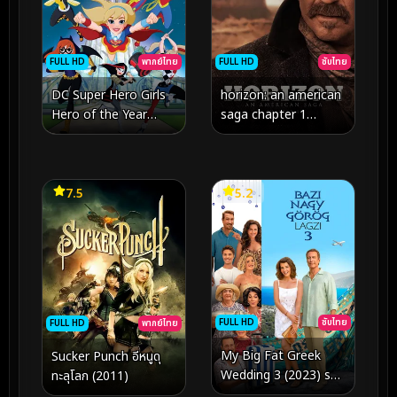
FULL HD
พากย์ไทย
FULL HD
ซับไทย
DC Super Hero Girls
horizon: an american
Hero of the Year
saga chapter 1
(2016) แก๊งค์สาว ดีซีซู
(2024)
เปอร์ฮีโร่ ฮีโร่แห่งปี
7.5
5.2
FULL HD
ซับไทย
FULL HD
พากย์ไทย
My Big Fat Greek
Sucker Punch อีหนูดุ
Wedding 3 (2023) รวม
ทะลุโลก (2011)
ญาติงานแต่งตระกูลจี้วาย