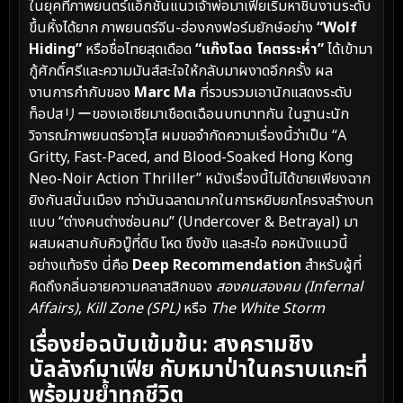
ในยุคที่ภาพยนตร์แอ็กชันแนวเจ้าพ่อมาเฟียเริ่มหาชิ้นงานระดับ
ขึ้นหิ้งได้ยาก ภาพยนตร์จีน-ฮ่องกงฟอร์มยักษ์อย่าง
“Wolf
Hiding”
หรือชื่อไทยสุดเดือด
“แก๊งโฉด โคตรระห่ำ”
ได้เข้ามา
กู้ศักดิ์ศรีและความมันส์สะใจให้กลับมาผงาดอีกครั้ง ผล
งานการกำกับของ
Marc Ma
ที่รวบรวมเอานักแสดงระดับ
ท็อปสリーของเอเชียมาเชือดเฉือนบทบาทกัน ในฐานะนัก
วิจารณ์ภาพยนตร์อาวุโส ผมขอจำกัดความเรื่องนี้ว่าเป็น “A
Gritty, Fast-Paced, and Blood-Soaked Hong Kong
Neo-Noir Action Thriller” หนังเรื่องนี้ไม่ได้ขายเพียงฉาก
ยิงกันสนั่นเมือง ทว่ามันฉลาดมากในการหยิบยกโครงสร้างบท
แบบ “ต่างคนต่างซ่อนคม” (Undercover & Betrayal) มา
ผสมผสานกับคิวบู๊ที่ดิบ โหด ขึงขัง และสะใจ คอหนังแนวนี้
อย่างแท้จริง นี่คือ
Deep Recommendation
สำหรับผู้ที่
คิดถึงกลิ่นอายความคลาสสิกของ
สองคนสองคม (Infernal
Affairs)
,
Kill Zone (SPL)
หรือ
The White Storm
เรื่องย่อฉบับเข้มข้น: สงครามชิง
บัลลังก์มาเฟีย กับหมาป่าในคราบแกะที่
พร้อมขย้ำทุกชีวิต