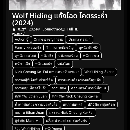
Wolf Hiding แก๊งโฉด โคตรระห่ำ
(2024)
8.2
2024
Soundtrack
Full HD
หมวดหมู่
Action บู๊
Crime อาชญากรรม
Drama ดราม่า
Family ครอบครัว
Thriller ระทึกขวัญ
ดูหนังฟรี HD
ดูหนังออนไลน์
หนังฝรั่ง
หนังยอดนิยม
หนังฮ่องกง
หนังเอเชีย
หนังแนะนำ
หนังใหม่
Nick Cheung Ka-Fai บทบาทน่าจับตามอง
Wolf Hiding เรื่องย่อ
การต่อสู้ที่เดิมพันด้วยชีวิต
การปะทะเดือดของแก๊งคู่แค้น
การหักมุมที่คาดไม่ถึง
การแสดง
ความหวังในวันที่มืดมน
นักแสดง Ethan Juan
นักแสดง Nick Cheung Ka-Fai
น้ำตาซึมด้วยความประทับใจ
บทภาพยนตร์
ปฏิบัติการสุดเดือด
ผลงาน Ethan Juan
ผลงาน Nick Cheung Ka-Fai
ผู้กำกับ Marc Ma
พล็อตตำรวจไล่ล่าสุดเข้มข้น
รีวิว Wolf Hiding
หนังDrama