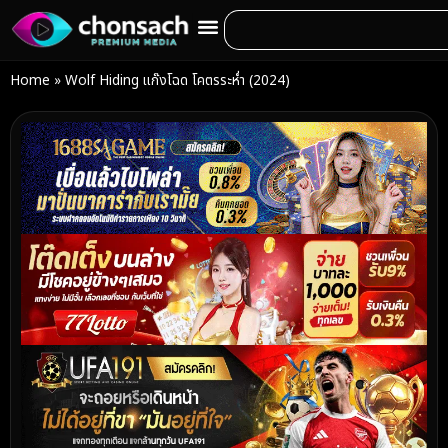
Home
»
Wolf Hiding แก๊งโฉด โคตรระห่ำ (2024)