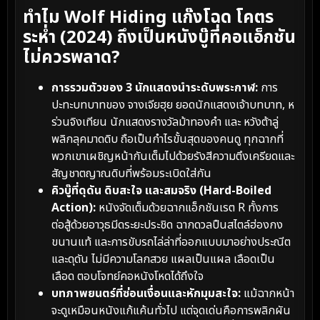
ทำไม Wolf Hiding แก๊งโฉด โคตร
ระห่ำ (2024) ถึงเป็นหนังบู๊ที่คอแอ็กชัน
ไม่ควรพลาด?
การรวมตัวของ 3 นักแสดงนำระดับพระกาฬ:
การ
ปะทะบทบาทของ จางเจียฮุย ยอดนักแสดงเจ้าบทบาท, ห
ร่วนจิงเทียน นักแสดงรางวัลม้าทองคำ และ หวังต้าลู่
พลิกลุคมาดดิบ ถือเป็นกำไรขั้นสุดของคนดู ทุกฉากที่
พวกเขาเผชิญหน้ากันเต็มไปด้วยรังสีความตึงเครียดและ
สัญชาตญาณดิบที่พร้อมระเบิดใส่กัน
คิวบู๊ที่ดุดัน ดิบสะใจ และสมจริง (Hard-Boiled
Action):
หนังจัดเต็มด้วยฉากแอ็กชันเรต R ทั้งการ
ต่อสู้ด้วยอาวุธมีดระยะประชิด ฉากดวลปืนสไตล์ฮ่องกง
ขนานแท้ และการขับรถไล่ล่าที่ออกแบบมาอย่างประณีต
และดุดัน ไม่มีความโลกสวย แผลเป็นแผล เลือดเป็น
เลือด ตอบโจทย์คอหนังโหดได้ถึงใจ
บทภาพยนตร์ที่ซ่อนเงื่อนและหักมุมสะใจ:
แม้ฉากหน้า
จะดูเหมือนหนังแก้แค้นทั่วไป แต่จุดเด่นคือการพลิกผัน