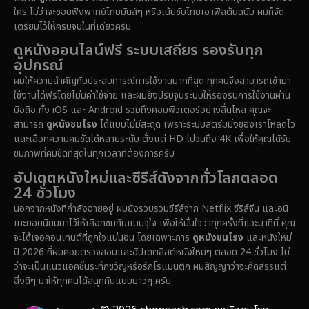
Documentary สารคดี
(92)
ใคร ไม่ว่าจะชอบฟังพากย์ไทยมันส์ๆ หรือเน้นซับไทยเอาฟีลต้นฉบับ ผมก็จัด
เตรียมไว้ให้ครบจบในที่เดียวครับ
Drama ดราม่า
(1,512)
ดูหนังออนไลน์ฟรี ระบบเสถียร รองรับทุก
อุปกรณ์
Dystopian
(16)
ผมให้ความสำคัญกับประสบการณ์การใช้งานมากที่สุด ทุกคนจึงสามารถเข้ามา
ใช้งานได้ฟรีโดยไม่มีค่าใช้จ่าย และผมยังปรับจูนระบบให้รองรับการใช้งานผ่าน
Emotional
(61)
มือถือ ทั้ง iOS และ Android รวมถึงคอมพิวเตอร์อย่างลื่นไหล คุณจะ
สามารถ
ดูหนังชนโรง
ได้แบบไม่มีสะดุด เพราะระบบสตรีมมิ่งของเราโหลดไว
Epic มหากาพย์
(228)
และเลือกความคมชัดได้หลายระดับ ตั้งแต่ HD ไปจนถึง 4K เพื่อให้คุณได้รับ
ชมภาพที่คมชัดที่สุดในทุกเวลาที่ต้องการครับ
Erotic
(37)
อัปเดตหนังใหม่และซีรีส์ดังจากทั่วโลกตลอด
24 ชั่วโมง
Family ครอบครัว
(371)
นอกจากหนังที่กำลังฉายอยู่ ผมยังรวบรวมซีรีส์จาก Netflix ซีรีส์จีน และอนิ
เมะยอดนิยมมาไว้ให้เลือกชมกันแบบจุใจ เพื่อให้มั่นใจว่าทุกครั้งที่แวะมาที่นี่ คุณ
Fantasy จินตนาการ
(336)
จะได้เจอคอนเทนต์ที่ถูกใจแน่นอน โดยเฉพาะการ
ดูหนังชนโรง
และหนังใหม่
ปี 2026 ที่ผมคอยตรวจสอบและอัปเดตลิสต์หนังใหม่ๆ ตลอด 24 ชั่วโมง ไม่
Fiction
(14)
ว่าจะเป็นแนวแอคชั่นระทึกขวัญหรือรักโรแมนติก ผมสัญญาว่าจะคัดสรรแต่
สิ่งดีๆ มาให้ทุกคนได้สนุกกันแบบยาวๆ ครับ
Film
(59)