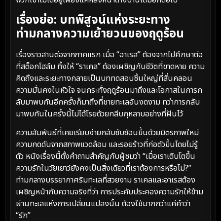
พวกเขาไม่ได้อยู่เพียงแค่หลังหน้าต่างบานเดิมอีกต่อไป
เรื่องย่อ: บทพิสูจน์แห่งระยะทาง
ท่ามกลางความเย้ายวนของฤดูร้อน
เรื่องราวสานต่อจากภาคแรก เมื่อ “อาเรส” ต้องจากไปศึกษาต่อ
ที่สต็อกโฮล์ม ทิ้งให้ “ราเคล” ต้องเผชิญกับชีวิตที่ขาดหาย ความ
คิดถึงและระยะทางกลายเป็นบททดสอบชิ้นใหญ่ที่สั่นคลอน
ความมั่นคงในหัวใจ จนกระทั่งฤดูร้อนมาถึงและโอกาสในการก
ลับมาพบกันอีกครั้งก็มาถึงที่ชายทะเลอันงดงาม ทว่าการกลับ
มาพบกันในครั้งนี้ไม่ได้โรยด้วยกลีบกุหลาบอย่างที่ฝันไว้
ความสัมพันธ์ที่เคยเรียบง่ายกลับซับซ้อนขึ้นด้วยมิตรภาพใหม่
ความกดดันจากสภาพแวดล้อม และรอยร้าวที่ก่อตัวขึ้นโดยไม่รู้
ตัว หนังเรื่องนี้ตั้งคำถามสำคัญกับผู้ชมว่า “เมื่อเราเติบโตขึ้น
ความรักในวัยเยาว์ยังคงเป็นสิ่งเดียวที่เราต้องการหรือไม่?”
ท่ามกลางบรรยากาศริมทะเลที่สวยงาม ราเคลและอาเรสต้อง
เผชิญหน้ากับความจริงที่ว่า การประคับประคองความรักให้ข้าม
ผ่านทะเลแห่งการเปลี่ยนแปลงนั้น ต้องใช้มากกว่าแค่คำว่า
“รัก”