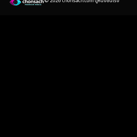
© 2026 chonsach.com ดูหนังชนโรง
Gothic
(4)
Grief
(8)
HBO GO
(7)
HBO Max
(3)
Healing
(17)
Heist
(27)
Historical
(7)
History ประวัติศาสตร์
(55)
Holiday
(3)
Horror สยองขวัญ
(394)