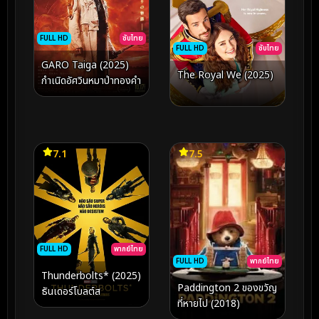
FULL HD
ซับไทย
FULL HD
ซับไทย
GARO Taiga (2025)
The Royal We (2025)
กำเนิดอัศวินหมาป่าทองคำ
7.1
7.5
FULL HD
พากย์ไทย
FULL HD
พากย์ไทย
Thunderbolts* (2025)
Paddington 2 ของขวัญ
ธันเดอร์โบลต์ส
ที่หายไป (2018)