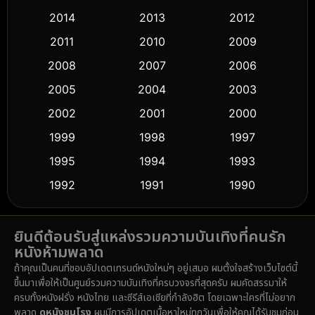
2014
2013
2012
Coming-of-age ชีวิตวัยรุ่น
(62)
2011
2010
2009
Crime อาชญากรรม
(530)
2008
2007
2006
2005
2004
2003
Cult Film
(5)
2002
2001
2000
Culture
(9)
1999
1998
1997
Dance เต้น
1995
1994
1993
(10)
1992
1991
1990
Detective สืบสวน
(61)
1989
1988
1986
Detective สืบสวน
(76)
ยินดีต้อนรับสู่แหล่งรวมความบันเทิงที่คนรัก
1985
1983
1982
หนังห้ามพลาด
1981
1978
1974
Disaster
(14)
ถ้าคุณเป็นคนที่ชอบอัปเดตเทรนด์หนังใหม่ๆ อยู่เสมอ ผมตั้งใจสร้างเว็บไซต์นี้
1971
1962
1953
ขึ้นมาเพื่อให้เป็นศูนย์รวมความบันเทิงที่ครบวงจรที่สุดครับ ผมคัดสรรมาให้
Disney+
(5)
ครบทั้งหนังฝรั่ง หนังไทย และซีรีส์เอเชียที่กำลังฮิต โดยเฉพาะใครที่ไม่อยาก
พลาด
ดูหนังชนโรง
ผมมีการอัปเดตเนื้อหาใหม่ทุกวันเพื่อให้คุณได้รับชมก่อน