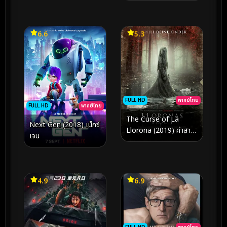
6.6
5.3
FULL HD
พากย์ไทย
FULL HD
พากย์ไทย
The Curse of La
Next Gen (2018) เน็กซ์
Llorona (2019) คำสาป
เจน
มรณะจากหญิงร่ำไห้
4.9
6.9