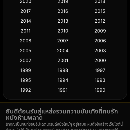
Classic หนังคลาสสิก
(50)
2020
2019
2018
2017
2016
2015
Comedy ตลก
(451)
2014
2013
2012
Coming-of-age ชีวิตวัยรุ่น
(62)
2011
2010
2009
Crime อาชญากรรม
(530)
2008
2007
2006
2005
2004
2003
Cult Film
(5)
2002
2001
2000
Culture
(9)
1999
1998
1997
Dance เต้น
1995
1994
1993
(10)
1992
1991
1990
Detective สืบสวน
(61)
1989
1988
1986
Detective สืบสวน
(76)
ยินดีต้อนรับสู่แหล่งรวมความบันเทิงที่คนรัก
1985
1983
1982
หนังห้ามพลาด
1981
1978
1974
Disaster
(14)
ถ้าคุณเป็นคนที่ชอบอัปเดตเทรนด์หนังใหม่ๆ อยู่เสมอ ผมตั้งใจสร้างเว็บไซต์นี้
1971
1962
1953