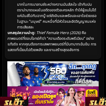
มากในการบาลานซ์ระหว่างความมันส์สะใจ เข้ากับปม
ดราม่าบาดแผลในอดีตของตัวละครหลัก ทำให้ผู้ชมไม่ได้
แค่มันส์ไปกับฉากบู๊ แต่ยังอินและพร้อมจะเอาใจช่วยเธอ
ในฐานะ “มนุษย์” คนหนึ่งที่มีหัวใจและจิตวิญญาณแห่ง
การเสียสละ
บทสรุปความน่าดู:
Thief Female Hero (2026)
คือ
ภาพยนตร์ที่ตอบโจทย์คำว่า “ความเดือดระดับพรีเมียม” อย่าง
แท้จริง หากคุณต้องการเสพภาพยนตร์ที่มีบทบาทเข้มข้น การ
แสดงที่เปี่ยมไปด้วยพลัง และงานสร้างสุดอลังการ
X