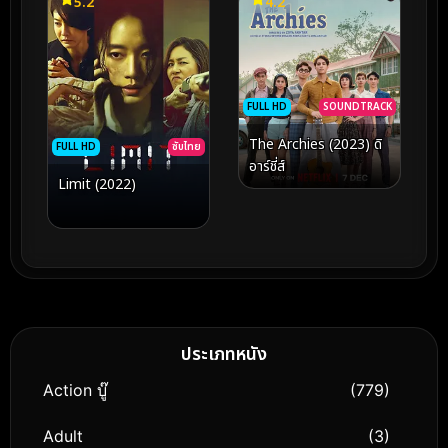
5.2
4.2
FULL HD
SOUNDTRACK
The Archies (2023) ดิ
FULL HD
ซับไทย
อาร์ชี่ส์
Limit (2022)
ประเภทหนัง
Action บู๊
(779)
Adult
(3)