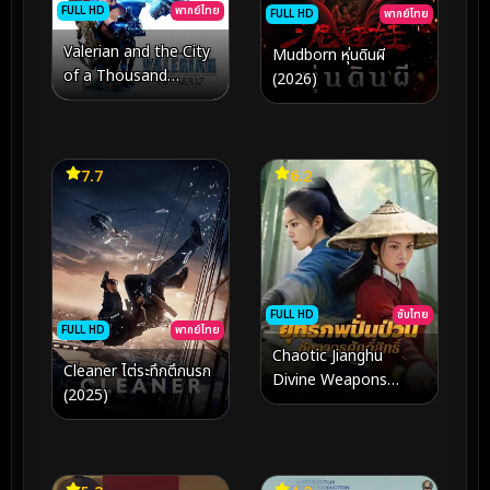
FULL HD
พากย์ไทย
FULL HD
พากย์ไทย
Valerian and the City
Mudborn หุ่นดินผี
of a Thousand
(2026)
Planets (2017) วาเล
เรียน พลิกจักรวาล
7.7
6.2
FULL HD
ซับไทย
FULL HD
พากย์ไทย
Chaotic Jianghu
Cleaner ไต่ระทึกตึกนรก
Divine Weapons
(2025)
Rivalry (2025) ยุทธภพ
ปั่นป่วน ชิงอาวุธศักดิ์สิทธิ์