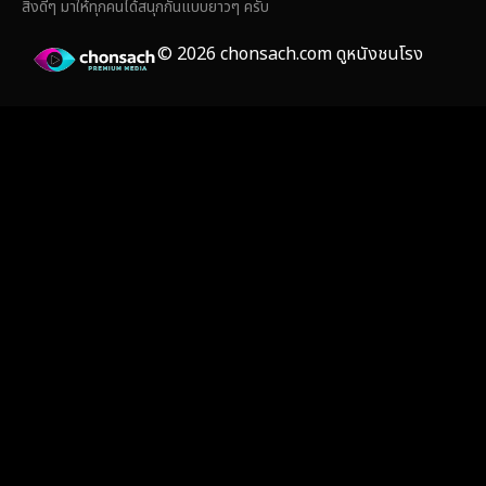
สิ่งดีๆ มาให้ทุกคนได้สนุกกันแบบยาวๆ ครับ
Film
(59)
© 2026 chonsach.com ดูหนังชนโรง
Gothic
(4)
Grief
(8)
HBO GO
(7)
HBO Max
(3)
Healing
(17)
Heist
(27)
Historical
(7)
History ประวัติศาสตร์
(55)
Holiday
(3)