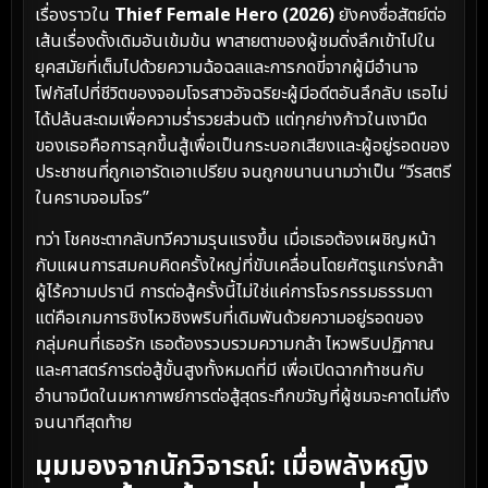
เรื่องราวใน
Thief Female Hero (2026)
ยังคงซื่อสัตย์ต่อ
เส้นเรื่องดั้งเดิมอันเข้มข้น พาสายตาของผู้ชมดิ่งลึกเข้าไปใน
ยุคสมัยที่เต็มไปด้วยความฉ้อฉลและการกดขี่จากผู้มีอำนาจ
โฟกัสไปที่ชีวิตของจอมโจรสาวอัจฉริยะผู้มีอดีตอันลึกลับ เธอไม่
ได้ปล้นสะดมเพื่อความร่ำรวยส่วนตัว แต่ทุกย่างก้าวในเงามืด
ของเธอคือการลุกขึ้นสู้เพื่อเป็นกระบอกเสียงและผู้อยู่รอดของ
ประชาชนที่ถูกเอารัดเอาเปรียบ จนถูกขนานนามว่าเป็น “วีรสตรี
ในคราบจอมโจร”
ทว่า โชคชะตากลับทวีความรุนแรงขึ้น เมื่อเธอต้องเผชิญหน้า
กับแผนการสมคบคิดครั้งใหญ่ที่ขับเคลื่อนโดยศัตรูแกร่งกล้า
ผู้ไร้ความปรานี การต่อสู้ครั้งนี้ไม่ใช่แค่การโจรกรรมธรรมดา
แต่คือเกมการชิงไหวชิงพริบที่เดิมพันด้วยความอยู่รอดของ
กลุ่มคนที่เธอรัก เธอต้องรวบรวมความกล้า ไหวพริบปฏิภาณ
และศาสตร์การต่อสู้ขั้นสูงทั้งหมดที่มี เพื่อเปิดฉากท้าชนกับ
อำนาจมืดในมหากาพย์การต่อสู้สุดระทึกขวัญที่ผู้ชมจะคาดไม่ถึง
จนนาทีสุดท้าย
มุมมองจากนักวิจารณ์: เมื่อพลังหญิง