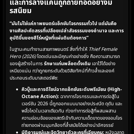
และการล้างแค้นถูกถ่ายทอดอย่างมี
รสนิยม
“มันไม่ใช่แค่ภาพยนตร์แอ็กชันโจรกรรมทั่วไป แต่มันคือ
งานศิลปะคัดสรรที่เปลือยเปล่าสัจธรรมของอำนาจ และการ
อุบัติขึ้นของฮีโร่หญิงที่แผ่นดินต้องการ”
ในฐานะคนทำงานสายภาพยนตร์ สิ่งที่ทำให้
Thief Female
Hero (2026)
โดดเด่นและมีคุณค่าอย่างยิ่ง คือความสามารถ
ของผู้สร้างในการ
รักษาแก่นพล็อตดั้งเดิม
เอาไว้ได้อย่าง
เหนียวแน่น ทว่าถูกยกระดับด้วยวิสัยทัศน์ที่ก้าวล้ำและองค์
ประกอบระดับมาสเตอร์พีซ:
คิวบู๊และการดีไซน์ฉากแอ็กชันระดับพรีเมียม (High-
Octane Action):
ฉากการโจรกรรมและการต่อสู้ใน
เวอร์ชัน 2026 นี้ถูกออกแบบมาอย่างประณีต ดุดัน และ
พลิ้วไหวในเวลาเดียวกัน ท่วงท่าการต่อสู้ที่ผสมผสาน
ความอ่อนช้อยของสตรีเข้ากับความเด็ดขาดของจอมโจร
ถ่ายทอดผ่านมุมกล้องที่ล้ำสมัยได้อย่างน่าอัศจรรย์
มิติอารมณ์และจิตวิทยาตัวละครที่เฉียบคม:
หนังฉลาด