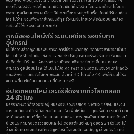
ขึ้นมาเพื่อให้เป็นศูนย์รวมความบันเทิงที่ครบวงจรที่สุดครับ ผมคัดสรรมาให้
Disney+
(5)
ครบทั้งหนังฝรั่ง หนังไทย และซีรีส์เอเชียที่กำลังฮิต โดยเฉพาะใครที่ไม่อยาก
พลาด
ดูหนังชนโรง
ผมมีการอัปเดตเนื้อหาใหม่ทุกวันเพื่อให้คุณได้รับชมก่อน
Documentary สารคดี
(92)
ใคร ไม่ว่าจะชอบฟังพากย์ไทยมันส์ๆ หรือเน้นซับไทยเอาฟีลต้นฉบับ ผมก็จัด
เตรียมไว้ให้ครบจบในที่เดียวครับ
Drama ดราม่า
(1,512)
ดูหนังออนไลน์ฟรี ระบบเสถียร รองรับทุก
อุปกรณ์
Dystopian
(16)
ผมให้ความสำคัญกับประสบการณ์การใช้งานมากที่สุด ทุกคนจึงสามารถเข้ามา
ใช้งานได้ฟรีโดยไม่มีค่าใช้จ่าย และผมยังปรับจูนระบบให้รองรับการใช้งานผ่าน
Emotional
(61)
มือถือ ทั้ง iOS และ Android รวมถึงคอมพิวเตอร์อย่างลื่นไหล คุณจะ
สามารถ
ดูหนังชนโรง
ได้แบบไม่มีสะดุด เพราะระบบสตรีมมิ่งของเราโหลดไว
Epic มหากาพย์
(228)
และเลือกความคมชัดได้หลายระดับ ตั้งแต่ HD ไปจนถึง 4K เพื่อให้คุณได้รับ
ชมภาพที่คมชัดที่สุดในทุกเวลาที่ต้องการครับ
Erotic
(37)
อัปเดตหนังใหม่และซีรีส์ดังจากทั่วโลกตลอด
24 ชั่วโมง
Family ครอบครัว
(371)
นอกจากหนังที่กำลังฉายอยู่ ผมยังรวบรวมซีรีส์จาก Netflix ซีรีส์จีน และอนิ
เมะยอดนิยมมาไว้ให้เลือกชมกันแบบจุใจ เพื่อให้มั่นใจว่าทุกครั้งที่แวะมาที่นี่ คุณ
Fantasy จินตนาการ
(336)
จะได้เจอคอนเทนต์ที่ถูกใจแน่นอน โดยเฉพาะการ
ดูหนังชนโรง
และหนังใหม่
ปี 2026 ที่ผมคอยตรวจสอบและอัปเดตลิสต์หนังใหม่ๆ ตลอด 24 ชั่วโมง ไม่
Fiction
(14)
ว่าจะเป็นแนวแอคชั่นระทึกขวัญหรือรักโรแมนติก ผมสัญญาว่าจะคัดสรรแต่