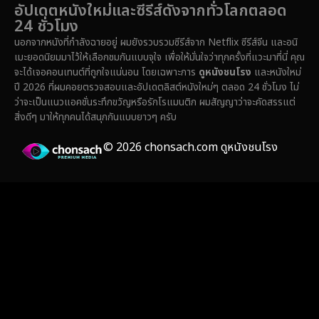
อัปเดตหนังใหม่และซีรีส์ดังจากทั่วโลกตลอด
24 ชั่วโมง
Family ครอบครัว
(365)
นอกจากหนังที่กำลังฉายอยู่ ผมยังรวบรวมซีรีส์จาก Netflix ซีรีส์จีน และอนิ
เมะยอดนิยมมาไว้ให้เลือกชมกันแบบจุใจ เพื่อให้มั่นใจว่าทุกครั้งที่แวะมาที่นี่ คุณ
Fantasy จินตนาการ
(329)
จะได้เจอคอนเทนต์ที่ถูกใจแน่นอน โดยเฉพาะการ
ดูหนังชนโรง
และหนังใหม่
ปี 2026 ที่ผมคอยตรวจสอบและอัปเดตลิสต์หนังใหม่ๆ ตลอด 24 ชั่วโมง ไม่
Fiction
(14)
ว่าจะเป็นแนวแอคชั่นระทึกขวัญหรือรักโรแมนติก ผมสัญญาว่าจะคัดสรรแต่
สิ่งดีๆ มาให้ทุกคนได้สนุกกันแบบยาวๆ ครับ
Film
(59)
© 2026 chonsach.com ดูหนังชนโรง
Gothic
(4)
Grief
(8)
HBO GO
(7)
HBO Max
(3)
Healing
(17)