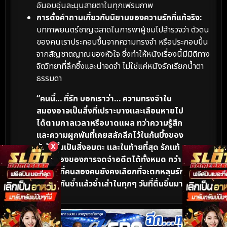
อันอบอุ่นละมุนสายตาในทุกเฟรมภาพ
การตั้งคำถามเกี่ยวกับนิยามของความรักที่แท้จริง:
บทภาพยนตร์ชาญฉลาดในการพาผู้ชมไปสำรวจว่า ตัวตน
ของคนเราประกอบขึ้นจากความทรงจำ หรือประกอบขึ้น
จากสัญชาตญาณของหัวใจ ซึ่งทำให้หนังเรื่องนี้มีมิติทาง
จิตวิทยาที่ลึกซึ้งและน่าจดจำ ไม่ใช่แค่หนังรักเรียกน้ำตา
ธรรมดา
“คนนี้… ที่รัก บอกเราว่า… ความทรงจำใน
สมองอาจเป็นสิ่งที่เปราะบางและเลือนหายไป
ได้ตามกาลเวลาหรือบาดแผล ทว่าความรู้สึก
และความผูกพันที่เคยสลักลึกไว้ในก้นบึ้งของ
หัวใจนั้นเป็นสิ่งอมตะ และในท้ายที่สุด รักแท้
X
ไม่ใช่เรื่องของการจดจำอดีตได้ทั้งหมด ทว่า
คือการที่คนสองคนยังคงเลือกที่จะตกหลุมรัก
กันและกันซ้ำแล้วซ้ำเล่าในทุกๆ วันที่ตื่นขึ้นมา”