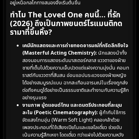
อยู่เหนือกลไกทางสมองจึงเริ่มต้นขึ้น
ทำไม The Loved One คนนี้… ที่รัก
(2026) ถึงเป็นภาพยนตร์โรแมนติกด
รามาที่ขึ้นหิ้ง?
เคมีนักแสดงและการถ่ายทอดอารมณ์ที่กรีดลึกถึงใจ
(Masterful Acting Chemistry):
นักแสดงนำทั้ง
สองมอบการแสดงระดับมาสเตอร์คลาส แววตาของฝ่าย
ชายที่เต็มไปด้วยความเจ็บปวดแต่แฝงความมุ่งมั่น คอนท
ราสต์กับแววตาที่สับสน อ่อนแอปนระแวงของฝ่ายหญิง
ได้อย่างสมบูรณ์แบบ ฉากสะเทือนอารมณ์ในเรื่องถูกส่ง
ต่อถึงคนดูได้อย่างเป็นธรรมชาติและทำงานกับความรู้สึก
อย่างรุนแรง
งานภาพ มู้ดแอนด์โทน และดนตรีประกอบที่ละมุน
ละไม (Poetic Cinematography):
ผู้กำกับใช้การ
จัดแสงโทนอุ่น (Warm Soft Light) คลอเคล้าด้วย
เพลงประกอบที่ใช้เสียงเปียโนและเชลโลเดี่ยว ช่วยขับ
เน้นความรู้สึกเหงา โดดเดี่ยว ทว่าแฝงไปด้วยความหวัง