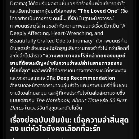
Drama) ได้ต้อนรับผลงานชิ้นเอกที่สร้างขึ้นเพื่อเยียวยาหัวใจ
และเรียกน้ำตาจากผู้ชมทั่วโลกอย่าง
“The Loved One”
(ชื่อ
ไทยอย่างเป็นทางการ:
คนนี้… ที่รัก
) ในฐานะนักวิจารณ์
ภาพยนตร์อาวุโส ผมขอจำกัดความภาพยนตร์เรื่องนี้ว่าเป็น “A
Deeply Affecting, Heart-Wrenching, and
Beautifully Crafted Ode to Intimacy” ตัวภาพยนตร์ก้าว
ข้ามสูตรสำเร็จของหนังรักสูญเสียความทรงจำทั่วไป ทว่าเลือกที่
จะดิ่งลึกไปสำรวจ
“ความพยายามอันไร้ขีดจำกัดของมนุษย์
ยามที่ต้องเผชิญหน้ากับความว่างเปล่าในสายตาของคน
ที่รักที่สุด”
ผลลัพธ์ที่ได้คือการเดินทางทางอารมณ์ที่ทรงพลัง
และงดงามสะกดใจ นี่คือ
Deep Recommendation
สำหรับคอหนังสายดรามาอบอุ่นหัวใจ แฟนภาพยนตร์ที่ชื่นชอบ
งานวิชวลโทนละมุน และผู้ที่เคยประทับใจในสไตล์ความซาบซึ้ง
แบบเดียวกับ
The Notebook
,
About Time
หรือ
50 First
Dates
ในเวอร์ชันที่สุขุมและเติบโตขึ้น
เรื่องย่อฉบับเข้มข้น: เมื่อความจำสิ้นสุด
ลง แต่หัวใจยังคงเลือกที่จะรัก