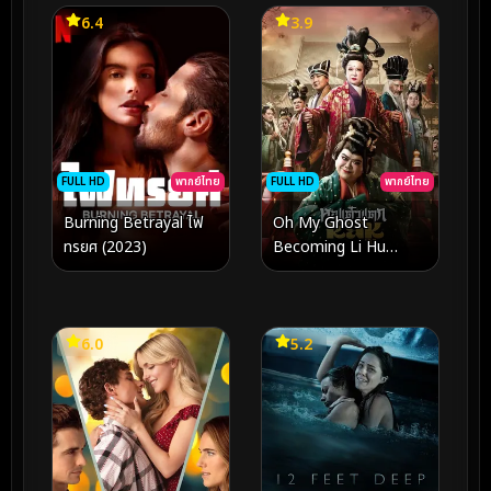
6.4
3.9
FULL HD
พากย์ไทย
FULL HD
พากย์ไทย
Burning Betrayal ไฟ
Oh My Ghost
ทรยศ (2023)
Becoming Li Hu
(2025) หอแต๋วแตกแหก
หลีหู
6.0
5.2