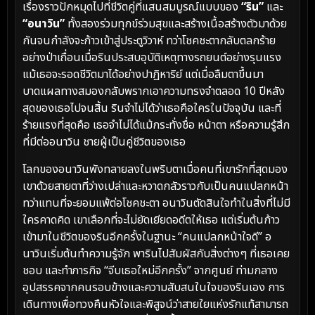
เรื่องราวปักหมุดไปที่ชีวิตคู่ที่แสนสมบูรณ์แบบของ
“ริน”
และ
“อนาวิน”
ทั้งสองร่วมทุกข์ร่วมสุขและสร้างเนื้อสร้างตัวมาด้วย
กันจนกำลังจะก้าวเข้าสู่ประตูวิวาห์ ทว่าโชคชะตากลับตลกร้าย
อย่างป่าเถื่อนเมื่อรินประสบอุบัติเหตุทางรถยนต์อย่างรุนแรง
แม้เธอจะรอดชีวิตมาได้อย่างปาฏิหาริย์ แต่เมื่อลืมตาขึ้นมา
บาดแผลทางสมองกลับพรากเอาความทรงจำตลอด 10 ปีหลัง
สุดของเธอไปจนสิ้น รินจำไม่ได้ว่าเธอคือใครในปัจจุบัน และที่
ร้ายแรงที่สุดคือ เธอจำไม่ได้แม้กระทั่งชื่อ หน้าตา หรือความรู้สึก
ที่มีต่ออนาวิน ชายผู้เป็นคู่ชีวิตของเธอ
โลกของอนาวินพังทลายลงในพริบตาเมื่อคนที่เขารักที่สุดมอง
เขาด้วยสายตาที่ว่างเปล่าและหวาดกลัวราวกับเป็นคนแปลกหน้า
ทว่าแทนที่จะยอมแพ้ต่อโชคชะตา อนาวินตัดสินใจทำในสิ่งที่ไม่มี
ใครคาดคิด เขาเลือกที่จะไม่ยัดเยียดอดีตให้เธอ แต่เริ่มต้นก้าว
เข้ามาในชีวิตของรินอีกครั้งในฐานะ “คนแปลกหน้าใจดี” อ
นาวินเริ่มต้นทำความรู้จัก พารินไปสัมผัสกับสิ่งต่างๆ ที่เธอเคย
ชอบ และทำภารกิจ “จีบเธอใหม่อีกครั้ง” จากศูนย์ ท่ามกลาง
อุปสรรคจากคนรอบข้างและความสับสนในใจของรินเอง การ
เดินทางเพื่อทวงคืนหัวใจและพิสูจน์ว่าสายใยแห่งรักแท้สามารถ