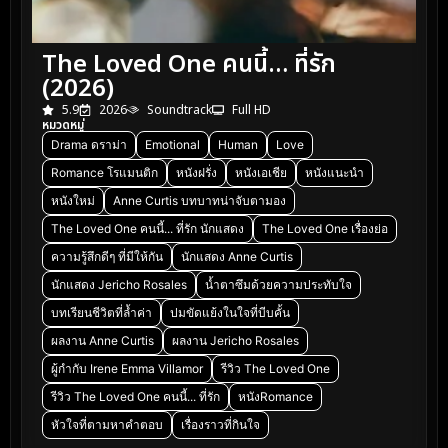
The Loved One คนนี้… ที่รัก
(2026)
5.9
2026
Soundtrack
Full HD
หมวดหมู่
Drama ดราม่า
Emotional
Human
Love
Romance โรแมนติก
หนังฝรั่ง
หนังเอเชีย
หนังแนะนำ
หนังใหม่
Anne Curtis บทบาทน่าจับตามอง
The Loved One คนนี้... ที่รัก นักแสดง
The Loved One เรื่องย่อ
ความรู้สึกดีๆ ที่มีให้กัน
นักแสดง Anne Curtis
นักแสดง Jericho Rosales
น้ำตาซึมด้วยความประทับใจ
บทเรียนชีวิตที่ล้ำค่า
ปมขัดแย้งในใจที่บีบคั้น
ผลงาน Anne Curtis
ผลงาน Jericho Rosales
ผู้กำกับ Irene Emma Villamor
รีวิว The Loved One
รีวิว The Loved One คนนี้... ที่รัก
หนังRomance
หัวใจที่ตามหาคำตอบ
เรื่องราวที่กินใจ