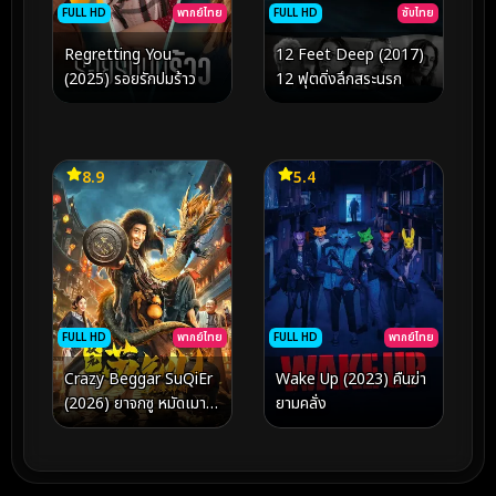
FULL HD
พากย์ไทย
FULL HD
ซับไทย
Regretting You
12 Feet Deep (2017)
(2025) รอยรักปมร้าว
12 ฟุตดิ่งลึกสระนรก
8.9
5.4
FULL HD
พากย์ไทย
FULL HD
พากย์ไทย
Crazy Beggar SuQiEr
Wake Up (2023) คืนฆ่า
(2026) ยาจกซู หมัดเมา
ยามคลั่ง
สะท้านฟ้า