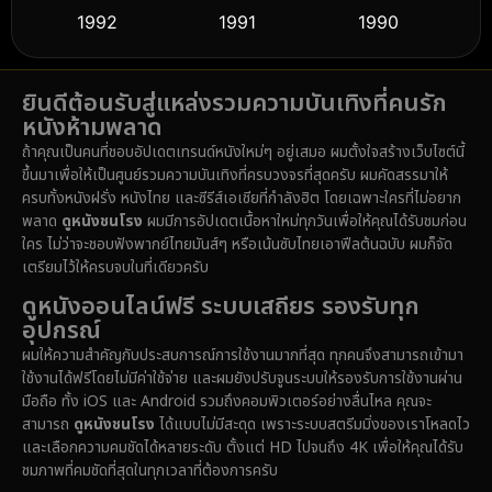
1992
1991
1990
Detective สืบสวน
(59)
1989
1988
1986
Detective สืบสวน
(74)
ยินดีต้อนรับสู่แหล่งรวมความบันเทิงที่คนรัก
1985
1983
1982
หนังห้ามพลาด
1981
1978
1974
Disaster
(14)
ถ้าคุณเป็นคนที่ชอบอัปเดตเทรนด์หนังใหม่ๆ อยู่เสมอ ผมตั้งใจสร้างเว็บไซต์นี้
1971
1962
1953
ขึ้นมาเพื่อให้เป็นศูนย์รวมความบันเทิงที่ครบวงจรที่สุดครับ ผมคัดสรรมาให้
Disney+
(5)
ครบทั้งหนังฝรั่ง หนังไทย และซีรีส์เอเชียที่กำลังฮิต โดยเฉพาะใครที่ไม่อยาก
พลาด
ดูหนังชนโรง
ผมมีการอัปเดตเนื้อหาใหม่ทุกวันเพื่อให้คุณได้รับชมก่อน
Documentary สารคดี
(91)
ใคร ไม่ว่าจะชอบฟังพากย์ไทยมันส์ๆ หรือเน้นซับไทยเอาฟีลต้นฉบับ ผมก็จัด
เตรียมไว้ให้ครบจบในที่เดียวครับ
Drama ดราม่า
(1,485)
ดูหนังออนไลน์ฟรี ระบบเสถียร รองรับทุก
อุปกรณ์
Dystopian
(16)
ผมให้ความสำคัญกับประสบการณ์การใช้งานมากที่สุด ทุกคนจึงสามารถเข้ามา
ใช้งานได้ฟรีโดยไม่มีค่าใช้จ่าย และผมยังปรับจูนระบบให้รองรับการใช้งานผ่าน
Emotional
(61)
มือถือ ทั้ง iOS และ Android รวมถึงคอมพิวเตอร์อย่างลื่นไหล คุณจะ
สามารถ
ดูหนังชนโรง
ได้แบบไม่มีสะดุด เพราะระบบสตรีมมิ่งของเราโหลดไว
Epic มหากาพย์
(222)
และเลือกความคมชัดได้หลายระดับ ตั้งแต่ HD ไปจนถึง 4K เพื่อให้คุณได้รับ
ชมภาพที่คมชัดที่สุดในทุกเวลาที่ต้องการครับ
Erotic
(37)