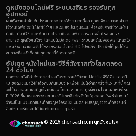
Drama ดราม่า
(1,459)
ดูหนังออนไลน์ฟรี ระบบเสถียร รองรับทุก
อุปกรณ์
Dystopian
(16)
ผมให้ความสำคัญกับประสบการณ์การใช้งานมากที่สุด ทุกคนจึงสามารถเข้ามา
ใช้งานได้ฟรีโดยไม่มีค่าใช้จ่าย และผมยังปรับจูนระบบให้รองรับการใช้งานผ่าน
Emotional
(61)
มือถือ ทั้ง iOS และ Android รวมถึงคอมพิวเตอร์อย่างลื่นไหล คุณจะ
สามารถ
ดูหนังชนโรง
ได้แบบไม่มีสะดุด เพราะระบบสตรีมมิ่งของเราโหลดไว
Epic มหากาพย์
(219)
และเลือกความคมชัดได้หลายระดับ ตั้งแต่ HD ไปจนถึง 4K เพื่อให้คุณได้รับ
ชมภาพที่คมชัดที่สุดในทุกเวลาที่ต้องการครับ
Erotic
(37)
อัปเดตหนังใหม่และซีรีส์ดังจากทั่วโลกตลอด
24 ชั่วโมง
Family ครอบครัว
(359)
นอกจากหนังที่กำลังฉายอยู่ ผมยังรวบรวมซีรีส์จาก Netflix ซีรีส์จีน และอนิ
เมะยอดนิยมมาไว้ให้เลือกชมกันแบบจุใจ เพื่อให้มั่นใจว่าทุกครั้งที่แวะมาที่นี่ คุณ
Fantasy จินตนาการ
(324)
จะได้เจอคอนเทนต์ที่ถูกใจแน่นอน โดยเฉพาะการ
ดูหนังชนโรง
และหนังใหม่
ปี 2026 ที่ผมคอยตรวจสอบและอัปเดตลิสต์หนังใหม่ๆ ตลอด 24 ชั่วโมง ไม่
Fiction
(14)
ว่าจะเป็นแนวแอคชั่นระทึกขวัญหรือรักโรแมนติก ผมสัญญาว่าจะคัดสรรแต่
สิ่งดีๆ มาให้ทุกคนได้สนุกกันแบบยาวๆ ครับ
Film
(59)
© 2026 chonsach.com ดูหนังชนโรง
Gothic
(4)