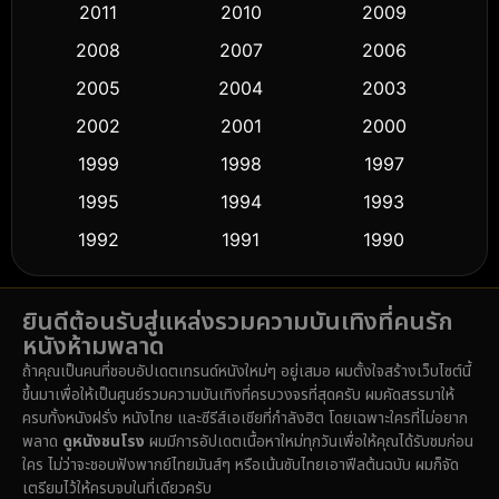
2011
2010
2009
Crime อาชญากรรม
(511)
2008
2007
2006
2005
2004
2003
Cult Film
(5)
2002
2001
2000
Culture
(9)
1999
1998
1997
Dance เต้น
1995
1994
1993
(10)
1992
1991
1990
Detective สืบสวน
(58)
1989
1988
1986
Detective สืบสวน
(72)
ยินดีต้อนรับสู่แหล่งรวมความบันเทิงที่คนรัก
1985
1983
1982
หนังห้ามพลาด
1981
1978
1974
Disaster
(14)
ถ้าคุณเป็นคนที่ชอบอัปเดตเทรนด์หนังใหม่ๆ อยู่เสมอ ผมตั้งใจสร้างเว็บไซต์นี้
1971
1962
1953
ขึ้นมาเพื่อให้เป็นศูนย์รวมความบันเทิงที่ครบวงจรที่สุดครับ ผมคัดสรรมาให้
Disney+
(5)
ครบทั้งหนังฝรั่ง หนังไทย และซีรีส์เอเชียที่กำลังฮิต โดยเฉพาะใครที่ไม่อยาก
พลาด
ดูหนังชนโรง
ผมมีการอัปเดตเนื้อหาใหม่ทุกวันเพื่อให้คุณได้รับชมก่อน
Documentary สารคดี
(91)
ใคร ไม่ว่าจะชอบฟังพากย์ไทยมันส์ๆ หรือเน้นซับไทยเอาฟีลต้นฉบับ ผมก็จัด
เตรียมไว้ให้ครบจบในที่เดียวครับ