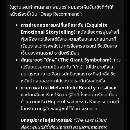
ในฐานะคนทำงานสายภาพยนตร์ ผมมองเห็นชั้นเชิงที่ทำให้
หนังเรื่องนี้เป็น “Deep Recommend”:
การถ่ายทอดอารมณ์ที่เหนือระดับ (Exquisite
Emotional Storytelling):
หนังเลี่ยงการฟูมฟายที่
ฟุ่มเฟือย แต่เลือกใช้จังหวะความเงียบและบทสนทนาที่
เรียบง่ายแต่ทรงพลังในการสื่อสารอารมณ์ ซึ่งเป็นลาย
เซ็นของงานดราม่าระดับพรีเมียม
สัญญะของ “ยักษ์” (The Giant Symbolism):
การ
เปรียบเปรยความเป็นพ่อกับ “ยักษ์” ไม่ได้หมายถึงแค่
ขนาดร่างกาย แต่คือการปกป้องและภาระที่หนักอึ้ง ซึ่ง
หนังนำเสนอออกมาได้งดงามและกินใจอย่างยิ่ง
งานภาพสไตล์ Melancholic Beauty:
การจัดแสง
และโทนสีของเรื่องให้ความรู้สึกที่ทั้งหม่นเศร้าแต่เปี่ยม
ด้วยความหวัง (Hopeful Sadness) สร้างบรรยากาศที่
โอบรับความรู้สึกของผู้ชมไว้ได้อย่างหมดจด
บทสรุปจากใจผู้สร้างสรรค์:
“The Last Giant
คือภาพยนตร์ที่เตือนใจเราว่า ความตายอาจพราก