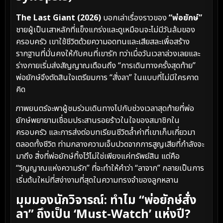
The Last Giant (2026)
บอกเล่าเรื่องราวของ
“พ่อยักษ์”
ชายผู้เป็นเสาหลักที่แข็งแกร่งและดูเหมือนจะไม่มีวันล้มของ
ครอบครัว เขาใช้ชีวิตด้วยความอดทนและเสียสละเพื่อสร้าง
รากฐานที่มั่นคงให้กับคนที่เขารัก ทว่าเมื่อวันเวลาล่วงเลยและ
ร่างกายเริ่มส่งสัญญาณเตือนถึง “การเดินทางครั้งสุดท้าย”
พ่อยักษ์จึงตัดสินใจเตรียมการ “สั่งลา” ในแบบที่ไม่มีใครคาด
คิด
ภาพยนตร์จะพาผู้ชมร่วมเดินทางไปกับช่วงเวลาสุดท้ายที่พ่อ
ยักษ์พยายามเชื่อมประสานรอยร้าวในใจของสมาชิกใน
ครอบครัว และการส่งต่อบทเรียนชีวิตล้ำค่าที่เขาเก็บเกี่ยวมา
ตลอดทั้งชีวิต ท่ามกลางความเจ็บปวดจากการสูญเสียที่กำลังจะ
มาถึง สิ่งที่พ่อยักษ์ทิ้งไว้ไม่ใช่เพียงแค่ทรัพย์สิน แต่คือ
“วิญญาณแห่งความรัก” ที่จะทำให้คำว่า “ลาจาก” กลายเป็นการ
เริ่มต้นใหม่ที่สง่างามที่สุดในความทรงจำของลูกหลาน
มุมมองนักวิจารณ์: ทำไม “พ่อยักษ์สั่ง
ลา” ถึงเป็น ‘Must-Watch’ แห่งปี?