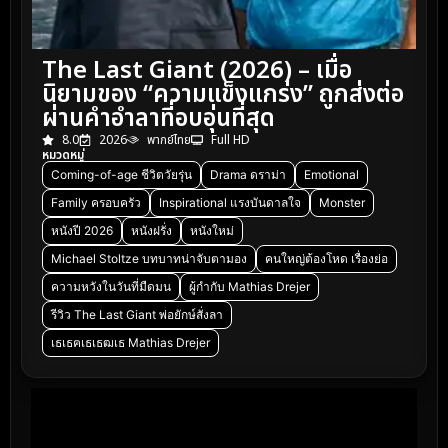
The Last Giant (2026) – เมื่อ
นิยามของ “ความแข็งแกร่ง” ถูกส่งต่อ
ผ่านคำอำลาที่อบอุ่นที่สุด
8.0
2026
พากย์ไทย
Full HD
หมวดหมู่
Coming-of-age ชีวิตวัยรุ่น
Drama ดราม่า
Emotional
Family ครอบครัว
Inspirational แรงบันดาลใจ
Monster
หนังปี 2026
หนังฝรั่ง
หนังใหม่
Michael Stoltze บทบาทน่าจับตามอง
คนใหญ่ต้องโหด เรื่องย่อ
ความหวังในวันที่มืดมน
ผู้กำกับ Mathias Drejer
รีวิว The Last Giant พ่อยักษ์สั่งลา
เธเธฅเธเธฒเธ Mathias Drejer