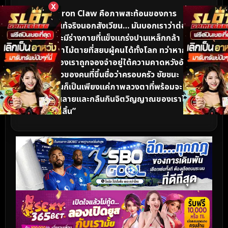
X
“The Iron Claw คือภาพสะท้อนของการ
ต่อสู้ที่แท้จริงนอกสังเวียน… มันบอกเราว่าต่อ
ให้เราจะมีร่างกายที่แข็งแกร่งปานเหล็กกล้า
หรือมีท่าไม้ตายที่สยบผู้คนได้ทั้งโลก ทว่าหาก
หัวใจของเราถูกจองจำอยู่ใต้ความคาดหวังอัน
บิดเบี้ยวของคนที่ขึ้นชื่อว่าครอบครัว ชัยชนะ
เหล่านั้นก็เป็นเพียงแค่ภาพลวงตาที่พร้อมจะ
แหลกสลายและกลืนกินจิตวิญญาณของเราไป
จนหมดสิ้น”