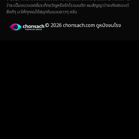
Fiction
(14)
ว่าจะเป็นแนวแอคชั่นระทึกขวัญหรือรักโรแมนติก ผมสัญญาว่าจะคัดสรรแต่
สิ่งดีๆ มาให้ทุกคนได้สนุกกันแบบยาวๆ ครับ
Film
(59)
© 2026 chonsach.com ดูหนังชนโรง
Gothic
(4)
Grief
(8)
HBO GO
(7)
HBO Max
(3)
Healing
(17)
Heist
(26)
Historical
(7)
History ประวัติศาสตร์
(55)