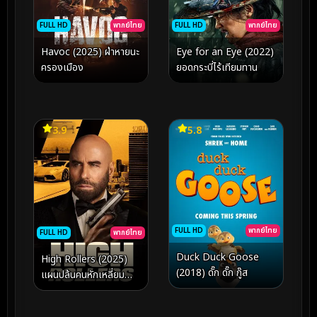
FULL HD
พากย์ไทย
FULL HD
พากย์ไทย
Havoc (2025) ฝ่าหายนะ
Eye for an Eye (2022)
ครองเมือง
ยอดกระบี่ไร้เทียมทาน
3.9
5.8
FULL HD
พากย์ไทย
FULL HD
พากย์ไทย
Duck Duck Goose
High Rollers (2025)
(2018) ดั๊ก ดั๊ก กู๊ส
แผนปล้นคนหักเหลี่ยม
ทะลวงกาสิโนเดือด