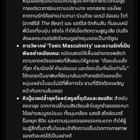
หนุ่มฮอตหุ่นดีมาเป็นเควินผู้มีร่างกายกำยำราวกับอสูร
กายแต่แววตาซ่อนความเปราะบาง แตกสลาย และโหย
หาความรักได้อย่างน่าเวทนา ร่วมด้วย เจเรมี อัลเลน ไวท์
(จากซีรีส์
The Bear
) และ แฮร์ริส ดิกคินสัน ที่มอบเคมี
พี่น้องที่อบอุ่น จริงใจ ทำให้เมื่อเกิดความสูญเสีย มันจึง
ส่งผลกระทบต่อจิตใจคนดูอย่างรุนแรงเป็นทวีคูณ
การวิพากษ์ ‘Toxic Masculinity’ และความรักที่เป็น
พิษอย่างเฉียบคม:
หนังแสดงให้เห็นอย่างทรงพลังว่า
ความคาดหวังของพ่อที่สั่งสอนให้ลูกชาย
“ต้องเข้มแข็ง
ที่สุด ห้ามร้องไห้ ห้ามอ่อนแอ และต้องเป็นที่หนึ่งเท่านั้น”
ได้กลายเป็นยาพิษที่ย้อนกลับมาทำลายจิตใจของเด็ก
หนุ่มเหล่านั้นจนไม่มีที่พึ่งทางใจ ยามที่ชีวิตต้องเผชิญ
หน้ากับความล้มเหลว
คิวบู๊มวยปล้ำยุคโอลด์สคูลที่ดุดันและสมจริง:
สำหรับ
คอขาลุย ฉากการปล้ำบนสังเวียนผ้าใบถูกจำลองออกมา
ได้อย่างสมบูรณ์แบบ ทั้งมุมกล้อง แสงสี สไตล์ดนตรี
ร็อคยุค 80s และความรุนแรงของแรงกระแทก ทำให้ผู้
ชมรู้สึกตื่นตาตื่นใจและเข้าถึงความเจ็บปวดทางกายภาพ
ของตัวละครได้เป็นอย่างดี