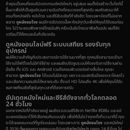
ถ้าคุณเป็นคนที่ชอบอัปเดตเทรนด์หนังใหม่ๆ อยู่เสมอ ผมตั้งใจสร้างเว็บไซต์นี้
1971
1962
1953
ขึ้นมาเพื่อให้เป็นศูนย์รวมความบันเทิงที่ครบวงจรที่สุดครับ ผมคัดสรรมาให้
Disney+
(5)
ครบทั้งหนังฝรั่ง หนังไทย และซีรีส์เอเชียที่กำลังฮิต โดยเฉพาะใครที่ไม่อยาก
พลาด
ดูหนังชนโรง
ผมมีการอัปเดตเนื้อหาใหม่ทุกวันเพื่อให้คุณได้รับชมก่อน
Documentary สารคดี
(91)
ใคร ไม่ว่าจะชอบฟังพากย์ไทยมันส์ๆ หรือเน้นซับไทยเอาฟีลต้นฉบับ ผมก็จัด
เตรียมไว้ให้ครบจบในที่เดียวครับ
Drama ดราม่า
(1,459)
ดูหนังออนไลน์ฟรี ระบบเสถียร รองรับทุก
อุปกรณ์
Dystopian
(16)
ผมให้ความสำคัญกับประสบการณ์การใช้งานมากที่สุด ทุกคนจึงสามารถเข้ามา
ใช้งานได้ฟรีโดยไม่มีค่าใช้จ่าย และผมยังปรับจูนระบบให้รองรับการใช้งานผ่าน
Emotional
(61)
มือถือ ทั้ง iOS และ Android รวมถึงคอมพิวเตอร์อย่างลื่นไหล คุณจะ
สามารถ
ดูหนังชนโรง
ได้แบบไม่มีสะดุด เพราะระบบสตรีมมิ่งของเราโหลดไว
Epic มหากาพย์
(219)
และเลือกความคมชัดได้หลายระดับ ตั้งแต่ HD ไปจนถึง 4K เพื่อให้คุณได้รับ
ชมภาพที่คมชัดที่สุดในทุกเวลาที่ต้องการครับ
Erotic
(37)
อัปเดตหนังใหม่และซีรีส์ดังจากทั่วโลกตลอด
24 ชั่วโมง
Family ครอบครัว
(359)
นอกจากหนังที่กำลังฉายอยู่ ผมยังรวบรวมซีรีส์จาก Netflix ซีรีส์จีน และอนิ
เมะยอดนิยมมาไว้ให้เลือกชมกันแบบจุใจ เพื่อให้มั่นใจว่าทุกครั้งที่แวะมาที่นี่ คุณ
Fantasy จินตนาการ
(324)
จะได้เจอคอนเทนต์ที่ถูกใจแน่นอน โดยเฉพาะการ
ดูหนังชนโรง
และหนังใหม่
ปี 2026 ที่ผมคอยตรวจสอบและอัปเดตลิสต์หนังใหม่ๆ ตลอด 24 ชั่วโมง ไม่