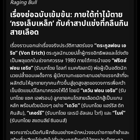
Raging Bull
เรื่องย่อฉบับเข้มข้น: ภายใต้ท่าไม้ตาย
‘กรงเล็บเหล็ก’ กับคำสาปแช่งที่กลืนกิน
สายเลือด
เรื่องราวบอกเล่าเรื่องจริงประวัติศาสตร์ของ
“ตระกูลฟอน เอ
ริช” (Von Erich)
ตระกูลนักมวยปล้ำผู้ทรงอิทธิพลและโด่งดัง
เป็นพลุแตกในช่วงทศวรรษ 1980 ภายใต้การนำของ
“ฟริตซ์
ฟอน เอริช”
(รับบทโดย โฮลท์ แมคคัลลานี) พ่อผู้เป็นอดีตนัก
มวยปล้ำจอมเผด็จการ ผู้มีความทะเยอทะยานอย่างแรงกล้าที่จะ
ผลักดันให้ลูกชายทุกคนก้าวขึ้นสู่จุดสูงสุดของวงการเพื่อคว้า
เข็มขัดแชมป์โลกมาครองให้ได้ โดยมี
“เควิน ฟอน เอริช”
(รับ
บทโดย แซค เอฟรอน) ลูกชายคนโตสายเลือดนักสู้เป็นแกน
หลัก พร้อมด้วยน้องๆ อย่าง
“เดวิด”
(รับบทโดย แฮร์ริส ดิก
คินสัน),
“เคอร์รี”
(รับบทโดย เจเรมี อัลเลน ไวท์) และ
“ไมค์”
(รับบทโดย สแตนลีย์ ซิมอนส์)
พวกเขาร่วมมือกันฝึกซ้อมอย่างหนักหน่วงจนร่างกายกำยำและ