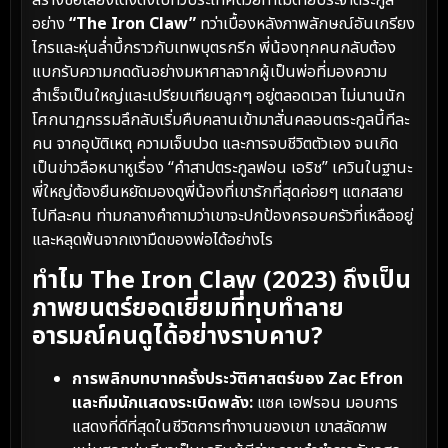
สร้างชื่อเสียงโด่งดังไปทั่วประเทศด้วยท่าไม้ตายประจำตระกูล
อย่าง
“The Iron Claw”
ทว่าเบื้องหลังภาพลักษณ์อันเกรียง
ไกรและหุ่นล่ำบึ้กราวกับเทพบุตรกรีก พี่น้องทุกคนกลับต้อง
แบกรับความกดดันอย่างมหาศาลจากผู้เป็นพ่อที่มองความ
สำเร็จเป็นใหญ่และเปรียบเทียบลูกๆ อยู่ตลอดเวลา ไม่นานนัก
โศกนาฏกรรมลึกลับเริ่มคืบคลานเข้ามาสั่นคลอนตระกูลนี้ทีละ
คน จากอุบัติเหตุ ความเจ็บปวด และการจบชีวิตตัวเอง จนเกิด
เป็นข่าวลือหนาหูเรื่อง “คำสาปตระกูลฟอน เอริช” เควินในฐานะ
พี่ใหญ่ต้องยืนหยัดมองดูพี่น้องที่เขารักที่สุดค่อยๆ แตกสลาย
ไปทีละคน ท่ามกลางคำถามว่าเขาจะปกป้องครอบครัวที่เหลืออยู่
และหลุดพ้นจากเงามืดของพ่อได้อย่างไร
ทำไม The Iron Claw (2023) ถึงเป็น
ภาพยนตร์ยอดเยี่ยมที่ทุบทำลาย
อารมณ์คนดูได้อย่างราบคาบ?
การพลิกบทบาทครั้งประวัติศาสตร์ของ Zac Efron
และทีมนักแสดงระเบิดพลัง:
แซค เอฟรอน มอบการ
แสดงที่ดีที่สุดในชีวิตการทำงานของเขา เขาสลัดภาพ