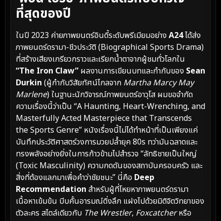
ที่สุดของปี
ในปี 2023 ค่ายภาพยนตร์อินดี้ระดับพรีเมียมอย่าง
A24
ได้ส่ง
ภาพยนตร์ดรามา-ชีวประวัติ (Biographical Sports Drama)
ที่สร้างเสียงเกรียวกราวและเรียกน้ำตาจากผู้ชมทั่วโลกใน
“The Iron Claw”
ผลงานการเขียนบทและกำกับของ
Sean
Durkin
(ผู้กำกับวิสัยทัศน์ไกลจาก
Martha Marcy May
Marlene
) ในฐานะนักวิจารณ์ภาพยนตร์อาวุโส ผมขอจำกัด
ความเรื่องนี้ว่าเป็น “A Haunting, Heart-Wrenching, and
Masterfully Acted Masterpiece that Transcends
the Sports Genre” หนังเรื่องนี้ไม่ได้ทำหน้าที่เป็นเพียงแค่
บันทึกประวัติศาสตร์วงการมวยปล้ำยุค 80s ทว่ามันฉลาดและ
ทรงพลังอย่างยิ่งในการก้าวข้ามไปสำรวจ “ลัทธิชายเป็นใหญ่
(Toxic Masculinity) ความกดดันของสถาบันครอบครัว และ
สิ่งที่ต้องแลกมาเพื่อคำว่าชัยชนะ” นี่คือ
Deep
Recommendation
สำหรับผู้ที่โหยหาภาพยนตร์ดรามา
เนื้อหาเข้มข้น บีบคั้นอารมณ์ดิ่งลึก แฝงไปด้วยมิติจิตวิทยาของ
ตัวละคร สไตล์เดียวกับ
The Wrestler
,
Foxcatcher
หรือ