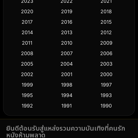
2023
2022
2021
Classic หนังคลาสสิก
(50)
2020
2019
2018
2017
2016
2015
Comedy ตลก
(433)
2014
2013
2012
Coming-of-age ชีวิตวัยรุ่น
(61)
2011
2010
2009
Crime อาชญากรรม
(511)
2008
2007
2006
2005
2004
2003
Cult Film
(5)
2002
2001
2000
Culture
(9)
1999
1998
1997
Dance เต้น
1995
1994
1993
(10)
1992
1991
1990
Detective สืบสวน
(58)
1989
1988
1986
Detective สืบสวน
(72)
ยินดีต้อนรับสู่แหล่งรวมความบันเทิงที่คนรัก
1985
1983
1982
หนังห้ามพลาด
1981
1978
1974
Disaster
(14)