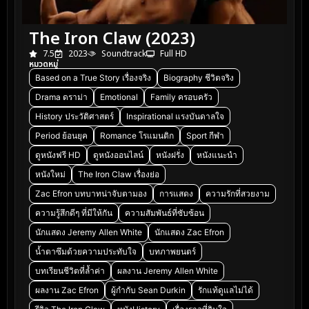
The Iron Claw (2023)
7.5
2023
Soundtrack
Full HD
หมวดหมู่
Based on a True Story เรื่องจริง
Biography ชีวิตจริง
Drama ดราม่า
Emotional
Family ครอบครัว
History ประวัติศาสตร์
Inspirational แรงบันดาลใจ
Period ย้อนยุค
Romance โรแมนติก
Sport กีฬา
ดูหนังฟรี HD
ดูหนังออนไลน์
หนังฝรั่ง
หนังแนะนำ
หนังใหม่
The Iron Claw เรื่องย่อ
Zac Efron บทบาทน่าจับตามอง
การแสดง
ความรักที่สวยงาม
ความรู้สึกดีๆ ที่มีให้กัน
ความสัมพันธ์ที่ซับซ้อน
นักแสดง Jeremy Allen White
นักแสดง Zac Efron
น้ำตาซึมด้วยความประทับใจ
บทภาพยนตร์
บทเรียนชีวิตที่ล้ำค่า
ผลงาน Jeremy Allen White
ผลงาน Zac Efron
ผู้กำกับ Sean Durkin
รักแท้ดูแลไม่ได้