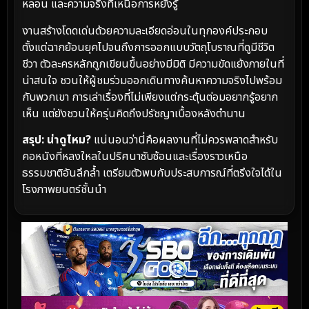
หลอน และความจริงที่เหนือการหยั่งรู้
งานสร้างโดดเด่นด้วยความละเอียดอ่อนในทุกองค์ประกอบ
ตั้งแต่ฉากย้อนยุคไปจนถึงการออกแบบวัตถุโบราณที่ดูมีชีวิต
ชีวา ตัวละครหลักถูกเขียนขึ้นอย่างมีมิติ มีความขัดแย้งภายในที่
น่าสนใจ ชวนให้ผู้ชมร่วมออกเดินทางค้นหาความจริงไปพร้อม
กับพวกเขา การเล่าเรื่องที่ไม่เพียงแต่กระตุ้นต่อมอยากรู้อยาก
เห็น แต่ยังชวนให้ครุ่นคิดถึงปรัชญาเบื้องหลังตำนาน
สรุป: น่าดูไหม?
แน่นอนว่านี่คือผลงานที่ไม่ควรพลาดสำหรับ
คอหนังที่หลงใหลในปริศนาซับซ้อนและเรื่องราวเหนือ
ธรรมชาติอันลึกล้ำ เตรียมตัวพบกับประสบการณ์ที่ตรึงใจได้ใน
โรงภาพยนตร์ชั้นนำ