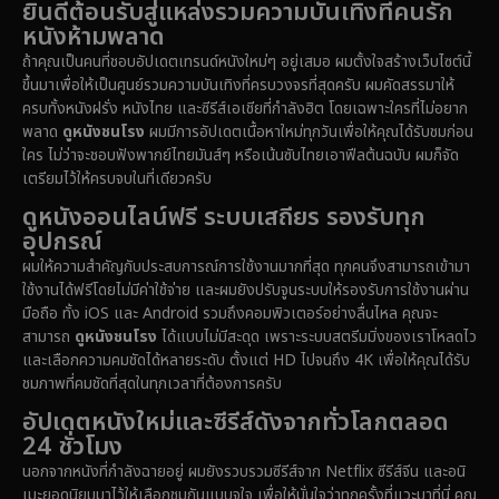
ยินดีต้อนรับสู่แหล่งรวมความบันเทิงที่คนรัก
1985
1983
1982
หนังห้ามพลาด
1981
1978
1974
Disaster
(14)
ถ้าคุณเป็นคนที่ชอบอัปเดตเทรนด์หนังใหม่ๆ อยู่เสมอ ผมตั้งใจสร้างเว็บไซต์นี้
1971
1962
1953
ขึ้นมาเพื่อให้เป็นศูนย์รวมความบันเทิงที่ครบวงจรที่สุดครับ ผมคัดสรรมาให้
Disney+
(5)
ครบทั้งหนังฝรั่ง หนังไทย และซีรีส์เอเชียที่กำลังฮิต โดยเฉพาะใครที่ไม่อยาก
พลาด
ดูหนังชนโรง
ผมมีการอัปเดตเนื้อหาใหม่ทุกวันเพื่อให้คุณได้รับชมก่อน
Documentary สารคดี
(92)
ใคร ไม่ว่าจะชอบฟังพากย์ไทยมันส์ๆ หรือเน้นซับไทยเอาฟีลต้นฉบับ ผมก็จัด
เตรียมไว้ให้ครบจบในที่เดียวครับ
Drama ดราม่า
(1,512)
ดูหนังออนไลน์ฟรี ระบบเสถียร รองรับทุก
อุปกรณ์
Dystopian
(16)
ผมให้ความสำคัญกับประสบการณ์การใช้งานมากที่สุด ทุกคนจึงสามารถเข้ามา
ใช้งานได้ฟรีโดยไม่มีค่าใช้จ่าย และผมยังปรับจูนระบบให้รองรับการใช้งานผ่าน
Emotional
(61)
มือถือ ทั้ง iOS และ Android รวมถึงคอมพิวเตอร์อย่างลื่นไหล คุณจะ
สามารถ
ดูหนังชนโรง
ได้แบบไม่มีสะดุด เพราะระบบสตรีมมิ่งของเราโหลดไว
Epic มหากาพย์
(228)
และเลือกความคมชัดได้หลายระดับ ตั้งแต่ HD ไปจนถึง 4K เพื่อให้คุณได้รับ
ชมภาพที่คมชัดที่สุดในทุกเวลาที่ต้องการครับ
Erotic
(37)
อัปเดตหนังใหม่และซีรีส์ดังจากทั่วโลกตลอด
24 ชั่วโมง
Family ครอบครัว
(371)
นอกจากหนังที่กำลังฉายอยู่ ผมยังรวบรวมซีรีส์จาก Netflix ซีรีส์จีน และอนิ
เมะยอดนิยมมาไว้ให้เลือกชมกันแบบจุใจ เพื่อให้มั่นใจว่าทุกครั้งที่แวะมาที่นี่ คุณ