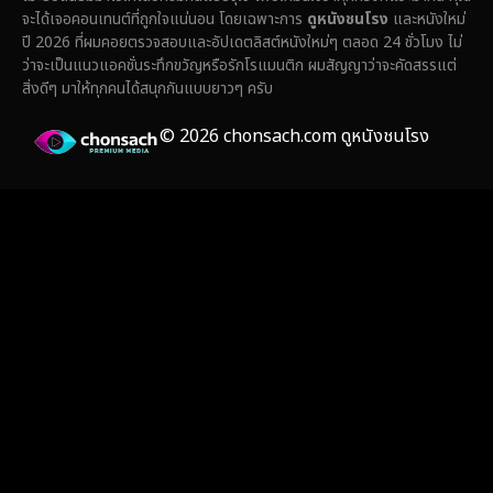
Fantasy จินตนาการ
(336)
จะได้เจอคอนเทนต์ที่ถูกใจแน่นอน โดยเฉพาะการ
ดูหนังชนโรง
และหนังใหม่
ปี 2026 ที่ผมคอยตรวจสอบและอัปเดตลิสต์หนังใหม่ๆ ตลอด 24 ชั่วโมง ไม่
Fiction
(14)
ว่าจะเป็นแนวแอคชั่นระทึกขวัญหรือรักโรแมนติก ผมสัญญาว่าจะคัดสรรแต่
สิ่งดีๆ มาให้ทุกคนได้สนุกกันแบบยาวๆ ครับ
Film
(59)
© 2026 chonsach.com ดูหนังชนโรง
Gothic
(4)
Grief
(8)
HBO GO
(7)
HBO Max
(3)
Healing
(17)
Heist
(27)
Historical
(7)