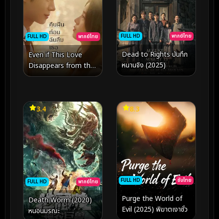
FULL HD
พากย์ไทย
FULL HD
พากย์ไทย
Dead to Rights บันทึก
Even if This Love
หนานจิง (2025)
Disappears from the
World Tonight คืนฝัน
ก่อนฉันลืมเธอ (2025)
3.4
8.3
FULL HD
ซับไทย
FULL HD
พากย์ไทย
Purge the World of
Death Worm (2020)
Evil (2025) พิฆาตเงาชั่ว
หนอนมรณะ