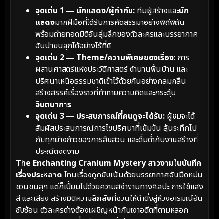
จุดเด่น 1 — นักแสดง/ผู้กำกับ:
ทีมผู้สร้างและ
นัก
แสดง
มากฝีมือที่ได้รับการคัดสรรมาอย่างพิถีพิถัน
พร้อมถ่ายทอดมิติอันลุ่มลึกของตัวละครและบรรยากาศ
อันน่าขนลุกได้อย่างไร้ที่ติ
จุดเด่น 2 — Theme/ความพิเศษของเรื่อง:
การ
ผสานศาสตร์แห่งประวัติศาสตร์ ตำนานพื้นบ้าน และ
ปริศนาเหนือธรรมชาติเข้าไว้ด้วยกันอย่างกลมกลืน
สร้างสรรค์เรื่องราวที่ท้าทายความคิดและกระตุ้น
จินตนาการ
จุดเด่น 3 — ประสบการณ์ที่คนดูจะได้รับ:
ผู้ชมจะได้
สัมผัสประสบการณ์การไขปริศนาที่เข้มข้น ลุ้นระทึกไป
กับทุกย่างก้าวของการสืบสวน และดื่มด่ำกับงานสร้างที่
ประณีตงดงาม
The Enchanting Cranium Mystery สาวงามในบันทึก
เรื่องประหลาด
โทนเรื่องถูกขับเน้นด้วยบรรยากาศอันมืดหม่น
ชวนขนลุก แต่ก็เปี่ยมไปด้วยความสง่างามทางศิลปะ การใช้แสง
สี และเสียง สร้างมิติความ
ลึกลับ
ที่ชวนให้ดำดิ่งสู่ห้วงอารมณ์อัน
ซับซ้อน ตัวละครต่างต้องเผชิญหน้ากับเงาอดีตที่ตามหลอก