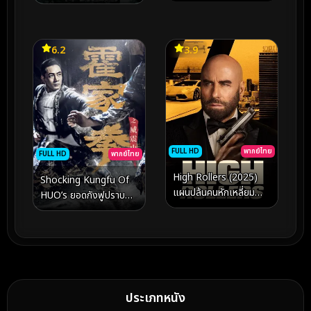
6.2
3.9
FULL HD
พากย์ไทย
FULL HD
พากย์ไทย
High Rollers (2025)
Shocking Kungfu Of
แผนปล้นคนหักเหลี่ยม
HUO’s ยอดกังฟูปราบ
ทะลวงกาสิโนเดือด
อธรรม (2026)
ประเภทหนัง