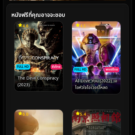
หนังฟรีที่คุณอาจจะชอบ
4.6
4.5
FULL HD
ซับไทย
FULL HD
พากย์ไทย
The Devil Conspiracy
AI Love You (2022) เอ
(2023)
ไอหัวใจโอเวอร์โหลด
6.0
5.4