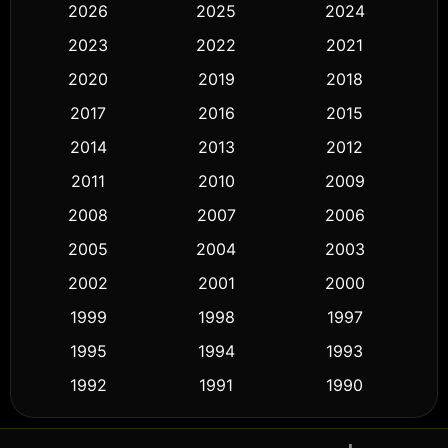
2026
2025
2024
Black Comedy
(326)
2023
2022
2021
Classic หนังคลาสสิก
(50)
2020
2019
2018
2017
2016
2015
Comedy ตลก
(451)
2014
2013
2012
Coming-of-age ชีวิตวัยรุ่น
(62)
2011
2010
2009
Crime อาชญากรรม
(530)
2008
2007
2006
2005
2004
2003
Cult Film
(5)
2002
2001
2000
Culture
(9)
1999
1998
1997
Dance เต้น
1995
1994
1993
(10)
1992
1991
1990
Detective สืบสวน
(61)
1989
1988
1986
Detective สืบสวน
(76)