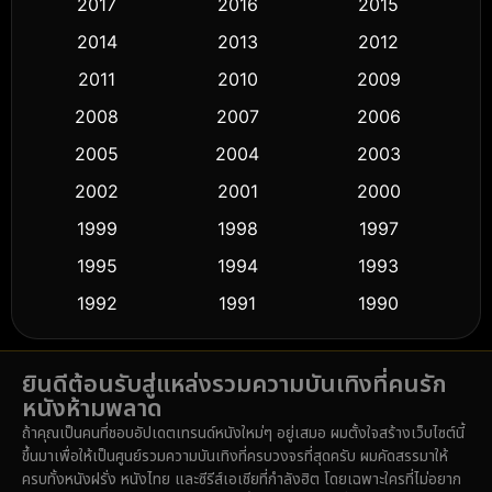
2017
2016
2015
Comedy ตลก
(451)
2014
2013
2012
Coming-of-age ชีวิตวัยรุ่น
(62)
2011
2010
2009
Crime อาชญากรรม
(530)
2008
2007
2006
2005
2004
2003
Cult Film
(5)
2002
2001
2000
Culture
(9)
1999
1998
1997
Dance เต้น
1995
1994
1993
(10)
1992
1991
1990
Detective สืบสวน
(61)
1989
1988
1986
Detective สืบสวน
(76)
ยินดีต้อนรับสู่แหล่งรวมความบันเทิงที่คนรัก
1985
1983
1982
หนังห้ามพลาด
1981
1978
1974
Disaster
(14)
ถ้าคุณเป็นคนที่ชอบอัปเดตเทรนด์หนังใหม่ๆ อยู่เสมอ ผมตั้งใจสร้างเว็บไซต์นี้
1971
1962
1953
ขึ้นมาเพื่อให้เป็นศูนย์รวมความบันเทิงที่ครบวงจรที่สุดครับ ผมคัดสรรมาให้
Disney+
(5)
ครบทั้งหนังฝรั่ง หนังไทย และซีรีส์เอเชียที่กำลังฮิต โดยเฉพาะใครที่ไม่อยาก