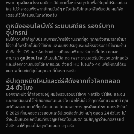
พลาด
ดูหนังชนโรง
ผมมีการอัปเดตเนื้อหาใหม่ทุกวันเพื่อให้คุณได้รับชมก่อน
Documentary สารคดี
(92)
ใคร ไม่ว่าจะชอบฟังพากย์ไทยมันส์ๆ หรือเน้นซับไทยเอาฟีลต้นฉบับ ผมก็จัด
เตรียมไว้ให้ครบจบในที่เดียวครับ
Drama ดราม่า
(1,512)
ดูหนังออนไลน์ฟรี ระบบเสถียร รองรับทุก
อุปกรณ์
Dystopian
(16)
ผมให้ความสำคัญกับประสบการณ์การใช้งานมากที่สุด ทุกคนจึงสามารถเข้ามา
ใช้งานได้ฟรีโดยไม่มีค่าใช้จ่าย และผมยังปรับจูนระบบให้รองรับการใช้งานผ่าน
Emotional
(61)
มือถือ ทั้ง iOS และ Android รวมถึงคอมพิวเตอร์อย่างลื่นไหล คุณจะ
สามารถ
ดูหนังชนโรง
ได้แบบไม่มีสะดุด เพราะระบบสตรีมมิ่งของเราโหลดไว
Epic มหากาพย์
(228)
และเลือกความคมชัดได้หลายระดับ ตั้งแต่ HD ไปจนถึง 4K เพื่อให้คุณได้รับ
ชมภาพที่คมชัดที่สุดในทุกเวลาที่ต้องการครับ
Erotic
(37)
อัปเดตหนังใหม่และซีรีส์ดังจากทั่วโลกตลอด
24 ชั่วโมง
Family ครอบครัว
(371)
นอกจากหนังที่กำลังฉายอยู่ ผมยังรวบรวมซีรีส์จาก Netflix ซีรีส์จีน และอนิ
เมะยอดนิยมมาไว้ให้เลือกชมกันแบบจุใจ เพื่อให้มั่นใจว่าทุกครั้งที่แวะมาที่นี่ คุณ
Fantasy จินตนาการ
(336)
จะได้เจอคอนเทนต์ที่ถูกใจแน่นอน โดยเฉพาะการ
ดูหนังชนโรง
และหนังใหม่
ปี 2026 ที่ผมคอยตรวจสอบและอัปเดตลิสต์หนังใหม่ๆ ตลอด 24 ชั่วโมง ไม่
Fiction
(14)
ว่าจะเป็นแนวแอคชั่นระทึกขวัญหรือรักโรแมนติก ผมสัญญาว่าจะคัดสรรแต่
สิ่งดีๆ มาให้ทุกคนได้สนุกกันแบบยาวๆ ครับ
Film
(59)