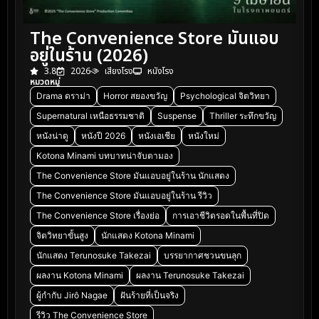
The Convenience Store มันแอบ
อยู่ในร้าน (2026)
3.8
2026
เสียงโรง
หนังโรง
หมวดหมู่
Drama ดราม่า
Horror สยองขวัญ
Psychological จิตวิทยา
Supernatural เหนือธรรมชาติ
Suspense
Thriller ระทึกขวัญ
หนังน่าดู
หนังปี 2026
หนังเอเชีย
หนังใหม่
Kotona Minami บทบาทน่าจับตามอง
The Convenience Store มันแอบอยู่ในร้าน นักแสดง
The Convenience Store มันแอบอยู่ในร้าน รีวิว
The Convenience Store เรื่องย่อ
การเอาชีวิตรอดในพื้นที่ปิด
จิตวิทยาขั้นสูง
นักแสดง Kotona Minami
นักแสดง Terunosuke Takezai
บรรยากาศชวนขนลุก
ผลงาน Kotona Minami
ผลงาน Terunosuke Takezai
ผู้กำกับ Jirô Nagae
ฝันร้ายที่เป็นจริง
รีวิว The Convenience Store