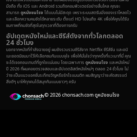
Emotional
(61)
มือถือ ทั้ง iOS และ Android รวมถึงคอมพิวเตอร์อย่างลื่นไหล คุณจะ
สามารถ
ดูหนังชนโรง
ได้แบบไม่มีสะดุด เพราะระบบสตรีมมิ่งของเราโหลดไว
Epic มหากาพย์
(222)
และเลือกความคมชัดได้หลายระดับ ตั้งแต่ HD ไปจนถึง 4K เพื่อให้คุณได้รับ
ชมภาพที่คมชัดที่สุดในทุกเวลาที่ต้องการครับ
Erotic
(37)
อัปเดตหนังใหม่และซีรีส์ดังจากทั่วโลกตลอด
24 ชั่วโมง
Family ครอบครัว
(365)
นอกจากหนังที่กำลังฉายอยู่ ผมยังรวบรวมซีรีส์จาก Netflix ซีรีส์จีน และอนิ
เมะยอดนิยมมาไว้ให้เลือกชมกันแบบจุใจ เพื่อให้มั่นใจว่าทุกครั้งที่แวะมาที่นี่ คุณ
Fantasy จินตนาการ
(329)
จะได้เจอคอนเทนต์ที่ถูกใจแน่นอน โดยเฉพาะการ
ดูหนังชนโรง
และหนังใหม่
ปี 2026 ที่ผมคอยตรวจสอบและอัปเดตลิสต์หนังใหม่ๆ ตลอด 24 ชั่วโมง ไม่
Fiction
(14)
ว่าจะเป็นแนวแอคชั่นระทึกขวัญหรือรักโรแมนติก ผมสัญญาว่าจะคัดสรรแต่
สิ่งดีๆ มาให้ทุกคนได้สนุกกันแบบยาวๆ ครับ
Film
(59)
© 2026 chonsach.com ดูหนังชนโรง
Gothic
(4)
Grief
(8)
HBO GO
(7)