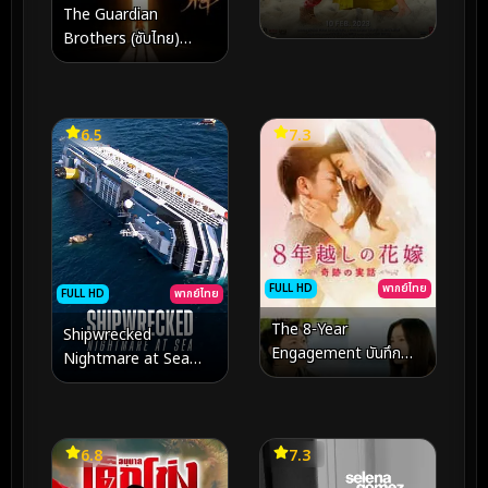
The Guardian
Brothers (ซับไทย)
(2016)
6.5
7.3
FULL HD
พากย์ไทย
FULL HD
พากย์ไทย
The 8-Year
Shipwrecked
Engagement บันทึก
Nightmare at Sea
น้ำตารัก 8 ปี (2017)
(2026) เรืออับปาง ฝัน
ร้ายกลางทะเล
6.8
7.3