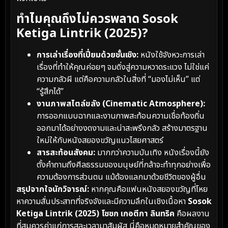
ทำไมคุณถึงไม่ควรพลาด Sosok
Ketiga Lintrik (2025)?
การเล่าเรื่องที่เปี่ยมด้วยชั้นเชิง:
หนังใช้จังหวะการเล่า
เรื่องที่ทำให้คุณค่อยๆ จมดิ่งสู่ความหวาดระแวง ไม่ใช่แค่
ความกลัวผี แต่คือความกลัวในสิ่งที่ “มองไม่เห็น” แต่
“รู้สึกได้”
งานภาพสไตล์ขลัง (Cinematic Atmosphere):
การออกแบบฉากและงานภาพสะท้อนความเชื่อท้องถิ่น
ออกมาได้อย่างงดงามและน่าสะพรึงกลัว สร้างมาตรฐาน
ใหม่ให้กับหนังสยองขวัญแนวไสยศาสตร์
สารสะท้อนสังคม:
มากกว่าความบันเทิง หนังเรื่องนี้ยัง
ตั้งคำถามถึงศีลธรรมของมนุษย์ที่กล้าจะทำทุกอย่างเพื่อ
ความต้องการส่วนตน แม้ต้องแลกมาด้วยชีวิตของผู้อื่น
สรุปจากใจนักวิจารณ์:
หากคุณคือแฟนหนังสยองขวัญที่โหย
หาความสั่นประสาทที่จริงจังและมีความลึกในเชิงเนื้อหา
Sosok
Ketiga Lintrik (2025) โซซก เกอตีกา ลินทริค
คือผลงาน
ที่สมควรค่าแก่การสละเวลามาสัมผัส นี่คือหมุดหมายสำคัญของ