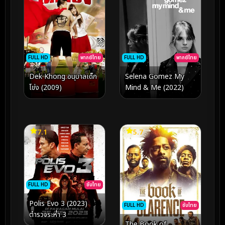
FULL HD
พากย์ไทย
FULL HD
พากย์ไทย
Dek Khong อนุบาลเด็ก
Selena Gomez My
โข่ง (2009)
Mind & Me (2022)
7.1
5.7
FULL HD
ซับไทย
Polis Evo 3 (2023)
FULL HD
ซับไทย
ตำรวจระห่ำ 3
The Book of