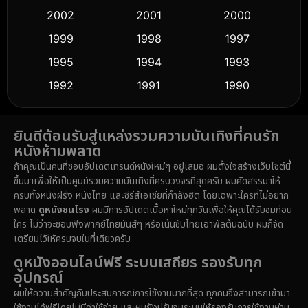
2002
2001
2000
Culture
(9)
1999
1998
1997
Dance เต้น
1995
1994
1993
(10)
1992
1991
1990
Detective สืบสวน
(59)
1989
1988
1986
Detective สืบสวน
(74)
ยินดีต้อนรับสู่แหล่งรวมความบันเทิงที่คนรัก
1985
1983
1982
หนังห้ามพลาด
1981
1978
1974
Disaster
(14)
ถ้าคุณเป็นคนที่ชอบอัปเดตเทรนด์หนังใหม่ๆ อยู่เสมอ ผมตั้งใจสร้างเว็บไซต์นี้
1971
1962
1953
ขึ้นมาเพื่อให้เป็นศูนย์รวมความบันเทิงที่ครบวงจรที่สุดครับ ผมคัดสรรมาให้
Disney+
(5)
ครบทั้งหนังฝรั่ง หนังไทย และซีรีส์เอเชียที่กำลังฮิต โดยเฉพาะใครที่ไม่อยาก
พลาด
ดูหนังชนโรง
ผมมีการอัปเดตเนื้อหาใหม่ทุกวันเพื่อให้คุณได้รับชมก่อน
Documentary สารคดี
(91)
ใคร ไม่ว่าจะชอบฟังพากย์ไทยมันส์ๆ หรือเน้นซับไทยเอาฟีลต้นฉบับ ผมก็จัด
เตรียมไว้ให้ครบจบในที่เดียวครับ
Drama ดราม่า
(1,485)
ดูหนังออนไลน์ฟรี ระบบเสถียร รองรับทุก
อุปกรณ์
Dystopian
(16)
ผมให้ความสำคัญกับประสบการณ์การใช้งานมากที่สุด ทุกคนจึงสามารถเข้ามา
ใช้งานได้ฟรีโดยไม่มีค่าใช้จ่าย และผมยังปรับจูนระบบให้รองรับการใช้งานผ่าน