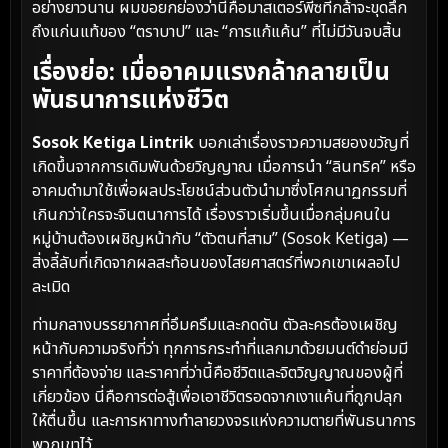
อย่างยาวนาน ผมขอยกย่องว่านี่คือมาสเตอร์พีซที่กล้าจะขุดลึก
ถึงแก่นแท้ของ “ตราบาป” และ “การแก้แค้น” ที่ไม่มีวันจบสิ้น
เรื่องย่อ: เมื่ออาคมแรงกล้ากลายเป็น
พันธนาการแห่งชีวิต
Sosok Ketiga Lintrik
บอกเล่าเรื่องราวความสยองขวัญที่
เกิดขึ้นจากการเดิมพันด้วยวิญญาณ เมื่อการนำ “ลินทริค” หรือ
อาคมดำมาใช้เพื่อผลประโยชน์ส่วนตัวนำมาซึ่งโศกนาฏกรรมที่
เกินกว่าใครจะจินตนาการได้ เรื่องราวเริ่มขึ้นเมื่อกลุ่มคนใน
หมู่บ้านต้องเผชิญหน้ากับ “ตัวตนที่สาม” (Sosok Ketiga) —
สิ่งลี้ลับที่เกิดจากผลสะท้อนของไสยศาสตร์ที่พวกเขาเผลอไป
ละเมิด
ท่ามกลางบรรยากาศที่อึมครึมและกดดัน ตัวละครต้องเผชิญ
หน้ากับความจริงที่ว่า ทุกการกระทำที่แลกมาด้วยมนต์ดำย่อมมี
ราคาที่ต้องจ่าย และราคาที่ว่านี้คือชีวิตและจิตวิญญาณของผู้ที่
เกี่ยวข้อง นี่คือการต่อสู้เพื่อเอาชีวิตรอดจากเงาแค้นที่ถูกปลุก
ให้ตื่นขึ้น และการหาทางทำลายวงจรแห่งความตายที่พันธนาการ
พวกเขาไว้