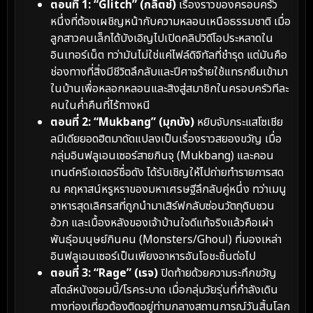
ตอนที่ 1: “Glitch” (กลิตช์)
เรื่องราวของครอบครัว
หนึ่งที่ต้องเผชิญหน้ากับความหลอนเหนือธรรมชาติ เมื่อ
ลูกสาวคนเล็กได้บังเอิญไปเปิดคลิปวิดีโอประหลาดใน
อินเทอร์เน็ต ทว่ามันไม่ใช่แค่ไฟล์ดิจิทัลที่ชำรุด แต่มันคือ
ช่องทางที่สิ่งมีชีวิตลึกลับและปีศาจร้ายใช้แทรกซึมเข้ามา
ในบ้านเพื่อหลอกหลอนและสิงสู่สมาชิกในครอบครัวทีละ
คนในค่ำคืนที่ไร้ทางหนี
ตอนที่ 2: “Mukbang” (มุกบัง)
หยิบจับกระแสโซเชีย
ลมีเดียยอดฮิตมาดัดแปลงเป็นเรื่องราวสยองขวัญ เมื่อ
กลุ่มอินฟลูเอนเซอร์สายกินจุ (Mukbang) และคอน
เทนต์ครีเอเตอร์ชื่อดัง ได้รับเชิญให้ไปถ่ายทำรายการสด
ณ คฤหาสน์หรูหราของมหาเศรษฐีลึกลับคู่หนึ่ง ทว่าเมนู
อาหารสุดเลิศรสที่ถูกนำมาเสิร์ฟกลับซ่อนวัตถุดิบชวน
อ้วก และเบื้องหลังของเจ้าบ้านใจดีแท้จริงแล้วคือเผ่า
พันธุ์อมนุษย์กินคน (Monsters/Ghoul) ที่มองเหล่า
อินฟลูเอนเซอร์เป็นเพียงอาหารอันโอชะชิ้นต่อไป
ตอนที่ 3: “Rage” (เรจ)
ปิดท้ายด้วยความระทึกขวัญ
สไตล์หนังซอมบี้/โรคระบาด เมื่อกลุ่มวัยรุ่นที่กำลังเดิน
ทางท่องเที่ยวต้องติดอยู่ท่ามกลางสถานการณ์วันสิ้นโลก