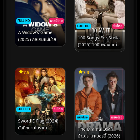
FULL HD
พากย์ไทย
FULL HD
ซับไทย
A Widow’s Game
100 Songs For Stella
(2025) กลเกมแม่ม่าย
(2025) 100 เพลง แด่ส
เตลล่า
7.5
7.3
FULL HD
ซับไทย
หนังโรง
เสียงโรง
Sword E Flag (2024)
บันทึกดาบโบราณ
The Drama แต่งก็
บ้า..ดราม่าเบอร์นี้ (2026)