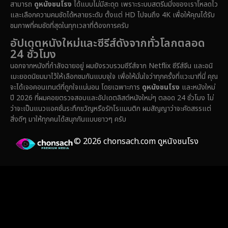
สามารถ
ดูหนังชนโรง
ได้แบบไม่มีสะดุด เพราะระบบสตรีมมิ่งของเราโหลดไว
Epic มหากาพย์
(216)
และเลือกความคมชัดได้หลายระดับ ตั้งแต่ HD ไปจนถึง 4K เพื่อให้คุณได้รับ
ชมภาพที่คมชัดที่สุดในทุกเวลาที่ต้องการครับ
Erotic
(36)
อัปเดตหนังใหม่และซีรีส์ดังจากทั่วโลกตลอด
24 ชั่วโมง
Family ครอบครัว
(358)
นอกจากหนังที่กำลังฉายอยู่ ผมยังรวบรวมซีรีส์จาก Netflix ซีรีส์จีน และอนิ
เมะยอดนิยมมาไว้ให้เลือกชมกันแบบจุใจ เพื่อให้มั่นใจว่าทุกครั้งที่แวะมาที่นี่ คุณ
Fantasy จินตนาการ
(316)
จะได้เจอคอนเทนต์ที่ถูกใจแน่นอน โดยเฉพาะการ
ดูหนังชนโรง
และหนังใหม่
ปี 2026 ที่ผมคอยตรวจสอบและอัปเดตลิสต์หนังใหม่ๆ ตลอด 24 ชั่วโมง ไม่
Fiction
(14)
ว่าจะเป็นแนวแอคชั่นระทึกขวัญหรือรักโรแมนติก ผมสัญญาว่าจะคัดสรรแต่
สิ่งดีๆ มาให้ทุกคนได้สนุกกันแบบยาวๆ ครับ
Film
(59)
© 2026 chonsach.com ดูหนังชนโรง
Gothic
(4)
Grief
(8)
HBO GO
(7)
HBO Max
(3)