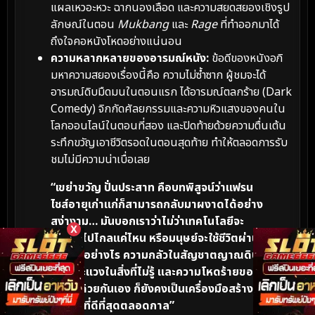
แผลเหวอะหวะ ฉากนองเลือด และความสยดสยองเชิงรูป
ลักษณ์ในตอน
Mukbang
และ
Rage
ที่ทำออกมาได้
ถึงใจคอหนังโหดอย่างแน่นอน
ความหลากหลายของอารมณ์หนัง:
ข้อดีของหนังอภิ
มหาความสยองเรื่องนี้คือ ความไม่ซ้ำซาก ผู้ชมจะได้
อารมณ์ดิบมืดมนในตอนแรก ได้อารมณ์ตลกร้าย (Dark
Comedy) จิกกัดศัลยกรรมและความหิวแสงของคนใน
โลกออนไลน์ในตอนที่สอง และปิดท้ายด้วยความตื่นเต้น
ระทึกขวัญเอาชีวิตรอดในตอนสุดท้าย ทำให้ตลอดการรับ
ชมไม่มีความน่าเบื่อเลย
“เขย่าขวัญ ปั่นประสาท คือบทพิสูจน์ว่าแฟรน
ไชส์อายุเก่าแก่ก็สามารถกลับมาผงาดได้อย่าง
สง่างาม… มันบอกเราว่าไม่ว่าเทคโนโลยีจะ
X
เปลี่ยนไปไกลแค่ไหน หรือมนุษย์จะใช้ชีวิตผ่าน
หน้าจออย่างไร ความกลัวในสัญชาตญาณดิบ
ความระแวงในสิ่งที่ไม่รู้ และความโหดร้ายของ
มนุษย์ด้วยกันเอง ก็ยังคงเป็นเครื่องมือสร้าง
ฝันร้ายที่ดีที่สุดตลอดกาล”