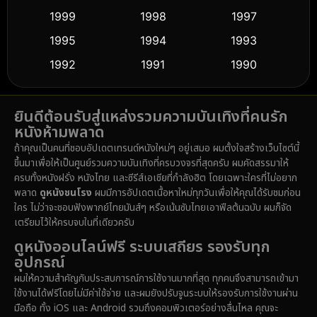
Culture
(9)
1999
1998
1997
Dance เต้น
1995
1994
1993
(10)
1992
1991
1990
Detective สืบสวน
(57)
1989
1988
1986
Detective สืบสวน
(70)
ยินดีต้อนรับสู่แหล่งรวมความบันเทิงที่คนรัก
1985
1983
1982
หนังห้ามพลาด
1981
1978
1974
Disaster
(14)
ถ้าคุณเป็นคนที่ชอบอัปเดตเทรนด์หนังใหม่ๆ อยู่เสมอ ผมตั้งใจสร้างเว็บไซต์นี้
1971
1962
1953
ขึ้นมาเพื่อให้เป็นศูนย์รวมความบันเทิงที่ครบวงจรที่สุดครับ ผมคัดสรรมาให้
Disney+
(5)
ครบทั้งหนังฝรั่ง หนังไทย และซีรีส์เอเชียที่กำลังฮิต โดยเฉพาะใครที่ไม่อยาก
พลาด
ดูหนังชนโรง
ผมมีการอัปเดตเนื้อหาใหม่ทุกวันเพื่อให้คุณได้รับชมก่อน
Documentary สารคดี
(90)
ใคร ไม่ว่าจะชอบฟังพากย์ไทยมันส์ๆ หรือเน้นซับไทยเอาฟีลต้นฉบับ ผมก็จัด
เตรียมไว้ให้ครบจบในที่เดียวครับ
Drama ดราม่า
(1,434)
ดูหนังออนไลน์ฟรี ระบบเสถียร รองรับทุก
อุปกรณ์
Dystopian
(16)
ผมให้ความสำคัญกับประสบการณ์การใช้งานมากที่สุด ทุกคนจึงสามารถเข้ามา
ใช้งานได้ฟรีโดยไม่มีค่าใช้จ่าย และผมยังปรับจูนระบบให้รองรับการใช้งานผ่าน
Emotional
(61)
มือถือ ทั้ง iOS และ Android รวมถึงคอมพิวเตอร์อย่างลื่นไหล คุณจะ