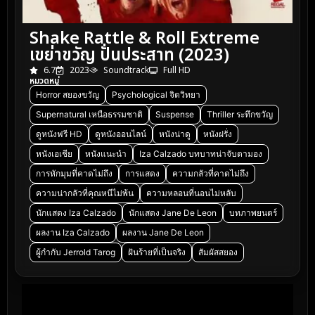
Shake Rattle & Roll Extreme
เขย่าขวัญ ปั่นประสาท (2023)
6.7
2023
Soundtrack
Full HD
หมวดหมู่
Horror สยองขวัญ
Psychological จิตวิทยา
Supernatural เหนือธรรมชาติ
Suspense
Thriller ระทึกขวัญ
ดูหนังฟรี HD
ดูหนังออนไลน์
หนังน่าดู
หนังฝรั่ง
หนังเอเชีย
หนังแนะนำ
Iza Calzado บทบาทน่าจับตามอง
การหักมุมที่คาดไม่ถึง
การแสดง
ความกลัวที่คาดไม่ถึง
ความน่ากลัวที่คุณหนีไม่พ้น
ความหลอนที่นอนไม่หลับ
นักแสดง Iza Calzado
นักแสดง Jane De Leon
บทภาพยนตร์
ผลงาน Iza Calzado
ผลงาน Jane De Leon
ผู้กำกับ Jerrold Tarog
ฝันร้ายที่เป็นจริง
สัมผัสสยอง