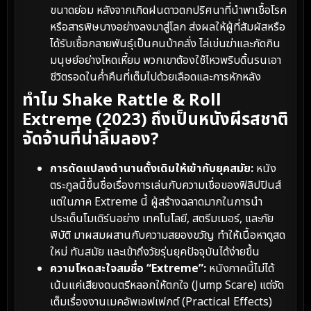
ขนาดย่อม หลังจากเกิดฝนดาวตกปริศนาที่นำพาเชื้อโรค
หรือสารพิษบางอย่างลงมาสู่โลก ส่งผลให้ผู้ที่สัมผัสหรือ
ได้รับเชื้อกลายพันธุ์เป็นคนบ้าคลั่ง ไล่เข่นฆ่าและกัดกิน
มนุษย์อย่างโหดเหี้ยม พวกเขาต้องใช้ไหวพริบดิ้นรนเอา
ชีวิตรอดในค่ำคืนที่เต็มไปด้วยเลือดและการหักหลัง
ทำไม Shake Rattle & Roll
Extreme (2023) ถึงเป็นหนังผีรสชาติ
จัดจ้านที่น่าลิ้มลอง?
การดัดแปลงตำนานดั้งเดิมให้เข้ากับยุคสมัย:
หนัง
ตระกูลนี้ขึ้นชื่อเรื่องการเล่นกับความเชื่อของฟิลิปปินส์
แต่ในภาค Extreme นี้ ผู้สร้างฉลาดมากในการนำ
ประเด็นโมเดิร์นอย่าง เทคโนโลยี, สตรีมเมอร์, และภัย
พิบัติ มาผสมผสานกับความสยองขวัญ ทำให้เนื้อหาดูสด
ใหม่ ทันสมัย และเข้าถึงวัยรุ่นยุคปัจจุบันได้ง่ายขึ้น
ความโหดสะใจสมชื่อ “Extreme”:
หนังภาคนี้ไม่ได้
เน้นแค่เสียงดนตรีหลอกให้ตกใจ (Jump Scare) แต่จัด
เต็มเรื่องงานเมคอัพเอฟเฟกต์ (Practical Effects)