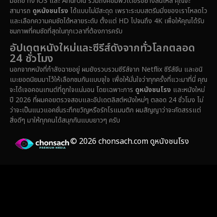
มือถือ ทั้ง iOS และ Android รวมถึงคอมพิวเตอร์อย่างลื่นไหล คุณจะ
สามารถ
ดูหนังชนโรง
ได้แบบไม่มีสะดุด เพราะระบบสตรีมมิ่งของเราโหลดไว
Epic มหากาพย์
(228)
และเลือกความคมชัดได้หลายระดับ ตั้งแต่ HD ไปจนถึง 4K เพื่อให้คุณได้รับ
ชมภาพที่คมชัดที่สุดในทุกเวลาที่ต้องการครับ
Erotic
(37)
อัปเดตหนังใหม่และซีรีส์ดังจากทั่วโลกตลอด
24 ชั่วโมง
Family ครอบครัว
(371)
นอกจากหนังที่กำลังฉายอยู่ ผมยังรวบรวมซีรีส์จาก Netflix ซีรีส์จีน และอนิ
เมะยอดนิยมมาไว้ให้เลือกชมกันแบบจุใจ เพื่อให้มั่นใจว่าทุกครั้งที่แวะมาที่นี่ คุณ
Fantasy จินตนาการ
(336)
จะได้เจอคอนเทนต์ที่ถูกใจแน่นอน โดยเฉพาะการ
ดูหนังชนโรง
และหนังใหม่
ปี 2026 ที่ผมคอยตรวจสอบและอัปเดตลิสต์หนังใหม่ๆ ตลอด 24 ชั่วโมง ไม่
Fiction
(14)
ว่าจะเป็นแนวแอคชั่นระทึกขวัญหรือรักโรแมนติก ผมสัญญาว่าจะคัดสรรแต่
สิ่งดีๆ มาให้ทุกคนได้สนุกกันแบบยาวๆ ครับ
Film
(59)
© 2026 chonsach.com ดูหนังชนโรง
Gothic
(4)
Grief
(8)
HBO GO
(7)