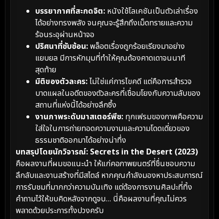
บรรยากาศที่สะกดจิต:
หนังใช้โลเคชันเป็นตัวเล่าเรื่อง
ได้อย่างทรงพลัง จนคุณจะรู้สึกถึงเม็ดทรายและความ
ร้อนระอุผ่านหน้าจอ
ปริศนาที่ซับซ้อน:
พล็อตเรื่องถูกร้อยเรียงมาอย่าง
แยบยล มีการหักมุมที่ทำให้คุณต้องคาดเดาจนนาที
สุดท้าย
มิติของตัวละคร:
ไม่ใช่แค่การไขคดี แต่คือการสำรวจ
บาดแผลในอดีตของตัวละครที่เชื่อมโยงกับความลับของ
สถานที่แห่งนี้ได้อย่างลึกซึ้ง
งานภาพระดับมาสเตอร์พีซ:
ทุกเฟรมของภาพคือความ
ใส่ใจในการถ่ายทอดความงามและความโดดเดี่ยวของ
ธรรมชาติออกมาได้อย่างน่าทึ่ง
บทสรุปโดยนักวิจารณ์:
Secrets in the Desert (2023)
คือผลงานที่ผมขอแนะนำ ให้แก่คอภาพยนตร์ที่ชื่นชอบความ
ลึกลับและงานสร้างที่มีสไตล์ หากคุณกำลังมองหาประสบการณ์
การรับชมที่มากกว่าความบันเทิง แต่ต้องการงานศิลปะที่ทิ้ง
คำถามไว้ให้ขบคิดหลังจากดูจบ… นี่คือผลงานที่คุณไม่ควร
พลาดด้วยประการทั้งปวงครับ