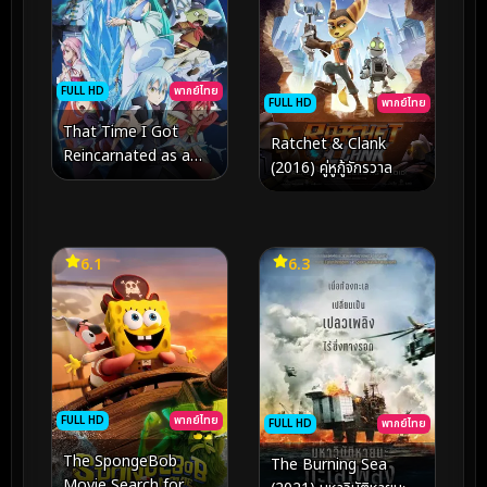
FULL HD
พากย์ไทย
FULL HD
พากย์ไทย
That Time I Got
Ratchet & Clank
Reincarnated as a
(2016) คู่หูกู้จักรวาล
Slime the Movie
Tears of the Azure
Sea (2026) เกิดใหม่ทั้งที
ก็เป็นสไลม์ไปซะแล้วเดอะ
6.1
6.3
มูฟวี่ ภาคน้ำตาแห่งห้วง
ทะเลคราม
FULL HD
พากย์ไทย
FULL HD
พากย์ไทย
The SpongeBob
The Burning Sea
Movie Search for