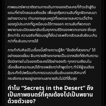
ภาพยนตร์พาเราติดตามการเดินทางของตัวละครที่ก้าวเข้าสู่ดิน
แดนที่ห่างไกลและแห้งแล้ง เพื่อขุดคุ้ยความลับที่ถูกฝังกลบมา
อย่างยาวนาน ท่ามกลางอุณหภูมิที่แผดเผาและความเวิ้งว้าง
ของภูมิประเทศที่ดูเหมือนจะไร้ทางออก ความลับที่พวกเขา
พยายามจะเปิดเผยกลับเริ่มคุกคามชีวิตของพวกเขาเอง ยิ่งขุด
ลึกเท่าไร ความจริงที่ซ่อนอยู่ก็ยิ่งน่าสะพรึงกลัวและซับซ้อนเกิน
กว่าที่จะจินตนาการได้
การกำกับศิลป์ในเรื่องนี้สร้างความรู้สึก “อึดอัดที่สวยงาม” ได้
อย่างยอดเยี่ยม ผืนทรายสีทองกลายเป็นฉากหลังที่ตัดกับความ
มืดมิดภายในใจของตัวละครได้อย่างลงตัว ทุกความเงียบใน
เรื่องสื่อสารอารมณ์ได้ทรงพลังกว่าคำพูดใดๆ ทำให้ผู้ชมต้อง
ลุ้นระทึกไปพร้อมกับการรวบรวมชิ้นส่วนของปริศนาที่
กระจัดกระจายอยู่กลางทะเลทรายอันไม่มีที่สิ้นสุด
ทำไม “Secrets in the Desert” ถึง
เป็นภาพยนตร์ที่คุณต้องไปเป็นพยาน
ด้วยตัวเอง?