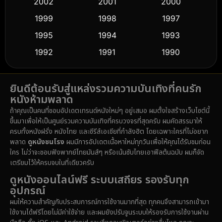
2002
2001
2000
Culture
(9)
1999
1998
1997
Dance เต้น
1995
1994
1993
(10)
1992
1991
1990
Detective สืบสวน
(61)
1989
1988
1986
Detective สืบสวน
(76)
ยินดีต้อนรับสู่แหล่งรวมความบันเทิงที่คนรัก
1985
1983
1982
หนังห้ามพลาด
1981
1978
1974
Disaster
(14)
ถ้าคุณเป็นคนที่ชอบอัปเดตเทรนด์หนังใหม่ๆ อยู่เสมอ ผมตั้งใจสร้างเว็บไซต์นี้
1971
1962
1953
ขึ้นมาเพื่อให้เป็นศูนย์รวมความบันเทิงที่ครบวงจรที่สุดครับ ผมคัดสรรมาให้
Disney+
(5)
ครบทั้งหนังฝรั่ง หนังไทย และซีรีส์เอเชียที่กำลังฮิต โดยเฉพาะใครที่ไม่อยาก
พลาด
ดูหนังชนโรง
ผมมีการอัปเดตเนื้อหาใหม่ทุกวันเพื่อให้คุณได้รับชมก่อน
Documentary สารคดี
(92)
ใคร ไม่ว่าจะชอบฟังพากย์ไทยมันส์ๆ หรือเน้นซับไทยเอาฟีลต้นฉบับ ผมก็จัด
เตรียมไว้ให้ครบจบในที่เดียวครับ
Drama ดราม่า
(1,512)
ดูหนังออนไลน์ฟรี ระบบเสถียร รองรับทุก
อุปกรณ์
Dystopian
(16)
ผมให้ความสำคัญกับประสบการณ์การใช้งานมากที่สุด ทุกคนจึงสามารถเข้ามา
ใช้งานได้ฟรีโดยไม่มีค่าใช้จ่าย และผมยังปรับจูนระบบให้รองรับการใช้งานผ่าน
Emotional
(61)