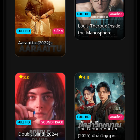
FULL HD
พากย์ไทย
Louis Theroux Inside
FULL HD
ซับไทย
the Manosphere
(2026) หลุยส์ เทอโรซ์
Aaraattu (2022)
เจาะโลกยุคใหม่ของชาย
นิยม
8.0
4.3
FULL HD
พากย์ไทย
FULL HD
SOUNDTRACK
The Demon Hunter
Double Blind (2024)
(2025) นักล่าวิญญาณ