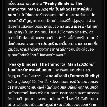
ครั้งบนจอภาพยนตร์ใน
“Peaky Blinders: The
Immortal Man (2026) พีกี้ ไบลน์เดอร์ส: ชายผู้เป็น
อมตะ”
นี่ไม่ใช่แค่ภาคต่อธรรมดา แต่เป็นมหากาพย์บทสรุปที่
ยกระดับจิตวิญญาณความเป็นแก๊งสเตอร์ขึ้นสู่จุดสูงสุด ผ่าน
ฝีมือการแสดงระดับปรมาจารย์ของ
คิลเลียน เมอร์ฟี (Cillian
Murphy)
ในบทบาท ทอมมี่ เชลบี (Tommy Shelby) ตัว
ละครที่เป็นไอคอนิกแห่งยุคสมัย หนังเรื่องนี้ยังคงรักษาเสน่ห์
ดั้งเดิมของความดาร์ก ควันบุหรี่ และกลิ่นอายความตาย แต่เพิ่ม
เติมด้วยความลึกซึ้งเชิงจิตวิทยาที่กรีดลึกถึงก้นบึ้งหัวใจของ
ผู้ชายที่ได้ชื่อว่า “ตายไปแล้วแต่ยังคงอยู่”
“Peaky Blinders: The Immortal Man (2026) พีกี้
ไบลน์เดอร์ส: ชายผู้เป็นอมตะ”
พาร่างอันบอบช้ำและจิต
วิญญาณอันแข็งแกร่งของ
ทอมมี่ เชลบี (Tommy Shelby)
กลับมาสู่สมรภูมิชีวิตอีกครั้ง หลังจากเหตุการณ์ในตอนจบของ
ซีรีส์ที่เขาเลือกจะหันหลังให้โลกใบเดิมและปล่อยให้ทุกคนเชื่อว่า
เขาได้ตายจากไปแล้ว ทว่า ท่ามกลางบรรยากาศระอุของศตวรรษ
ใหม่และภัยคุกคามของสงครามโลกครั้งที่สองที่กำลังคืบคลาน
เข้ามา อดีตอันดำมืดและศัตรูหน้าใหม่กลับไม่ยอมปล่อยให้ราชา