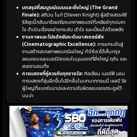
บทสรุปที่สมบูรณ์แบบและยิ่งใหญ่ (The Grand
Finale):
สตีเวน ไนท์ (Steven Knight) ผู้สร้างสรรค์ซี
รีส์ชุดนี้กลับมาร้อยเรียงบทภาพยนตร์ที่เคลียร์ทุกปมคา
ใจ ดำเนินเรื่องอย่างกระชับ เร้าใจ และเปี่ยมไปด้วยพลัง
งานภาพและโปรดักชันระดับมาสเตอร์พีซ
(Cinematographic Excellence):
การยกระดับสู่
งานสร้างสเกลภาพยนตร์จอใหญ่ ทำให้เราได้เห็นกรุง
ลอนดอนและเบอร์มิงแฮมในมุมมองที่ยิ่งใหญ่ ดุดัน และ
สวยงามจนทึ่ง
การแสดงที่คู่ควรกับทุกรางวัล:
คิลเลียน เมอร์ฟี มอบ
การแสดงที่ลุ่มลึกขึ้นไปอีกขั้นในบทบาททอมมี่ เชลบี วัย
ผู้ใหญ่ที่แบกรับบาปและความรับผิดชอบของตระกูลไว้
บนบ่า