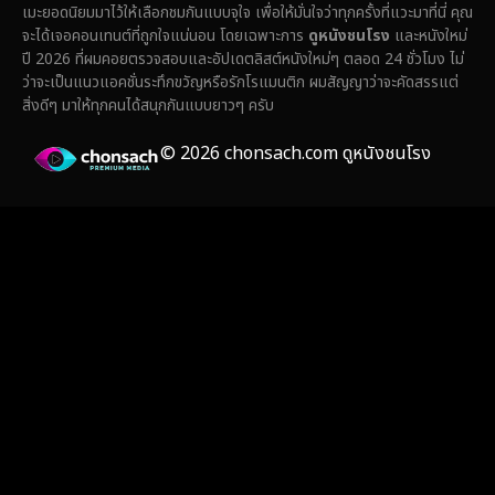
เมะยอดนิยมมาไว้ให้เลือกชมกันแบบจุใจ เพื่อให้มั่นใจว่าทุกครั้งที่แวะมาที่นี่ คุณ
Fantasy จินตนาการ
(316)
จะได้เจอคอนเทนต์ที่ถูกใจแน่นอน โดยเฉพาะการ
ดูหนังชนโรง
และหนังใหม่
ปี 2026 ที่ผมคอยตรวจสอบและอัปเดตลิสต์หนังใหม่ๆ ตลอด 24 ชั่วโมง ไม่
Fiction
(14)
ว่าจะเป็นแนวแอคชั่นระทึกขวัญหรือรักโรแมนติก ผมสัญญาว่าจะคัดสรรแต่
สิ่งดีๆ มาให้ทุกคนได้สนุกกันแบบยาวๆ ครับ
Film
(59)
© 2026 chonsach.com ดูหนังชนโรง
Gothic
(4)
Grief
(8)
HBO GO
(7)
HBO Max
(3)
Healing
(17)
Heist
(26)
Historical
(7)