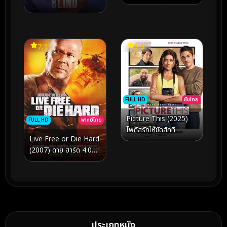
7.1
5.3
FULL HD
ซับไทย
Picture This (2025)
FULL HD
พากย์ไทย
โฟกัสรักให้ชัดสักที
Live Free or Die Hard
(2007) ดาย ฮาร์ด 4.0
ปลุกอึด…ตายยาก
ประเภทหนัง