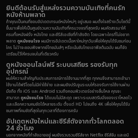
Detective สืบสวน
(70)
ยินดีต้อนรับสู่แหล่งรวมความบันเทิงที่คนรัก
1985
1983
1982
หนังห้ามพลาด
1981
1978
1974
Disaster
(14)
ถ้าคุณเป็นคนที่ชอบอัปเดตเทรนด์หนังใหม่ๆ อยู่เสมอ ผมตั้งใจสร้างเว็บไซต์นี้
1971
1962
1953
ขึ้นมาเพื่อให้เป็นศูนย์รวมความบันเทิงที่ครบวงจรที่สุดครับ ผมคัดสรรมาให้
Disney+
(5)
ครบทั้งหนังฝรั่ง หนังไทย และซีรีส์เอเชียที่กำลังฮิต โดยเฉพาะใครที่ไม่อยาก
พลาด
ดูหนังชนโรง
ผมมีการอัปเดตเนื้อหาใหม่ทุกวันเพื่อให้คุณได้รับชมก่อน
Documentary สารคดี
(90)
ใคร ไม่ว่าจะชอบฟังพากย์ไทยมันส์ๆ หรือเน้นซับไทยเอาฟีลต้นฉบับ ผมก็จัด
เตรียมไว้ให้ครบจบในที่เดียวครับ
Drama ดราม่า
(1,434)
ดูหนังออนไลน์ฟรี ระบบเสถียร รองรับทุก
อุปกรณ์
Dystopian
(16)
ผมให้ความสำคัญกับประสบการณ์การใช้งานมากที่สุด ทุกคนจึงสามารถเข้ามา
ใช้งานได้ฟรีโดยไม่มีค่าใช้จ่าย และผมยังปรับจูนระบบให้รองรับการใช้งานผ่าน
Emotional
(61)
มือถือ ทั้ง iOS และ Android รวมถึงคอมพิวเตอร์อย่างลื่นไหล คุณจะ
สามารถ
ดูหนังชนโรง
ได้แบบไม่มีสะดุด เพราะระบบสตรีมมิ่งของเราโหลดไว
Epic มหากาพย์
(216)
และเลือกความคมชัดได้หลายระดับ ตั้งแต่ HD ไปจนถึง 4K เพื่อให้คุณได้รับ
ชมภาพที่คมชัดที่สุดในทุกเวลาที่ต้องการครับ
Erotic
(36)
อัปเดตหนังใหม่และซีรีส์ดังจากทั่วโลกตลอด
24 ชั่วโมง
Family ครอบครัว
(358)
นอกจากหนังที่กำลังฉายอยู่ ผมยังรวบรวมซีรีส์จาก Netflix ซีรีส์จีน และอนิ