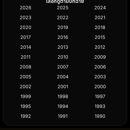
เลือกดูตามปีที่ฉาย
2026
2025
2024
Black Comedy
(294)
2023
2022
2021
Classic หนังคลาสสิก
(50)
2020
2019
2018
2017
2016
2015
Comedy ตลก
(426)
2014
2013
2012
Coming-of-age ชีวิตวัยรุ่น
(59)
2011
2010
2009
Crime อาชญากรรม
(503)
2008
2007
2006
2005
2004
2003
Cult Film
(5)
2002
2001
2000
Culture
(9)
1999
1998
1997
Dance เต้น
1995
1994
1993
(10)
1992
1991
1990
Detective สืบสวน
(57)
1989
1988
1986