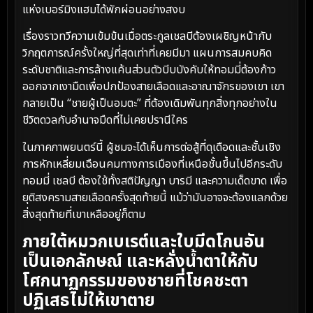
แห่งเบอร์มิงแฮมได้พักผ่อนอย่างสงบ
เรื่องราวทวีความเข้มข้นเมื่อตระกูลเชลบีต้องเผชิญหน้ากับ
วิกฤตการณ์ครั้งใหญ่ที่สุดเท่าที่เคยมีมา แผนการสมคบคิด
ระดับชาติและการล้างแค้นส่วนตัวบีบบังคับให้ทอมมี่ต้องก้าว
ออกจากเงามืดเพื่อปกป้องสายเลือดและอาณาจักรของเขา เขา
กลายเป็น “ชายผู้เป็นอมตะ” ที่ต้องเดิมพันทุกสิ่งทุกอย่างใน
ชีวิตดวลกับอำนาจมืดที่ไม่เคยปรานีใคร
ในภาคภาพยนตร์นี้ ผู้ชมจะได้เห็นการต่อสู้ที่ดุเดือดและชั้นเชิง
การหักเหลี่ยมเฉือนคมทางการเมืองที่เหนือชั้นขึ้นไปอีกระดับ
ทอมมี่ เชลบี ต้องใช้ทั้งสติปัญญา บารมี และความเด็ดขาด เพื่อ
ยุติสงครามสายเลือดครั้งสุดท้ายนี้ แม้ว่ามันอาจจะต้องแลกด้วย
สิ่งสุดท้ายที่เขาเหลืออยู่ก็ตาม
ภายใต้หมวกเบเรต์และใบมีดโกนอัน
เป็นเอกลักษณ์ และหลั่งน้ำตาให้กับ
โศกนาฏกรรมของชายที่โชคชะตา
ปฏิเสธไม่ให้เขาตาย