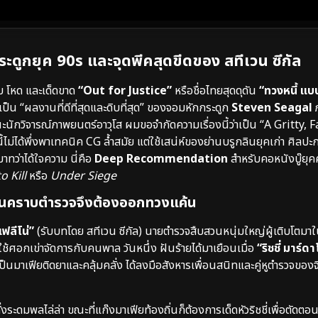
ะดูกยุค 90s และจุดพีคสุดขีดของ สทีเวน ซีกัล
ิบ โหด และเด็ดขาด
“Out for Justice”
หรือชื่อไทยสุดดุดัน
“ทวงหนี้ แ
็น “ผลงานที่ดีที่สุดและดิบที่สุด” ของจอมหักกระดูก
Steven Seagal
ภ
ะนักวิจารณ์ภาพยนตร์อาวุโส ผมขอจำกัดความเรื่องนี้ว่าเป็น “A Gritty, 
ได้พึ่งพาเทคนิค CG ล้ำสมัย แต่ใช้เสน่ห์ของย่านบรูกลินยุคเก่า ศิลปะกา
าทว่าได้ใจความ นี่คือ
Deep Recommendation
สำหรับคอหนังบู๊ยุค
o Kill
หรือ
Under Siege
บาลในคราบตำรวจจึงต้องออกทวงแค้น
 เฟลีโน่”
(รับบทโดย สทีเวน ซีกัล) นายตำรวจสืบสวนหนุ่มใหญ่ผู้เติบโตม
ใช้ศอกเข่าจัดการกับคนพาล วันหนึ่ง ฝันร้ายได้มาเยือนเมื่อ
“ริชชี่ มาร์ดา
เป็นมาเฟียติดยาและคลุ้มคลั่ง ได้ลงมือสังหารเพื่อนสนิทและคู่หูตำรวจของจี
งระดมพลไล่ล่า ขณะที่แก๊งมาเฟียท้องถิ่นก็ต้องการเด็ดหัวริชชี่เพื่อตัดตอ