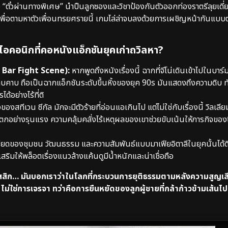
ห้ถือ “ตั๋วผ่านทางพิเศษ” นำปืนลูกซองและวิชาป้องกันตัวออกท่องราตรีลุยเดี
เพื่อตามหาตัวเพื่อนทรยศรายนี้ เกมไล่ล่าจบลงด้วยการเผชิญหน้ากันแบบ
ไอคอนิกที่คอหนังแอ็กชันยุคเก่าถวิลหา?
c Bar Fight Scene):
หากพูดถึงหนังเรื่องนี้ ฉากที่จีโน่เดินเข้าไปในบาร์ม
าบคาบ ถือเป็นฉากแอ็กชันระดับขึ้นหิ้งของยุค 90s มันแสดงถึงความดิบ ทั
้อย่างไร้ที่ติ
ของสทีเวน ซีกัล มักจะมีตัวร้ายที่อ่อนแอเกินไป แต่ไม่ใช่กับเรื่องนี้ วิลเลีย
ิตตกอย่างรุนแรง ความคลุ้มคลั่งไร้เหตุผลของเขาช่วยขับเน้นให้ภารกิจของจ
ียดของชุมชน วัฒนธรรม และความสัมพันธ์แบบมาเฟียอิตาลีในยุคนั้นได้ด
ิมให้พล็อตเรื่องแนวล้างแค้นดูมีน้ำหนักและน่าเชื่อถือ
าสสิก… มันบอกเราว่าในโลกที่กระบวนการยุติธรรมตามหลังความสูญเสี
งได้ ไม่ใช่การเจรจา ทว่าคือการยืนหยัดของลูกผู้ชายที่กล้าก้าวข้ามเส้นไ