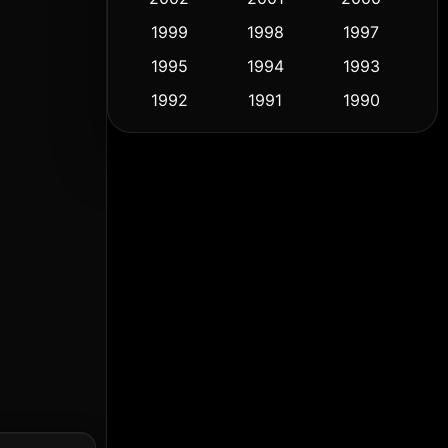
1999
1998
1997
Culture
(9)
1995
1994
1993
Dance เต้น
(10)
1992
1991
1990
1989
1988
1986
Detective สืบสวน
(57)
1985
1983
1982
Detective สืบสวน
(70)
1981
1978
1974
Disaster
(14)
1971
1962
1953
Disney+
(5)
Documentary สารคดี
(90)
Drama ดราม่า
(1,434)
Dystopian
(16)