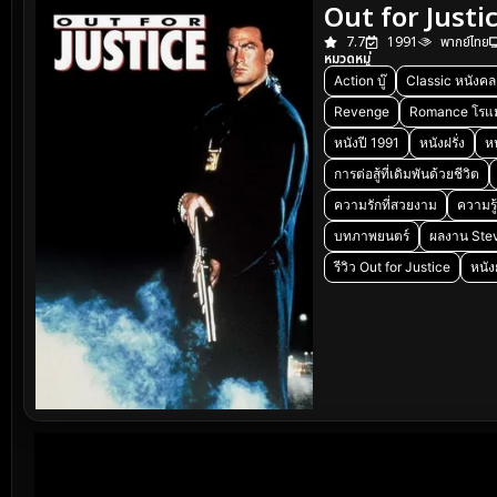
Out for Justi
7.7
1991
พากย์ไทย
หมวดหมู่
Action บู๊
Classic หนังคล
Revenge
Romance โรแ
หนังปี 1991
หนังฝรั่ง
ห
การต่อสู้ที่เดิมพันด้วยชีวิต
ความรักที่สวยงาม
ความรู้ส
บทภาพยนตร์
ผลงาน Ste
รีวิว Out for Justice
หนัง