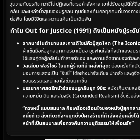
วุ่นวายกับธุรกิจ ทว่าจีโน่ปฏิเสธที่จะรอคำสั่งศาล เขาได้รับอนุมัติใ
คลับ และแหล่งมั่วสุมของบรูกลิน ทุบตีและเค้นคอทุกคนที่ขวางทาง
ต่อฟัน โดยมีชีวิตและความแค้นเป็นเดิมพัน
ทำไม Out for Justice (1991) ถึงเป็นหนังบู๊ระดับ
ฉากบาร์ในตำนานและการดีไซน์คิวบู๊สุดโหด (The Iconi
ผ้าเช็ดมือห่อลูกสนุกเกอร์มาเป็นอาวุธฟาดใส่แก๊งนักเลงจนร
ใช้แรงคู่ต่อสู้กลับไปทำลายตัวเอง และความเด็ดขาดของตัวละครได
วิลเลียม ฟอร์ไซธ์ ในบทผู้ร้ายที่บ้าคลั่งที่สุด:
บ่อยครั้งที่หนัง
มอบการแสดงเป็น “ริชชี่” ได้อย่างน่ารังเกียจ น่ากลัว และดูจ
ชอบธรรมและน่าเอาใจช่วยมากขึ้น
บรรยากาศสตรีทนัวร์ของบรูกลินยุค 90s:
หนังเก็บรายละเอ
ความหม่น ดิบ และสมจริง (Grounded Realism) ซึ่งช่วยส่งเสร
“ทวงหนี้ แบบยมบาล คือเครื่องเตือนใจของหนังบู๊ยุคคล
หนึ่งก้าว สิ่งเดียวที่จะหยุดยั้งปีศาจร้ายที่กำลังคลุ้มคลั่
หน้าที่เป็นยมบาลเพื่อทวงคืนความยุติธรรมให้เพื่อนรัก”