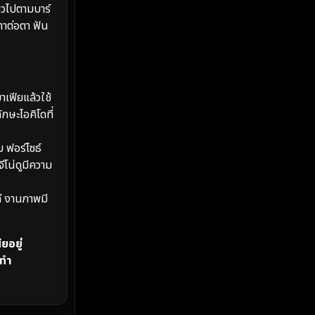
MONOMAX
(2)
่ยวไปตามบาร์
ตาต่อตา ฟัน
Monster
(25)
Movie Collection
(2)
าเฟียแล้วใช้
Musical เพลง
(66)
กษะไอคิโดที่
Mystery ลึกลับ
(369)
ม ฟอร์ไซธ์
nature
(4)
ีโน่ดูมีความ
Parody
(3)
ี งานภาพมี
Period ย้อนยุค
(96)
ยอยู่
Political การเมือง
(20)
ปทำ
Political การเมือง
(40)