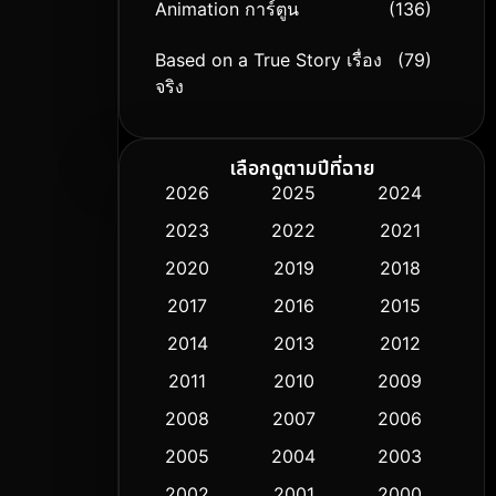
Animation การ์ตูน
(136)
Based on a True Story เรื่อง
(79)
จริง
Based on Novel
(9)
เลือกดูตามปีที่ฉาย
Biography ชีวิตจริง
(74)
2026
2025
2024
2023
2022
2021
Black Comedy
(294)
2020
2019
2018
Classic หนังคลาสสิก
(50)
2017
2016
2015
Comedy ตลก
(426)
2014
2013
2012
2011
2010
2009
Coming-of-age ชีวิตวัยรุ่น
(59)
2008
2007
2006
Crime อาชญากรรม
(503)
2005
2004
2003
Cult Film
2002
2001
2000
(5)