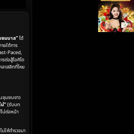
iQIYI
(19)
Kids
(17)
LGBTQ
(5)
บบยมบาล”
ได้
ายใต้การ
Love
(26)
Fast-Paced,
รต่อสู้ไอคิโด
Martial
(6)
คลาสสิกที่โหย
Martial Arts
(35)
marvel
(2)
าในชุมชนชาว
โน่”
(รับบท
Melodrama
(6)
โน่ต่อหน้า
Military
(8)
นไม่ให้ตำรวจมา