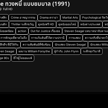
ce ทวงหนี้ แบบยมบาล (1991)
Full HD
าสสิก
Crime อาชญากรรม
Drama ดราม่า
Martial Arts
Psychological จิตว
มนติก
Thriller ระทึกขวัญ
ดูหนังฟรี HD
ดูหนังออนไลน์
หนังต่างประเทศ
หน
นังยอดนิยม
action
Out for Justice เรื่องย่อ
Steven Seagal บทบาทน่าจับตาม
การหักมุมที่คาดไม่ถึง
การแก้แค้นที่ไร้ความปรานี
การแสดง
ความจริงที่น่าตกใ
ึกดีๆ ที่มีให้กัน
ความสัมพันธ์ที่ซับซ้อน
นักแสดง Steven Seagal
นักแสดง Will
ven Seagal
ผลงาน William Forsythe
ผู้กำกับ John Flynn
ระทึกทุกวินาที
ยุค 90s
ฮีโร่ผู้ไม่ยอมแพ้