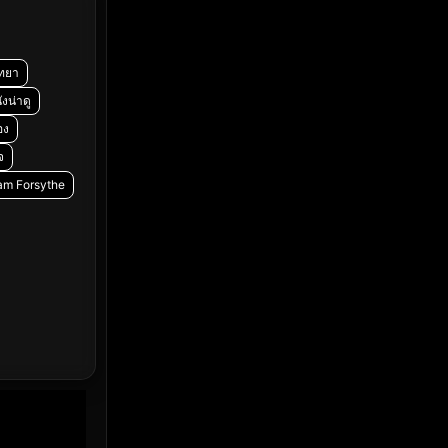
Emotional
(61)
Epic มหากาพย์
(216)
ิทยา
Erotic
(36)
ังน่าดู
อง
Family ครอบครัว
(358)
จ
iam Forsythe
Fantasy จินตนาการ
(316)
Fiction
(14)
Film
(59)
Gothic
(4)
Grief
(8)
HBO GO
(7)