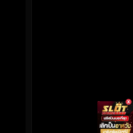
HBO Max
(3)
Healing
(17)
Heist
(26)
Historical
(7)
History ประวัติศาสตร์
(55)
Holiday
(3)
Horror สยองขวัญ
(382)
Human
(50)
X
Inspirational แรงบันดาลใจ
(158)
Investigation
(33)