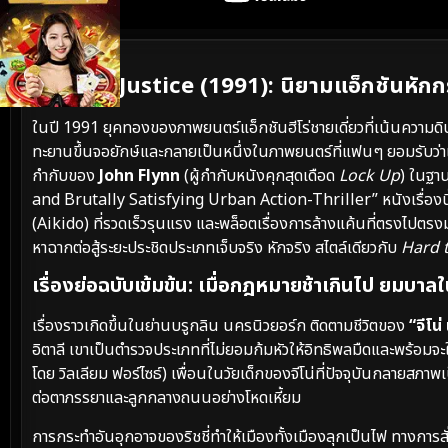
เนื้อเรื่องย่อ
Out for Justice (1991): นิยามแอ็กชันหักกร
ในปี 1991 ยุคทองของภาพยนตร์แอ็กชันฮีโร่ชายเดี่ยวที่เน้นความด
ทะยานขึ้นจอยักษ์และกลายเป็นหนึ่งในภาพยนตร์ที่แฟนๆ ยอมรับว่าเป
กำกับของ
John Flynn
(ผู้กำกับหนังคุกสุดเดือด
Lock Up
) ในฐาน
and Brutally Satisfying Urban Action-Thriller” หนังเรื่องนี้ไม่
(Aikido) ที่รวดเร็วรุนแรง และพล็อตเรื่องการล้างแค้นที่ตรงไปตรงม
หาฉากต่อสู้ระยะประชิดประเภทเจ็บจริง หักจริง สไตล์เดียวกับ
Hard t
เรื่องย่อฉบับเข้มข้น: เมื่อกฎหมายช้าเกินไป ยม
เรื่องราวเกิดขึ้นในย่านบรูกลิน นครนิวยอร์ก ติดตามชีวิตของ
“จีโน่
อิตาลี เขาเป็นตำรวจประเภทที่ไม่ยอมก้มหัวให้อิทธิพลมืดและพร้อมจะ
โดย วิลเลียม ฟอร์ไซธ์) เพื่อนในวัยเด็กของจีโน่ที่ปัจจุบันกลายสภาพ
ต่อตาภรรยาและลูกกลางถนนอย่างโหดเหี้ยม
การกระทำอันอุกอาจของริชชี่ทำให้เมืองทั้งเมืองลุกเป็นไฟ ทางการสั่