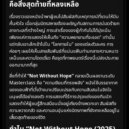
คือสิ่งสุดท้ายที่หลงเหลือ
เรื่องราวของหนังนำพาผู้ชมไปสัมผัสกับเหตุการณ์ที่ชวนให้บีบ
คั้นหัวใจ เมื่อกลุ่มมิตรสหายต้องเผชิญกับสถานการณ์เลวร้ายก
ลางทะเลที่กว้างใหญ่ การเล่าเรื่องของผู้กำกับไม่ได้มุ่งเน้น
เพียงแค่การแสดงให้เห็นถึง “ความพยายามที่จะรอด” เท่านั้น
แต่กลับเจาะลึกเข้าไปใน “โลกภายใน” ของแต่ละตัวละคร การ
ค่อยๆ เผยให้เห็นสายสัมพันธ์ที่แน่นแฟ้นท่ามกลางความหนาว
เหน็บและความโดดเดี่ยว คือจุดที่ภาพยนตร์เรื่องนี้เปล่งประกาย
ออกมามากที่สุด
สิ่งที่ทำให้
“Not Without Hope”
กลายเป็นผลงานระดับ
Masterclass คือ “ความเงียบที่ทรงพลัง” หนังใช้บรรยากาศ
ของขอบฟ้าที่เวิ้งว้างมาเปรียบเปรยกับความสับสนในจิตใจ
มนุษย์ได้อย่างลงตัว การแสดงที่ไร้การปรุงแต่งของทีมนัก
แสดงทำให้ผู้ชมรู้สึกเสมือนนั่งอยู่เคียงข้างพวกเขา สัมผัสถึง
ความหวาดกลัว และความอบอุ่นแห่งมิตรภาพที่ยังคงเหลืออยู่ใน
เสี้ยวสุดท้ายของชีวิต