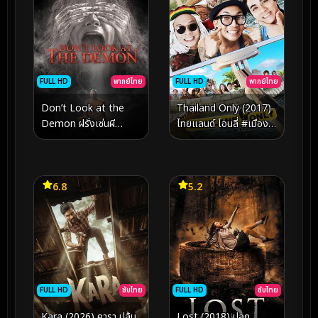
FULL HD
พากย์ไทย
FULL HD
พากย์ไทย
Thailand Only (2017)
Don’t Look at the
ไทยแลนด์ โอนลี่ #เมือง
Demon ฝรั่งเซ่นผี
ไทยอะไรก็ได้
(2022)
6.8
5.2
FULL HD
ซับไทย
FULL HD
ซับไทย
Kara (2026) คารา ปล้น
Lost (2018) ปลุก