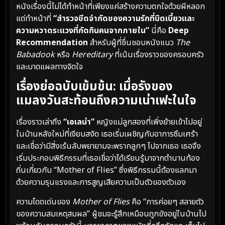
หนังเรื่องนี้ไม่ได้ทำหน้าที่เพียงแค่สร้างความตกใจด้วยผีหลอก
แต่ทำหน้าที่
“สำรวจขีดจำกัดของความรักที่บิดเบี้ยวและ
ความหวาดระแวงที่กัดกินคนจากภายใน”
นี่คือ
Deep
Recommendation
สำหรับผู้ที่ชื่นชอบหนังแนว
The
Babadook
หรือ
Hereditary
ที่เน้นเรื่องราวของครอบครัว
และบาดแผลทางจิตใจ
เรื่องย่อฉบับเข้มข้น: เมื่อรังของ
แมลงวันสะท้อนถึงความเน่าเฟะในใจ
เรื่องราวเล่าถึง
“เอเลน่า”
หญิงแม่ลูกสองที่เพิ่งย้ายเข้าไปอยู่
ในบ้านหลังใหม่ที่เงียบสงัด เธอเริ่มเผชิญกับอาการซึมเศร้า
และเชื่อว่ามีสิ่งเร้นลับพยายามจะพรากลูกๆ ไปจากเธอ เธอจึง
เริ่มประกอบพิธีกรรมที่เธอเชื่อว่าได้เรียนรู้มาจากตำนานท้อง
ถิ่นเกี่ยวกับ “Mother of Flies” ซึ่งพิธีกรรมนี้ต้องแลกมา
ด้วยความรุนแรงและการสูญเสียความเป็นตัวของตัวเอง
ความโดดเด่นของ
Mother of Flies
คือ “การค่อยๆ สลายตัว
ของความสมเหตุสมผล” ผู้ชมจะรู้สึกเหมือนถูกขังอยู่ในบ้านไป