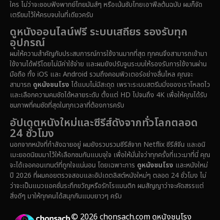
Documentary สารคดี
(90)
ใคร ไม่ว่าจะชอบฟังพากย์ไทยมันส์ๆ หรือเน้นซับไทยเอาฟีลต้นฉบับ ผมก็จัด
เตรียมไว้ให้ครบจบในที่เดียวครับ
Drama ดราม่า
(1,434)
ดูหนังออนไลน์ฟรี ระบบเสถียร รองรับทุก
อุปกรณ์
Dystopian
(16)
ผมให้ความสำคัญกับประสบการณ์การใช้งานมากที่สุด ทุกคนจึงสามารถเข้ามา
ใช้งานได้ฟรีโดยไม่มีค่าใช้จ่าย และผมยังปรับจูนระบบให้รองรับการใช้งานผ่าน
Emotional
(61)
มือถือ ทั้ง iOS และ Android รวมถึงคอมพิวเตอร์อย่างลื่นไหล คุณจะ
สามารถ
ดูหนังชนโรง
ได้แบบไม่มีสะดุด เพราะระบบสตรีมมิ่งของเราโหลดไว
Epic มหากาพย์
(216)
และเลือกความคมชัดได้หลายระดับ ตั้งแต่ HD ไปจนถึง 4K เพื่อให้คุณได้รับ
ชมภาพที่คมชัดที่สุดในทุกเวลาที่ต้องการครับ
Erotic
(36)
อัปเดตหนังใหม่และซีรีส์ดังจากทั่วโลกตลอด
24 ชั่วโมง
Family ครอบครัว
(358)
นอกจากหนังที่กำลังฉายอยู่ ผมยังรวบรวมซีรีส์จาก Netflix ซีรีส์จีน และอนิ
เมะยอดนิยมมาไว้ให้เลือกชมกันแบบจุใจ เพื่อให้มั่นใจว่าทุกครั้งที่แวะมาที่นี่ คุณ
Fantasy จินตนาการ
(316)
จะได้เจอคอนเทนต์ที่ถูกใจแน่นอน โดยเฉพาะการ
ดูหนังชนโรง
และหนังใหม่
ปี 2026 ที่ผมคอยตรวจสอบและอัปเดตลิสต์หนังใหม่ๆ ตลอด 24 ชั่วโมง ไม่
Fiction
(14)
ว่าจะเป็นแนวแอคชั่นระทึกขวัญหรือรักโรแมนติก ผมสัญญาว่าจะคัดสรรแต่
สิ่งดีๆ มาให้ทุกคนได้สนุกกันแบบยาวๆ ครับ
Film
(59)
© 2026 chonsach.com ดูหนังชนโรง