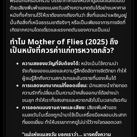
พร้อมกับครอบครัวนี้ บรรยากาศของหนังที่ดูอึดอัดและเต็มไป
ด้วยเสียงพึมพำของแมลงวันสร้างความกดดันได้อย่างมหาศาล
หนังทิ้งคำถามไว้ให้เราต้องถกเถียงกันว่า สิ่งที่เอเลน่าเผชิญอยู่
นั้นคือสิ่งที่เหนือธรรมชาติจริงๆ หรือเป็นเพียงอาการทางจิตที่
เกิดจากความโดดเดี่ยวและแรงกดดันของความเป็นแม่
ทำไม Mother of Flies (2025) ถึง
เป็นหนังที่ควรค่าแก่การหวาดกลัว?
ความสยองขวัญที่จับต้องได้:
หนังเน้นใช้ความน่า
รังเกียจของแมลงและความรู้สึกอึดอัดทางจิตวิทยา ทำให้
ผู้ชมรู้สึกถึงความสกปรกและอันตรายที่มองเห็นได้
การแสดงบทบาทแม่ที่ยอดเยี่ยม:
นักแสดงนำถ่ายทอด
ความรักที่เปลี่ยนเป็นความบ้าคลั่งออกมาได้อย่างน่า
ขนลุก ทำให้เราทั้งสงสารและหวาดกลัวไปในเวลาเดียวกัน
การออกแบบงานภาพและเสียง:
เสียงพึมพำของ
แมลงวันในเรื่องถูกนำมาใช้เป็นเครื่องมือหลอนประสาท
ที่ยอดเยี่ยม ทำให้บรรยากาศดูไม่น่าไว้วางใจตลอดเวลา
“แม่แห่งแมลงวัน บอกเราว่า… บางครั้งความ