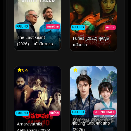
FULL HD
พากย์ไทย
FULL HD
ซับไทย
The Last Giant
Furies (2022) ผู้หญิง
(2026) – เมื่อนิยามของ
แค้นนรก
“ความแข็งแกร่ง” ถูกส่ง
ต่อผ่านคำอำลาที่อบอุ่น
ที่สุด
5.9
FULL HD
SOUNDTRACK
FULL HD
ซับไทย
JieLing แหวนศักดิ์สิทธิ์
Amaravathiki
(2026)
Aahvanam (2026)