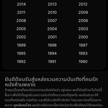
2014
2013
2012
Coming-of-age ชีวิตวัยรุ่น
(59)
2011
2010
2009
Crime อาชญากรรม
(503)
2008
2007
2006
2005
2004
2003
Cult Film
(5)
2002
2001
2000
Culture
(9)
1999
1998
1997
Dance เต้น
1995
1994
1993
(10)
1992
1991
1990
Detective สืบสวน
(57)
1989
1988
1986
Detective สืบสวน
(70)
ยินดีต้อนรับสู่แหล่งรวมความบันเทิงที่คนรัก
1985
1983
1982
หนังห้ามพลาด
1981
1978
1974
Disaster
(14)
ถ้าคุณเป็นคนที่ชอบอัปเดตเทรนด์หนังใหม่ๆ อยู่เสมอ ผมตั้งใจสร้างเว็บไซต์นี้
1971
1962
1953
ขึ้นมาเพื่อให้เป็นศูนย์รวมความบันเทิงที่ครบวงจรที่สุดครับ ผมคัดสรรมาให้
Disney+
(5)
ครบทั้งหนังฝรั่ง หนังไทย และซีรีส์เอเชียที่กำลังฮิต โดยเฉพาะใครที่ไม่อยาก
พลาด
ดูหนังชนโรง
ผมมีการอัปเดตเนื้อหาใหม่ทุกวันเพื่อให้คุณได้รับชมก่อน